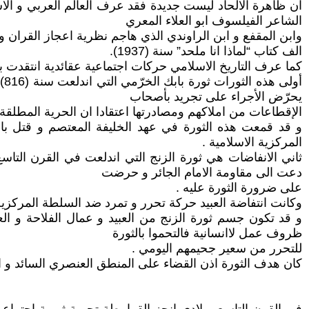
ان ظاهرة الالحاد ليست جديدة فقد عرف العالم العربي و الاسلا
الشاعر الفيلسوف ابو العلاء المعري
وابن المقفع و ابن الراوندي الذي هاجم نظرية اعجاز القران
الف كتاب “لماذا انا ملحد” سنة (1937).
كما عرف التاريخ الاسلامي حركات اجتماعية عقائدية انتقدت ب
أو
يحرّض الأجراء على تجريد بأصحاب
الإقطاعات من املاكهم ومصادرتها اعتقادا ان الحرية المطلقة
و قد قمعت هذه الثورة في عهد الخليفة المعتصم و قتل باب
المركزية الاسلامية .
ثاني الانفاضات هي ثورة الزنج التي اندلعت في القرن التاس
دعت الى مقاومة الامام الجائر و حرضت
على ضرورة الثورة عليه .
وكانت انتفاضة العبيد حركة تحرر و تمرد ضد السلطة المركزية ا
و قد تكون جسم ثورة الزنج من العبيد و عمال الفلاحة و الع
ظروف عمل لاانسانية فالتحموا بالثورة
للتحرر من سعير جحيمهم اليومي .
كان هدف الثورة اذن القضاء على المنطق العنصري السائد و انها