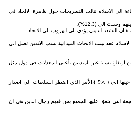
ة الى الاسلام تتالت التصريحات حول ظاهرة الالحاد في
صلت الى (12.3%).
 ان التشدد الديني يؤدي الى الهروب الى الالحاد .
سلام فقد بينت الابحاث الميدانية نسب الاتدين تصل الى
، الذي شارك فيه أكثر من 25 ألفا من سكان عشر دول بالإضافة إلى الأراضي الفلسطينية في ربيع عام 2019، بين ارتفاع نسبة غير المتديين بأعلى المعدلات في دول مثل
ووفقا لدراسة اعدها معهد غالوب الدولي عام( 2014 ) ،فيبدو ان نسبة الالحاد افي المملكة العربية السعودية وصلت في حينها الى ( %9 )،الأمر الذي اضطر السلطات الى اصدار
قة التي يتفق عليها الجميع بمن فيهم رجال الدين هي ان