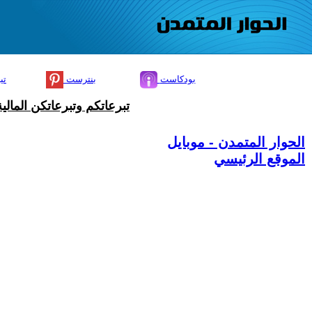
بودكاست
بنترست
تي
تبرعاتكم وتبرعاتكن المال
الحوار المتمدن - موبايل
الموقع الرئيسي