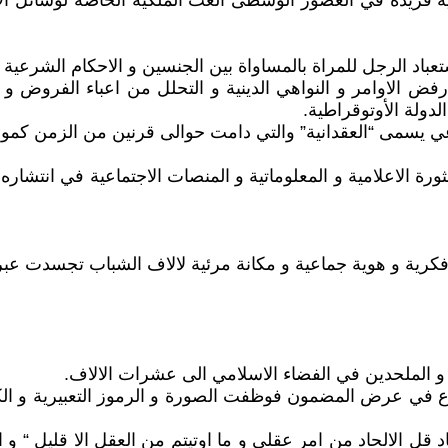
ية فريدة في العصور الوسطى الغت الملكية الخاصة لوسائل الا
تعباد الرجل للمراة بالمساواة بين الجنسين و الاحكام الشرعية با
فض الاوامر و النواهي الدينية و التحلل من اعباء الفروض و 
دولة الأوتوقراطية.
عي يسمى “العقدانية” والتي دامت حوالى قرنين من الزمن كمون
ثورة الاعلامية و المعلوماتية و المنصات الاجتماعية في انتشا
كرية و هوية جماعية و مكانة مرئية لالاف الشباب تجسدت عبر ع
 و الملحدين في الفضاء الاسلامي الى عشرات الالاف.
ع في عرض المضمون فوظفت الصورة و الرموز التعبيرية و الكارك
 قل الالحاد من امر عقلى و ما اوتيتم من العقل الا قليل “ و