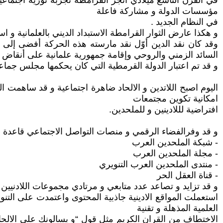
في القرن التاسع ميلادي انجز القرامطة تجربة ثورية اجتماع
مؤسسات الدولة و مشاركة فاعلة
في النظام الجديد .
و هكذا عارض الثوار القرامطة الاستبداد الديني بالعلمانية و اس
وقد كان نقد الدين أوّل نقد مارسته هذه الحركة أفضى إلى ر
السائد الزمني والروحي وإقامة جمهورية علمانية على أنقاض ال
و قد تم اعتبار الدولة القرمطية التي كان يحكمها مجلس جما
اليوم اصبح اللاتدين و الالحاد ضاهرة اجتماعية و قد ساهمت ال
امكانية تكوين مجتمعات
افتراضية لللادينين و للملحدين.
و قد وفرالفضاء الرقمي و منصات التواصل الاجتماعي قاعدة ف
- شبكة الملحدين العرب
- مجلة الملحدين العرب
- منتدى الملحدين العرب التنويري
- قناة العقل الحر
و قد تزايد و تصاعد عدد متابعي و مرتادي مجموعات اللادنيين
استعملت المواقع الادينية جاذبية المحتوى واعتمدت على التنو
العلمية المذهلة و تقنية
الاختطاف من القران الكريم مثل قول “و يسالونك على الالحاد