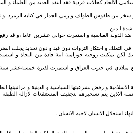
مي الالحاد كحالات فردية فقد انتقد العديد من العلماء و المف
 و سخر من طقوس الطواف و رمي الجمار في كتابه الزمرد .و تت
شدة الدين .
لى هذه الثورات ثورة بابك الخرّمي التي اندلعت سنة (816) ضد الدولة العباسية و استمرت حو
 في التملك و احتكار الثروات دون قيد و دون تحديد يجلب الضرر
ك لكن تمكنت زوجته خورامية ابنة فادة من النجاة و اسست ا
ع ميلادي في جنوب العراق و استمرت لفترة خمسةعشر سنة وقد ا
لاسلامية و رفض لشرعيتها السياسية و الدينية و مراتبيتها الطب
ملة الاذين يتم تسخيرهم لتجفيف المستنقعات لازالة الطبقة ا
ء استغلال الانسان لاخيه الانسان .