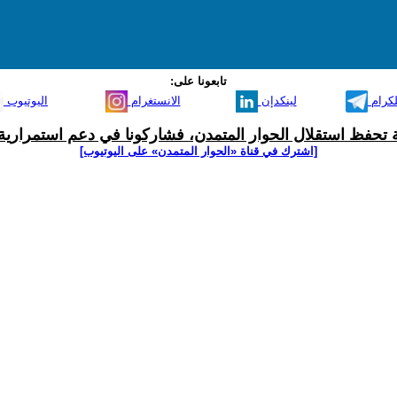
تابعونا على:
لكرام
لينكدإن
الانستغرام
اليوتيوب
ية تحفظ استقلال الحوار المتمدن، فشاركونا في دعم استمرارية 
[اشترك في قناة ‫«الحوار المتمدن» على اليوتيوب]