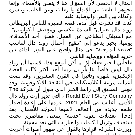
المثال لا الحصر. لأن السؤال هنا لا يتعلق بالأسماء، وإنما
بجوهر العلاقة بين الإبداع والرقابة، وبين الكاتب وناشره
وكذلك بين النص والوصاية عليه
كنت قد نشرت قبل مدة، قصة قصيرة للقاص البريطاني
رولد دال بعنوان" السيدة بيكسبي ومعطف الكولونيل"..
مع استهلال انطباعي عن العمل. فعلّق أحد الأصدقاء،
يومها، بخبر يدعو إلى "تنقيح" أعمال رولد دال لتناسب
"طبيعة المرحلة". في مثال واضح على التوتر الدائم بين
حرية المؤلف ووصاية الناشر.
فاجأني الخبر فعلاً، إذ لم أكن أتوقع هذا، لاسيما أن رولد
دال ليس قاصاً عادياً، بل ربما أحد أكثر كتّاب القصة
الإنكليزية شهرة وتأثيراً في القرن العشرين، وقد بلغت
أعماله مرتبة الكلاسيكيات في الثقافة الأنكلوفونية. وقد
نبهني الصديق إلى رابط الخبر الذي يقول أن شركة The
Roald Dahl Story Company ، التي تدير إرث رولد دال
الأدبي، أعلنت في العام 2021، عزمها على إعادة إصدار
طبعة جديدة من أعماله، لاسيما الموجّه للأطفال، بعد
إدخال تعديلات لغوية "حديثة" [بمعنى معاصرة] بحيث
ستحذف وتزيل الكلمات والعبارات التي تعد مسيئة.
وبررت الشركة قرارها بالقول عن ظهور أصوات أعربت