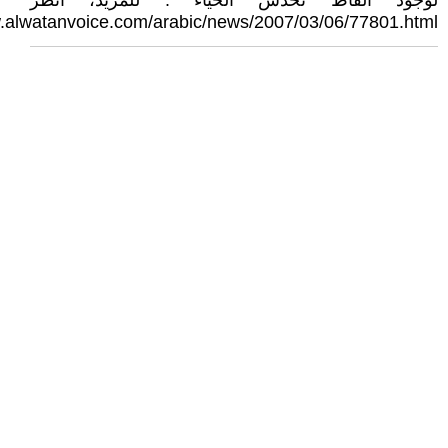
لوجود ألفاظ تخدش الحياء . للمزيد، انظر
w.alwatanvoice.com/arabic/news/2007/03/06/77801.html