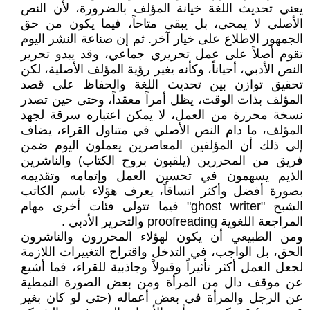
يعني تحديث اللغة خيانة المؤلف بالضرورة، لأن النص
الأصلي لا يمحى، بل يبقى متاحاً، فيما يكون من حق
الجمهور الاطلاع على خيار آخر. ثم إن صناعة النشر اليوم
تقوم أصلاً على عمل تحريري جماعي، وقد يبدو تحرير
النص الأدبي، أحياناً، وكأنه يغير رؤية المؤلف الأصلية، لكن
تحقيق توازن بين تحديث اللغة والحفاظ على قصد
المؤلف بذات الوقت، يظل أمراً معقداً، وحتى حين تصدر
نسخة محررة من العمل، لا يمكن اعتباره سرقة لجهد
المؤلف، ما دام النص الأصلي في متناول القراء، يضاف
إلى ذلك أن المؤلفين المعاصرين يعملون اليوم ضمن
فريق من المحررين (يلقبون بروح الكتاب) والناشرين
الذيم يسهمون في تحسين العمل وإتمامه وتقديمه
بصورة أفضل وأكثر اتساقاً، يعرف هؤلاء باسم الكاتب
الشبح "ghost writer" فيما تتولى فئات أخرى مهام
المراجعة اللغوية proofreading والتحرير الأدبي .
ومن الطبيعي أن يكون لهؤلاء المحررون والناشرون
الحق، بل الواجب، في التدخل واقتراح التغييرات اللازمة
لجعل العمل أكثر تأثيراً وقبولاً وجاذبية للقراء، فما أشيع
عن موقف دال من المرأة ومن بعض الصورة النمطية
عن الرجل والمرأة في بعض أعماله (حتى لو كان بغير