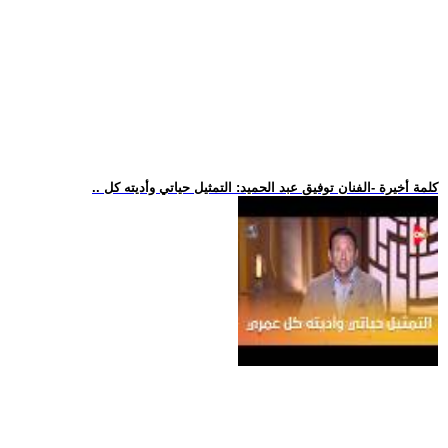
.. كلمة أخيرة -الفنان توفيق عبد الحميد: التمثيل حياتي وأديته كل