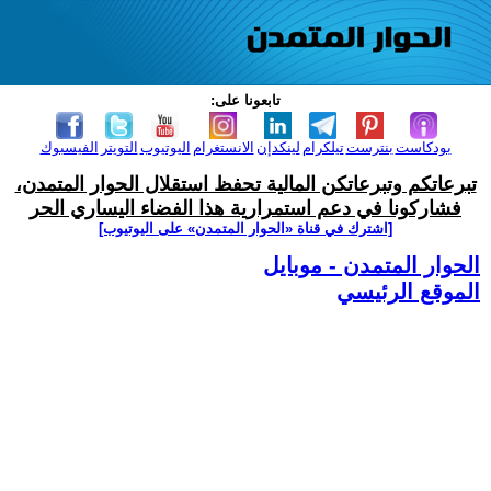
تابعونا على:
بودكاست
بنترست
تيلكرام
لينكدإن
الانستغرام
اليوتيوب
التويتر
الفيسبوك
تبرعاتكم وتبرعاتكن المالية تحفظ استقلال الحوار المتمدن،
فشاركونا في دعم استمرارية هذا الفضاء اليساري الحر
[اشترك في قناة ‫«الحوار المتمدن» على اليوتيوب]
الحوار المتمدن - موبايل
الموقع الرئيسي