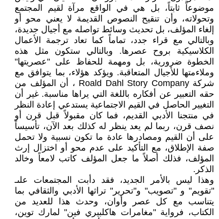
موضوعاً ثابتاً، بل هي في الواقع مرآة لقيم المجتمع
وتحولاته، وأن تنقيح النصوص القديمة لا يعني محو أو
إلغاء المؤلف، بل تحديث وسائط تواصله مع أجيال جديدة،
وبالتالي مع قراء جدد، تماماً كما تعاد ترجمة الأعمال
الكلاسيكية بروح عصرها. وبالتالي ستكون مثل هذه
الخطوة ضرورية، بل ومهمة للحفاظ على "عصريتها"
وملاءمتها للأجيال المتعاقبة. ويؤكد هؤلاء، بما يتوافق مع
شركة Roald Dahl Story Company ، أن المؤلف من
حقه التعبير عن أفكاره باللغة التي يراها مناسبة. غير أن
التغيير الحاصل في القيم الاجتماعية يستدعي إعادة النظر
في منتجنا الأدبي القديم، فما كان مقبولاً قبل قرن أو
نصف قرن، ربما لم يعد ينظر له كذلك بعد الآن، تأسيساً
على أن القيم ومصادرها عادة ما تكون نسبية ولا تحمل
صفة الإطلاق، مع التأكيد على عدم محو أو اختزال إرث
المؤلف، فذلك أصلاً ما جعل المؤلف كاتب لامعاً وخالد
الذكر.
وهذا ليس بالأمر الجديد، فقد دأبت المجتمعات علىـ
"تقويم" و "تصويب" و"تحرير" تراثها الأدبي والثقافي بما
يتناسب مع كل عصر وأوان، وحدث هذا للعديد من
الكتاب، فرواية "مغامرات هاكلبيري فين" لمارك توين،