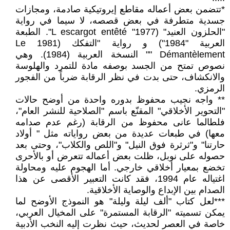
*تتضمن بعض أعماله مقاطع إيروتيكية صادمة، ومجازات
جسدية متطرفة في بعض قصصه، لا سيما في رواية
"الحلزون العنيد" (L escargot entêté "1977". الطبعة
العربية "1984") و رواية "التفكك (1981 Le
Démantèlement "" النسخة العربية (1984). وهي
نصوص تمتح من الجسد بوصفه مادة للتمرد والهلوسة
والانكشاف، حتى بدت في نظر الرقابة ضرباً من الفجور
الرمزي.
** واجه نجيب محفوظ بدوره واحدة من أوضح حالات
"التحوير الأخلاقي" المقنّع باسم "الصلاحية للنشر العام"،
فلطالما عانى محفوظ من الرقابة (رغم عدم صدامه
معها) في طبعات عديدة من بعض رواياته مثل " أولاد
حارتنا" و"ثرثرة فوق النيل" و"اللص والكلاب"، وحتى بعد
حصوله على نوبل، ظلت بعض أعماله تتعرض أو بالأحرى
تخضع بمعيار أخلاقي خارجي. أما الهجوم عليه ومحاولة
اغتياله عام 1994، فقد كانت التعبير الأقصى عن هذا
الصدام بين الإبداع والوصاية الأخلاقية.
***لعل كتاب "ألف ليلة وليلة" هو النموذج الأوضح لما
يمكن تسميته "الرقابة المستمرة" على المخيال العربي،
خاصة في العصر لحديث، حيث نظرت إليه النخب الأدبية