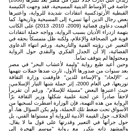
زيدان التي أثارت جدلاً كبيراً في مصر بعد نشرها (2008)
خاصة في الأوساط الدينية المسيحية، فقد وجهت الكنيسة
القبطية الأرثوذكسية انتقادات شديدة للرواية، واعتبرها
بعض رجال الدين أنها تسيء إلى المسيحية وتاريخها. كما
أقيمت دعاوى قضائية (2009، 2010، 2013) على الكاتب
بتهمة ازدراء الأديان بسبب الرواية، وواجه حملة انتقادات
قوية في الصحافة والإعلام، ولكنه ظل متمسكاً بحقه في
التعبير عن رؤيته الفنية والتاريخية. ورغم انتهاء الدعاوى
القضائية، إلا أن الجدل الفكري والنقدي حول الرواية
ومحتواها لم يتوقف تماماً.
وحين أُعيد طبع رواية "وليمة لأعشاب البحر" في مصر
بعد سنوات من صدورها الأول، ثارت ضدها حملات تتهمها
بـ "الإلحاد" و"الإساءة للدين" فأوقفت وزارة الثقافة
توزيعها، في العام 2000، إثر حملة شنها التيار الإسلامي،
حيث اعتبرها البعض "مسيئة للإسلام". ورغم أن تقريراً
لاحقاً صادراً عن لجنة علمية شكلها وزير الثقافة برّأ
الرواية من هذه التهمة، فإن الوزارة اضطرت لسحبها من
الأسواق تحت ضغط تلك الحملة، ولم يكن السؤال هنا، أو
الخلاف، حول القيمة الأدبية للرواية أو مستواها الفني، بل
حول جرأتها في التعبير وقدرتها على قول ما لا يقال.
والمشهد ذاته يتكرر مع رواية "موسم الهجرة إلى