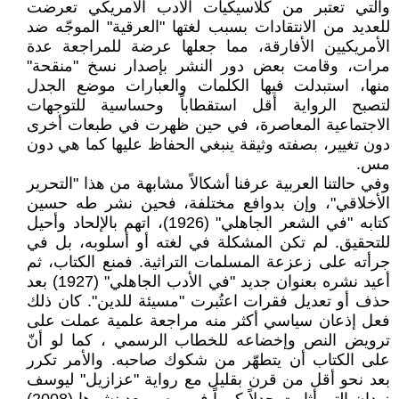
والتي تعتبر من كلاسيكيات الأدب الأمريكي تعرضت
للعديد من الانتقادات بسبب لغتها "العرقية" الموجّه ضد
الأمريكيين الأفارقة، مما جعلها عرضة للمراجعة عدة
مرات، وقامت بعض دور النشر بإصدار نسخ "منقحة"
منها، استبدلت فيها الكلمات والعبارات موضع الجدل
لتصبح الرواية أقل استقطاباً وحساسية للتوجهات
الاجتماعية المعاصرة، في حين ظهرت في طبعات أخرى
دون تغيير، بصفته وثيقة ينبغي الحفاظ عليها كما هي دون
مس.
وفي حالتنا العربية عرفنا أشكالاً مشابهة من هذا "التحرير
الأخلاقي"، وإن بدوافع مختلفة، فحين نشر طه حسين
كتابه "في الشعر الجاهلي" (1926)، اتهم بالإلحاد وأحيل
للتحقيق. لم تكن المشكلة في لغته أو أسلوبه، بل في
جرأته على زعزعة المسلمات التراثية. فمنع الكتاب، ثم
أعيد نشره بعنوان جديد "في الأدب الجاهلي" (1927) بعد
حذف أو تعديل فقرات اعتُبرت "مسيئة للدين". كان ذلك
فعل إذعان سياسي أكثر منه مراجعة علمية عملت على
ترويض النص وإخضاعه للخطاب الرسمي ، كما لو أنّ
على الكتاب أن يتطهّر من شكوك صاحبه. والأمر تكرر
بعد نحو أقل من قرن بقليل مع رواية "عزازيل" ليوسف