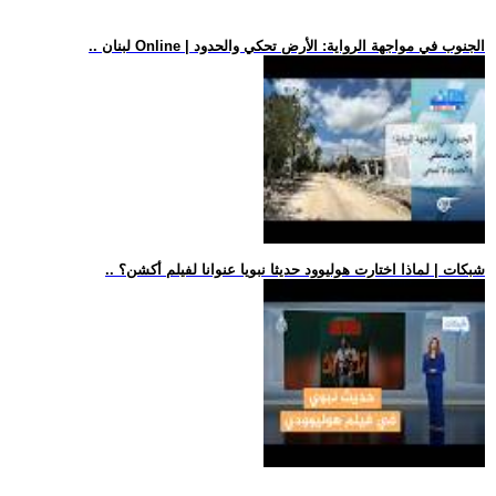
.. لبنان Online | الجنوب في مواجهة الرواية: الأرض تحكي والحدود
.. شبكات | لماذا اختارت هوليوود حديثا نبويا عنوانا لفيلم أكشن؟