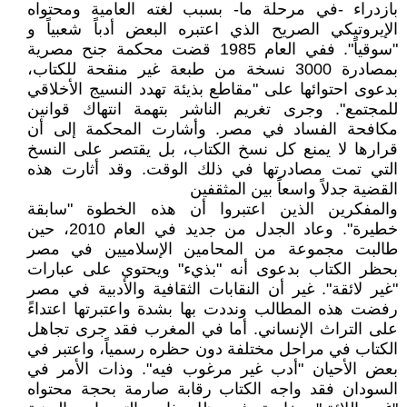
بازدراء -في مرحلة ما- بسبب لغته العامية ومحتواه
الإيروتيكي الصريح الذي اعتبره البعض أدباً شعبياً و
"سوقياً". ففي العام 1985 قضت محكمة جنح مصرية
بمصادرة 3000 نسخة من طبعة غير منقحة للكتاب،
بدعوى احتوائها على "مقاطع بذيئة تهدد النسيج الأخلاقي
للمجتمع". وجرى تغريم الناشر بتهمة انتهاك قوانين
مكافحة الفساد في مصر. وأشارت المحكمة إلى أن
قرارها لا يمنع كل نسخ الكتاب، بل يقتصر على النسخ
التي تمت مصادرتها في ذلك الوقت. وقد أثارت هذه
القضية جدلاً واسعاً بين المثقفين
والمفكرين الذين اعتبروا أن هذه الخطوة "سابقة
خطيرة". وعاد الجدل من جديد في العام 2010، حين
طالبت مجموعة من المحامين الإسلاميين في مصر
بحظر الكتاب بدعوى أنه "بذيء" ويحتوي على عبارات
"غير لائقة". غير أن النقابات الثقافية والأدبية في مصر
رفضت هذه المطالب ونددت بها بشدة واعتبرتها اعتداءً
على التراث الإنساني. أما في المغرب فقد جرى تجاهل
الكتاب في مراحل مختلفة دون حظره رسمياً، واعتبر في
بعض الأحيان "أدب غير مرغوب فيه". وذات الأمر في
السودان فقد واجه الكتاب رقابة صارمة بحجة محتواه