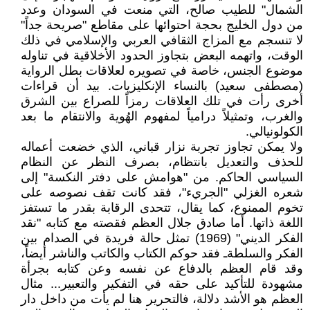
الشمال" للطيب صالح، التي منعت في السودان وعدد
من دول الخليج بحجة احتوائها على مقاطع "صريحة جداً"
لا تنسجم مع المزاج الثقافي العربي والإسلامي في ذلك
الوقت، واتهمه البعض بتجاوز الحدود الأخلاقية في تناوله
موضوع الجنس، خاصة في تصويره لعلاقات بطل الرواية
(مصطفى سعيد) بالنساء الإنكليزيات. بيد أن قراءات
أخرى رأت في تلك العلاقات رمزاً للصراع بين الشرق
والغرب، وتمثيلاً درامياً لمفهوم الهُوية والانتقام ما بعد
الكولونيالي.
ولا يمكن تجاوز تجربة نزار قباني، الذي خضعت أعماله
للحذف والتعديل بانتظام، بصرف النظر عن النظام
السياسي الحاكم. من "هوامش على دفتر النكسة" إلى
شعره الغزلي "الجريء"، فقد كانت تقف نصوصه على
تخوم الممنوع، كما يقال، تتحدى الرقابة بقدر ما تستفز
اللغة ذاتها. أما صادق جلال العظم فقصته مع كتابه "نقد
الفكر الديني" (1969) تمثل حالة فريدة في الصدام بين
الفكر والسلطةـ فقد حوكم الكتاب والكاتب والناشر أيضاً،
وقد قام العظم بالدفاع عن نفسه وعن كتابه بجرأة
مشهودة للتأكيد على حقه في التفكير والتعبير... مثال
العظم هو الأشد دلالة، فالتحرير هنا لم يأت من داخل دار