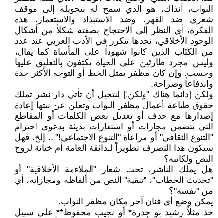
النواب، آنذاك، هو الذي سمح له بتحويله إلى موقف
شعري ضد القهر، وضد الاستبداد والاستعمار. هذه
الفكرة، أي النظر إلى الاحتجاج بصفته شكلاً من أشكال
الوجود الأخلاقي، نجدها تتكرر في الأدب العربي عند عدد
من الكتّاب الذين كانوا شهوداً على المأساة كما يقال،
وليس مجرد طارئين على الحياة يكتفون بالتعليق عليها
وحسب. وإن كان مظفر يمثل الخط أو التوجه الأكثر حدة
واندفاعاً وصراحة.
ولكن [دائما هناك "ولكن:] لنتخيل أن تأتي دار نشر تملك
حقوق طباعة أعمال مظفر النواب وتعلن عن نيتها إعادة
إصدارها مع حذف أو تعديل بعض الكلمات أو المقاطع
التي تتضمن مجازات أو استعارات بذيئة بدعوى احترام
"التنوع الثقافي" أو مراعاة "التنوع الاجتماعي!" .. إلخ. فهل
سيكون هذا التصرف تطويراً للذائقة العامة أم خيانة لروح
النص ولكاتبه؟
هل يملك الناشر، تحت شعار "الملاءمة الأخلاقية" أو
"تحديث الخطاب"، "تنقية" النص من ألفاظه ومجازاته، أي
من "نفسه"؟
يمكن وضع أي فنان آخر مكان مظفر النواب.
خذ مثلاً رشيد بو جدرة* أو نجيب محفوظ** على سبيل