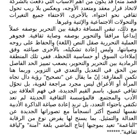
قصد منه) قد يكون من أهم الأسباب التي دفعت بالشركة
لاتخاذ قرار معقد ومتعدد الأوجه، ويعكس بلا ريب تحول
ثقافي نحو احتواء، بالأحرى، الاحتفاء جميع التغيرات
والتحولات الاجتماعية والإثنية وغيرها.
مع ذلك، تبقى المسافة دقيقة بين التحرير بوصفه عملاً
إبداعياً مرافقاً والتحوير بوصفه وصاية ثقافية. فجوهر
العملية التحررية صقل النص (اللغة) والحفاظ على روحه
وصيانتها، وليس إعادة تشكيله، بالأحرى صياغته وفق
إملاءات السوق أو حساسية اللحظة. ففي تلك المنطقة
الرمادية بين التحرير والتحوير، يصعب تمييز الحد الفاصل
بين الحق في التعديل والتعدي في التزوير. وربما هنا
تكمن المفارقة: إنّ ما يقال عن "تصحيح" رؤية دال تجاه
المرأة أو الأعراق ليس مجرد مراجعة لغوية، بل تحوّل
ثقافي عميق، باسم القيم الجديدة، في فهم العلاقة بين
الأدب والمجتمع. فالمؤسسة الثقافية الحديثة لم تعد
تكتفي باحتواء التعدد، بل تريد إعادة صياغة الذاكرة الأدبية
نفسها لتصبح أكثر انسجاماً مع تصوراتها الجديدة عن
العدالة والتمثيل. بما يسنح لها يفرض نوع من الرقابة
"الناعمة" تعيد بموجبها إنتاج الماضي بلغة "آمنة" و"لياقة
ثقافية".******
.....