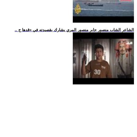
.. الشاعر الشاب منصور جابر منصور المري يشارك بقصيدته في «قدها ج