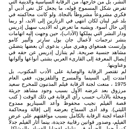
النشر، بل من خارجها، من الرقابة السياسية والدينية التي
تفرض شكل المسموح قوله، ما يجعل كل نص أدبي أو
فكري مشروعاً مشروطاً بالنجاة. ولو كانت محاكمته في
بلد غير لبنان لكان انتهى في الزنازين إلى الابد، أو ربما
إلى حال أسوء. ويشبه ما تعرض له الأديب سهيل إدريس
ودار النشر التي يملكها (الآداب)، حين وجهت إليه اتهامات
بنشر ترجمات لأعمال جان بول سارتر وألبير كامو
وإرنست همنغواي وهنري ميلر، بدعوى أن بعضها يتضمّن
مشاهد جنسية صريحة. لم يتنازل إدريس عن حقه في
إيصال المعرفة إلى القارىء العربي بشتى أنواعها وألوانها
وعناوينها.
لم تقتصر الرقابة والوصاية على الأدب المكتوب، بل
امتدت إلى السينما والمسرح والتلفزيون، ففي العام
1975 ، منعت لجنة الرقابة فيلم المذنبون للمخرج سعيد
مرزوق بعد عرضه الأول بسبب وجود مشاهد جريئة
ومخلة بالآداب حسب رأي الرقابة في ذلك الوقت ( كتب
قصة الفيلم نجيب محفوظ وأعد السيناريو ممدوح
الليثي). وقد أدى السماح بعرضه إلى إقالة ومحاكمة
أعضاء لجنة الرقابة بالكامل بسبب موافقتهم على عرض
الفيلم، وصدور قوانين رقابية جديدة، بينما أثار الفيلم جدلاً
كبيراً حول الجرأة في تناوله لقضايا الفساد والمشاكل