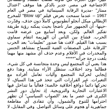
الاجتماعية في مصر. جدير بالذكر هنا موقف "اعتدال
ممتاز" -مديرة الرقابة السينمائية في مصر في العام
1967 – عندما سمحت بعرض فيلم "Blow up" للمخرج
الإيطالي ميكل أنجلو أنطونيوني كاملاً دون حذف، وقدّرت
-حينها- أن الجمهور صار ناضجاً بحيث يمكنه رؤية طريقة
تفكير العالم. ولكن، وبعد أسابيع من عرضه قامت
الحرب. فشاع بين الناس أن الهزيمة انتقام سماوي
بسبب هذا الفيلم. لافت هنا صدور "تعليمات" بعد الحرب
"للرقابة على المصنفات الفنية للسماح بمشاهد الجنس
والمخدرات في الأفلام وعدم حذف أي مشهد منها مهما
بلغت درجة جرأته"*****
هذا يعني أن المجتمع ليس وحدة متجانسة في كل شيء،
فطالما وجد اختلاف، ستظل الآراء متباينة. وهذا دفع
إيجابي لحركية المجتمع وآليات تعامل أفراده مع
التغيرات. غير القرارات التي تتحذ في هذا السياق، لا
تحركها دائماً دوافع أخلاقية خالصة؛ فغالباً ما تتداخل فيها
الاعتبارات التجارية والترويجية. إذ تحاول دور النشر
الكبرى في عصر ما بعد "الصواب السياسي" أن تظهر
احترامها للتنوع والشمول، وأن تتفادى أي مقاطعة
جماهيرية أو هجوم على وسائل التواصل. وفي المقابل، لا