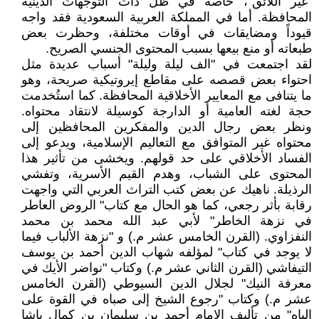
"غير اللائق"، خاصة في ظل ذات التوجهات الدينية
المحافظة. أما في المملكة العربية السعودية فقد واجه
قيوداً ومضايقات في أوقات مختلفة، وحظرت بعض
طبعاته أو منع بيعها بسبب المحتوى الجنسي الصريح.
لقد اجتمعت في "الف ليلة وليلة" أسباب عديدة مثل
احتواء بعض قصصه على مقاطع إيروتيكية صريحة، وهو
ما يتنافى مع المعايير الأخلاقية المحافظة. كما استُخدمت
حجة لغته العامية أو الدارجة كوسيلة لانتقاد محتواه.
ونظر بعض رجال الدين والمفكرين المحافظين إلى
محتواه غير المتوافق مع التعاليم الإسلامية، ويدعو إلى
الفساد الأخلاقي على حد قولهم. ويخشى من تأثير هذا
المحتوى على الشباب، وهدم القيم الأسرية، وتفشي
الرذيلة. ناهيك عن بعض كتب التراث العربي التي واجهت
رقابة بأثر رجعي، كما هو الحال مع كتاب" الروض العاطر
في نزهة الخاطر" لأبي عبد الله محمد بن محمد
النفزاوي. (القرن الخامس عشر م.) و "نزهة الألباب فيما
لا يوجد في كتاب" لمؤلفه شهاب الدين أحمد بن يوسف
التيفاشي (القرن الثاني عشر م.) وكتاب "نواضر الأيك في
معرفة النيك" لجلال الدين السيوطي (القرن الخامس
عشر م.) وكتاب "رجوع الشيخ إلى صباه في القوة على
الباه" من تأليف الإمام أحمد بن سليمان بن كمال باشا