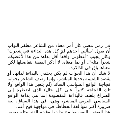
في زمن مضى كان أمر معتاد من الشاعر مظفر النواب
أن يقول "سألني أحدهم لمَ كل هذه البذاءة في شعرك"
وكان يجيب "أعطوني واقعاً أقل بذاءة من هذا لأعطيكم
شعراً مثله".. أو بما معناه. لا أذكر القصة بتفاصيلها لكن
معناها باق في الذاكرة.
لا شك أن هذا الجواب لم يكن يحتفي بالبذاءة لذاتها، أو
يقصد الشتيمة بحدها المباشر، وإنما وصف الشاعر بجوابه
فجاجة الواقع السياسي السائد (لم يتغير هذا الواقع ولا
تلك الفجاجة كثيراً على كل حال) الذي اضطره إلى
الصراخ بلغته. فالبذاءة المقصودة إنما هي بذاءة الواقع
السياسي العربي المباشر، وهي، في هذا السياق، لغة
ضرورة أكثر منها لغة انحطاط، في مواجهة قبح أعم.
هذا الغضب النقي -والفج يذات الوقت- الذي مثله مظفر