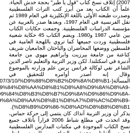
2007) إتلاف نسخ كتاب "قول يا طير" بحجة خدش الحياء.
علماً أن الكتاب يعد من أبرز كتب التراث الفلسطينية
وصدرت طبعته الأولى باللغة الإنكليزية في العام 1989 ثم
نقل الفرنسية في العام 1997، وبعدها صدر بالعربية عن
مؤسسة الدراسات الفلسطينية. وجمعت حكايات الكتاب
بين عامي 1987 و1980. ويضم الكتاب 45 حكاية شعبية
فلسطينية وردت جميعها كما تروي باللهجة العامية في
فلسطين ووضعها المحاضران والباحثان الجامعيان شريف
كناعنة من جامعة بيرزيت وابراهيم مهوي من جامعة
أدنبرة في اسكتلندا. لكن وزير التربية والتعليم ناصر الدين
الشاعر نفي لوكالة فرانس برس علم وزارته بالموضوع
وقال إنه أصدر أوامره للتحقيق في
المسألة(e/2007/3/10/%D9%88%D8%B2%D9%8A%D8%B1
9%84%D8%AA%D8%B1%D8%A8%D9%8A%D8%A9-
9%84%D8%B3%D8%B7%D9%8A%D9%86%D9%8A-
9%8A%D8%AA%D8%B1%D8%A7%D8%AC%D8%B9-
%D8%B9%D9%86-%D8%AD%D8%B8%D8%B1).
يذكر أن وزير التربية آنذاك كان ينتمي إلى حركة حماس،
وقد اتخذت في مطلع شباط 2006 قراراً بأتلاف جميع
نسخ الكتاب الموجودة في مكتبات المدارس الفلسطينية