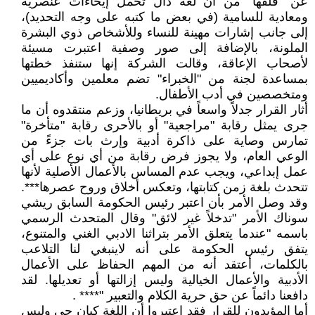
عن "قلقها" من أن لغة دال تحمل إيحاءات عنصرية
ومعادية للسامية (في بعض ما كتبه على وجه التحديد)،
إلى جانب إشارات مهينة للنساء وللأشخاص ذوي البشرة
الملونة، بالإضافة إلى صور وصفية اعتبرت مسيئة
لأصحاب الإعاقة، وقالت الشركة إنها ستنفذ خطتها
بمساعدة لجنة من "الخبراء" تضم معلمين وأكاديميين
ومتخصصين في أدب الأطفال.
أثار القرار جدلاً واسعاً في بريطانيا، وزعم منتقدوه أن ما
جرى يمثل رقابة "مراجعية" أو بالأحرى رقابة "متأخرة"
تمارس وصاية على ذاكرة أدبية وإرث بات جزءً من
الوعي العام، ولا يجوز فرض رقابة من أي نوع على أي
عمل إبداعي، ويجب عدم المساس بالأعمال الأصلية لأنها
تتحدث بلغة زمن كتابتها، وتعكس أخلاق وروح عصرها***.
وقد وصل الأمر بأن اعتبر رئيس الحكومة السابق ريشي
سوناك الأمر "تدخلاً غير لائق" وقال المتحدث الرسمي
باسمه "عندما يتعلق الأمر بتراثنا الادبي الغني والمتنوع،
يتفق رئيس الحكومة على أنه لاينبغي لنا التلاعب
بالكلمات، أعتقد أنه من المهم الحفاظ على الأعمال
الأدبية والأعمال الخيالية وليس إزالتها أو تعديلها. لقد
دافعنا دائماً عن حق حرية الكلام والتعبير "**** .
أما المؤيدون للقرار فقد اعتبروا أن اللغة كيان حي وليس