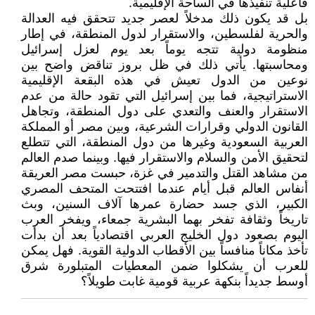
فاعلية تنفيذها في الساحة الإقليمية.
بل قد يكون ذلك مدخلاً لعصر جديد تتحقق فيه العدالة
والحرية لفلسطين، والاستقرار لدول المنطقة، في إطار
منظومة دولية تتجه يوماً بعد يوم لعزل إسرائيل
ومحاسبتها. يأتي ذلك في ظل بروز تناقض واضح بين
نوعين من الدول تعيش في هذه البقعة الإقليمية
الاستراتيجية، فما بين إسرائيل التي تقود حالة من عدم
الاستقرار والعنف والتعدي على دول المنطقة، وتجاهل
القانون الدولي وقرارات الشرعية، وبين مصر أو المملكة
العربية السعودية وغيرها من دول المنطقة، التي تتطلع
لتحقيق الأمن والسلام والاستقرار فيها. وبينما صدم العالم
من مشاهد القتل والتدمير في غزة، حبست مصر العريقة
أنفاس العالم قبل أيام عندما افتتحت المتحف المصري
الكبير، الذي جسد حضارة عمرها آلاف السنين، وبث
تاريخاً وثقافة تفخر بهما البشرية جمعاء، ويفخر العرب
اليوم بصعود دول الخليج العربي اقتصادياً بعد أن بدأت
تأخذ مكاناً منافساً بين الأقطاب الدولية القوية. فهل يمكن
للعرب أن يشكلوا ضمن المعطيات المتبلورة شرق
أوسط جديداً بنكهة عربية قومية غابت طويلاً؟