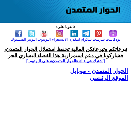
تابعونا على:
بودكاست
بنترست
تيلكرام
لينكدإن
الانستغرام
اليوتيوب
التويتر
الفيسبوك
تبرعاتكم وتبرعاتكن المالية تحفظ استقلال الحوار المتمدن،
فشاركونا في دعم استمرارية هذا الفضاء اليساري الحر
[اشترك في قناة ‫«الحوار المتمدن» على اليوتيوب]
الحوار المتمدن - موبايل
الموقع الرئيسي