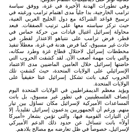
وفي تطورات الهدنة الأخيرة في غزة، ووفق سياسة
ترامب الخارجية، بدا جلياً مدى اهتمام ترامب ورغبته في
ترسيخ قواعد الشراكة مع دول الخليج العربي الغنية،
حيث تركز سياسته معها على ترتيب الصفقات. فبعد
محاولة إسرائيل اغتيال قيادات من حركة حماس في
قطر، فرض ترامب على نتنياهو الاعتذار لقطر، في
حادث غير مسبوق، كما فرض هدنة في غزة، معطلاً تنفيذ
مخططات إسرائيل لاحتلال قطاع غزة وطرد سكانه،
والتي باتت مهمة أصعب الآن. لقد كشفت الحروب التي
خاضتها إسرائيل خلال العامين الماضيين مدى الاعتماد
الإسرائيلي على الولايات المتحدة، حيث كشفت تلك
الحروب كيف باتت تشكل إسرائيل عبئا حقيقياً على
الولايات المتحدة.
ويؤيد معظم الديمقراطيين في الولايات المتحدة اليوم
إنصاف الفلسطينيين في تطور غير مسبوق، بل باتت
المساعدات الأميركية لإسرائيل مكان تساؤل بين تيار
منهم. ورغم أن الجمهوريين يدعمون إسرائيل تقليدياً، إلا
أن التيارات القومية فيها، والتي تؤمن بشعار «أميركا
أولاً» باتت تتساءل عن حدود ذلك الدعم الأميركي
لإسرائيل، خصوصاً في ظل تعارضه مع مصالح بلادهم.