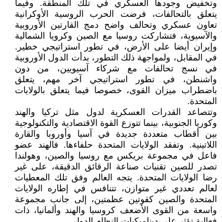
وتخفيض وجودها العسكري في تلك المنطقة. وفيما
يتعلق بالتحالفات، فرضت الحرب الروسية الأوكرانية
تعاون عسكري وتحالف واضح دمج القارتين الأوروبية
والآسيوية، فتشاركت روسيا مع الصين وكرويا الشمالية
وإيران أيضا على الأرض، في تطور استراتيجي خطير.
في المقابل، ولمواجهة ذلك التطور، بدأت الدول الأوروبية
في نسج تحالفات مع شركاء آسيويين، من دون
واشنطن، في تطور استراتيجي آخر مهم، يتعلق
باضطراب ميزان القوى، خصوصا فيما يتعلق بالولايات
المتحدة.
وتتصاعد القدرات العسكرية لدول مثل تركيا والهند
وكوريا الجنوبية، بينما تتوزع القوة الاقتصادية والتكنولوجية
بين أقطاب متعددة جديدة في آسيا وأوروبا والقارة
اللاتينية. وتفقد الولايات المتحدة حلفاءها. فالهند عضو
فاعل في مجموعة بريكس مع روسيا والصين، وهولندا
تصدر للصين تقنيات صناعة الرقائق الدقيقة، على غير
رضا الولايات المتحدة. يتجه العالم وفق تلك المعطيات
لعالم تعددي غير متوازن، تتنافس في إطاره الولايات
المتحدة والصين كقوتين عظمتين، إلى جانب مجموعة
واسعة من القوى الأضعف كروسيا والهند وألمانيا، ذات
فعالية تؤثر على ديناميكيات النظام الدولي.