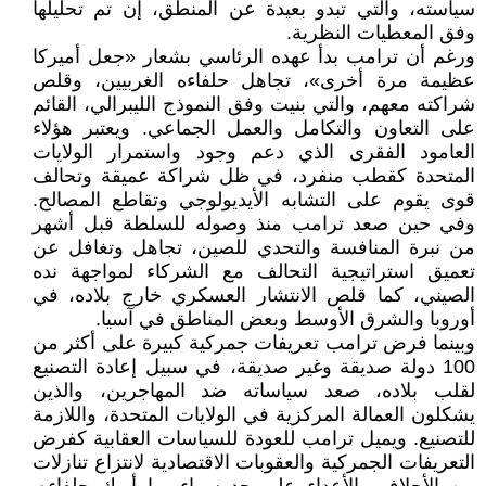
سياسته، والتي تبدو بعيدة عن المنطق، إن تم تحليلها
وفق المعطيات النظرية.
ورغم أن ترامب بدأ عهده الرئاسي بشعار «جعل أميركا
عظيمة مرة أخرى»، تجاهل حلفاءه الغربيين، وقلص
شراكته معهم، والتي بنيت وفق النموذج الليبرالي، القائم
على التعاون والتكامل والعمل الجماعي. ويعتبر هؤلاء
العامود الفقرى الذي دعم وجود واستمرار الولايات
المتحدة كقطب منفرد، في ظل شراكة عميقة وتحالف
قوى يقوم على التشابه الأيديولوجي وتقاطع المصالح.
وفي حين صعد ترامب منذ وصوله للسلطة قبل أشهر
من نبرة المنافسة والتحدي للصين، تجاهل وتغافل عن
تعميق استراتيجية التحالف مع الشركاء لمواجهة نده
الصيني، كما قلص الانتشار العسكري خارج بلاده، في
أوروبا والشرق الأوسط وبعض المناطق في آسيا.
وبينما فرض ترامب تعريفات جمركية كبيرة على أكثر من
100 دولة صديقة وغير صديقة، في سبيل إعادة التصنيع
لقلب بلاده، صعد سياساته ضد المهاجرين، والذين
يشكلون العمالة المركزية في الولايات المتحدة، واللازمة
للتصنيع. ويميل ترامب للعودة للسياسات العقابية كفرض
التعريفات الجمركية والعقوبات الاقتصادية لانتزاع تنازلات