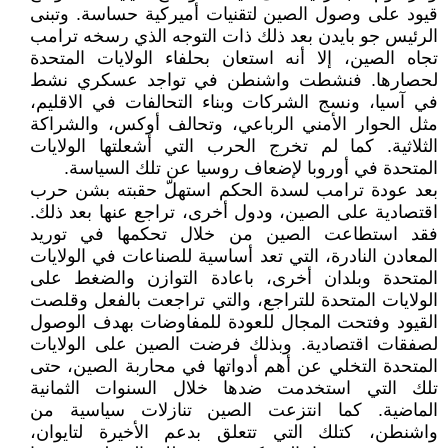
قيود على وصول الصين لتقنيات أميركية حساسة. وتبنى
الرئيس جو بايدن بعد ذلك ذات التوجه الذي رسخه ترامب
تجاه الصين، إلا أنه استعان بحلفاء الولايات المتحدة
لحصارها. فنشطت واشنطن في تواجد عسكري نشط
في آسيا، ونسج الشركات وبناء التحالفات في الاقليم،
مثل الحوار الأمني الرباعي، وتحالف أوكس، والشراكة
الثلاثية. كما لم تخرج الحرب التي أشعلتها الولايات
المتحدة في أوروبا لإضعاف روسيا عن تلك السياسة.
بعد عودة ترامب لسدة الحكم استهلّ حقبته بشن حرب
اقتصادية على الصين، ودول أخرى، تراجع عنها بعد ذلك.
فقد استطاعت الصين من خلال تحكمها في توريد
المعادن النادرة، التي تعد أساسية للصناعات في الولايات
المتحدة وبلدان أخرى، باعادة التوازن والضغط على
الولايات المتحدة للتراجع، والتي تراجعت بالفعل وقلصت
القيود وفتحت المجال للعودة للمفاوضات بهدف الوصول
لصفقات اقتصادية. وبذلك فرضت الصين على الولايات
المتحدة التخلي عن أهم أدواتها في محاربة الصين، حتى
تلك التي استخدمت ضدها خلال السنوات الثمانية
الماضية. كما انتزعت الصين تنازلات سياسية من
واشنطن، كتلك التي تتعلق بدعم الأخيرة لتايوان،