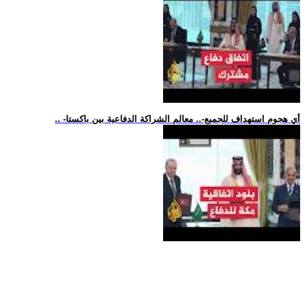
.. -أي هجوم استهداف للجميع-.. معالم الشراكة الدفاعية بين باكستا