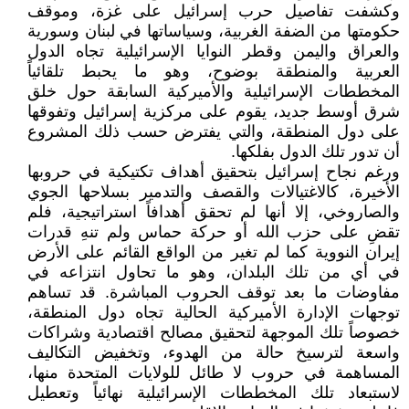
وكشفت تفاصيل حرب إسرائيل على غزة، وموقف
حكومتها من الضفة الغربية، وسياساتها في لبنان وسورية
والعراق واليمن وقطر النوايا الإسرائيلية تجاه الدول
العربية والمنطقة بوضوح، وهو ما يحبط تلقائياً
المخططات الإسرائيلية والأميركية السابقة حول خلق
شرق أوسط جديد، يقوم على مركزية إسرائيل وتفوقها
على دول المنطقة، والتي يفترض حسب ذلك المشروع
أن تدور تلك الدول بفلكها.
ورغم نجاح إسرائيل بتحقيق أهداف تكتيكية في حروبها
الأخيرة، كالاغتيالات والقصف والتدمير بسلاحها الجوي
والصاروخي، إلا أنها لم تحقق أهدافاً استراتيجية، فلم
تقضِ على حزب الله أو حركة حماس ولم تنهِ قدرات
إيران النووية كما لم تغير من الواقع القائم على الأرض
في أي من تلك البلدان، وهو ما تحاول انتزاعه في
مفاوضات ما بعد توقف الحروب المباشرة. قد تساهم
توجهات الإدارة الأميركية الحالية تجاه دول المنطقة،
خصوصاً تلك الموجهة لتحقيق مصالح اقتصادية وشراكات
واسعة لترسيخ حالة من الهدوء، وتخفيض التكاليف
المساهمة في حروب لا طائل للولايات المتحدة منها،
لاستبعاد تلك المخططات الإسرائيلية نهائياً وتعطيل