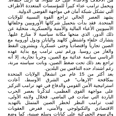
من الأحلاف والأعداء على حد سواء، ما أربك حلفاءه.
ويحمل ترامب عداء كبيراً للمؤسسات المتعددة الأطراف
التي تشكل شبكة أمان في مواجهة الفوضى الدولية.
يشهد العصر الحالي تراجع القوة النسبية للولايات
المتحدة. فقد بدأت بتحميل شركائها الأوروبيين وحلفائها
الآسيويين الأعباء المالية والأمنية والعسكرية، متخلية عن
ذلك الدور، الذي منحها مكانة سياسية لا منازع عليها.
يتشارك حلفاء واشنطن كالهند واليابان ودول أوروبية مع
الصين تجارياً واقتصادياً وحتى عسكرياً، ويشترون النفط
والغاز من روسيا. ورغم تبنى ترامب مع بداية عهده
الرئاسي سياسة عدائية مع الصين، وحرباً تجارية، إلا أنه
تراجع بعد ذلك تحت ضغط الصين، وباتت سياسته مرنة،
رغم اشتداد حده التنافس بين البلدين.
بعد أكثر من 15 عام من انشغال الولايات المتحدة
بمكافحة "الارهاب" في الشرق الأوسط، أعادت
استراتيجية الأمن القومي والدفاع في عهد ترامب التركيز
على مواجهة القوى العظمى، لتذكّرنا بعصر الحرب
الباردة التي سادت في الماضي. فخلال ولايته الأولى،
لفت ترامب النظر لخطر الصين المتمثل بالتهديد
الاقتصادي والتكنولوجي والأمني، ففرض العقوبات
والرسوم الجمركية على كيانات وسلع صينية، كما وضع