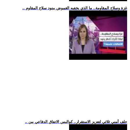
.. غزة وسلاح المقاومة.. ما الذي يخفيه الغموض ببنود سلاح المقاوم
.. حلف أمني ثلاثي لتعزيز الاستقرار.. كواليس الاتفاق الدفاعي بين