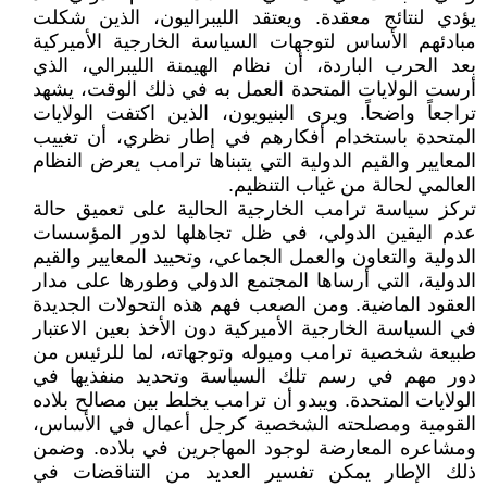
يؤدي لنتائج معقدة. ويعتقد الليبراليون، الذين شكلت
مبادئهم الأساس لتوجهات السياسة الخارجية الأميركية
بعد الحرب الباردة، أن نظام الهيمنة الليبرالي، الذي
أرست الولايات المتحدة العمل به في ذلك الوقت، يشهد
تراجعاً واضحاً. ويرى البنيويون، الذين اكتفت الولايات
المتحدة باستخدام أفكارهم في إطار نظري، أن تغييب
المعايير والقيم الدولية التي يتبناها ترامب يعرض النظام
العالمي لحالة من غياب التنظيم.
تركز سياسة ترامب الخارجية الحالية على تعميق حالة
عدم اليقين الدولي، في ظل تجاهلها لدور المؤسسات
الدولية والتعاون والعمل الجماعي، وتحييد المعايير والقيم
الدولية، التي أرساها المجتمع الدولي وطورها على مدار
العقود الماضية. ومن الصعب فهم هذه التحولات الجديدة
في السياسة الخارجية الأميركية دون الأخذ بعين الاعتبار
طبيعة شخصية ترامب وميوله وتوجهاته، لما للرئيس من
دور مهم في رسم تلك السياسة وتحديد منفذيها في
الولايات المتحدة. ويبدو أن ترامب يخلط بين مصالح بلاده
القومية ومصلحته الشخصية كرجل أعمال في الأساس،
ومشاعره المعارضة لوجود المهاجرين في بلاده. وضمن
ذلك الإطار يمكن تفسير العديد من التناقضات في