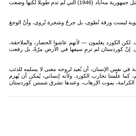
ولأنّ الكورد عايشوا تجارب الانتماء والانقسام والمعاناة، فقد كان بحثهم عن الكرامة بمثابة نهج وجوديّ: فبين ثوراتٍ صغيرة مثل جمهورية مه‌آباد (1946) التي لم تدم طويلاً لكنها وضعت
الهوية ليست ورقة تُطوى، بل جرحٌ وشجرة تُروى، وأنّ الوجعَ
ت. لكن الكورد يعلمون — لأنهم عاشوا الحصار، والملاحقة،
سى. إنّ كوردستان لم ترمِ سيفها في الأرض مرّةً، بل رفعت
امة في نفس الإنسان، أن نُعيد لروحه معنى لا يسلمه للذئب
ا علّمتنا تجارب الكورد. ولأنه إنساني، يُمكن أن يُهزم
ما تنمو الكرامة، يموت الإرهاب، وعندها تشرق شمس كوردستان