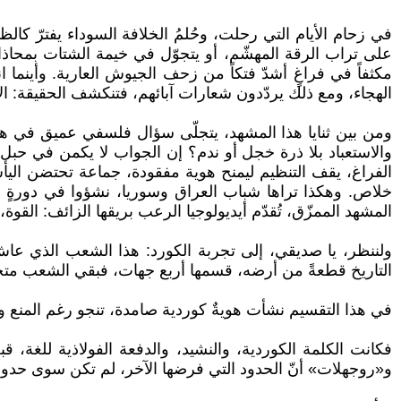
في زحام الأيام التي رحلت، وحُلمُ الخلافة السوداء يفترّ ك
على تراب الرقة المهشّم، أو يتجوّل في خيمة الشتات بمحاذاة
مكثفاً في فراغٍ أشدّ فتكاً من زحف الجيوش العارية. وأينما
الهجاء، ومع ذلك يردّدون شعارات آبائهم، فتنكشف الحقيقة: 
ومن بين ثنايا هذا المشهد، يتجلّى سؤال فلسفي عميق في هو
والاستعباد بلا ذرة خجل أو ندم؟ إن الجواب لا يكمن في حب
الفراغ، يقف التنظيم ليمنح هوية مفقودة، جماعة تحتضن اليأس،
خلاص. وهكذا تراها شباب العراق وسوريا، نشؤوا في دورةٍ لا 
المشهد الممزّق، تُقدّم أيديولوجيا الرعب بريقها الزائف: الق
ولننظر، يا صديقي، إلى تجربة الكورد: هذا الشعب الذي عاش
التاريخ قطعةً من أرضه، قسمها أربع جهات، فبقي الشعب متحدّ
في هذا التقسيم نشأت هويةٌ كوردية صامدة، تنجو رغم المنع والا
فكانت الكلمة الكوردية، والنشيد، والدفعة الفولاذية للغة، 
و«روجهلات» أنّ الحدود التي فرضها الآخر، لم تكن سوى حدودٌ 