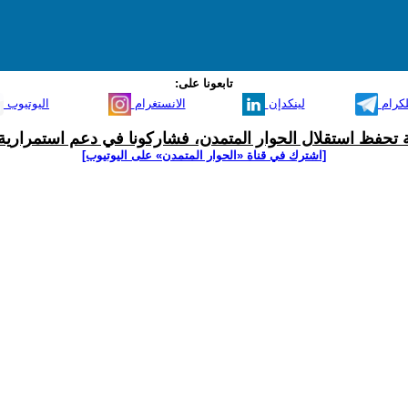
تابعونا على:
لكرام
لينكدإن
الانستغرام
اليوتيوب
ية تحفظ استقلال الحوار المتمدن، فشاركونا في دعم استمرارية 
[اشترك في قناة ‫«الحوار المتمدن» على اليوتيوب]