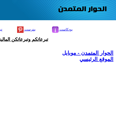
بودكاست
بنترست
تي
تبرعاتكم وتبرعاتكن المال
الحوار المتمدن - موبايل
الموقع الرئيسي