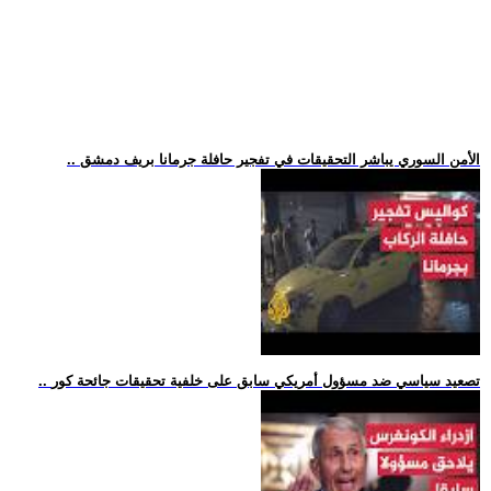
.. الأمن السوري يباشر التحقيقات في تفجير حافلة جرمانا بريف دمشق
.. تصعيد سياسي ضد مسؤول أمريكي سابق على خلفية تحقيقات جائحة كور