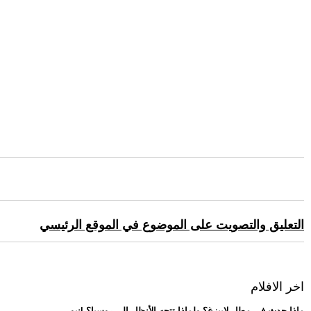
التعليق والتصويت على الموضوع في الموقع الرئيسي
اخر الافلام
.. ماذا حدث في مطار لايبزغ؟ ولماذا تتجه الأنظار إلى روسيا؟ |نيو