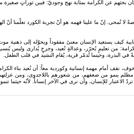
 لا تُمحى. إنّ ما علينا فهمه هو أنّ تجربة الكورد تعلّمنا أنّ 
بية كيف يستعيد الإنسان معنىً مفقوداً ويحوّله إلى ذهنية مو
امة: من تعليمٍ يُحرّر، وعدالةٍ تُعيد، وجرحٍ يُدارى وليس يُن
ةً في البذرة، وحينما تُدمّر قرية، يُقام النشيد في قلب الطفل.
وف، نقف أمام مهمة إنسانية وكوردية معاً: أن نُعيد بناء الكر
 مظلم ينمو من ضعفهم، من شعورهم باللاجدوى، ومن عزلتهم، كم
 تردّ الاعتبار للإنسان، وأن نرى في الآخر إنساناً. لأنّه حيث