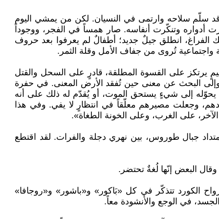
عب قد سلّم سلاحه وارتمى في النسيان. لكن من يمشي اليوم
ت أدواره وتنكّرت أنفاسه. صار همساً في الفجر، ووجوداً
ك الفراغ، انطلق جيلٌ جديد؛ أطفالٌ لم يعرفوا بعد حروف
واجتماعية تُروى من جفاف الأمل وقلة الثمر.
مٍ يرتكز على القسوة المطلقة، قادرٍ على السحل والقتل
وإلى البحث عن معنى حين تُفقد الأرض المعنى. في حفرة
يحوّله إلى شيءٍ يستحق الموت، أو يُقدّم له ذلك على أنه
دهم، وجعلت مصيرهم معلّقاً في انتظارٍ لا يفي. وفي هذا
 الآخر، على الغرب، وعلى الخونة الطغاة».
متداد جبال طوروس، بين نهري دجلة والفرات. لقد اقتطع
ال البعض إنّها لُغةٌ تحتضر.
أرواح الكورد تتذكّر في كل «بَاكور» و«باشور» و«روجافا»
لجسد، في الوجع والأنشودة معاً.