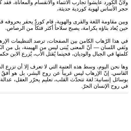
حجر الأساس لهوية كوردية حديثة،
وبين مقاومة اللغة والقرى والهوية، قام كوردٌ يحفر بحروفه قصةً
حين يُعاد بناؤه بكرامة، يصبح سلاحاً أكثر فتكاً من الرصاص.
في هذا الرّهاب الكامن بين الصفحات، ترصد التنظيمات الإرها
ونَفي اللسان — أنّ المعنى يُبنى ليس من الهيمنة، بل من الكر
كلمتها في الجبال والوديان، فحينما يُقتل الأب، يُزرع الابن حكم
وها نحن اليوم، وسط هذه العتمة التي لا تعرف إلا أن تزرع الخ
القاسي. إنّ الإرهاب ليس غريباً عن روح البشر، بل هو أفقٌ
بوسائل إنسانية: لغة تتحدّث القلب، تعليم يحرّر العقل، عدالة
في روح الإنسان الحرّ.