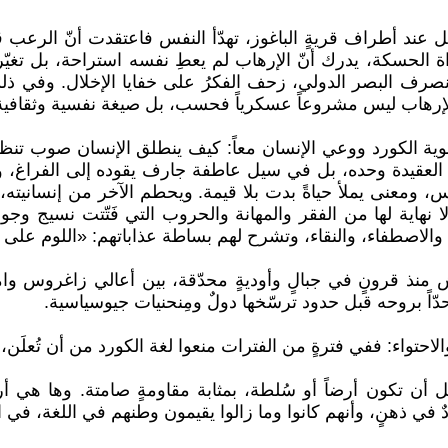
الظل عند أطراف قريةٍ الباغوز، تهدّأ النفس فاعتقدت أنّ الر
 الحسكة، يدرك أنّ الإرهاب لم يعطِ نفسه استراحة، بل تغيّر
 انصرف البصر الدولي، زحف الفكرُ على خفايا الإخلال. وفي ذل
الإرهاب ليس مشروعاً عسكرياً فحسب، بل صيغة نفسية وثقافية 
ية الكورد ووعي الإنسان معاً: كيف ينطلق الإنسان صوب تنظي
ل العقيدة وحده، بل في سيل عاطفة جارف يقوده إلى الفراغ، 
 ومعنى يملأ حياةً بدت بلا قيمة. ويحطم الآخر من إنسانيته، 
نهاية لها من الفقر والمهانة والحروب التي فَتّتت نسيج وجو
وة، والاصطفاء، والنقاء، وتشرح لهم بساطة عذاباتهم: «اللوم على
 منذ قرونٍ في جبالٍ وأوديةٍ محدّقة، بين أعالي زاغروس وا
اً بروحه قبل حدود ترسّخها دولٌ ومِنحنيات جيوسياسية.
حتواء: ففي فترةٍ من الفترات منعوا لغة الكورد من أن تُعلَن، وق
قبل أن تكون أرضاً أو سُلطة، بمثابة مقاومةٍ صامتة. وها هي 
في ذهنٍ، وأنهم كانوا وما زالوا يقيمون وطنهم في اللغة، في ا