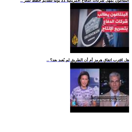
.. البنتاغون يمهل شركات الدفاع الأمريكية 21 يوما لتقديم خطط تسر
.. هل اقترب اتفاق هرمز أم أن الطريق لم يُعبد بعد؟