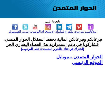
تابعونا على:
بودكاست
بنترست
تيلكرام
لينكدإن
الانستغرام
اليوتيوب
التويتر
الفيسبوك
تبرعاتكم وتبرعاتكن المالية تحفظ استقلال الحوار المتمدن،
فشاركونا في دعم استمرارية هذا الفضاء اليساري الحر
[اشترك في قناة ‫«الحوار المتمدن» على اليوتيوب]
الحوار المتمدن - موبايل
الموقع الرئيسي