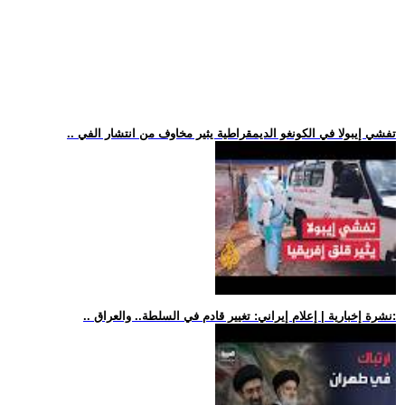
.. تفشي إيبولا في الكونغو الديمقراطية يثير مخاوف من انتشار الفي
.. نشرة إخبارية | إعلام إيراني: تغيير قادم في السلطة.. والعراق: