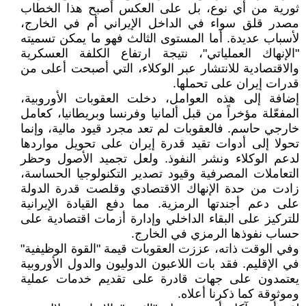
ثورية من أي نوع، بل على العكس أصبح هذا الخطاب
مصدر قلق سواء في الداخل الإيراني أم في الخارج،
لأسباب عديدة. أما المستوى الثالث فهو ما يمكن تسميته
"الإنهاك العملياتي"، نتيجة ارتفاع الكلفة العسكرية
والاقتصادية للانتشار عبر الوكلاء، التي أصبحت أعلى من
قدرات إيران على تحملها.
إضافة إلى هذه العوامل، دخلت العقوبات الأوروبية،
المفعّلة مؤخراً من قبل ألمانيا وفرنسا وبريطانيا، كعامل
خارجي حاسم. فالعقوبات لم تعد مجرد قيود مالية، وإنما
تحولا إلى أدوات تقيد قدرة إيران على تحويل مواردها
لدعم الوكلاء ونشر النفوذ. ولعل تجميد الأصول وحظر
التعاملات المصرفية وقيود تصدير التكنولوجيا الحساسة،
زادت من حدة الإنهاك الاقتصادي وقلصت قدرة الدولة
على دعم أجندتها الرمزية. مما دفع القيادة الإيرانية
للتركيز على البقاء الداخلي وإدارة أزمات اقتصادية على
حساب نفوذها الرمزي في الخارج.
وفي الوقت ذاته، عززت العقوبات قيمة "القوة الوظيفية"
في الإقليم. فقد بات اللاعبون الدوليون والدول الأوروبية
يعتمدون على جهات قادرة على تقديم خدمات عملية
وموثوقة كما ذكرنا أعلاه.