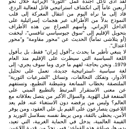
لقد أدى تآكل أجندة عمل "الثورة" الإيرانية خلال نحو
أربعين عاماً إلى انكشاف استراتيجي قاتل لفعالية الردع،
قاد إلى ما نراه اليوم من انتقال المعركة إلى قلب
النموذج بدلاً من الأطراف عبر هجمات إسرائيلية على
الداخل الإيراني. وأسهم الصراع بين هذه الأطراف
بتحويل الإقليم إلى "سوق جيوسياسي تنافسي"، ليخفت
(أو يتلاشى تماماً) الحديث عن "محور مقاومة" و"محور
اعتدال".
لا ينبغي تأطير ما يحدث بـ"أفول إيران" فقط، بل بـأفول
اللغة السياسية التي سيطرت على الإقليم منذ العام
1979. ونحن بحاجة- لفهم ما جرى وما سوف يجري- إلى
لغة سياسية -استراتيجية جديدة، تعمل على تحليل
الأدوار، وتفكك التحالفات، وتسائل "الشرعيات الثورية"
الملتصقة بخطاب الممانعة وشيطنة التطبيع، وتستفهم
عن معنى الاستقرار المرتبط بالتطبيع المبني على
المنفعة قبل الهُوية. والسؤال الأكبر من يتصل بعلاقاته مع
العالم؟ وليس من يرفضه دون الاستغناء عنه. فلم يعد
اللاعبون يتصارعون على القيم بل على العقود، ومن يوفر
الأمن، يحظى بالثقة، ومن يربط نفسه بسلاسل التوريد و
القيمة العالمية، يدخل في الحماية الغربية، التي تعيد،
بدورها، صياغة هذه القواعد: فهي تحدّ من قدرة اللاعبين