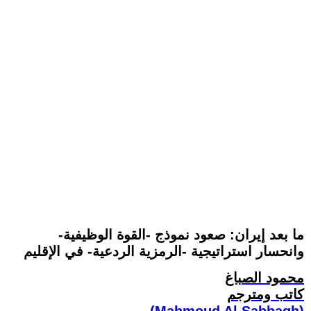
ما بعد إيران: صعود نموذج -القوة الوظيفية-
وانحسار استراتيجية -الرمزية الردعية- في الإقليم
محمود الصباغ
كاتب ومترجم
(Mahmoud Al Sabbagh)