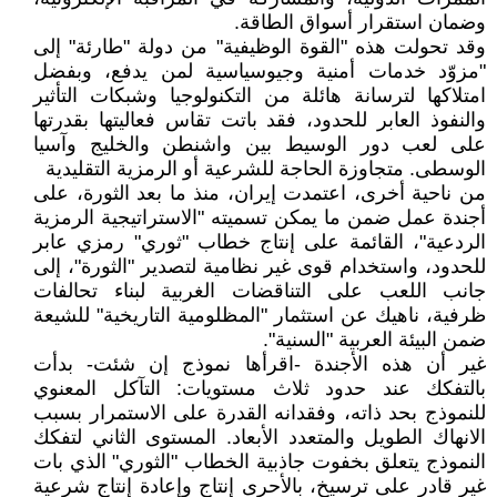
وضمان استقرار أسواق الطاقة.
وقد تحولت هذه "القوة الوظيفية" من دولة "طارئة" إلى
"مزوّد خدمات أمنية وجيوسياسية لمن يدفع، وبفضل
امتلاكها لترسانة هائلة من التكنولوجيا وشبكات التأثير
والنفوذ العابر للحدود، فقد باتت تقاس فعاليتها بقدرتها
على لعب دور الوسيط بين واشنطن والخليج وآسيا
الوسطى. متجاوزة الحاجة للشرعية أو الرمزية التقليدية
من ناحية أخرى، اعتمدت إيران، منذ ما بعد الثورة، على
أجندة عمل ضمن ما يمكن تسميته "الاستراتيجية الرمزية
الردعية"، القائمة على إنتاج خطاب "ثوري" رمزي عابر
للحدود، واستخدام قوى غير نظامية لتصدير "الثورة"، إلى
جانب اللعب على التناقضات الغربية لبناء تحالفات
ظرفية، ناهيك عن استثمار "المظلومية التاريخية" للشيعة
ضمن البيئة العربية "السنية".
غير أن هذه الأجندة -اقرأها نموذج إن شئت- بدأت
بالتفكك عند حدود ثلاث مستويات: التآكل المعنوي
للنموذج بحد ذاته، وفقدانه القدرة على الاستمرار بسبب
الانهاك الطويل والمتعدد الأبعاد. المستوى الثاني لتفكك
النموذج يتعلق بخفوت جاذبية الخطاب "الثوري" الذي بات
غير قادر على ترسيخ، بالأحرى إنتاج وإعادة إنتاج شرعية