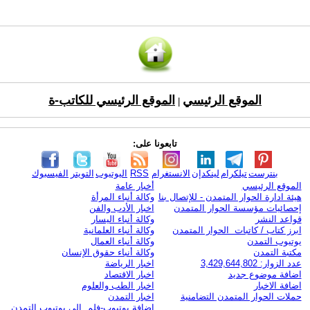
الموقع الرئيسي
الموقع الرئيسي للكاتب-ة
|
تابعونا على:
بنترست
تيلكرام
لينكدإن
الانستغرام
RSS
اليوتيوب
التويتر
الفيسبوك
الموقع الرئيسي
أخبار عامة
هيئة ادارة الحوار المتمدن - للإتصال بنا
وكالة أنباء المرأة
إحصائيات مؤسسة الحوار المتمدن
اخبار الأدب والفن
قواعد النشر
وكالة أنباء اليسار
ابرز كتاب / كاتبات الحوار المتمدن
وكالة أنباء العلمانية
يوتيوب التمدن
وكالة أنباء العمال
مكتبة التمدن
وكالة أنباء حقوق الإنسان
عدد الزوار: 3,429,644,802
اخبار الرياضة
اضافة موضوع جديد
اخبار الاقتصاد
اضافة الاخبار
اخبار الطب والعلوم
حملات الحوار المتمدن التضامنية
اخبار التمدن
إضافة يوتيوب-فلم إلى يوتيوب التمدن