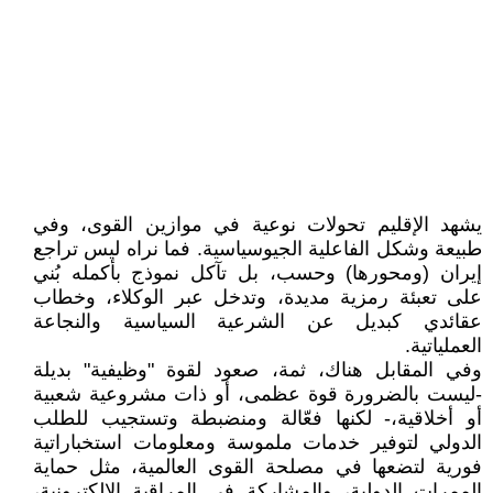
يشهد الإقليم تحولات نوعية في موازين القوى، وفي
طبيعة وشكل الفاعلية الجيوسياسية. فما نراه ليس تراجع
إيران (ومحورها) وحسب، بل تآكل نموذج بأكمله بُني
على تعبئة رمزية مديدة، وتدخل عبر الوكلاء، وخطاب
عقائدي كبديل عن الشرعية السياسية والنجاعة
العملياتية.
وفي المقابل هناك، ثمة، صعود لقوة "وظيفية" بديلة
-ليست بالضرورة قوة عظمى، أو ذات مشروعية شعبية
أو أخلاقية،- لكنها فعّالة ومنضبطة وتستجيب للطلب
الدولي لتوفير خدمات ملموسة ومعلومات استخباراتية
فورية لتضعها في مصلحة القوى العالمية، مثل حماية
الممرات الدولية، والمشاركة في المراقبة الإلكترونية،