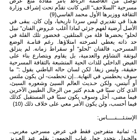
توصل من العاصمة الرباط بأمر مفاده منع عرض
مسرحية "السلاحف" التي كانت تقدَّم تحت إشراف وزارة
الثقافة ووزيرها الأول محمد الفاسي(9)
هـذا في تقديري ليس سردا تاريخيا، وإن كان. يبقى في
الأصل أرضية لفهم جزئي لماذا أغلب عـروض الفنان" نبيل
لحلو" يحضرها قلة من المتلقين. فحضور تلك القلة في
حد ذاته يعطي لصرخته امتلاؤها. رغم قتامـة الوضع
المسرحي، فالفنان "لحلو" أو سقراط زمانه. لم ينزلق
لبوتقة التشاؤم والعدمية، بل يقاوم ويتصارع بناء على
الفيض الداخلي للذات الحية المتشبعة بالثقافة المسرحية
حقيقة، وليس زيفا. لكن لسان حاله الباطني يقول :" ما
سوف يحطمني في النهاية...إن تحطمت- لن يكون ملتس
أو أنيتس، ولكن حـديث العالم السيئ وشعوره السيئ،
الذي كان سببًا في هـدم كثير من الرجال الطيبين الآخرين
فيما مضى، أجل وسوف يكون سببًا في المستقبل كذلك
فيما أحسب، ولن يكون الأمر معي على خلاف ذلك (10)
الإستـئــــنـــــاس:
1- ثمانية متفرجين فقط في عرض مسرحي مغربي..
والجـدل يتجدد حول غياب الجمهور: بقلم عبد العـزيز