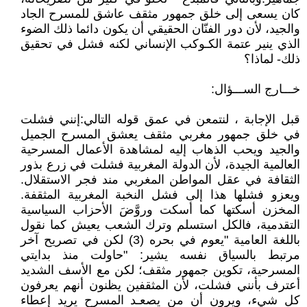
كان يسعى إلى خلق جمهور مثقف عاشق للمسرح الجاد
والجيد، لأن دور الفنّان الحقيقي أن يكون دائما ذلك الضوء
الذي ينير عتمة الكـوكب الإنساني لكنه فشل في تحقيق
ذلك- لماذا؟
خـــارج الســـؤال:
قبل الإجابة ، لنتمعن في عمق قوله التالي:إنني فشلت
في خلق جمهور مغربي مثقف يعشق المسرح الجميل
والجيد ويحب الذهاب إليه لمشاهدة الأعمال المسرحية
العالمية الجيدة، لأن الدولة المغربية فشلت في زرع بذور
الثقافة في عقل المواطن المغربي مند فجر الاستقلال.
ويعزو فشلها هذا إلى فشل النخبة المغربية المثقفة.
المخزن أسكتها كما أسكت وروَّضَ الأحزاب السياسية
التقدمية، فالكل استسلم وترك الشعب يعيش كما نقول
باللغة العامية "يعوم في بحره (3) لكن في تصريح آخر
مرتبط بالسياق نفسه يشير: "حاولت منذ بدايتي
المسرحية، تكوين جمهور مثقف؛ لكن مع الأسف الشديد
أعترف بأنني فشلت، لأن المثقفين يظنون أنهم يعرفون
كل شيء، ويرون أن من يصعـد المسرح يريد إعطاء