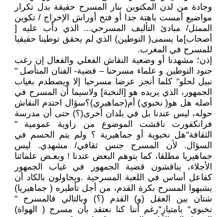
وجادة من لدن المكتوين بنار المسرح حقيقة بدل تكرار
مواضيع أمست باهتة جدا أو فتح أوراش الإخراج / تكوين
الممثل/ مبادئ التأليف المسرحي... الذي دأب عليه [
أصحاب]ما يسمى( التوطين) الذي لم يحقق توطينا حقيقيا
للمسرح في المغرب.
إذن؛ مشهدنا أو وضعية النقاش الفعلي والفعال إن رغب
جنود التوطين و علماء مسرحنا – قضية- الفنان المتأصل "
نبيل لحلو" كلما أنجز عرضا مسرحيا إلا ويصطدم بغياب
الجمهور، الذي يريده هو [النخبة] ولاسيما أن المسرح في
أصله هل هو( نخبوي) أم(جماهيري)؟سؤال احتدم النقاش
حوله، ليس عندنا بل في بلدان أخرى(؟) حتى أن مدرسة
فرانكفورت ناقشت الموضوع من زاوية عمومية "
الثقافة"هل نخبوية أو جماهيرية ؟ ولم يتم الحسم في
السؤال. لأن المسرح جنس ثقافي/ مشهدي. ليس
جماهيريا مطلقا، كما يتوهم البعض عندنا ! وبعـض علمائنا
الأجلاء، يناقشون قضية الجمهور في غياب الجمهور
كفاعل أساس في اللعبة المسرحية .ويحاولون بالكاد أن
يشبهوا المسرح بكرة القدم، من أجل تأطيره ( جماهيريا)
شتان بين العقل (و) القدم (؟) وبالتالي فالمسرح "
نخبوي" بامتياز"رغم أننا كنا نعتقد بأن مسرح ( الهواة)