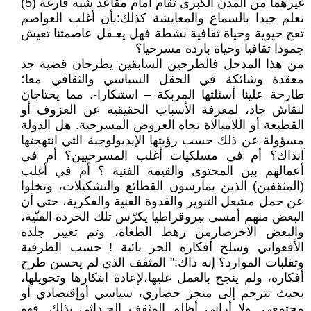
غيرهما من المدن الكبرى تُقام أمام مقاعد شبه فارغة (5)
نعلم جيدا بالسماع والمعايشة كذلك:بأن أغلب العواصم
تعج حيوية وحياة ثقافية نشطة فهل يعـقل عاصمتنا تعيش
جمودا ثقافيا وحياة باردة مسرحيا؟
من هذا المدخل فالطرحين السابقين يطرحان قضية جد
معقدة وشائكة في الحقل السياسي والثقافي معا؛
طارحة علينا أسئلتها المربكة – استنكارا-. مما يحتاجان
لنقاش جاد، لمعرفة الأسباب الحقيقية عن العزوف أو
القطيعة أو اللامبالاة تجاه العروض المسرحية. هل الدولة
مسؤولة عن ذلك حسب رؤيتها الإيديولوجية التي انتهجتها
آنذاك؟ أم في مسلكيات أغلب المسرحيين؟ أم في
أعمالهم بين المحتوى والقيمة الفنية ؟ أم في أغلب
(المثقفين) الذين يمارسون القطائع والتشكيلات، وتخلوا
عن حمل مشعل التنوير والقدوة الفنية والفكرية، حتى أن
البعض منهم أمسى بيروقراطيا يكرّس تلك الخردة الفنّية،
والبعض الآخرصارمن رهط الطغاة، وتم تغيير جلده
الأفعواني وسلخ أفكاره الحر بائية ! حسب الظرفية
وتقلبات الموارد؟ إنه ذاك:" المثقف الذي لم يحسن طرح
أفكاره، ولم ينجح بالعمل عليها،لإعادة ابتكارها وتحويلها،
بحيث تترجم إلى منجز حضاري، سياسي أوإقتصادي أو
مجتمعي. ولا أراني أظلم المثقف الحـداثي بذلك. فهو