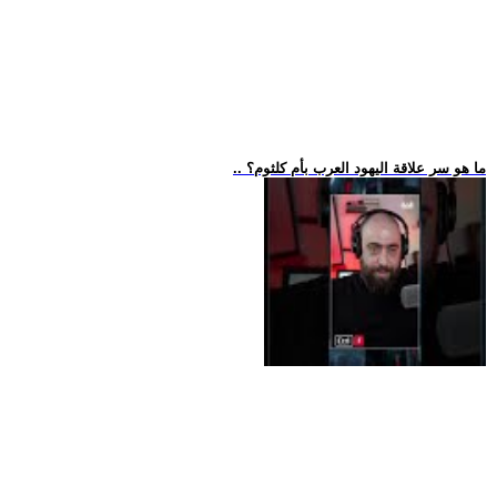
.. ما هو سر علاقة اليهود العرب بأم كلثوم؟