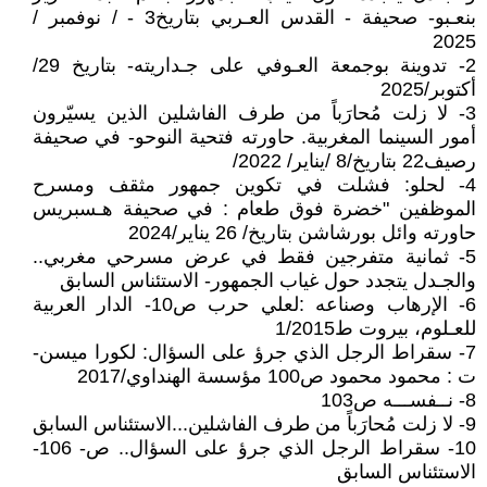
بنعـبو- صحيفة - القدس العـربي بتاريخ3 - / نوفمبر /
2025
2- تدوينة بوجمعة العـوفي على جـداريته- بتاريخ 29/
أكتوبر/2025
3- لا زلت مُحارَباً من طرف الفاشلين الذين يسيّرون
أمور السينما المغربية. حاورته فتحية النوحو- في صحيفة
رصيف22 بتاريخ/8 /يناير/ 2022/
4- لحلو: فشلت في تكوين جمهور مثقف ومسرح
الموظفين "خضرة فوق طعام : في صحيفة هـسبريس
حاورته وائل بورشاشن بتاريخ/ 26 يناير/2024
5- ثمانية متفرجين فقط في عرض مسرحي مغربي..
والجـدل يتجدد حول غياب الجمهور- الاستئناس السابق
6- الإرهاب وصناعه :لعلي حرب ص10- الدار العربية
للعـلوم، بيروت ط1/2015
7- سقراط الرجل الذي جرؤ على السؤال: لكورا ميسن-
ت : محمود محمود ص100 مؤسسة الهنداوي/2017
8- نــفســـه ص103
9- لا زلت مُحارَباً من طرف الفاشلين...الاستئناس السابق
10- سقراط الرجل الذي جرؤ على السؤال.. ص- 106-
الاستئناس السابق