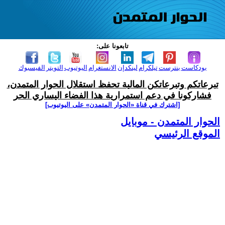
تابعونا على:
بودكاست
بنترست
تيلكرام
لينكدإن
الانستغرام
اليوتيوب
التويتر
الفيسبوك
تبرعاتكم وتبرعاتكن المالية تحفظ استقلال الحوار المتمدن،
فشاركونا في دعم استمرارية هذا الفضاء اليساري الحر
[اشترك في قناة ‫«الحوار المتمدن» على اليوتيوب]
الحوار المتمدن - موبايل
الموقع الرئيسي