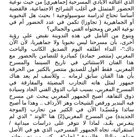
الذي اغتالته الأيادي المسرحية [جماهيري] من حيث نوعية
الحضور المتمثل في أغلب الشرائح الاجتماعية، فالقضية
أساسا تحتاج لدراسة سوسيولوجية ! بحيث هل النخبوية
أو الجماهيرية ( تجاوزا) تكمن في عدد الحضور أم في
نوعية العرض ومحتواه الفني والجمالي؟
وبنوع من التأمل في هذه التدوينة نقبض على رؤية
أخرى، بأن مسرحنا ليس نخبويا ولا جماهيريا، لأن الآن
ذاك:"- النداء أطلقه اليوم الصديق الكاتب والباحث
المغربي (منتصر حمادة) كمبادرة للتضامن بالحضور مع
هذا الفنان الاستثنائي في تاريخ السينما والمسرح
المغربي. فقط أقول للصديق منتصر بالكثير من الحرقة
بأن هذا الفنان سابق لزمانه .. وللأسف لم يعد هناك
جمهور لمثل هاته التجارب المضيئة والمفارقة في
المسرح المغربي، بسبب غياب الذوق الفني الجاد وسيادة
ذوق التفاهة. أصبح الجمهور المغربي يبحث عن مسرح
فيه البندير ورقص الشيخات وهز الأرداف .. وهذا ما أصبح
سائدا ومُسيّـدا الآن في الكثير من تجارب (الموجة
الجديدة) من المسرح المغربي(2) هنا "الوتد " الذي لم
ينغـرس بعْـد، لماذا لا نتوفر على دراسات ميدانية /
استقرائية، تجاه الجمهور المسرحي، الذي هو في الأصل
جماهير.وبالتالي فالمبدع " لحلو"في كثير من تصريحاته،