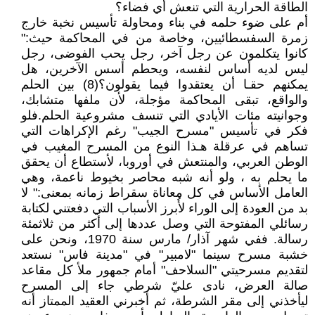
الطاقة الحرارية التي تنعش أي فضاء؟
أم على ضوء حلمه في بناء ومحاولة تأسيس نخبة خارج
زمرة السفسطائيين، وخاصة من في المحاكمة حيث:"
كانوا يتكلمون عن رجل آخر، رجل يحب الفوضى، رجل
ليس لديه أساس لنفسه، ويحطم أسس الآخرين، هل
يمكنهم حقـا أن يعتقدوا فيما يقولون؟(8) بين الحلم
والواقع، تبقى المحاكمة مؤجلة، لأن ملفها متشابك،
وجوانيته مئات الأيادي التي تنسف مشروعية الحلم.فلو
فكر في تأسيس "مسرح الجيب" رغم الإكراهات التي
تساهم في عرقلة هـذا النوع من المسرح المغيب في
الوطن العربي، والمنتعش في أوروبا، لأستطاع أن يحقق
ما يحلم به ، ولو أنه شبه محاصر بخيوط ناعمة، وهي
العامل الأساس في كل معاناة سقراط زمانه بمعنى:" لا
بد من العودة إلى الوراء لأُبرز الأسباب التي دفعتني لكتابة
رسائلي المفتوحة التي وصل عددها إلى أكثر من ثلاثمئة
رسالة. ففي شهر آذار/ مارس سنة 1970، ونحن على
خشبة مسرح سينما "لامبير" في "مدينة فاس" نستعد
لتقديم مسرحيتي "السلاحف" أمام جمهور ملأ كل مقاعد
صالة العرض، نادى عليّ شرطي جاء إلى المسرح
ليأخذني إلى مقر الشرطة، ثم أخبرني العقيد الممتاز أنه