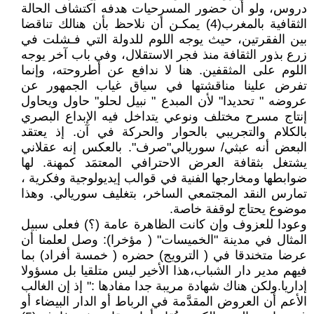
دروس، ولو أن حضور المسرحيات هدفه اكتشاف الحالة
الثقافية بالمغرب(4) يمكـن أن نلاحظ بأن هنالك تناقضا
بين الفقرتين، حيث يوجه اللوم للدولة التي فـشلت في
زرع بذور الثقافة منذ فجر الاستقلال، وفي باب آخر يوجه
اللوم على المثقفين. هنا لا ندافع عن أطروحته، وإنما
تفرض علينا مناقشتها في سياق غياب الجمهور عن
عروضه " تحديدا" لأن المبدع " نبيل لحلو" حاول ويحاول
إنتاج مسرح مختلف ونوعي يتداخل فيه الإبداع البصري
بالكلام والتجريبي بالحوار والحركة في آن. إذ يعتقد
البعض أنه عبثي/ سوريالي"صرف". بالعكس إنه عقلاني
يشتغل بثقافة العرض الاحترافي المعتمَد كمهنة. لها
ضوابطها ومخارجها الفنية في قوالب إيديولوجية وفكرية ،
تمارس النقد المجتمعي الساخر، بتغليف سوريالي. وهذا
موضوع يحتاج لوقفة خاصة.
وعودا للعزوف وإن كانت الظاهرة عامة (؟) فعلى سبيل
المثال في مدينة "الخميسات" ( مؤخرا): وصل لعلمنا أن
عرضا متخندقا في ( الترويج) حضره ( خمسة أفراد) بما
فيهم مدير دار الشباب،هذا الأخير ليس متلقيا بل مسؤولا
إداريا.ولكن هناك شهادة مريبة جدا مفادها :" إذ إن الغالب
الأعم أن العروض المقدَّمة في الرباط أو الدار البيضاء أو