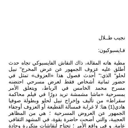
نجيب طــلال
فـايسبوكيون:
مطية هاته المقالة، ذاك النقاش الفايسبوكي تجاه حدث
أطلق عليه عزوف الجمهور عن عرض المخرج" نبيل
لحلو" الذي:" أحدث فصول هذا «العزوف» تمثل في
حضور ثمانية أشخاص فقط لعرض مسرحي احتضنه
مسرح محمد الخامس في الرباط، ويتعلق الأمر
بمسرحية «ماشا مشمشة تريد دورًا في فيلم محاكمة
سقراط» من تأليف وإخراج نبيل لحلو وبطولة صوفيا
هادي(1) هنا: لا غرابة فمسألة القطيعة أو العزوف أوجفاء
الجمهور عن العروض المسرحية ؛ هي من المظاهر
العجيبة، والتي أضحت حاضرة بقوة، في المشهد الثقافي
عامة. و في واقع الأمر ؛ تحتاج لنقاشات متكررة وحادة