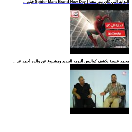
.. فيلم Spider-Man: Brand New Day | البداية اللي كان بيتر محتا
.. محمد عدوية يكشف كواليس ألبومه الجديد ومشروع عن والده أحمد عد