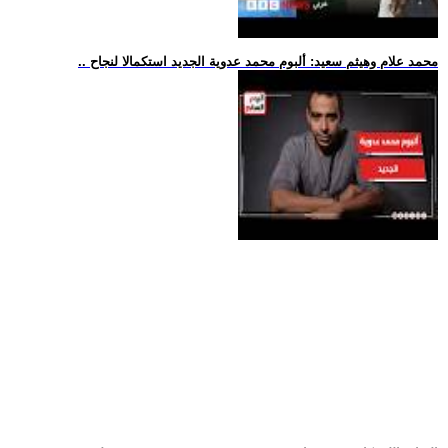
.. محمد علام وهيثم سعيد: ألبوم محمد عدوية الجديد استكمالا لنجاح