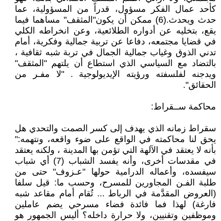
كأحد عمال الفكر مسؤول، قدراً من المسؤولية، عما
حدث ويحدث.(6) ممكن أن يكون"المثقف" مساهما فيما
يقع، بتخليه عن أدواره الطلائعية، وعن انخراطه الكلي
في قضايا مجتمعه، دفاعا عن تربية جمالية وفكرية، أمام
تدني الذوق وغياب جمالية الجمال في تربة شبه ثقافية ،
بالتضاد مع السياسي الذي استطاع أن يلتهم "المثقف"
ويدجنه لفلسفته ورؤيته الإيديولوجية . "لا مفـر من
الحقائق".
محاكمة ســقراط:
سقراط زمانه الذي يهدف إلى كسر الصمت والتحدي هل
يحق لنا محاكمته في الواقع على ضوء واقعه، ونتهمه:"
بأنه لا يعتقد في الآلهة التي تؤمن بها المدينة ، ولكنه يعتقد
في مقدسات أخرى، وأنه يفسد الشباب (7) أي شباب
سيفسده، وأعماله الدرامية حولها "عـزوف" حتى من
طلبة الفـن المجاورين للمسرح، وحسب ما: قيل سلفا
(العروض المقدَّمة في الرباط ... تُقام أمام مقاعد شبه
فارغة) لهذا فما فائدة فضاء مسرحي يضم عاملين
وموظفين وتقنيين، ولا حرارة داخله؟ أليس الجمهور هو