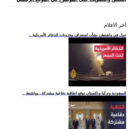
اخر الافلام
.. جدل في واشنطن بشأن استنزاف مخزونات الذخائر الأمريكية
.. السعودية وتركيا وباكستان توقع اتفاقية دفاعية مشتركة.. وواشنط