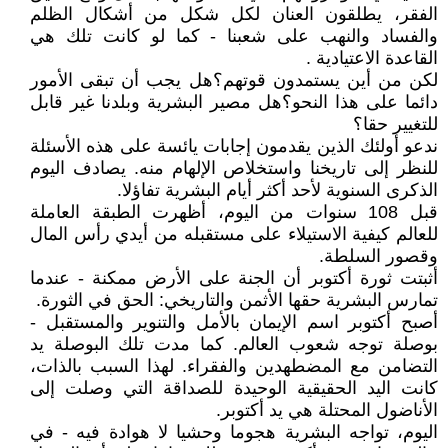
الفقر، يطلقون العنان لكل شكل من أشكال الظلم
والفساد والنهب على شعبنا - كما لو كانت تلك هي
القاعدة الاعتيادية .
لكن من أين يستمدون قوتهم؟ هل يجب أن تبقى الأمور
دائما على هذا النحو؟ هل مصير البشرية وبلدنا غير قابل
للتغيير حقا؟
ندعو أولئك الذين يقدمون إجابات يائسة على هذه الأسئلة
للنظر إلى تاريخنا واستخلاص الإلهام منه. يصادف اليوم
الذكرى السنوية لأحد أكثر أيام البشرية تفاؤلا.
قبل 108 سنوات من اليوم، أظهرت الطبقة العاملة
للعالم كيفية الاستيلاء على مستقبله من أيدي رأس المال
وقصور السلطة.
أثبتت ثورة أكتوبر أن الجنة على الأرض ممكنة - عندما
تمارس البشرية حقها الأثمن والتاريخي: الحق في الثورة.
أصبح أكتوبر اسم الإيمان بالأمل والتنوير والمستقبل -
بوصلة توجه شعوب العالم. كما مدت تلك البوصلة يد
التضامن مع المضطهدين والفقراء. لهذا السبب بالذات،
كانت اليد الحقيقية الوحيدة للصداقة التي وصلت إلى
الأناضول المحتلة هي يد أكتوبر.
اليوم، تواجه البشرية هجوما وحشيا لا هوادة فيه - في