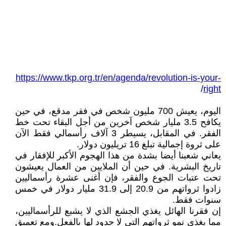
https://www.tkp.org.tr/en/agenda/revolution-is-your-
/
right
اليوم، يعيش 700 مليون شخص في فقر مدقع، في حين
يكافح 3.5 مليار شخص آخرين من أجل البقاء تحت خط
الفقر. في المقابل، يسيطر 3 آلاف رأسمالي فقط الآن
على ثروة إجمالية تبلغ 16 تريليون دولار.
يعاني شعبنا أيضا بشدة من هذا الهجوم الأكبر للإفقار في
تاريخ البشرية. في حين أن الملايين من العمال يعيشون
تحت عتبات الجوع والفقر، فإن أغنى عشرة رأسماليين
زادوا ثرواتهم من 20.9 إلى 31.9 مليار دولار في خمس
سنوات فقط.
إن فقرنا الهائل يغذي الجشع الذي لا يشبع للرأسماليين،
مما يغذي نمو ثرواتهم التي لا حدود لها بالفعل. ومع تعميق