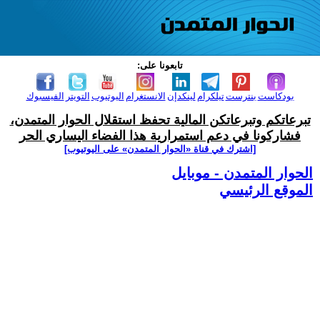
تابعونا على:
بودكاست
بنترست
تيلكرام
لينكدإن
الانستغرام
اليوتيوب
التويتر
الفيسبوك
تبرعاتكم وتبرعاتكن المالية تحفظ استقلال الحوار المتمدن،
فشاركونا في دعم استمرارية هذا الفضاء اليساري الحر
[اشترك في قناة ‫«الحوار المتمدن» على اليوتيوب]
الحوار المتمدن - موبايل
الموقع الرئيسي