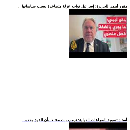
.. مقرر أممي للجزيرة: إسرائيل تواجه عزلة متصاعدة بسبب سياساتها
.. أستاذ تسوية الصراعات الدولية: ترمب بات مقتنعا بأن القوة وحده