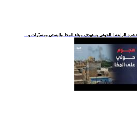
.. نشرة الرابعة | الحوثي يستهدف ميناء المخا بباليستي ومسيّرات و