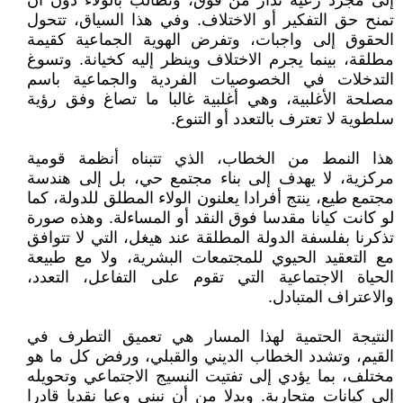
إلى مجرد رعية تُدار من فوق، وتطالب بالولاء دون أن
تمنح حق التفكير أو الاختلاف. وفي هذا السياق، تتحول
الحقوق إلى واجبات، وتفرض الهوية الجماعية كقيمة
مطلقة، بينما يجرم الاختلاف وينظر إليه كخيانة. وتسوغ
التدخلات في الخصوصيات الفردية والجماعية باسم
مصلحة الأغلبية، وهي أغلبية غالبا ما تصاغ وفق رؤية
سلطوية لا تعترف بالتعدد أو التنوع.
هذا النمط من الخطاب، الذي تتبناه أنظمة قومية
مركزية، لا يهدف إلى بناء مجتمع حي، بل إلى هندسة
مجتمع طيع، ينتج أفرادا يعلنون الولاء المطلق للدولة، كما
لو كانت كيانا مقدسا فوق النقد أو المساءلة. وهذه صورة
تذكرنا بفلسفة الدولة المطلقة عند هيغل، التي لا تتوافق
مع التعقيد الحيوي للمجتمعات البشرية، ولا مع طبيعة
الحياة الاجتماعية التي تقوم على التفاعل، التعدد،
والاعتراف المتبادل.
النتيجة الحتمية لهذا المسار هي تعميق التطرف في
القيم، وتشدد الخطاب الديني والقبلي، ورفض كل ما هو
مختلف، بما يؤدي إلى تفتيت النسيج الاجتماعي وتحويله
إلى كيانات متحاربة. وبدلا من أن نبني وعيا نقديا قادرا