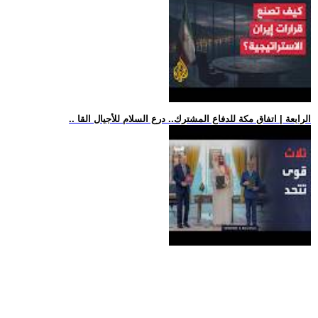
.. الرابعة | اتفاق مكة للدفاع المشترك.. درع السلام للأجيال القا