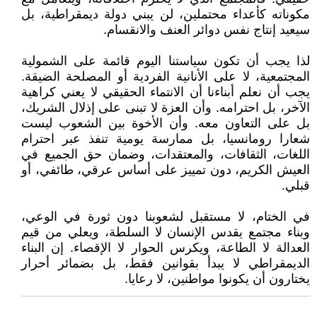
مكوناته كأعداء محتملين، لن يبني دولة ديمقراطية، بل
سيعيد إنتاج نفس دوائر العنف والانقسام.
لذا يجب أن تكون سياستنا اليوم قائمة على الشمولية
المجتمعية، لا على الأنانية الفردية أو المصلحة الضيقة.
يجب أن نعلم أبناءنا أن الانتماء الحقيقي لا يعني كراهية
الآخر، بل احترامه. وأن العزة لا تبنى على إذلال الشريك،
بل على التعاون معه. وأن الأخوة بين الشعوب ليست
شعارا رومانسيا، بل ممارسة يومية تنفذ عبر احترام
اللغات، الثقافات، والمعتقدات، وضمان حق الجميع في
العيش الكريم، دون تمييز على أساس عرقي، طائفي، أو
قبلي.
في الختام، لا مستقبل لشعوبنا دون ثورة في الوعي،
وبناء مجتمع يقدس الإنسان لا السلطة، ويعلي من قيم
العدالة لا الطاعة، ويكرس الحوار لا الإقصاء. إن البناء
الديمقراطي لا يبدأ بقوانين فقط، بل بضمائر أحرار
يختارون أن يكونوا مواطنين، لا رعايا.