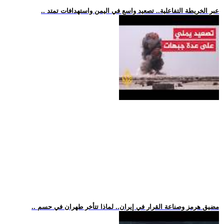
.. عبر الخريطة التفاعلية.. تصعيد واسع في اليمن واستهدافات تمتد
.. مضيق هرمز وصناعة القرار في إيران.. لماذا تتأخر طهران في حسم