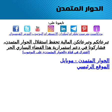
تابعونا على:
بودكاست
بنترست
تيلكرام
لينكدإن
الانستغرام
اليوتيوب
التويتر
الفيسبوك
تبرعاتكم وتبرعاتكن المالية تحفظ استقلال الحوار المتمدن،
فشاركونا في دعم استمرارية هذا الفضاء اليساري الحر
[اشترك في قناة ‫«الحوار المتمدن» على اليوتيوب]
الحوار المتمدن - موبايل
الموقع الرئيسي