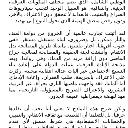
الوطني الشامل، الذي يضم مختلف المكونات العرقية،
الدينية، والثقافية، هو السبيل الوحيد لتجنب سيناريوهات
الصراع والتفتيت. فالعدالة لا تتحقق دون الاعتراف بالآخر،
ودون رفض منطق الهيمنة الذي يحول التنوع إلى تهديد.
لقد أثبتت تجارب عالمية أن الخروج من دوامة العنف
والثأر ممكن، بل وضروري، لبناء مستقبل مستقر. ففي
جنوب أفريقيا، اختار نيلسون مانديلا طريق المصالحة بدل
الانتقام، وأُنشئت لجنة الحقيقة والمصالحة لمعالجة جراح
الماضي دون إراقة مزيد من الدماء. وفي رواندا، وبعد
مذبحة الإبادة العرقية، عملت الدولة على إعادة بناء
النسيج الاجتماعي عبر آليات عدالة انتقالية محلية، ركزت
على الاعتراف بالجريمة، طلب الغفران، وإعادة الإدماج.
أما ألمانيا، فقد واجهت ماضيها النازي بجرأة، عبر التربية،
التشريع، والاعتراف الصريح بالمسؤولية التاريخية، مما
مهد لنهضة ديمقراطية عميقة الجذور.
ولكن طرح هذه النماذج لا يعني أننا يجب أن نقلدها
حرفيا، بل للتعلمنا أن القطيعة مع ثقافة الانتقام، والتمييز،
والخطابات الاستبعادية هي شرط مسبق لأي تقدم
حقيقي. فالمجتمع الذي لا يحترم اختلافاته، ويتعامل مع