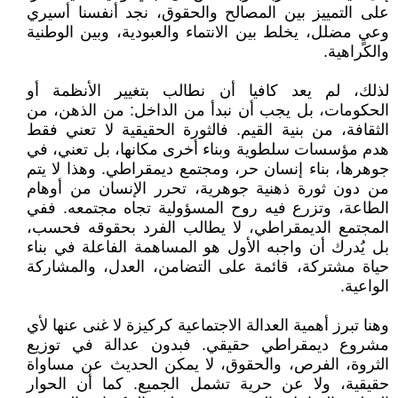
على التمييز بين المصالح والحقوق، نجد أنفسنا أسيري
وعيٍ مضلل، يخلط بين الانتماء والعبودية، وبين الوطنية
والكراهية.
لذلك، لم يعد كافيا أن نطالب بتغيير الأنظمة أو
الحكومات، بل يجب أن نبدأ من الداخل: من الذهن، من
الثقافة، من بنية القيم. فالثورة الحقيقية لا تعني فقط
هدم مؤسسات سلطوية وبناء أخرى مكانها، بل تعني، في
جوهرها، بناء إنسان حر، ومجتمع ديمقراطي. وهذا لا يتم
من دون ثورة ذهنية جوهرية، تحرر الإنسان من أوهام
الطاعة، وتزرع فيه روح المسؤولية تجاه مجتمعه. ففي
المجتمع الديمقراطي، لا يطالب الفرد بحقوقه فحسب،
بل يُدرك أن واجبه الأول هو المساهمة الفاعلة في بناء
حياة مشتركة، قائمة على التضامن، العدل، والمشاركة
الواعية.
وهنا تبرز أهمية العدالة الاجتماعية كركيزة لا غنى عنها لأي
مشروع ديمقراطي حقيقي. فبدون عدالة في توزيع
الثروة، الفرص، والحقوق، لا يمكن الحديث عن مساواة
حقيقية، ولا عن حرية تشمل الجميع. كما أن الحوار