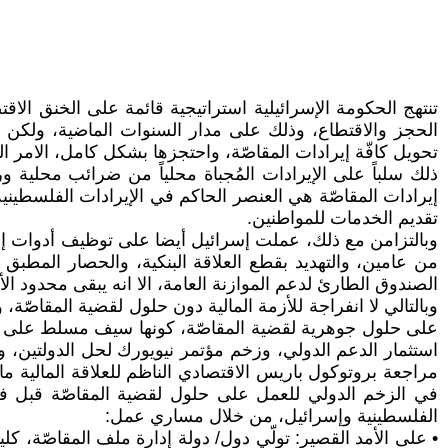
تنتهج الحكومة الإسرائيلية استراتيجية قائمة على الخنق ال
ذلك سلباً على الإيرادات المُجباة محلياً من ضرائب محلية
إيرادات المقاصّة هي العنصر الحاكم في الإيرادات الفلسطينية.
تقديم الخدمات للمواطنين.
وبالتزامن مع ذلك، عملت إسرائيل أيضا على توظيف أدوات إضاف
من عامين، والتهديد بقطع العلاقة البنكية، والحصار المطبق
الصندوق الطارئ لدعم الموازنة العامة، الا انه يبقى محدود الأ
وبالتالي لا انفراجة للأزمة المالية دون حلول لقضية المقاصّة،
على حلول جوهرية لقضية المقاصّة، كونها سيف مسلط على رقا
استثمار الدعم الدولي، وزخم مؤتمر نيويورك لحل الدولتين، و
مراجعة بروتوكول باريس الاقتصادي الناظم للعلاقة المالية ما
في الزخم الدولي للعمل على حلول لقضية المقاصّة قبل فتو
الفلسطينية وإسرائيل، من خلال مساري عمل:
• على الأمد القصير: تولّي دول/ دولة إدارة ملف المقاصّة، كل