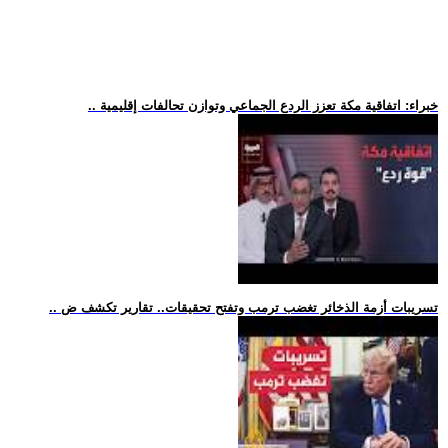
.. خبراء: اتفاقية مكة تعزز الردع الجماعي وتوازن تحالفات إقليمية
.. تسريبات أزمة الذخائر تغضب ترمب وتفتح تحقيقات.. تقارير تكشف ض