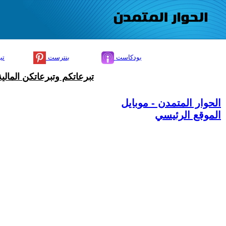
بودكاست
بنترست
تي
تبرعاتكم وتبرعاتكن المال
الحوار المتمدن - موبايل
الموقع الرئيسي