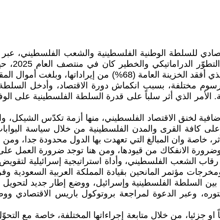
اقتصادي للسلطة الوطنية الفلسطينية والشعب الفلسطيني، عبر 
الحجز والا
 ورسوم مختلفة، بسبب انكماش دورة الاقتصاد، وأدخل السلطة 
 الأمر الذي أثر سلباً على قدرة السلطة الفلسطينية على الوفا
ية لخنق الاقتصاد الفلسطيني، منها أزمة تكدّس الشيكل، واغل
 على كافة القرى والمدن الفلسطينية من خلال سياسة البوابا
ثر، خاصة وان المبالغ التي تعهدت بها الدول محدودة جدا، ومن ع
 وضرورة الانفكاك من قيودها، ومن هنا توجد ضرورة العمل على كا
ب الشعب الفلسطيني، وأداة استراتيجية إسرائيلية لتقويض ال
مخرجات مؤتمر المانحين بقيادة المملكة العربية السعودية وفر
 بين السلطة الفلسطينية وإسرائيل، ووضع إطار جديد لتحويل أمو
ره، وعبر الدعوة لمراجعة بروتوكول باريس الاقتصادي ووضع 
ياً او جزئيا، من خلال متابعة إجراءاتها المختلفة، خاصة مع ا