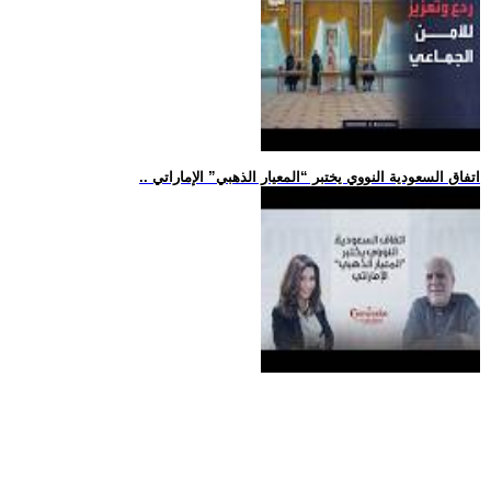
.. اتفاق السعودية النووي يختبر “المعيار الذهبي” الإماراتي