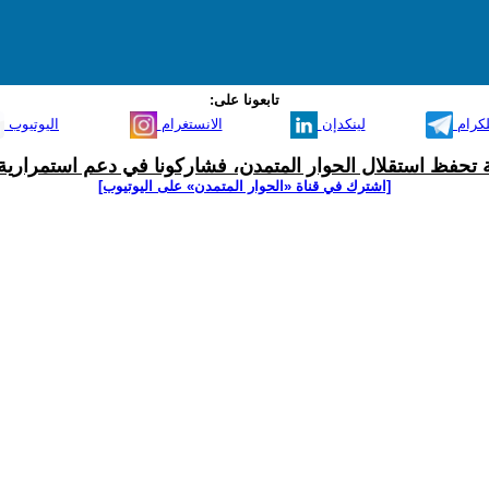
تابعونا على:
لكرام
لينكدإن
الانستغرام
اليوتيوب
ية تحفظ استقلال الحوار المتمدن، فشاركونا في دعم استمرارية 
[اشترك في قناة ‫«الحوار المتمدن» على اليوتيوب]