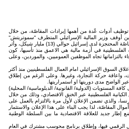
توظيف أدوات عّدة من أهمها إيرادات المقاصّة، من خلال
قتطاع، وذلك على مدار السنوات الماضية، ولكن التطوّر الدراماتيكي والخطير كان في منتصف العام 2025، حين أوقف وزير المالية الإسرائيلي المتطرف "سموتريتش"
تحويل كافّة إيرادات المقاصّة، واحتجزها بشكل كامل، الامر الذي أفقد الخزينة العامة (68%) من إيراداتها، وبلغت أموال المقاصّة المحتجزة لدى إسرائيل حوالي (13) مليار شيكل، وأثر
الفلسطينية في أزمة مالية هي الاعمق منذ تأسيها، كون
ء بالتزاماتها تجاه الموظفين العموميين، والموردين، وعلى
اق السوق الإسرائيلي امام العمال الفلسطينيين منذ أكثر
ت، واعاقة حركة التجارة، وغيرها. وعلى الرغم من إطلاق
ير الواضح مدى دوريتها او استمراريتها.
فة المستويات (الدولية/ القانونية/ الدبلوماسية/ المحلية)
كيانية الفلسطينية عبر الخنق الاقتصادي، وذلك من خلال
نسا، والذي تضمن الإعلان لأول مرة بالالتزام بالعمل على
ال المقاصّة، لذا يجب البناء على هذا الإعلان والاستثمار
إطار جديد للعلاقة الاقتصادية ما بين السلطة الوطنية
لتحوّل الرقمي فيها، وإطلاق برنامج محوسب مشترك في العام