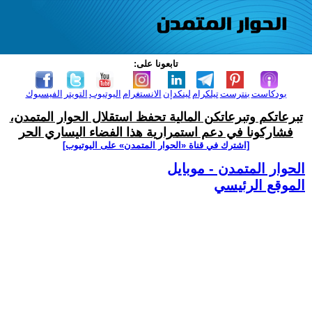
تابعونا على:
بودكاست
بنترست
تيلكرام
لينكدإن
الانستغرام
اليوتيوب
التويتر
الفيسبوك
تبرعاتكم وتبرعاتكن المالية تحفظ استقلال الحوار المتمدن،
فشاركونا في دعم استمرارية هذا الفضاء اليساري الحر
[اشترك في قناة ‫«الحوار المتمدن» على اليوتيوب]
الحوار المتمدن - موبايل
الموقع الرئيسي