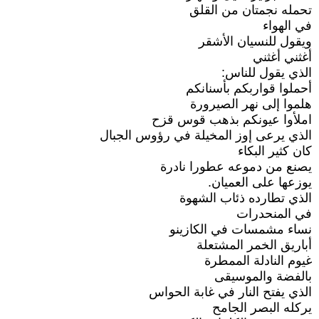
تحمله نجمتان من القلق
في الهواء
ويقول للنسيان الأشقر
أغثني أغثني
الذي يقول للناس:
أحملوا قواربكم بأسنانكم
هلموا إلى نهر الصيرورة
املأوا عيونكم بذهب قوس قزح
الذي يرعى إوز المخيلة في رؤوس الجبال
كان كثير البكاء
يصنع من دموعه عطورا نادرة
يوزعها على العميان.
الذي تطارده ذئاب الشهوة
في المنحدرات
نساء مشمسات في الكازينو
أباريق الخمر المشتعلة
غيوم النادلة الممطرة
بالفضة والموسيقى
الذي يفتح النار في غابة الحواس
يركله البصر الجامح