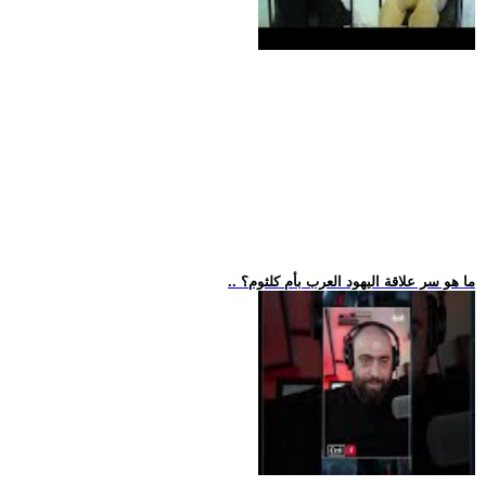
.. ما هو سر علاقة اليهود العرب بأم كلثوم؟