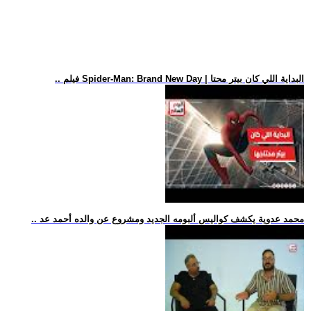
.. فيلم Spider-Man: Brand New Day | البداية اللي كان بيتر محتا
.. محمد عدوية يكشف كواليس ألبومه الجديد ومشروع عن والده أحمد عد