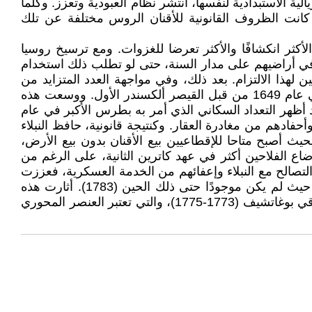
الاستبدادية لنفسها، انتشر نظام العبودية وتعزز. وكلما
كانت الظروف القانونية للأقنان الروس مختلفة عن تلك
كثر انكشافًا والأكثر تعرضا للغزوات. ومع ترسيخ روسيا
، لملاك الأراضي بإجبار الفلاحين على البقاء في أراضيهم على مدار السنة، حتى لو تطلب ذلك استخدام
ذا الالتزام. بعد ذلك، وفي مواجهة العدد المتزايد من
حالات فرار الفلاحين من الأراضي ومزارع النبلاء نظرا لسوء المعاملة والتعذيب والتجويع، تم تنظيم وتدوين نظام القنانة في عام 1649 من قبل القيصر ألكسندر الأول. ووسعت هذه
د أظهر التعداد السكاني الذي أمر به بطرس الأكبر في عام
م وأحفادهم من مغادرة العقار. وكنتيجة قانونية، حافظ النبلاء
يث أصبح متاحا للإقطاعيين بيع الأقنان بدون بيع الأرض،
ع الفلاحين أكثر في عهد كاترين الثانية، على الرغم من
التصالح مع النبلاء وإعفائهم من الخدمة العسكرية، فعززت
نفوذهم في الريف بمنحهم حق ترحيل الأقنان إلى سيبيريا (1765). ثم فرضت نظام القنانة في أوكرانيا التي احتلتها حديثًا، حيث لم يكن موجودًا حتى ذلك الحين (1783). أثارت هذه
السياسة، التي تفاقمت فيها القنانة، ثورات فلاحية عديدة، وانضم الفلاحون أيضًا إلى الثورة الكبرى التي قادها المتمرد القوزاقي بوغاتشيف (1773-1775)، والتي تعتبر العنصر المحوري