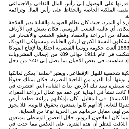
ى قدرتها على الوصول إلى رأس المال الثقافي والاجتماعي
ا بقيمة الملكية الخاصة والحفاظ على رأس المال وتراكمه
ة.
ها إمكانية الثورة أو التمرد، حيث كان نظام العبودية والقنانة يدير الفلاحة
نوا يعيشون في المدن، أما بقية السكان، أي غالبية الشعب الروسي، فكان يعيش في الأرياف
 العمالة من الزراعة والحصاد وقطع الخشب والأشجار في
 يشكلون النسبة الكبرى لزبائن الحانات ومستهلكي الفودكا،
والتي لا يسمح بتقطيرها سوى للدولة ثم للنبلاء. كان المشروب في البداية باهظ الثمن حيث تحتكر الدولة صناعته، وفي عام 1863 ألغت حكومة روسيا القيصرية احتكارها لإنتاج الفودكا
واكتفت بفرض الضرائب على منتجيها فانخفض ثمنها وأصبحت مشروبًا شعبيًا متاحًا حتى للفقراء من المواطنين، حتى أنها شكلت في عام 1911 حوالي 89٪ من إجمالي المشروبات
الكحولية التي تستهلك في روسيا. أصبحت الضرائب على الفودكا مصدرًا أساسيًا للتمويل الحكومي في روسيا القيصرية، إذ ساهمت في بعض الأحيان بما يصل إلى 40٪ من دخل
ملكية شخصية للنبيل الإقطاعي، ويعتبر "سلعة" يمكن لمالكها
وعها. أما القن، من الناحية النظرية، فكان يمتلك حقوقًا
 تحت سيطرة سيد تلك الأرض. بدأت القنانة، التي انتشرت في
نت منذ عام 322 بموجب مرسوم قسطنطين. وغالبًا ما كانت تنشأ في البداية عن عقد مع عمال الزراعة الفقراء.
 أو للكنيسة). في المقابل، كان بإمكانهم زراعة قطعة أرض
لغاية، إلا أنهم كانوا يتمتعون بحقوق قانونية: فلا يجوز
ضمن لهم، مقابل حرمانهم من الحرية نوعا من الحماية.
ينما كان الفلاحون الروس خلال العصور الوسطى يتمتعون
من اللافت للنظر أن هذه الفترة، على العكس مما حدث في