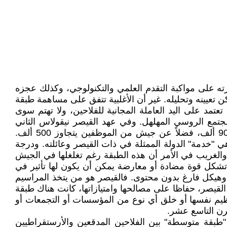
ته على مواكبة التقدم العلمي والتكنولوجي، وكذلك عجزه
عيينه وتحليله. غير أن الأغلبية تتفق على مساهمة طبقة
مد على اليد العاملة المجانية للفلاحين، ولا تهتم سوى
لمجتمع الروسي المهلهل. وفي عهد القيصر نيقولاس الثاني
(1881 – 1894) شكل سلطة أوتوقراطية مطلقة، واعتمد في حكمه على طبقة كبيرة من النبلاء الروس تجاوز عددهم 900 ألف، فضلاً عن جيش من الموظفين يتجاوز 500 ألف.
 "خدمة" الدولة الممثلة في ذات القيصر وعائلته. ودرجة
. والغريب في الأمر أن هذه الطبقة رغم تغلغلها في الجيش
ا تشكل قوة مضادة أو معارضة يمكن أن يكون لها تأثير في
 وهيكل فارغ بدون محتوى. فالقيصر هو من يتخذ المراسيم
القيصر، حفاظا على مصالحها وامتيازاتها، كانت هناك طبقة
نظيم نفسها أو خلق أي نوع من المؤسسات أو التجمعات أو
رن التاسع عشر.
طبقة متوسطة" بين الفلاحين المدقعين والأرستقراطيين