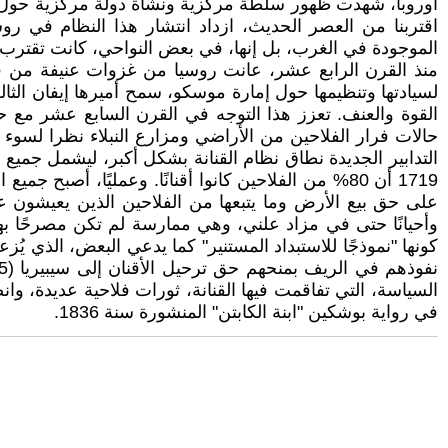
أوروبا، شهدت ظهور سلطة مركزية ونشأة دولة مركزية حول إمار
اقتربنا من العصر الحديث، ازداد انتشار هذا النظام في ر
الموجودة في الغرب، بل إنها، في بعض النواحي، كانت تقترب إ
منذ القرن الرابع عشر، عانت روسيا من غزوات عنيفة من قبل 
القوة والعنف. تعزز هذا التوجه في القرن السابع عشر مع ح
التدابير الجديدة نطاق نظام القنانة بشكل أكبر، ليشمل جميع 
1719 أن 80% من الفلاحين كانوا أقنانًا. وعمليًا، أص
على حق بيع الأرض وما يتبعها من الفلاحين الذين يعيشون عل
وأحيانًا حتى في مزاد علني، وهي ممارسة لم تكن مصرحًا به
كونها "نموذجًا للاستبداد المستنير" كما يدعي البعض، الذي 
في رواية بوشكين "ابنة الكابتن" المنشورة سنة 1836.