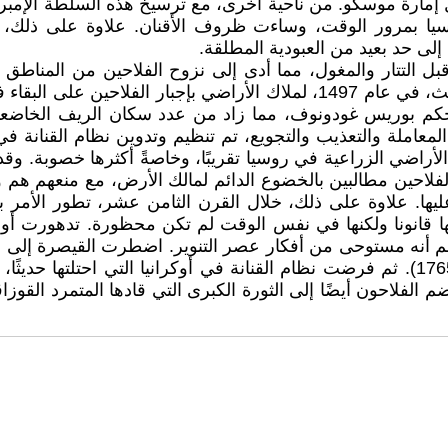
ة موسكو. من ناحية أخرى، مع ترسيخ هذه السلطة الإمبريالية 
وسيا بمرور الوقت، وساءت ظروف الأقنان. علاوة على ذلك، 
لى حد بعيد من العبودية المطلقة.
التتار والمغول، مما أدى إلى نزوح الفلاحين من المناطق الأ
لسيادتها وتنظيمها حول إمارة موسكو، سمح أميرها إيفان الثالث، في عام 1497
كم بوريس غودونوف، مما زاد من عدد سكان الريف الخاضعين له
الأراضي الزراعية في روسيا تقريبًا، وخاصةً أكثرها خصوبة. وق
بح جميع الفلاحين مطالبين بالخضوع الدائم لمالك الأرض، مع منعهم ه
يها. علاوة على ذلك، خلال القرن الثامن عشر، تطور الأمر بح
ا قانونا ولكنها في نفس الوقت لم تكن محظورة. تدهورت أوضا
يُزعم أنه مستوحى من أفكار عصر التنوير. اضطرت القيصرة إلى 