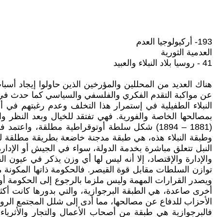
193- أركيولوجيا العدم
العدمية الثورية
41 - روسيا بلاد النبلاء والعبيد
هناك العديد من المحللين والمؤرخين الذين حاولوا إيجاد أ
عن مواكبة التقدم الفكري والفلسفي والسياسي كما حدث في أل
النبلاء الطفيلية في إستمرار هذا التخلف وعدم رغبتهم في أ
بمصالحها الخاصة والفورية. فهي تفتقد للخيال وبعد النظر وا
وطبقة النبلاء هذه، هي طبقة مدجنة خاضعة بطريقة مطلقة لس
النبل تتعلق مباشرة بخدمة الدولة، سواء في الجيش أو الإدار
والإدارة والإقتصاد، إلا أنه ليس لها أي وزن يذكر في عيون
توازن السلطات مقابل قوة القيصر. فالحكومة ذاتها المكونة 
ويصدر القرارات المهمة وليس ملزما بالرجوع إلى الحكومة أو 
أخرى صاعدة، هي الطبقة البرجوازية، والتي بدورها كانت أكث
الأحزاب للدفاع عن مصالحها، مما أدى إلى شلل المجتمع ال
فالبرجوازية هي طبقة من أصحاب الأعمال والتجار والأثريا