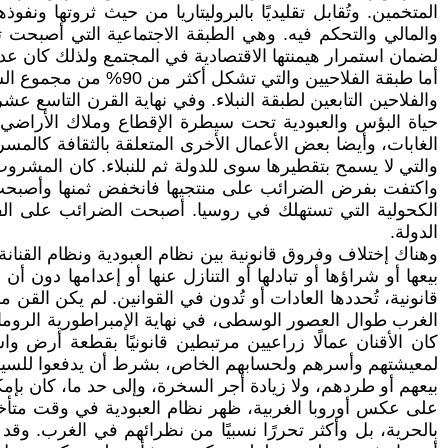
المتخمين. وتُقابل تقليديًا بالبروليتاريا من حيث ثروتها و
والمالي والتحكم فيه. وهي الطبقة الاجتماعية التي أصبحت تم
لضمان استمرار هيمنتها الاقتصادية في المجتمع ولذلك كان عدوه
أما طبقة الفلاحيين وال
حياة البؤس والعبودية تحت سيطرة الإقطاع وملاك الأراضي 
الغابات، وأيضا بعض الأعمال الأخرى المتعلقة بالثقافة كالمس
الدولة.
وهناك إختلاف وفروق قانونية بين نظام العبودية ونظام القنانة
بيعها أو شراؤها أو تبادلها أو التنازل عنها أو إعدامها دون
قانونية، تُحددها العادات أو تُدون في القوانين. لم يكن القن
كان الأقنان عمالًا زراعيين مرتبطين قانونيًا بقطعة أرض وا
لمعيشتهم وأسرهم ولحسابهم الخاص، بشرط أن يدفعوا للسيد رسوم
بيعهم أو طردهم، ولا زيادة أجر السخرة، وإلى حد ما، كان بإم
على عكس أوروبا الغربية، ظهر نظام العبودية في وقت متأخ
بالحرية، بل وأكثر تحررًا نسبيًا من نظرائهم في الغرب. و