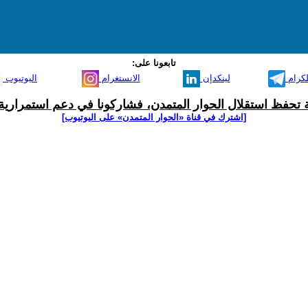
تابعونا على:
لكرام
لينكدإن
الانستغرام
اليوتيوب
ية تحفظ استقلال الحوار المتمدن، فشاركونا في دعم استمرارية 
[اشترك في قناة ‫«الحوار المتمدن» على اليوتيوب]