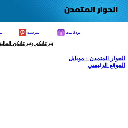
بودكاست
بنترست
تي
تبرعاتكم وتبرعاتكن المال
الحوار المتمدن - موبايل
الموقع الرئيسي