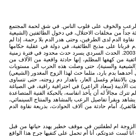
م الرعب والخوف على قلوب الناس. في شق لحمة المجتمع
ة جداً من مخلفات الاحتلال، في دخول الطائفتين (الشيعية
قاوة الدم لدى الطرفين، وحتى هدر الدم بلا رحمة، إذا لم
 قربانا على مذبح الطائفية، في دولة في عقلية حكامها
المشرفين، هي العقلية العشائرية والطائفية حتى العظم، هذا ما حدث فعلاً في الواقع المعيشي، بعد الاحتلال الأمريكي عام 2003. الحدث السردي يسرد حدث محدود في فترة زمنية
فية من كهفها المظلم، إنها حادثة واقعية من الآلاف من
 (الشيعية والسنية)، حتى وصلت هذه الحرب الى مستويات
حدهما بدم بارد، مثلما حث لهذا الزوج المغدور (الشيعي)
بالانتقام وغسل العار، باهدار دم زوجته، حتى تتساوى
رعت الأديبة (سعاد الراعي) في احترافية راقية، في الصياغة
 تترك مجالاً له أن يأخذ انفاسه، بالحبكة الفنية المتصاعدة
شاهد ويقرأ تفاصيل الرعب بالمشاهد والمنتاج السينمائي،
طائفي)، أمام حادثة من آلاف الحوادث، بذريعة نقاوة الدم
 الزوجة ام لطفلتين في موقف خطير يهدد حياتها من قبل
 (- انا لست عدوتكم، أنا أم تحمل على كتفيها جرح هذا الواقع