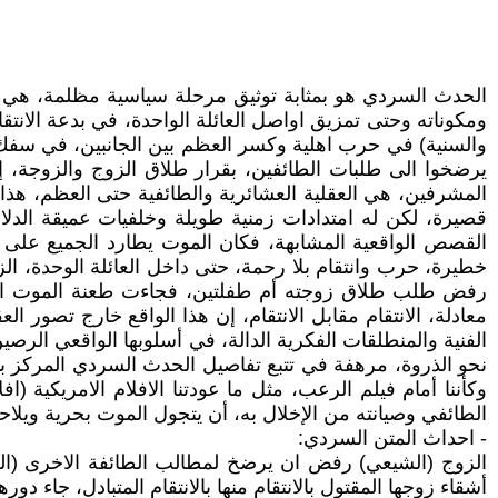
الحدث السردي هو بمثابة توثيق مرحلة سياسية مظلمة، هي ا
ومكوناته وحتى تمزيق اواصل العائلة الواحدة، في بدعة الانتق
والسنية) في حرب اهلية وكسر العظم بين الجانبين، في سفك دما
يرضخوا الى طلبات الطائفين، بقرار طلاق الزوج والزوجة، إ
قصيرة، لكن له امتدادات زمنية طويلة وخلفيات عميقة الدلال
القصص الواقعية المشابهة، فكان الموت يطارد الجميع على 
خطيرة، حرب وانتقام بلا رحمة، حتى داخل العائلة الوحدة، ال
رفض طلب طلاق زوجته أم طفلتين، فجاءت طعنة الموت الغاد
معادلة، الانتقام مقابل الانتقام، إن هذا الواقع خارج تصور ا
الفنية والمنطلقات الفكرية الدالة، في أسلوبها الواقعي الرصين،
نحو الذروة، مرهفة في تتبع تفاصيل الحدث السردي المركز با
وكأننا أمام فيلم الرعب، مثل ما عودتنا الافلام الامريكية 
الطائفي وصيانته من الإخلال به، أن يتجول الموت بحرية ويلاحق
- احداث المتن السردي:
الزوج (الشيعي) رفض ان يرضخ لمطالب الطائفة الاخرى (الس
أشقاء زوجها المقتول بالانتقام منها بالانتقام المتبادل، جاء د