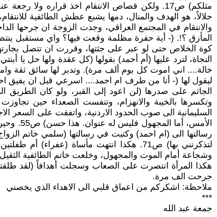
مثلكم) ص17. ولكن قصاص الانتقام اخذ قراره ولا
حلالاً، هو الهدف والمنال، دمها يشبع عطش الطائفية للانتقا
والانتقام في المجتمع العراقي، وجدت الزوجة ان جرحها الداخل
كوة الخلاص حتى لو عبر على جثتها، وقررت ان تتصل بجارتها 
خالة.... اني اموت كل يوم ألف مرة). وتدبر لها سائق ثقة وا
الجاثم على صدرها (لن اعود إلى القبر، ولو كان الطريق ال
وتكسرها بالخيبة والانهزام، وتنفست الصعداء حين تجاوزت 
السليمانية الى صوب الحدود الاردنية، واتفقت على السعر الا
الأمس، أ
رسالتها الى (ام احمد) وكتبت في رسالتها (سلمي خاتم الزواج 
لتذكرنني بها) ص71. هكذا انتهت مأساة (عفر
وشجاعة أمام الموت والمجهول، وخلعت خاتم الطائفية الثقيل، و
جرحت الف مرة.
ملاحظة: اشكركم من اعماق قلبي الى الاهداء الذي يخصني
***
جمعة عبد الله