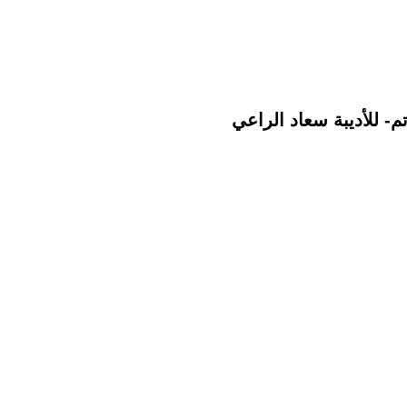
م- للأديبة سعاد الراعي