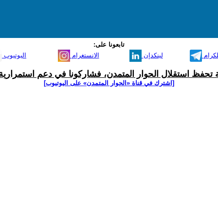
تابعونا على:
لكرام
لينكدإن
الانستغرام
اليوتيوب
ية تحفظ استقلال الحوار المتمدن، فشاركونا في دعم استمرارية 
[اشترك في قناة ‫«الحوار المتمدن» على اليوتيوب]