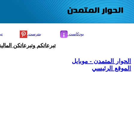
بودكاست
بنترست
تي
تبرعاتكم وتبرعاتكن المال
الحوار المتمدن - موبايل
الموقع الرئيسي