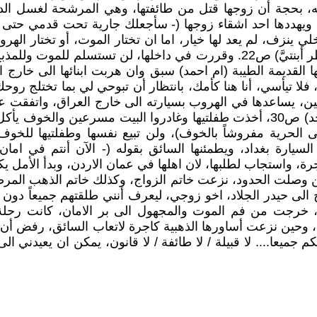
 رجعة عنه، بحجة أن زوجها قتل من طائفتها، وهي المرشحة لغسل 
م، ويهددها احد اشقاء زوجها (- سأجعلك جارية تحت قدمي حتى 
ي ينزف، لم يعد لها خيار، اما ان تختار الموت، أو تختار اله
المأزق ؟!. (- أية حفرة مظلمة وقعت فيها؟ واي مستقبل ينتظر أبنتيَّ) ص22. و
القديمة الطيبة (ام احمد) سبق وان هربت ابنائها الى خارج 
مين، يساعدها في الهروب بسيارته الى خارج العراق، واتفقت ع
ليقول لها (- أنا من طرف ام احمد.... اسرعي قبل ان يفيق احد) ص30، أخذت طفلتيها 
ى الحرية مفروشاً بالخوف)، ولن تبيع نفسها وطفلتيها للخو
السيارة بغداد، ويطمئنها السائق بقوله (- الآن أنتم في 
جرة، واستجاب لطلبها، لان اهلها في عمان الاردن، وبدأ الأمل
ما المجهول فليس له عنوان. هذا حسن) ص55. وحين وصلت الحدود، نزعت خاتم الزواج، 
الى حيدر الجلاد، اخو زوجي، ليعرف أنني طلقتهم جميعاً دون ر
اء) أم طفلتين، خرجت من فم الموت والمجهول الى بر الامان، كان
حين نزعت أساورها الذهبية كاجرة لاتعاب السائق، رفض أن يقبله