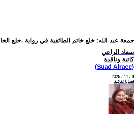
جمعة عبد الله: خلع خاتم الطائفية في رواية -خلع الخات
سعاد الراعي
كاتبة وناقدة
(Suad Alraee)
2025 / 11 / 9
قضايا ثقافية