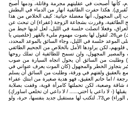
الدم، كأنها أصبحت في عقليتهم مجرمة وقاتلة، ودمها أصبح
تُقبري). هكذا حفرت الطائفية انهار من الدماء في البطش
روب إلى المجهول، أنها معضلة حياتية: كيف الخلاص من هذا
قررت في داخلها، لن تستسلم للموت وللمذبح الطائفية، وقررت بشجاعة الزوجة (عفراء) ان تبحث عن
العراق، وفعلا اتصلت خلسة في الليل، لعل لديها خيط من
النجاة، لترد عليها (أم أحمد) بقولها (كل عقدة ولها حل يا أبنتي، فلا تيأسي، أنا هنا كأمك، بانتظار أن تبوحي لي بما تختلج روحك) ص26. لتقول لها بصوت مهموم مليء بالقهر (خلصيني يا
لى الموعد خلسة في الليل، وجاء السائق بالموعد المحدد،
وغادروا البيت مسرعين والخوف يأكل قلوبهم، لكن يراودها الأمل بالخلاص من الجحيم الطائفي
ف والمصير المجهول، ولن تسمح للطائفية ان تملك روحها
امان) وطلبت من السائق أن يحول اتجاه السيارة من صوب
 يكبر بتجاوز الخطر والمجهول (كان الموت يعرف عنواني في
وكذلك خاتم الذهب المرصع بالعقيق ولفتهم في ورقة، وطلبت من السائق أن يسلم
جعة / اما خاتم العقيق، فهو هدية صغيرة من ابنتكِ عفراء
ت رحلة شاقة وصعبة، لكن تحملتها كامرأة قوية، وقفت بصلابة
ا (- لا داعي يا اختي...... / لا داعي ان تخلعي اساوركِ)
هكذا المرأة انتصرت على الصعاب وسجلت أهدافاً (لقد طلقتكم جميعا.... لا قبيلة / لا طائفة / لا قانون، يمكن ان يعيدني الى الوراء) ص73. لتكتب لها مستقبل جديد بنفسها، حرة، ولو