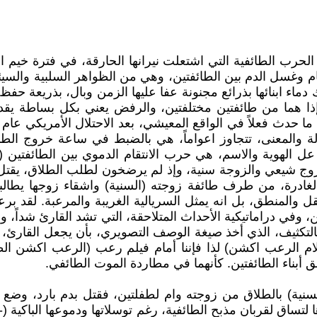
لحرب الطائفية التي اشتعلت نيرانها الحارقة، في فترة خي
ام وغسل الدم بين الطائفتين، وهي من الظواهر السلبية والسيئ
ء ابنائها بذرائع مجنونة عفا عليها الزمن وبال، بذريعة حفظ ن
ذا هما من طائفتين مختلفتين، والرفض يعني بكل بساطة يقدم
ة والمعنى، تتجاوز اعواماً، هي بالضبط في ساعة خروج الطائ
عل الهوية والاسم، هي حرب الانتقام الدموي بين الطائفتين
زوج شيعي والزوجة سنية، وإذ لم يرضخون لطلب الطلاق، يقتل أ
رة، من طرف طائفة زوجته (السنية) واشقاء زوجها يطالبون 
لعقل والمنطق، بل انه يمثل السريالية الغريبة والمرعبة. لقد ب
 وفي دراماتيكية الأحداث المتلاحقة، التي تشد القارئ شداً، ولم
لتكثيف، الذي أخذ صيغة الوصف التصويري، بأن يجعل القارئ، ي
(افلام الرعب اكشن) لذا فإننا أمام فيلم رعب (الرعب اكشن ال
 أبناء الطائفتين. كأنهما في مطاردة الموت الطائفي.
نية) بالطلاق من زوجته وام لطفلتين، فقتل بدم بارد، وضع
ورها لتساق لقربان مذبح الطائفية، رغم توسلاتها ودموعها الباكية