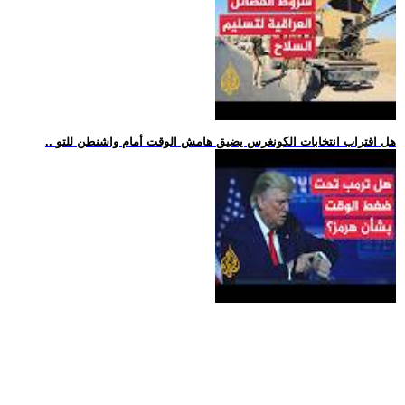
.. هل اقتراب انتخابات الكونغرس يضيق هامش الوقت أمام واشنطن للتو