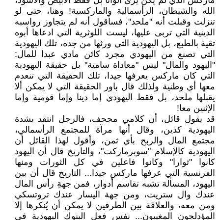
ماركس الذي لم يكن يرى ألوانا بل فقط الأبيض والأسود،
الله والشيطان، الرأسمالية والماركسية! وهنا، حتى لو
تنزلت وقبلت أنه "ملحد"، فسأقول أنه لم يتجاوز رواسبه
الدينية التي تربى عليها، ليست اللوثرية التي ادعاها أبوه
تقية بالطبع، بل اليهودية التي ورثها من جده، تلك اليهودية
التي تصنع من اليهودي مجرد كائن مادي عبدا للمال:
"اليهود والمال" ليس "معاداة سامية" بل حقيقة اليهودية
التي كان ماركس يعرفها جيدا، تلك الحقيقة التي تنعدم
معها أي وطنية ولذلك قال باور الحقيقة التي لا يمكن ألا
يقبلها ملحد، بل فقط اليهودي إما دينا وإما قومية وإما
الإثنين معا!
قد يقول قائل، أن كلامي مجحف، فالرجل انتقد بشدة
اليهودية كدين، وقال أنها مرآة للمجتمع الرأسمالي،
مجتمع المال والربح بأي ثمن، وأقول لهذا القائل أن
اليهودية كالإسلام "سوبرماركت"، والتاريخ قال أن اليهود
كانوا "ثوارا" وكانوا فاعلين في كل الثورات ومنها
الفرنسية التي عرفها ماركس جيدا... التاريخ قال أن بين
اليهود، المسألة تشبه تقاسم أدوار، فمن جهةِ رأس المال
عندك وال ستريت، ومن جهة اليسار عندك تروتسكي
ومن معه، والعلاقة بين الطرفين لا يمكن أن يُنكرها إلا
المؤدلجون المغيبون... نفس فعل البنوك اليهودية في