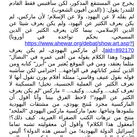
يخرج من المستنقع المذكور، لكن سأقتبس فقط القادم
للتندر! يقول: ( (الدين أفيون الشعوب).
لم يقله لا عن اليهود، ولا عن الإسلام؛ لأن ماركس، لم
يكن يعرف الكثير عن اليهود، ولم يكن يعرف شيئا عن
الدين الإسلامي، بينما كان يعرف الكثير عن الدين
المسيحي، بحكم تواجده في أوروبا)
https://www.ahewar.org/debat/show.art.asp?
[
aid=892170
]، أي ماركس اليهودي، لم يكن يعرف
اليهود! وهذا الكلام يقوله من أفنى عمره في "النضال"
مثلما يعتقد، ومن في الموقع يُعتبر من "أبرز" كتابه ومن
الذين تُنشر كتاباتهم في الواجهة... احترامي لكن سأشبه
قوله بقول عنيف وقاسي: ممثلة أفلام بورن تقول أنها لا
تعرف الكثير عن العملية الجنسية، تخيل! المسكينة لا
تعرف كيف... وكيف... وكيف... = ماركس "لم يكن يعرف
الكثير عن اليهود"! لاحظ الفرق بيننا وأنا أقول أن
الماركسية مجرد مُنتج يهودي، من مشتقات اليهودية
بتلمودها وتناخها. نعم! ماركسية ماركس اليهودي "الملحد"
منتج من ترهات الكتب الصفراء العبرية، كيف ذلك؟!
أمعقول هذا الكلام؟ وأقول أن معقوليته تشبه تماما
إسرائيل الدولة اليهودية! من أسس هذه الدولة؟ أليس