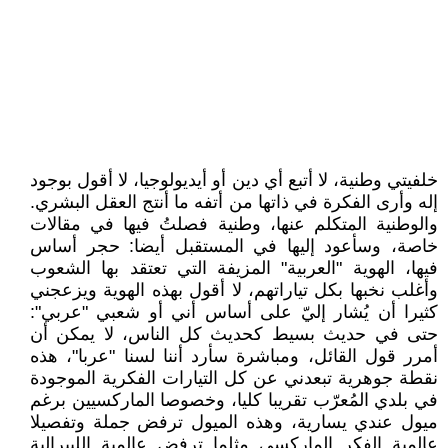
خلفيتي وطنية، لا أتبع أي دين أو أيديولوجيا، لا أقول بوجود
إله وأرى الفكرة في ذاتها من أتفه ما أنتج العقل البشري.
والوطنية المتكلم عنها، وطنية فصلتُ فيها في مقالات
خاصة، وسأعود إليها في المستقبل أيضا: حجر أساس
فيها، الهوية "العربية" المزيفة التي تعتقد بها الشعوب
وأغلب نخبها بكل تياراتهم، لا أقول بهذه الهوية ويزعجني
كثيرا أن يُشار إليّ على أساس أني أو شعبي "عربي":
حتى في حديث بسيط كحديث كل الناس، لا يمكن أن
أمرر قول القائل، ومباشرة سأرد أننا لسنا "عربا"، هذه
نقطة جوهرية تبعدني عن كل التيارات الفكرية الموجودة
في بلدي المُعرّب تقريبا كليا، وخصوصا الماركسيين برغم
ميول عندي يسارية، وهذه الميول ترفض جملة وتفصيلا
عالمية الفكر الماركسي مثلما ترفض عالمية الليبرالية