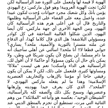
الهوية لا قيمة لها ولنعمل على الثورة ضد الرأسمالية لكن
لكن! تحت الهوية العروبية! وهو قول ماركس: دع اليهودي
يؤمن بأنكَ وكل شعبك مجرد حيوانات وُجدت لتكون عبيدا
عنده، واعمل معه على القضاء على الرأسمالية وظلمها!
والتاريخ قال أن في أعلى هرم هذه الرأسمالية كان
اليهود، ومن الجهة الأخرى أي جهة ماركس، كان أيضا
اليهود، الذين شكلوا الغالبية الساحقة في كل كوادر
ومسؤولي البلاشفة! هل الذي قال كلاما كهذا، أي الدفاع
عن ملته متسترا بالثورية والأممية، ملحد؟ يساري؟
جوابي قطعا لا!! أنا ملحد!! اسألني عن أهلي سأجيبك أنه
ما دام مسلما، لن يصلح لأن يكون شريكا في وطن، ولا
يمكن بأي حال أن يكون مسؤولا أو حاكما! لا أن أقول لك،
الرأسمالية هي الداء وأسكت! نعم هي ليست "ملاكا"
ومساوئها كثيرة، فلنعمل على ذلك، لكن لا يمكن أن يكون
رفيقي حاجا أو مؤمنا بالإرهاب والتخاريف العنصرية
الإسلامية! وهذا ما لم يفعله ماركس اليهودي، لا
"الملحد"!، الذي كان يعرف جيدا يهوديته وإرهابها
وعنصريتها، وسمح بكل ذلك وألصقه كله بالرأسمالية،
"الشيطان الوحيد"، بعكسه هو وأتباعه "الملائكة"! من وهم
الثنائية التي مرت، تستطيع أن تجزم بالمنطق الديني عند