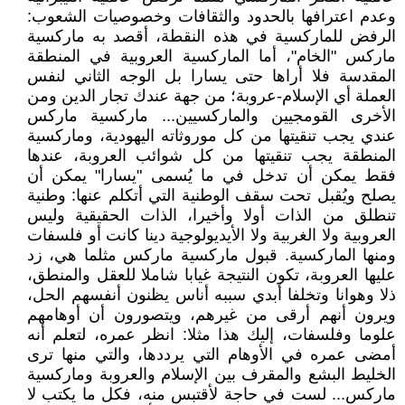
وعدم اعترافها بالحدود والثقافات وخصوصيات الشعوب:
الرفض للماركسية في هذه النقطة، أقصد به ماركسية
ماركس "الخام"، أما الماركسية العروبية في المنطقة
المقدسة فلا أراها حتى يسارا بل الوجه الثاني لنفس
العملة أي الإسلام-عروبة؛ من جهة عندك تجار الدين ومن
الأخرى القومجيين والماركسيين... ماركسية ماركس
عندي يجب تنقيتها من كل موروثاته اليهودية، وماركسية
المنطقة يجب تنقيتها من كل شوائب العروبة، عندها
فقط يمكن أن تدخل في ما يُسمى "يسارا" يمكن أن
يصلح ويُقبل تحت سقف الوطنية التي أتكلم عنها: وطنية
تنطلق من الذات أولا وأخيرا، الذات الحقيقية وليس
العروبية ولا الغربية ولا الأيديولوجية دينا كانت أو فلسفات
ومنها الماركسية. قبول ماركسية ماركس مثلما هي، زد
عليها العروبة، تكون النتيجة غيابا شاملا للعقل والمنطق،
ذلا وهوانا وتخلفا أبدي سببه أناس يظنون أنفسهم الحل،
ويرون أنهم أرقى من غيرهم، ويتصورون أن أوهامهم
علوما وفلسفات، إليك هذا مثلا: انظر عمره، لتعلم أنه
أمضى عمره في الأوهام التي يرددها، والتي منها ترى
الخليط البشع والمقرف بين الإسلام والعروبة وماركسية
ماركس... لست في حاجة لأقتبس منه، فكل ما يكتب لا