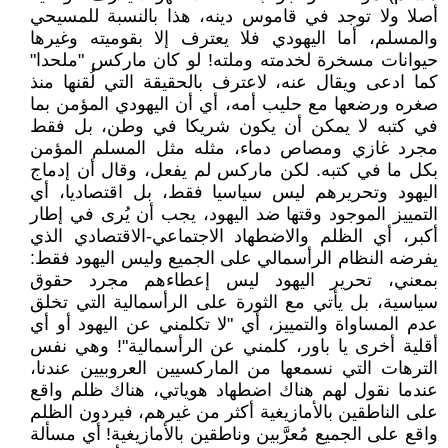
أصلا ولا توجد في قاموس دينه، هذا بالنسبة للمسيحي
والمسلم، أما اليهودي فلا يعترف إلا بقوميته وغيرها
حيوانات مسخرة لخدمته وملته! لو كان ماركس "ملحدا"
كما ادعى ويقال عنه، لاعترف بالحقيقة التي لُقنها منذ
صغره ورضعها مع حليب أمه، أي أن اليهودي المؤمن بما
في كتبه لا يمكن أن يكون شريكا في وطن، بل فقط
مجرد غازي ومصاص دماء، مثله مثل المسلم المؤمن
بكل ما في كتبه. لكن ماركس لم يفعل، وقال أن إدماج
اليهود وتحريرهم ليس سياسيا فقط، بل اقتصاديا، أي
التمييز الموجود وقتها ضد اليهود، يجب أن يُرى في إطار
أكبر، أي الظلم والاضطهاد الاجتماعي-الاقتصادي الذي
يفرضه النظام الرأسمالي على الجميع وليس اليهود فقط:
بمعني، تحرير اليهود ليس إعطاءهم مجرد حقوق
سياسية، بل يأتي مع الثورة على الرأسمالية التي تخلق
عدم المساواة والتمييز، أي "لا تكلمني عن اليهود أو أي
أقلية أخرى يا باور، كلمني عن الرأسمالية"! وهي نفس
الترهات التي نسمعها من الماركسيين العروبيين عندنا،
عندما نقول لهم هناك اضطهاد هوياتي، هناك ظلم واقع
على الناطقين بالأمازيغية أكثر من غيرهم، فيردون الظلم
واقع على الجميع مُعرَّبين وناطقين بالأمازيغية! أي مسألة