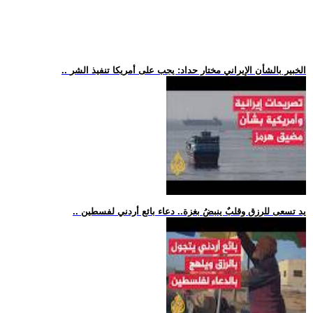
.. الخبير بالشأن الإيراني مختار حداد: يجب على أمريكا تنفيذ الشر
.. يد تسعى للرزق وقلبٌ ينبضُ بغزة.. دعاء بائع أردني لفسطين