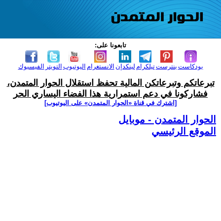
تابعونا على:
بودكاست
بنترست
تيلكرام
لينكدإن
الانستغرام
اليوتيوب
التويتر
الفيسبوك
تبرعاتكم وتبرعاتكن المالية تحفظ استقلال الحوار المتمدن،
فشاركونا في دعم استمرارية هذا الفضاء اليساري الحر
[اشترك في قناة ‫«الحوار المتمدن» على اليوتيوب]
الحوار المتمدن - موبايل
الموقع الرئيسي