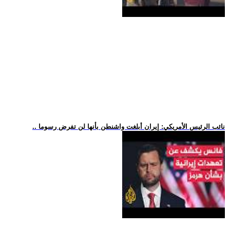
.. نائب الرئيس الأمريكي: إيران أبلغت واشنطن بأنها لن تفرض رسوما