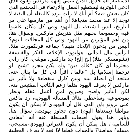
الأشكيناز الملحدون الذين يتنمي إليهم ماركس وأبوه الذي
ادعى اللوثرية ليستطيع العمل والارتقاء في المجتمع الذي
كان يعيش فيه؟ أم أنك لا زلت تردد كالببغاء أن التقية لا
توجد إلا عند محمد متجاهلا أن أهم من مارسها على مر
التاريخ، ليس الشيعة، بل اليهود وفي كل مكان عاشوا
فيه، وخصوصا نخبهم مثل هنريش ماركس. وسؤال هنا:
من أهم المؤثرين من اليهود وفي كل المجالات اليوم؟
أليس من يدعون الإلحاد منهم؟ جماعة فرنكفورت مثلا،
الرأس مال المالي، هوليوود، الإعلام، الفكر والفلسفة
(تشومسكي مثلا) إلخ إلخ! جد ماركس، موشي، كان رابي
محترما أي كان "عالم دين" ولم يكن مجرد "شيخ" لو
ترجمنا إسلاميا بل "عالما"، اقرأ في كل ما يقال عنه،
ستجد أن الصلة بينه وبين كارل منقطعة ولا تأثير بل
ماركس لا يعرف اليهود مثلما زعم الكاتب المقتبس منه،
لكن التأثير واضح وصريح لمن أعمل عقله ونظر
بموضوعية وسأعطي مثالا: المسألة اليهودية، رد ماكس
على برونو باور الذي قال أن اليهودي لا يمكن أن يكون
مواطنا (بمعناها اليوم) دون تجاوز يهوديته: سؤال هنا،
وباور هذا يقول أصحاب السلطة عنه أنه "معادي
للسامية"، هل يمكن أن يكون العبراني (يهودي-مسيحي-
مسلم) مواطنا؟ والجواب قطعا لا! فهو لا يعرف الوطنية