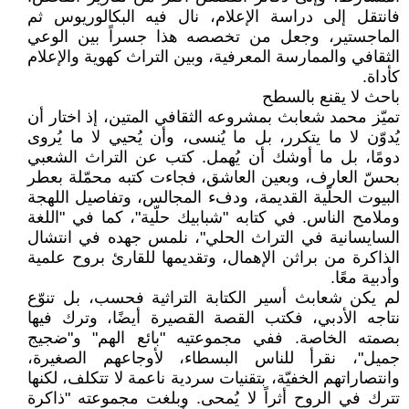
فانتقل إلى دراسة الإعلام، نال فيه البكالوريوس ثم
الماجستير، وجعل من تخصصه هذا جسراً بين الوعي
الثقافي والممارسة المعرفية، وبين التراث كهوية والإعلام
كأداة.
باحث لا يقنع بالسطح
تميّز محمد شعابث بمشروعه الثقافي المتين، إذ اختار أن
يُدوّن لا ما يتكرر، بل ما يُنسى، وأن يُحيي لا ما يُروى
دومًا، بل ما أوشك أن يُهمل. كتب عن التراث الشعبي
بحسّ العارف، وبعين العاشق، فجاءت كتبه محمّلة بعطر
البيوت الحلّية القديمة، ودفء المجالس، وتفاصيل اللهجة
وملامح الناس. في كتابه "شبابيك حلّية"، كما في "اللغة
السايسانية في التراث الحلي"، نلمس جهده في انتشال
الذاكرة من براثن الإهمال، وتقديمها للقارئ بروح علمية
وأدبية معًا.
لم يكن شعابث أسير الكتابة التراثية فحسب، بل تنوّع
نتاجه الأدبي، فكتب القصة القصيرة أيضًا، وترك فيها
بصمته الخاصة. ففي مجموعتيه "بائع الهم" و"ضجيج
جميل"، نقرأ للناس البسطاء، لأوجاعهم الصغيرة،
وانتصاراتهم الخفيّة، بتقنيات سردية ناعمة لا تتكلف، لكنها
تترك في الروح أثراً لا يُمحى. وبلغت مجموعته "ذاكرة