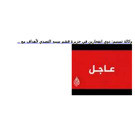
.. وكالة تسنيم: دوي انفجارين في جزيرة قشم سببه التصدي لأهداف مع