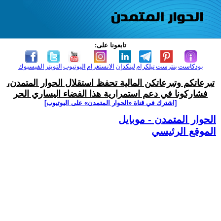
تابعونا على:
بودكاست
بنترست
تيلكرام
لينكدإن
الانستغرام
اليوتيوب
التويتر
الفيسبوك
تبرعاتكم وتبرعاتكن المالية تحفظ استقلال الحوار المتمدن،
فشاركونا في دعم استمرارية هذا الفضاء اليساري الحر
[اشترك في قناة ‫«الحوار المتمدن» على اليوتيوب]
الحوار المتمدن - موبايل
الموقع الرئيسي