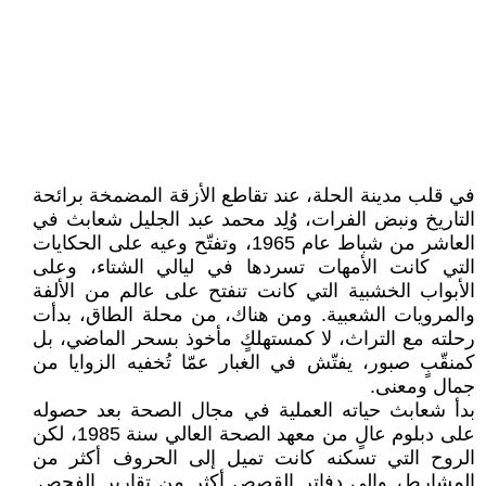
في قلب مدينة الحلة، عند تقاطع الأزقة المضمخة برائحة
التاريخ ونبض الفرات، وُلِد محمد عبد الجليل شعابث في
العاشر من شباط عام 1965، وتفتّح وعيه على الحكايات
التي كانت الأمهات تسردها في ليالي الشتاء، وعلى
الأبواب الخشبية التي كانت تنفتح على عالم من الألفة
والمرويات الشعبية. ومن هناك، من محلة الطاق، بدأت
رحلته مع التراث، لا كمستهلكٍ مأخوذ بسحر الماضي، بل
كمنقّبٍ صبور، يفتّش في الغبار عمّا تُخفيه الزوايا من
جمال ومعنى.
بدأ شعابث حياته العملية في مجال الصحة بعد حصوله
على دبلوم عالٍ من معهد الصحة العالي سنة 1985، لكن
الروح التي تسكنه كانت تميل إلى الحروف أكثر من
المشارط، وإلى دفاتر القصص أكثر من تقارير الفحص.