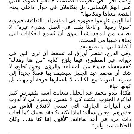
وكتب آخر: "في تجربته القصصية، لا يعلو الصوت الفني
على الهمّ الإنساني، بل يتكاملان في حوار داخلي يمنح
القصة معناها ومكانتها."
أما الذين عايشوا حضوره في المؤتمرات الثقافية، فيرونه
"صوتاً رصيناً" و"باحثاً يقف في الظل ليضيء غيره"، لا
يطلب من المجد شيئاً سوى أن تُسمع الحكايات التي
يخاف عليها من الصمت.
الكتابة التي لم تطبع بعد...
وفي الدرج، تنتظر أوراق لم تسقط أن ترى النور في
ديوانه غير المطبوع، فيما يلوّح كتابه "من هنا وهناك"
كفسيفساء جديدة من المشاهد والرؤى. وحين تُطبع، لا
شك أن محمد عبد الجليل سيضيف بها فصلاً جديداً إلى
سيرته الطويلة مع الكتابة، لا باعتبارها حرفة أو مهنة، بل
كونها حياة.
هكذا، يبدو محمد عبد الجليل شعابث أشبه بمُفهرِسٍ كبير
لذاكرة الجنوب، يكتب كي لا ننسى، ويسرد كي لا نذوب
في التيارات الجارفة التي تسعى لاقتلاع الناس من
جذورهم. وحين تسأله: لماذا تكتب؟ فقد يجيبك كما أجاب
ذات مرة في أحد لقاءاته: "لأقول إننا كنا هنا... وكان
للحكاية بيت وأثر."