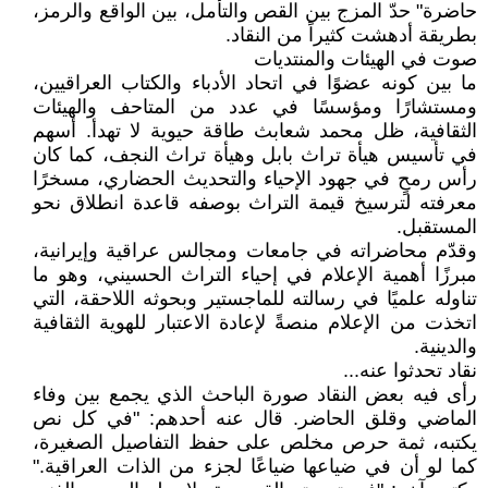
حاضرة" حدّ المزج بين القص والتأمل، بين الواقع والرمز،
بطريقة أدهشت كثيراً من النقاد.
صوت في الهيئات والمنتديات
ما بين كونه عضوًا في اتحاد الأدباء والكتاب العراقيين،
ومستشارًا ومؤسسًا في عدد من المتاحف والهيئات
الثقافية، ظل محمد شعابث طاقة حيوية لا تهدأ. أسهم
في تأسيس هيأة تراث بابل وهيأة تراث النجف، كما كان
رأس رمحٍ في جهود الإحياء والتحديث الحضاري، مسخرًا
معرفته لترسيخ قيمة التراث بوصفه قاعدة انطلاق نحو
المستقبل.
وقدّم محاضراته في جامعات ومجالس عراقية وإيرانية،
مبرزًا أهمية الإعلام في إحياء التراث الحسيني، وهو ما
تناوله علميًا في رسالته للماجستير وبحوثه اللاحقة، التي
اتخذت من الإعلام منصةً لإعادة الاعتبار للهوية الثقافية
والدينية.
نقاد تحدثوا عنه...
رأى فيه بعض النقاد صورة الباحث الذي يجمع بين وفاء
الماضي وقلق الحاضر. قال عنه أحدهم: "في كل نص
يكتبه، ثمة حرص مخلص على حفظ التفاصيل الصغيرة،
كما لو أن في ضياعها ضياعًا لجزء من الذات العراقية."