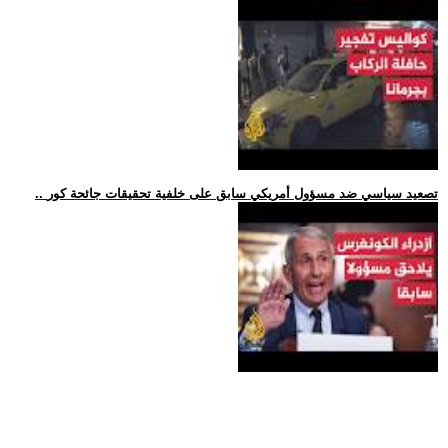
.. تصعيد سياسي ضد مسؤول أمريكي سابق على خلفية تحقيقات جائحة كور