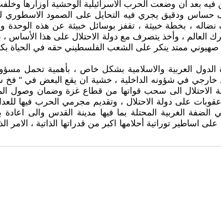
نحن فيه بعد ان وضعت الحرب الاسرائيلية الوحشية اوزارها 
رف حساس ودقيق يجري فيه التحايل على الصمود الاسطوري 
ضاله ، بخطة خبيثة ، تقفز بوسائل خبيثة عن هذه الوحدة وال
 ادرك العالم ، وأخذ يتصرف مع دولة الاحتلال على هذا الأساس
 صهيوني ممتد ينكر على الشعب الفلسطيني حقه في الحياة بكرا
ادة الدول العربية والاسلامية بشكل خاص ، بأهمية تحمل مس
ارجي في شؤونه الداخلية ، خشية ان يقع البعض في " فخ سياس
ة الاحتلال الى سحب قواتها من قطاع غزة وضمان وصول المساع
 عقوبات على دولة الاحتلال ، وتقديم مجرمي الحرب فيها للع
لضفة الغربية المحتلة بما فيها مدينة القدس والى اعادة بناء
لى اساطير توراتية أحلامها اكبر من قدراتها الذاتية ، الام