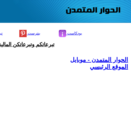
بودكاست
بنترست
تي
تبرعاتكم وتبرعاتكن المال
الحوار المتمدن - موبايل
الموقع الرئيسي