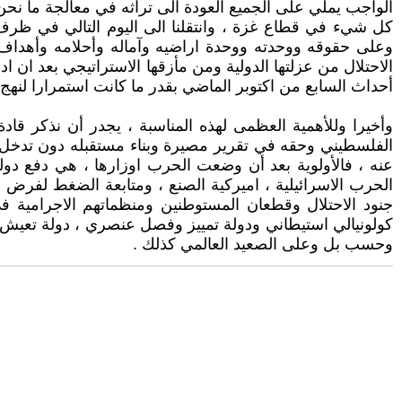
الواجب يملي على الجميع العودة الى تراثه في معالجة ما 
كل شيء في قطاع غزة ، وانتقلنا الى اليوم التالي في ظ
وعلى حقوقه ووحدته ووحدة اراضيه وآماله وأحلامه وأهداف ن
الاحتلال من عزلتها الدولية ومن مأزقها الاستراتيجي بعد ان
أحداث السابع من اكتوبر الماضي بقدر ما كانت استمرارا لنهج
وأخيرا وللأهمية العظمى لهذه المناسبة ، يجدر أن نذكر ق
الفلسطيني وحقه في تقرير مصيرة وبناء مستقبله دون تدخل خ
عنه ، فالأولوية بعد أن وضعت الحرب اوزارها ، هي دفع دول
الحرب الاسرائيلية ، اميركية الصنع ، ومتابعة الضغط لفرض
جنود الاحتلال وقطعان المستوطنين ومنظماتهم الاجرامية في ا
كولونيالي استيطاني ودولة تمييز وفصل عنصري ، دولة تعيش ع
وحسب بل وعلى الصعيد العالمي كذلك .