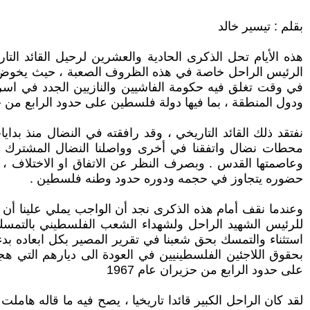
بقلم : تيسير خالد
هذه الأيام تحل الذكرى الحادية والعشرين لرحيل القائد التا
الرئيس الراحل خاصة في هذه الظروف الصعبة ، حيث يخوض ا ش
في وقت تغلق فيه حكومة الفاشيين والنازيين الجدد في اسر
ودول المنطقة ، بما فيها دولة فلسطين على حدود الرابع من حزيران 1967 وتصون حقوق اللاجئين الفلسطينيين في العودة الى ديارهم ، التي هجروا منها بالقوة 
نفتقد ذلك القائد التاريخي ، وقد رافقته في النضال منذ ب
محطات نضال واتفقنا في أخرى وواصلنا النضال المشترك في 
وعاصمتها القدس . وبصرف النظر عن الاتفاق او الاختلاف ، فق
حضوره يتجاوز في حجمه ودوره حدود وطنه فلسطين .
وعندما نقف أمام هذه الذكرى نجد أن الواجب يملي علينا أن 
للرئيس الشهيد الراحل ولشهداء الشعب الفلسطيني بالتمسك ب
بحقوق اللاجئين الفلسطينيين في العودة الى ديارهم التي هج
على حدود الرابع من حزيران عام 1967
لقد كان الراحل الكبير قائدا تاريخيا ، يصح فيه ما قاله هامل