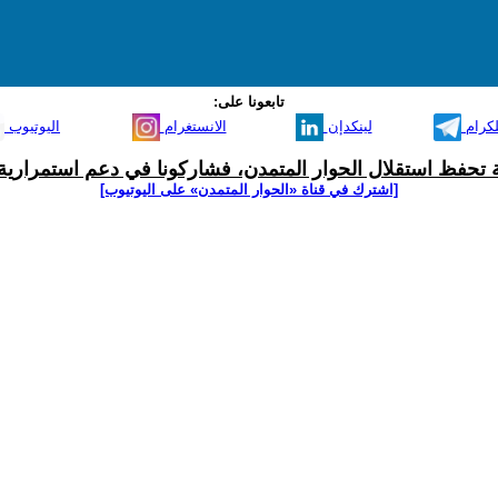
تابعونا على:
لكرام
لينكدإن
الانستغرام
اليوتيوب
ية تحفظ استقلال الحوار المتمدن، فشاركونا في دعم استمرارية 
[اشترك في قناة ‫«الحوار المتمدن» على اليوتيوب]