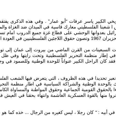
ريخي الكبير ياسر عرفات “أبو عمار” . وفي هذه الذكرى يفتقد
عبنا الفلسطيني معارك قاسية في الميدان ضد الغزاة والمعتد
ائيل بعدوانها الوحشي على قطاع غزة جميع الدروب امام تس
العسكرية الغاشمة .
دايات السبعينات من القرن الماضي من بيروت إلى عمان إلى ت
إطار منظمة التحرير الفلسطينية وتحت رايتها وفي ظل برنا
د كان الراحل الكبير عنواناً للوحدة الوطنية وللصمود في وج
نعبر تحديدا في هذه الظروف ، التي يتعرض فيها الشعب الفلسط
الوحدة الوطنية والشراكة السياسية في اطار منظمة التحرير 
روا منها بالقوة العسكرية الغاشمة وانتهاء بحقنا في العيش 
ت في أبيه : " كان رجلا ، ليس كغيره من الرجال ... خذه كما هو