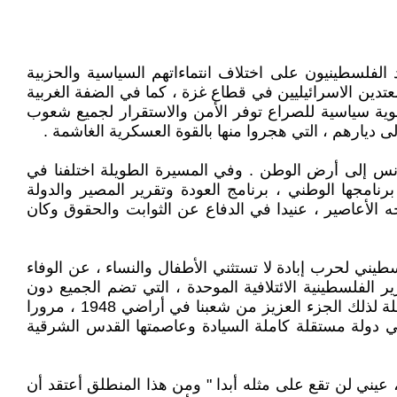
 الفلسطينيون على اختلاف انتماءاتهم السياسية والحزبية
ين الاسرائيليين في قطاع غزة ، كما في الضفة الغربية
وية سياسية للصراع توفر الأمن والاستقرار لجميع شعوب
ونس إلى أرض الوطن . وفي المسيرة الطويلة اختلفنا في
مجها الوطني ، برنامج العودة وتقرير المصير والدولة
ه الأعاصير ، عنيدا في الدفاع عن الثوابت والحقوق وكان
يني لحرب إبادة لا تستثني الأطفال والنساء ، عن الوفاء
الفلسطينية الائتلافية الموحدة ، التي تضم الجميع دون
استثناء والتمسك بحق شعبنا في تقرير المصير بكل ابعاده بدءا بالحقوق القومية الجماعية وحقوق المواطنة والمساواة الكاملة لذلك الجزء العزيز من شعبنا في أراضي 1948 ، مرورا
في دولة مستقلة كاملة السيادة وعاصمتها القدس الشرقية
 ، عيني لن تقع على مثله أبدا " ومن هذا المنطلق أعتقد أن