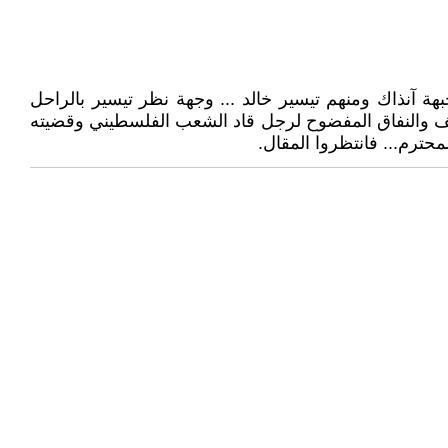
ة آنذاك ومنهم تيسير خالد ... وجهة نظر تيسير بالراحل
زلّف والنفاق المفضوح لرجل قاد الشعب الفلسطيني وقضيته
حترم... فانتظروا المقال.