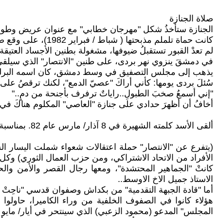
صلاة الجنازة
الجنازة ستأخذُ شكل "مهرجان خطابي" مع عنوان عريض وطويل
كانت حماة تلملم مذبحتها ( شباط / فبراير 1982)، على وقع صرخات نهر العاصي المدمى، باتتْ حوافه ثكلى، يُعاندُ احتضاره، يرنو المارين بحفيفٍ من أنينٍ هامسٍ.
لم تعدْ القبور تستقبلُ ضيوفها، مشغولة بطنين الأجساد العتيق
في دمشقَ ينزوي نهر بردى، على طنين "الانتصار" الذي سيلقي
يذهب إلى مجلس التصفيق في وسط دمشق، كان اسمه البرلما
سُئلَ بردى يومها: كأني أراكَ "عصيّ الدمع"، لكنك ترقصُ عل
"إني أسمعُ صخبَ الطبولِ..راياتٌ ترفرف بأجنحة من دمٍ.."
أخافُ أن أظهرَ حدادي على جنازة "العاصي" المكلوم هناكَ في 
ألقى الأسد كلمته الشهيرة في 8 آذار/ مارس عام 82. بمناسبة ذكرى "ثورتهم البعثية"، ولكن الأهم هو إعلان الانتصار على الإخوان المسلمين في حماة.
(يتفرع عن "الانتصار" حملة اعتقالات شعواء شملت اليسار
الأفراد من الاتحاد الاشتراكي، ومن حزب العمال الثوري) وكل
كانتْ "الجماهير المحتشدة"، ومعها رجال القصر والأمن وال
الاستاذ جميل الاخ الاوسط..
أما "قادة الجبهة التقدمية" من بكداش وصفوان قدسي "ناحِتْ 
هؤلاء كانوا في الصفوف الخلفية من وراء الكاميرا، حاولوا 
المجلس" المدعو (محمود الزعبي) الذي سينتحر في أيار/ مايو 2000 قبل "معلمه" بأقل من شهر، قيلَ أن الانتحار كان من الرأس خلفاً، لأنه "بَرم يديه"، ثم وضعَ مرآة كي يرى نفسه..