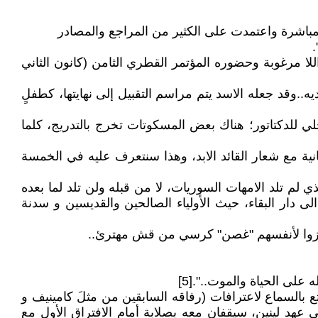
مباشرة واعتمدت على الكثير من المراجع والمصادر
.
ل حالة رفعت الأسد بعد عودته المؤقتة اللا مرغوبة وحضوره المؤتمر القطري الثامن (كانون الثاني
يه..وقد جعله الاسد يتم مراسم التقبيل إلى نهايتها، كطفلٍ
لي للدكتاتور؛ هناك بعض المسكوتات تخرج بالتدريج، كلما
د الضرورة والمسيرة، عبر السنوات الخمسة عشر الأولى (1970-1985) الى الحالة الثانية مع شعار القائد الابد، وهذا سنتعرف عليه في الخمسة
م تلد الامهات السوريات، لا من قبله ولن تلد لما بعده
ى دار البقاء، حيث الأولياء الصالحين والقديسين و سدنة
يحجزوا لأنفسهم "غصن" كرسي من قش مهترئ..
على الحياة والموت..".[5]
 بالسماع لاعترافات (رفاقه السابقين من مثلَ كامينيف و
ي عهد لينين، سيقفان معه بصلابة أمام الافتراق الأول مع