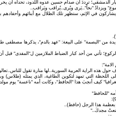
" ويزدادُ "نخاً"..يَرى ويُرى..يُراقب ويَراقب..
.
عد عدة ايام تليه (استفتاء عام 85) ، صيغة جديدة من "البصمة" على البيعة: "عهد با
لركوع؛ تأتي من أحد كبار الضباط الملازمين ل"المفدى" قبل أن
لامة":
ف حول هذه الراية العربية السورية..لها منارة تقول للناس..تعالو
للحظة التي تمهد لتكوين الطاغية، الذي يمثله (طلاس) وبقية 
رافيا" كيف أنجبَ هذا "الحافظ"، وكانت أمه "ناعسة" يوم مولده،
بعظمة هذا الرجل (حافظ)..
عتْ مجدكَ.."