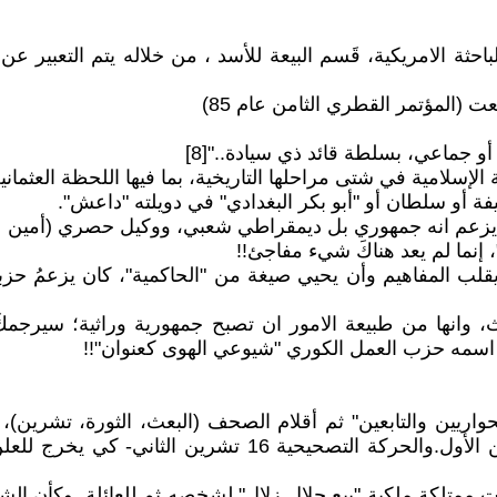
باحثة الامريكية، قَسم البيعة للأسد ، من خلاله يتم التعبير 
ت (المؤتمر القطري الثامن عام 85)
جماعي، بسلطة قائد ذي سيادة.."[8]
إسلامية في شتى مراحلها التاريخية، بما فيها اللحظة العثمانية
يفة أو سلطان أو "أبو بكر البغدادي" في دويلته "داعش".
م يزعم انه جمهوري بل ديمقراطي شعبي، ووكيل حصري (أمين ع
إنما لم يعد هناكَ شيء مفاجئ!!
ن يقلب المفاهيم وأن يحيي صيغة من "الحاكمية"، كان يزعمُ حز
 وانها من طبيعة الامور ان تصبح جمهورية وراثية؛ سيرجمكَ ش
 اسمه حزب العمل الكوري "شيوعي الهوى كعنوان"!!
لحواريين والتابعين" ثم أقلام الصحف (البعث، الثورة، تشرين
خاصة في مناسبتين مهمتين للترويج -حرب تشرين (6 تشرين الأ
دت ممتلكة ملكية "بيع حلال زلال" لشخصه ثم للعائلة. وكأن ال