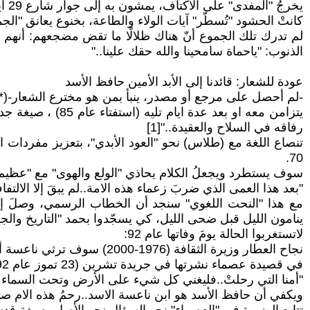
يخرجُ "المفدى" على الأكتاف، يمشون به إلى جوار شارع 29 أيار الدمشقي؛ ترددَ أن صدام حسين عدوه اللدود، تحداه أن يخرج بين الناس إلى الشوارع..
كانتْ الحشود "تُسطّر" آيات الولاء والطاعة، بخنوع يعانق "الجموع
الذنوب: "ياحماة سامحينا والله حقك علينا.."
عودة للشعار: قائدنا إلى الأبد الأمين حافظ الأسد
-لم أحصل على مرجع أو مصدر، ينبأ بمن هو مخترع الشعار-(*)
يتزامن معه او ب
رفاقه في السلاح والعقيدة.."[1]
تنصاع اللغة مع (طلاس) نحو "العود الأبدي"، بتعزيز مفردات ا
70.
سوف يستطرد ويجعلُ الكلام يحاذي "الولع والهوى" مع "عظيم ا
"بعد هذا العمى الذي ضربَ زعماء هذه الامة..لم يبقَ إلا الالتفا
مع هذا "النحت اللغوي" سنجد أن الخطاب الرسمي، وصلَ إلى ا
ينامون الليل قبل ضحى الليل، كي يسجّدوا بحمد "التاريخ والجغ
لاتستغربوا الحالة يومَ وفاتها عام 92:
نجاح العطار وزيرة الثقافة (1976-2000) سوف ترثي ناعسة أمه "للحافظ"
في قصيدة عصماء نشرتها في جريدة تشرين (23 تموز عام 92):
"أمنا التي رحلتْ..فليغني كل شيء على الأرض وتحت السماء 
ويكفي أن حافظ الأسد هو ابن ناعسة الاسد..رحمُ هذه الام صن