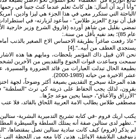
تتابع الوزيرة في "العصماء" نحو السؤال نحو الأصل بصيغة قدس
"وأنا أريد أن أسأل: هل كانتْ تعلم عندما كنتَ جنيناً في رحمها، م
/الباحثة التي ستكرر معي في هذا الجزء هي ليزا وادين، أمر
قبل أن نودع "العزيز طلاس" - سأعود لزيارته- في استطرادات 
عام 85)؛ بعد نفيه بأقل من سنة.:
"عادَ رفعت صاغراً بطريقة الاحساس الاخ الصغير بالذنب أمام أخ
يستجدي العطف من أبيه..".[4]
نحن الان قبيل ذاك المؤتمر بلحظات، ومايهم هنا هذه الاشار
سمحت وساعدت قنوات الخنوع والتقديس من الآخرين لشخصية "
عشر الاخيرة من حياته (1985-2000).
هذه المرحلة سيخرج التقديس بصيغة أكثر وضوحاً، لجهة اختزا
بقرون، لذلك يجب الحفاظ على ذريته كي ترث "السلطنة" فيما 
"الأرزاق والأعناق"، حينما يحين موعد جزّها..
مصطفى طلاس يطالب الامة العربية اللحاق بالقائد، فلا عتب
يكتب اريك فروم -في كتابه تشريح التدميرية البشرية- ستالين:
"..تظهر لدى ستالين صفة أنه يمتلك السلطة والسيطرة المطلقة، 
لم يذكر (فروم) كيف كانت سادية ستالين تصل بمقتضاها، "الذر
زينوفيف البلاشفة الاوائل، هذين كانا معه من اللحظة التي ع