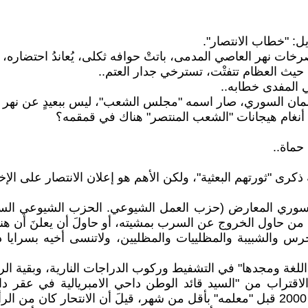
: "خطاب الانتصار".
ة حيث العظام تتفتْت، تسترخي جدار العتم..
 المفدى خطابه..
ن السوري، صار اسمه "مجلس الشعب"، ليس ببعيدٍ عن نهر ب
ى أنغام هيجانات "الشعب المنتصر" هناك في قمقمه؟
حماة..
 السوري المعارض (حزب العمل الشيوعي. الحزب الشيوعي ال
 من حاول الخروج عن السرب بمشيته، أو حاولَ أن يعلنَ أن هنا
حرس والشبيبة والمظلييات والمظليين، ولاتنسى أخيه بسرايا 
اللغة ومجدها" في التشفيط وركوب الدراجات النارية، وبقية الر
الاقتراب من "السيد قائد الوطن داحي الامبريالية في عقر د