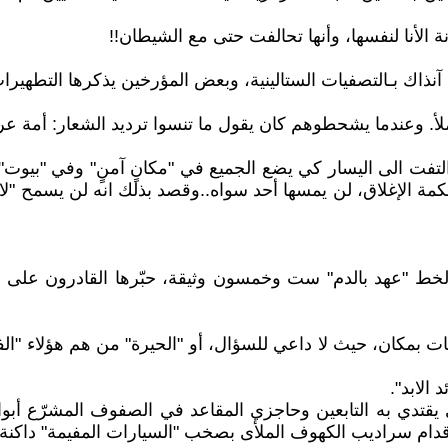
ة الأنا لنفسها، وأنها تحالفت حتى مع الشيطان!!
. وعندما يشحطوهم كان يقول ما تنسوا ترديد الشعار: أمة عرب
تفت الى اليسار كي يضع الجميع في "مكانٍ آمنٍ" وفي "بيوت"
كمة الإغلاق، لن يمسها أحد سواه..وقصد بذلك انه لن يسمح "لا
"عهد بالدم" ست وخمسون وثيقة، حبّرها القادرون على الوفاء
يات بمكان، حيث لا داعي للسؤال، أو "الحيرة" من هم هؤلاء "الف
الابد".
 يقتدي به التابعين وحاجزي المقاعد في الصفوف المشرّع أبوابه
 أقدام سراديب الكهوف الملأى بصخب "السيارات المفيمة" داكنة 