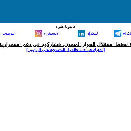
تابعونا على:
لكرام
لينكدإن
الانستغرام
اليوتيوب
ية تحفظ استقلال الحوار المتمدن، فشاركونا في دعم استمرارية 
[اشترك في قناة ‫«الحوار المتمدن» على اليوتيوب]