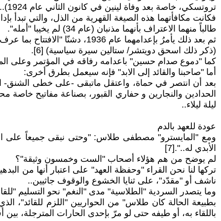
تروتسكي، خاصة بعد وفاة لينين في كانون الثاني عام 1924)..
فكانت مكافأتهما هذه الصيغة القهرية من الذل، والتي تبدأ بإدان
طالباً منهما الاعتراف بأنهما مذنبان (عام 34) لم يخيبا "أمله".
ثم بعد ذلك يأمرُ بإعدامهما عام 1936، دشنّا "الافتتاح بما عرف آنذاك بـالتصفيات الستالينية، وبعض المؤرخين يذكرها التطهيرات الستالينية.
(ذكر ذلك اسحق دويتشر/ ستالين سيرة سياسية) [6].
كما "دموع صدام حسين" باعدامه رفاقه في المؤتمر وعلى الملأ
أما "صاحبنا والقائد إلى الابد" فإنه سيعمل بطرق أخرى:
بعد أن انتصر في حماة، واعتقل ماتبقى -على خطى الشنق- ال
الحدادين والنجارين و حفاري القبور، بصناعة مفاتيح خاصة مح
ليلة ليلاء..
عودة للعهد بالدم
ومع "المايسترو" مصطفى طلاس: "وحتى نبقى جميعاً على الخط 
الأبدي له..".[7]
لم يوضح من هم هؤلاء أصحاب "الست وخمسون وثيقة"؟
تركها لنا نحن القراء "وحفظة العهد" على اعتبار أنها من البده
ناشف أو "مقدّد"، على ثنايا الخشوع والوقوف جاثيين..
وما يتصدر السردية "الطلاسية" مدى "النغم" نحو التسليم "للقائد 
بطبيعة الحالة كان طلاس" من الحواريين "اللزم للقائد"، الذي
باللقاء به، أو طيفه حتى لو مرّ بإحدى الحارات المترجلة، بين