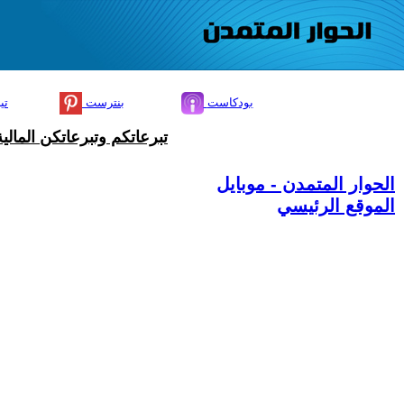
بودكاست
بنترست
تي
تبرعاتكم وتبرعاتكن المال
الحوار المتمدن - موبايل
الموقع الرئيسي