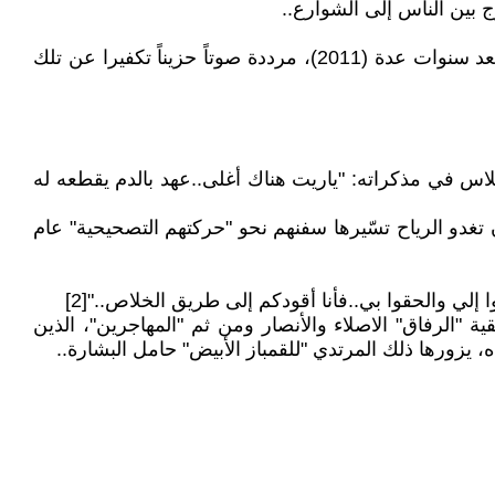
لم تدرك تلك الجموع أنّ هناك ظلالًا ما تقض مضجعهم: أنهم يشاركون في الإثم، ستظهر تلك الظلال مع أبنائهم وأحفادهم بعد سنوات عدة (2011)، مرددة صوتاً حزيناً تكفيرا عن تلك
لدم"، يذكرها مصطفى طلاس في مذكراته: "ياريت هناك أغلى..عهد بالدم يقطعه له
 تغدو الرياح تسّيرها سفنهم نحو "حركتهم التصحيحية" عام
ا إلي والحقوا بي..فأنا أقودكم إلى طريق الخلاص.."[2]
"الرفاق" الاصلاء والأنصار ومن ثم "المهاجرين"، الذين
 يزورها ذلك المرتدي "للقمباز الأبيض" حامل البشارة..