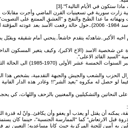
ية:
اذا ستكون في الأيام التالية؟".[3]
يكية زارت سورية في تسعينيات القرن الماضي وأجرت مقابلات 
ونهفاته ما عدا الطبخ والنفخ و "العشق الممتنع على التصويت"
نمضي بقليل من شاهدٍ أورده (فاروق الشرع وزير خارجية الأسد 1984- 2006)..حو
يه الأكبر..شاهدتُه يتقدم خاشعاً..ينحني أمام شقيقه ويقبّل يد
ة عن شخصية الاسد (الاخ الاكبر)، وكيف يتغير المسكون الداخ
السيد القائد الاعلى".
بطبيعة الحال تبدلت العبارات من قائ
ل الحزب والشعب والجيش والجبهة التقدمية، بشخص هذا الذي ل
لو حصل له مكروه "بعيد الشر"!! وغادر هذه الدار الفانية ال
 على النحاتين والتشكيليين والمغنيين بالزحف واللهاث، كي 
يمكنه أن يقتل أو يعذب أو يعفو وأن يكافئ..وانّ له قدرة الله 
وة قبل الارتعاش" كما "الممارسة الجنسية"، حينما كان يستمتع
ُين به أمين للجنة المركزية حيث كانا مساعديه؛ التعيين تم ف