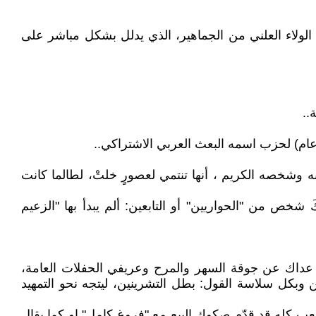
عن الولاء العلني من الجماهير، الذي يدلل بشكل مباشر على
..
ام) لحزب اسمه البعث العربي الاشتراكي..
به وشخصه الكريم ، أنها تنتمي لعصورٍ خلتْ، لطالما كانت
خص من "الحواريين" أو التابعين: ألم يبدأ بها "الزعيم
)، عداك عن جوقة السهر والمرح وعريفي الحفلات العامة،
ول.والحركة التصحيحية 16 تشرين الثاني- كي يخرج للعلن وبكل سلاسة القول: بطل التشرينين، ليتجه نحو التمهيد
شعب كله قد قدّم صكوك البيع مع "فروغ كامل" او كما يقال