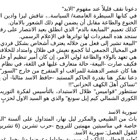
دعونا نقف قليلاً عند مفهوم "الابد"
في كتابها السيطرة الغامضة/ السياسة..، تناقش ليزا وادين ال
الخنوع والطاعة مقابل أن يضمن لهم ذلك الشعور بالامان.
كذلك تعميم "المبايعة بالدم" الذي انطلق بعيد الانتصار على رفع
ستجد هذه المفردات لها تواترها في الإعلام الرسمي.
"البيعة تشير إلى فعل من خلاله يعترف أشخاص بشكل فردي أو 
في المخيال الجمعي لنا كجمع نعيش في ظلال وامتداد للخلافة ال
هي تعهد بالولاء والطاعة لولي الأمر، إن كان أمير تنظيم أو خل
فكيف صارت -البيعة- حالة متعارف عليها في اللغة، في نظا
هنا كان عنصر الدهشة للمراقب او المتفرج من خارج "السور"، 
دعنا نفكر هنا بقدرة الحاكم المستبد -حافظ الاسد مثالنا- أ
"تساكن أهلَ الكهف الحزانى"!!
ستتطور "قواميس" ظلال الاستبداد، بالتأسيس لفكرة التوريث،
الكوري الشمالي كيم إيل سونغ" والذي هو السيد الاول لحزبٍ
سورية الاسد
باتَ من الطبيعي والمكرر ليل نهار، المتداول على ألسنة "ا
للقول الفصل: سورية الأسد.
يُعاود الخطاب للتأكيد أن سورية بطولها وعرضها وتاريخها، غ