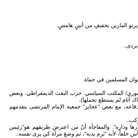
ردى..
سوري/ المكتب السياسي. حزب البعث الديمقراطي. وبعض
ك آثام لم يستطع تحملها).
دفاعه، مع بعض "عجايز" جمعية الإمام المرتضى يتقدمهم
كب..
ارها وداره". والمفاجأة أنّ من اعترضَ طريقهم هو"رئيس