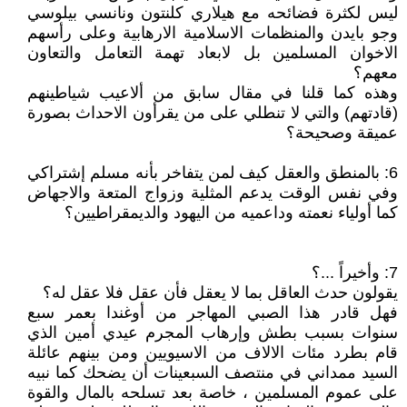
ليس لكثرة فضائحه مع هيلاري كلنتون ونانسي بيلوسي
وجو بايدن والمنظمات الاسلامية الارهابية وعلى رأسهم
الاخوان المسلمين بل لابعاد تهمة التعامل والتعاون
معهم؟
وهذه كما قلنا في مقال سابق من ألاعيب شياطينهم
(قادتهم) والتي لا تنطلي على من يقرأون الاحداث بصورة
عميقة وصحيحة؟
6: بالمنطق والعقل كيف لمن يتفاخر بأنه مسلم إشتراكي
وفي نفس الوقت يدعم المثلية وزواج المتعة والاجهاض
كما أولياء نعمته وداعميه من اليهود والديمقراطيين؟
7: وأخيراً ...؟
يقولون حدث العاقل بما لا يعقل فأن عقل فلا عقل له؟
فهل قادر هذا الصبي المهاجر من أوغندا بعمر سبع
سنوات بسبب بطش وإرهاب المجرم عيدي أمين الذي
قام بطرد مئات الالاف من الاسيويين ومن بينهم عائلة
السيد ممداني في منتصف السبعينات أن يضحك كما نبيه
على عموم المسلمين ، خاصة بعد تسلحه بالمال والقوة