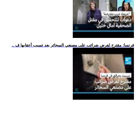
.. فرنسا: مقترح لفرض ضرائب على مصنعي السجائر بعد تسبب أعقابها ف