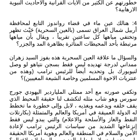
خطورتهم عن الكثير من الايات القرانية والاحاديث النبوية
الارهابية؟
4: هنالك عين ماء في قضاء رواندوز التابع لمحافظة
أربيل شمال العراق تسمى (بالعين السحرية) حَيْث تظهر
وتختفي مياهها كل ساعتين تقريباً ، ويقال بأن مياهها
مرتبطة بأحد المحيطات المتأثرة بظاهرة المد والجزر؟
والسؤال ما علاقة العين السحرية هذه بفوز السيد زهران
ممداني لدرجة تهديده ليس فقط بسجن نتياهو لو وصل
لنيويورك بل وتحديه أيضاً للرئيس ترامب (وهذه من
عنتريات الاخوة المسلمين وخاصة الشيعة المغيبين)؟
وتكفي صورته مع أحد ممثلي الملياردير اليهودي جورج
سورس وهو شاب مثله لتكشف لنا حقيقة المحيط الذي
يقف خلفه ويدعمه ويغذيه ، لابل وإلى خطورة ما تخطط
له الدولة العميقة في أمريكا والعالم والمتمثلة (بكارتلات
النفط والغاز والأسلحة والاعلام) والتي يبدو ليس فقط
إنزعاجها الشديد من سياسات الرئيس ترامب لإعادة
الأمن والسلام في المنطقة والعالم وهوية أمريكا الحقيقة