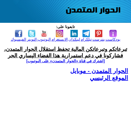
تابعونا على:
بودكاست
بنترست
تيلكرام
لينكدإن
الانستغرام
اليوتيوب
التويتر
الفيسبوك
تبرعاتكم وتبرعاتكن المالية تحفظ استقلال الحوار المتمدن،
فشاركونا في دعم استمرارية هذا الفضاء اليساري الحر
[اشترك في قناة ‫«الحوار المتمدن» على اليوتيوب]
الحوار المتمدن - موبايل
الموقع الرئيسي