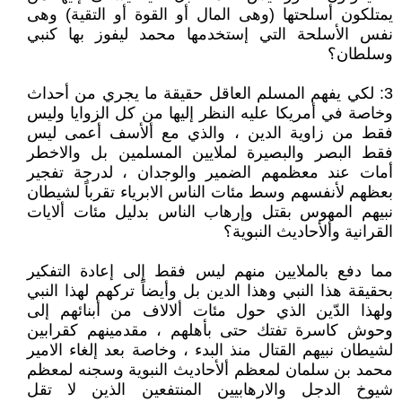
يمتلكون أسلحتها (وهى المال أو القوة أو التقية) وهى
نفس الأسلحة التي إستخدمها محمد ليفوز بها كنبي
وسلطان؟
3: لكي يفهم المسلم العاقل حقيقة ما يجري من أحداث
وخاصة في أمريكا عليه النظر إليها من كل الزوايا وليس
فقط من زاوية الدين ، والذي مع ألأسف أعمى ليس
فقط البصر والبصيرة لملايين المسلمين بل والاخطر
أمات عند معظمهم الضمير والوجدان ، لدرجة تفجير
بعظهم لأنفسهم وسط مئات الناس الابرياء تقرباً لشيطان
نبيهم المهوس بقتل وإرهاب الناس بدليل مئات ألايات
القرانية وألأحاديث النبوية؟
مما دفع بالملايين منهم ليس فقط إلى إعادة التفكير
بحقيقة هذا النبي وهذا الدين بل وأيضاً تركهم لهذا النبي
ولهذا الدّين الذي حول مئات ألالاف من أبنائهم إلى
وحوش كاسرة تفتك حتى بأهلهم ، مقدمينهم كقرابين
لشيطان نبيهم القتال منذ البدء ، وخاصة بعد إلغاء الامير
محمد بن سلمان لمعظم ألأحاديث النبوية وسجنه لمعظم
شيوخ الدجل والارهابيين المنتفعين الذين لا تقل