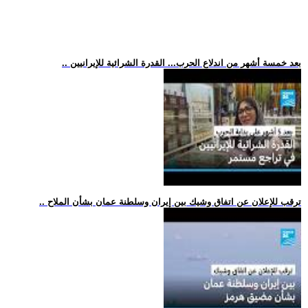
.. بعد خمسة أشهر من اندلاع الحرب... القدرة الشرائية للإيرانيين
.. ترقب للإعلان عن اتفاق وشيك بين إيران وسلطنة عمان بشأن الملاح