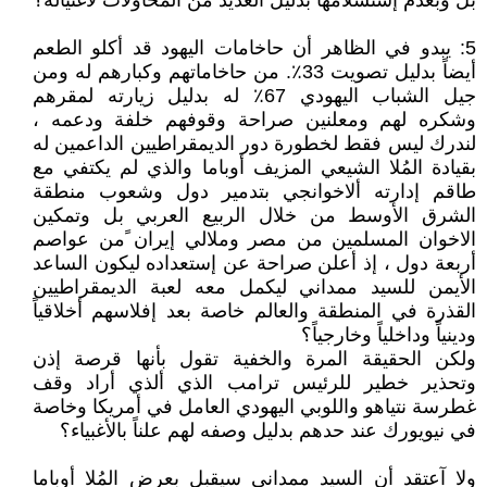
بل وبعدم إستسلامها بدليل العديد من المحاولات لاغتياله؟
5: يبدو في الظاهر أن حاخامات اليهود قد أكلو الطعم
أيضاً بدليل تصويت 33٪‏. من حاخاماتهم وكبارهم له ومن
جيل الشباب اليهودي 67٪‏ له بدليل زيارته لمقرهم
وشكره لهم ومعلنين صراحة وقوفهم خلفة ودعمه ،
لندرك ليس فقط لخطورة دور الديمقراطيين الداعمين له
بقيادة المُلا الشيعي المزيف أوباما والذي لم يكتفي مع
طاقم إدارته ألاخوانجي بتدمير دول وشعوب منطقة
الشرق الأوسط من خلال الربيع العربي بل وتمكين
الاخوان المسلمين من مصر وملالي إيران ًمن عواصم
أربعة دول ، إذ أعلن صراحة عن إستعداده ليكون الساعد
الأيمن للسيد ممداني ليكمل معه لعبة الديمقراطيين
القذرة في المنطقة والعالم خاصة بعد إفلاسهم أخلاقياً
ودينياً وداخلياً وخارجياً؟
ولكن الحقيقة المرة والخفية تقول بأنها قرصة إذن
وتحذير خطير للرئيس ترامب الذي ألذي أراد وقف
غطرسة نتياهو واللوبي اليهودي العامل في أمريكا وخاصة
في نيويورك عند حدهم بدليل وصفه لهم علناً بالأغبياء؟
ولا آعتقد أن السيد ممداني سيقبل بعرض المُلا أوباما