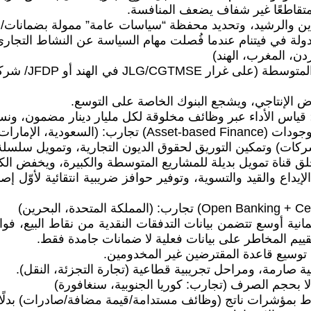
 متقاطعًا غير شفاف يضعف المنافسة.
دين والرشيد، وتحديد محفظة “سياسات عامة” ممولة بضمانات/م
لة في فيتنام عندما فُصلت مهام السياسة عن النشاط التجاري ت
• الفكرة: توسي
راض الإنتاجي، ويشجع البنوك الخاصة على التوسع.
؛ قياس الأداء عبر وظائف مخلوقة لكل مليار دينار مضمون، ونس
 وتمكين التوريق لحقوق الديون التجارية، وتمويل سلسلة الإمدا
ق قناة تمويل بديلة للمشاريع المتوسطة والكبيرة، ويخفض الك
يداع والقيد والتسوية، وتوفير حوافز ضريبية انتقائية لأوّل إ
انية أوسع تتضمن بيانات التدفقات النقدية من نقاط البيع، فو
توسيع قاعدة المقترضين غير المخدومين.
صارمة، ومراحل تجريبية قطاعية (تجارة التجزئة، النقل).
وط بمؤشرات ناتج (وظائف مستدامة/قيمة مضافة/صادرات) بدلً