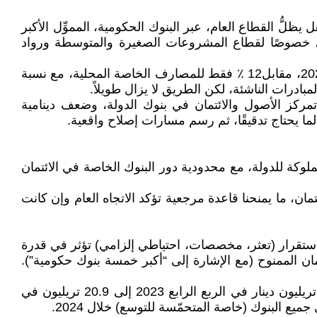
لُّ القطاع العام، عبر البنوك الحكومية، المموِّل الأكبر
ان، خصوصًا لقطاع المشروعات الصغيرة والمتوسطة ورواد
المعطيات التي بين أيدينا تذهب إلى أن المصارف الحكومية تستحوذ على نحو 84٪ من إجمالي الائتمان النقدي في 2023–2024، مقابل12 ٪ فقط للمصارف الخاصة المحلية، مع نسبة
درات الناشئة، لكن الطريق لا يزال طويلاً.
ركز الأصول والائتمان في بنوك الدولة، وضعف دينامية
 لما يحتاج تدقيقًا، ثم رسم مسارات إصلاح واقعية.
ملوكة للدولة، مع محدودية دور البنوك الخاصة في الائتمان
لدولي أشارت — تاريخيًا — إلى أن الدولة تستحوذ على ~86٪ من أصول البنوك وقرابة 69٪ من الائتمان، ما يمنحنا قاعدة مرجعية تؤكد الاتجاه العام وإن كانت
بالاستقرار (تعثر، مخصصات، احتياطي إلزامي) تؤثر في قدرة
ن الممنوح (مع الإشارة إلى “أكبر خمسة بنوك حكومية”).
• كذلك، يبيّن تقرير الاستقرار النقدي – الربع الرابع 2024 أن رفع نسبة الاحتياطي الإلزامي رفع حجم الاحتياطي من 18.6 تريليون دينار في الربع الرابع 2023 إلى 20.9 تريليون في