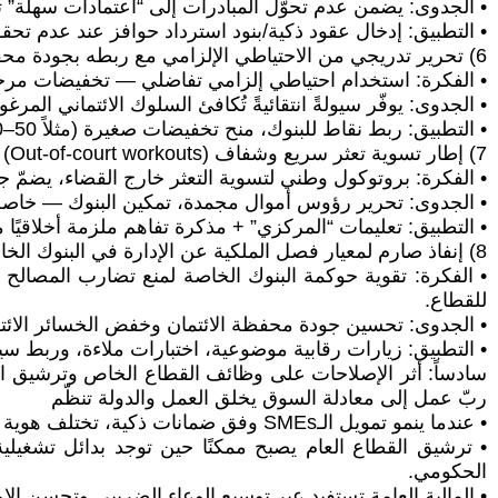
• الجدوى: يضمن عدم تحوّل المبادرات إلى “اعتمادات سهلة” 
• التطبيق: إدخال عقود ذكية/بنود استرداد حوافز عند عدم تحق
6) تحرير تدريجي من الاحتياطي الإلزامي مع ربطه بجودة محفظة الائتمان (تجارب: المغرب، ماليزيا)
• الفكرة: استخدام احتياطي إلزامي تفاضلي — تخفيضات مرحلية للبنوك التي تحقق نسبًا محددة
• الجدوى: يوفّر سيولةً انتقائيةً تُكافئ السلوك الائتماني ال
• التطبيق: ربط نقاط للبنوك، منح تخفيضات صغيرة (مثلاً 50–100 نقطة أساس) لمن يحقق عتباتٍ محددة من الإقراض المنتج ونسب تعثر منضبطة.
7) إطار تسوية تعثر سريع وشفاف (Out-of-court workouts) تجارب: تركيا، إندونيسيا.
• الفكرة: بروتوكول وطني لتسوية التعثر خارج القضاء، يضمّ ج
• الجدوى: تحرير رؤوس أموال مجمدة، تمكين البنوك — خاصة 
• التطبيق: تعليمات “المركزي” + مذكرة تفاهم ملزمة أخلاقيًا
8) إنفاذ صارم لمعيار فصل الملكية عن الإدارة في البنوك الخاصة (تجارب: الاتحاد الأوروبي)
• الفكرة: تقوية حوكمة البنوك الخاصة لمنع تضارب المصالح وت
للقطاع.
• الجدوى: تحسين جودة محفظة الائتمان وخفض الخسائر الائتمانية المتوقعة (ECL)، ما يسمح بتس
• التطبيق: زيارات رقابية موضوعية، اختبارات ملاءة، وربط سي
سادساً: أثر الإصلاحات على وظائف القطاع الخاص وترشيق القطاع
ربّ عمل إلى معادلة السوق يخلق العمل والدولة تنظّم
• عندما ينمو تمويل الـSMEs وفق ضمانات ذكية، تختلف هوية الوظائف: وظائف ذات مهارات، موزعة جغرافيًا، وأكثر مرونة في الأزمات.
• ترشيق القطاع العام يصبح ممكنًا حين توجد بدائل تشغيل
الحكومي.
• المالية العامة تستفيد عبر توسيع الوعاء الضريبي وتحسن الام