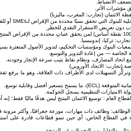
تضعف الانضباط.
ق مؤشرات الأثر.
 من الإقراض لـSMEs أو للقطاعات المنتِجة، مع ضبط جودة الائتمان (NPLs).
مرغوب دون تعريض الاستقرار النقدي للخطر.
معيات البنوك ومؤسسات التحكيم، لتدوير الأصول المتعثرة بسرع
الخاصة — من إعادة التدوير والتوسع.
 مع اتحاد المصارف، ونظام نقاط يثيب سرعة الإنجاز وجودته.
ركُّز التسهيلات لدى الأطراف ذات العلاقة، وهو ما يرفع ثقة 
عير أفضل وقابلية توسع.
ولة الامتيازات التنظيمية بسجل الحوكمة.
 العام : توسيع الائتمان المنتج ليس هدفًا ماليًا فقط؛ إنه أ
ية في القطاع الخاص، أي حين تنمو قطاعات قادرة على استيع
تثال، والتقليل من التحويلات غير المنتجة.