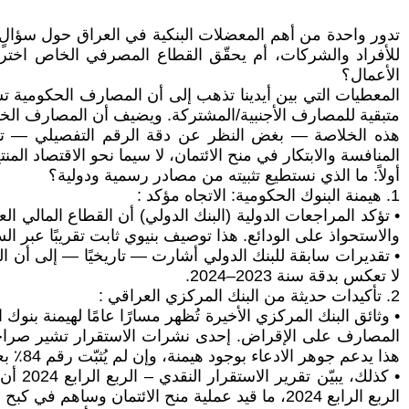
تدور واحدة من أهم المعضلات البنكية في العراق حول سؤالٍ بسي
للأفراد والشركات، أم يحقّق القطاع المصرفي الخاص اخترا
الأعمال؟
متبقية للمصارف الأجنبية/المشتركة. ويضيف أن المصارف الخاص
هذه الخلاصة — بغض النظر عن دقة الرقم التفصيلي — تمسّ 
المنافسة والابتكار في منح الائتمان، لا سيما نحو الاقتصاد الم
أولاً: ما الذي نستطيع تثبيته من مصادر رسمية ودولية؟
1. هيمنة البنوك الحكومية: الاتجاه مؤكد :
• تؤكد المراجعات الدولية (البنك الدولي) أن القطاع المالي 
والاستحواذ على الودائع. هذا توصيف بنيوي ثابت تقريبًا عبر السن
لا تعكس بدقة سنة 2023–2024.
2. تأكيدات حديثة من البنك المركزي العراقي :
• وثائق البنك المركزي الأخيرة تُظهر مسارًا عامًا لهيمنة ب
المصارف على الإقراض. إحدى نشرات الاستقرار تشير صراحةً 
هذا يدعم جوهر الادعاء بوجود هيمنة، وإن لم يُثبّت رقم 84٪ بعينه .
الربع الرابع 2024، ما قيد عملية منح الائتمان وساهم في كبح التضخم. هذه السياسة النقدية تُفسّر جزئياً بطء نمو الائتمان لدى جميع البنوك (خاصة المتحمّسة للتوسع) خلال 2024.