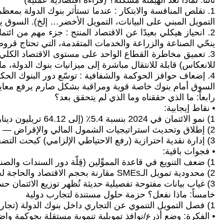
ثالثاً: لماذا تُعد الهيمنة مشكلة؟ (قراءة اقتصادية عملية)
1. تقلص المنافسة والابتكار : عندما تستأثر بنوك الدولة بمعظ
التمويل المبني على البيانات، التمويل الأخضر… إلخ). السوق يصبح
2. انحياز هيكلي بعيدًا عن الاقتصاد المنتج : جزء مهم من ا
ينحّي الصناعة والزراعة والخدمات المتقدمة، التي تحتاج قروضً
3. تعميق مخاطرة القطاع الواحد على مستوى الاقتصاد الكلي
للانعكاس) قابلة للانتقال مباشرة إلى ميزانيات بنوك الدولة، ما
4. إضعاف حوافز الحوكمة والشفافية : توسّع دور البنوك الحك
السوق أمام بنوك خاصة قوية ومراقبة بشكل صارم يرفع معايير 
رابعاً: ما الذي حققناه وما الذي لم يتحقق بعد؟
• نقاط إيجابية:
1) نمو الائتمان في 2024 بنسبة 5.4٪ (إلى 64.12 تريليون دينار) — يعكس تحسنًا تدريجيًا في شهية الإقراض.
2) إطلاق وتحديث استراتيجيات الشمول المالي والإقراض — إقرار رسمي باحتياج السوق لتوسيع الوصول إلى التمويل وتوجيهه لفئات جديدة .
3) إدارة نقدية احترازية (رفع الاحتياطي الإلزامي) كبحت التضخم لكنها ضيّقت الائتمان مؤقتًا — توازن معقول بين الاستقرار والسعة الائتمانية
• فجوات باقية:
1) ضعف التنويع في قاعدة المموِّلين (قِلّة دور السندات والصناديق والتمويل المبني على الأصول).
2) محدودية تمويل الـSMEs مقارنة بحجم الاقتصاد والحاجة لخلق وظائف. تقارير تنموية تؤكد المعوقات (ضمانات، إجراءات، تحصيل).
3) غياب بيانات مفتوحة تفصيلية حديثة تُظهر توزيع الائتمان حسب ملكية البنوك بشكل دوري — وهو شرط لرقابة عامة فعالة.
خامساً: ماذا نفعل؟ حزمة حلول مستندة لتجارب دولية
1) فصل التمويل التنموي عن التجاري داخل بنوك الدولة (تجارب: مصر، فيتنام).
• الفكرة: وضع أذرع/نوافذ تمويلية تنموية مستقلة بحوكمة 