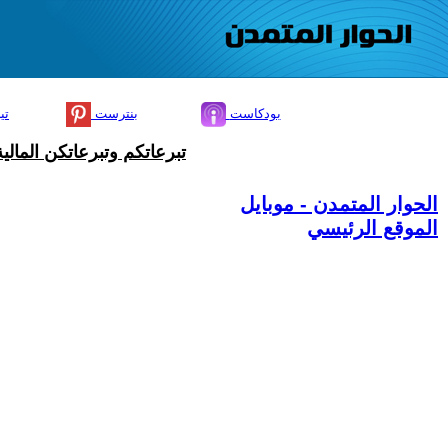
بودكاست
بنترست
تي
تبرعاتكم وتبرعاتكن المال
الحوار المتمدن - موبايل
الموقع الرئيسي