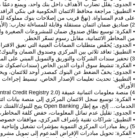
• الجدوى: يقلل تضارب الأهداف داخل بنك واحد، ويمنع دعمًا
• التطبيق: مراجعة محافظ الائتمان الحكومية في بنكي الراف
على قدم المساواة. (نهجٌ قريب من إصلاحات بنوك مملوكة للدو
2) صناديق ضمان ائتمان مستقلة وقابلة للمساءلة تجارب: (الأردن، المغرب، الهند)
من المخاطر الائتمانية، مقابل رسومٍ تسعّر الخطر.
• الجدوى: يُخفّض متطلبات الضمانات العينية التي تعيق الاقت
• التطبيق: تعاقد ثلاثي بين المركزي وصندوق الضمان والبنوك
3) تحفيز سندات الشركات والتوريق والتمويل المبني على الموجودات (Asset-based Finance) تجارب: (السعودية، الإمارات، تركيا)
• الفكرة: تنشيط سوق أدوات الدين الخاص (سندات/صكوك شركات)
• الجدوى: يخفّ الضغط عن البنوك كمصدر أوحد للائتمان، ويخل
• التطبيق: تحديث تعليمات الإصدار الخاص، تبسيط إجراءات الإ
الأوراق.
4) منصة معلومات ائتمانية عميقة (Open Banking + Central Credit Registry 2.0) تجارب: (المملكة المتحدة، البحرين)
• الفكرة: توسيع سجل الائتمان المركزي إلى منصة بيانات ائتم
الخدمات… إلخ، مع إطار Open Banking يتيح للبنوك/الفنتك تقييم المخاطر على بيانات فعلية لا ضمانات جامدة فقط.
• الجدوى: تقليل عدم تماثل المعلومات، خفض كلفة المخاطر، 
• التطبيق: شراكات تقنية بإشراف المركزي، موافقات خصوصية 
5) ربط مبادرات المركزي التنموية بمؤشرات تشغيل وإنتاجية لا بحجم الصرف (تجارب: كوريا الجنوبية، سنغافورة)
• الفكرة: تحويل مبادرات الإقراض المدعوم إلى تمويل مشر