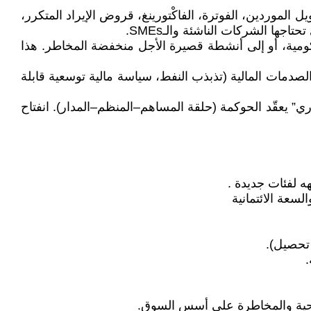
ل الموردين، الفوترة، الفاكْتورينغ، قروض الإيراد المتكرر،
جها الشركات الناشئة والـSMEs.
ه حكومية، أو إلى أنشطة قصيرة الأجل منخفضة المخاطر. هذا
صدمات المالية (تذبذب النفط، سياسة مالية توسعية قابلة
ري” يعقّد الحوكمة (حلقة المساهم–المنظم–المدار). انفتاح
ربحية والمخاطرة على أسس السوق.