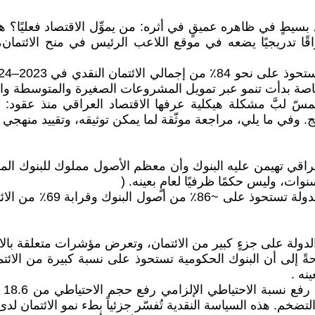
طٍ في ظاهره عميقٍ في أثره: من يموِّل الاقتصاد فعليًا؟ هل يظ
قًا تدريجيًا يضعه في موقع اللاعب الرئيس في منح الائتم
ة بدأت تنمو عبر تمويل المشروعات الصغيرة والمتوسطة والمبا
لبَّ مشكلة هيكلية عرفها الاقتصاد العراقي منذ عقود: تم
نتج. وفي ما يلي، مراجعة موثّقة لما يمكن توثيقه، وتقييد منهجي
العراقي تهيمن عليه البنوك وأن معظم الأصول مملوك للبنوك الم
وات، وليس حكمًا ظرفيًا لعامٍ بعينه. (
• تقديرات سابقة للبنك ا
نوك الدولة على جزءٍ كبير من الائتمان، وتعرض مؤشرات متعلقة 
إلى أن البنوك الحكومية تستحوذ على نسبة كبيرة من الائتما