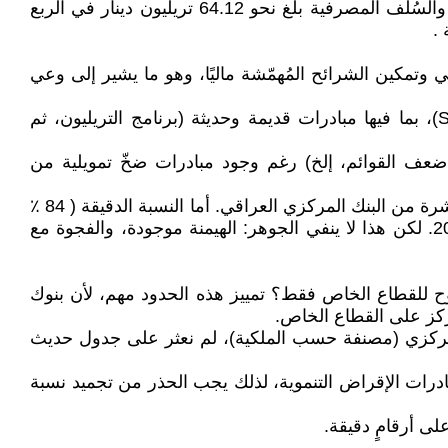
3. حجم الائتمان الكلي واتجاه نموه : نشرات الأخبار الاقتصادية المعتمدة على بيانات “المركزي” تُظهر أن إجمالي القروض والسُلف المصرفية بلغ نحو 64.12 تريليون دينار في الربع
 بحاجة البلاد إلى توسيع الوصول المالي وتمكين الشرائح المُهمّشة ماليًا، وهو ما يشير إلى وعي
• كما نشر “المركزي” الاستراتيجية الوطنية للإقراض التي تؤطر مبادرات تمويل المشروعات الصغيرة والمتوسطة (SMEs)، بما فيها مبادرات قديمة وحديثة (برنامج التريليون، ثم
عراق (ضمانات، تحصيل، مخاطر قانونية، ضعف القوائم، إلخ) رغم وجود مبادرات ضخّ تمويلية من
خلاصة القسم الأول : الاتجاه البنيوي — هيمنة بنوك الدولة على الائتمان والأصول — ثابت بتوثيق البنك الدولي وبتلميحات مباشرة من البنك المركزي العراقي. أما النسبة الدقيقة ( 84 ٪
للحكومية، 12٪ للقطاع الخاص المحلي) فلا نجد لها — حتى لحظة الكتابة — رقمًا قاطعًا منشورًا رسميًا لعامي 2023–2024. لكن هذا لا ينفي الجوهر: الهيمنة موجودة، والفجوة مع
وح للقطاع الخاص فقط؟ تمييز هذه الحدود مهم، لأن بنوك
تركز على القطاع الخاص.
مركزي (مصنفة حسب الملكية)، لم نعثر على جدول حديث
ادرات الإقراض التنموية، لذلك يجب الحذر من تجميد نسبة
لى أرقامٍ دقيقة.