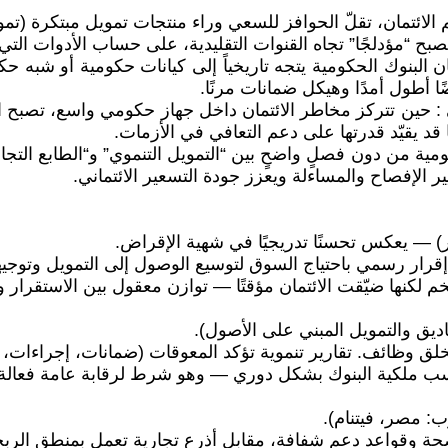
م الائتمان، تقلّ الحوافز للسعي وراء منتجات تمويل مبتكرة (تموي
 “مؤدلجًا” تجاه القنوات التقليدية، على حساب الأدوات التي تحتا
ئتمان البنوك الحكومية يتجه تاريخياً إلى كيانات حكومية أو شب
ا أطول أمدًا وهيكل ضمانات مرنًا.
 : حين تتركز مخاطر الائتمان داخل جهاز حكومي واسع، تصبح ال
 قد يقيّد قدرتها على دعم التعافي في الأزمات.
ومية من دون فصلٍ واضحٍ بين “التمويل التنموي” و“الطابع التجا
الإفصاح والمساءلة ويعزز جودة التسعير الائتماني.
واضحة وقواعد دعم شفافة، مقابل أذرع تجارية تعمل بمنطق ال