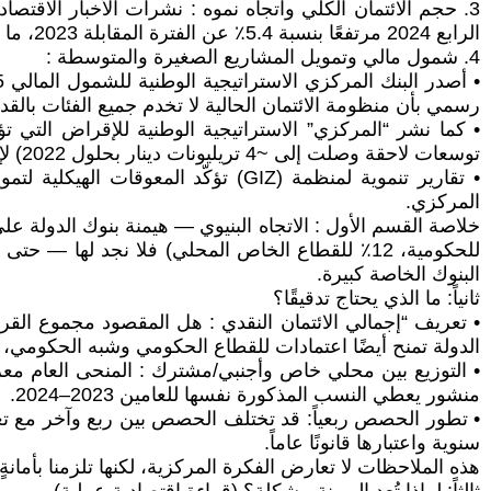
الرابع 2024 مرتفعًا بنسبة 5.4٪ عن الفترة المقابلة 2023، ما يعني أن السوق الائتماني ينمو، لكنه لا يغيّر بمفرده هيكل الهيمنة .
4. شمول مالي وتمويل المشاريع الصغيرة والمتوسطة :
رسمي بأن منظومة الائتمان الحالية لا تخدم جميع الفئات بالقدر
توسعات لاحقة وصلت إلى ~4 تريليونات دينار بحلول 2022) لإسناد التمويل عبر الجهاز المصرفي.
المركزي.
البنوك الخاصة كبيرة.
ثانياً: ما الذي يحتاج تدقيقًا؟
• تعريف “إجمالي الائتمان النقدي : هل المقصود مجموع الق
الدولة تمنح أيضًا اعتمادات للقطاع الحكومي وشبه الحكومي، 
• التوزيع بين محلي خاص وأجنبي/مشترك : المنحى العام 
منشور يعطي النسب المذكورة نفسها للعامين 2023–2024.
• تطور الحصص ربعياً: قد تختلف الحصص بين ربع وآخر مع تغي
سنوية واعتبارها قانونًا عاماً.
هذه الملاحظات لا تعارض الفكرة المركزية، لكنها تلزمنا بأمانة