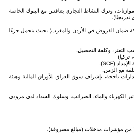
وازنات، وترك النشاط التجاري يتنافس مع البنوك الخاصة
دريجيًا).
ع نطاق صندوق ضمان للمشروعات الصغيرة والمتوسطة (على غرار JLG/CGTMSE في الهند أو JFDP/ شركة ضمان القروض في الأردن والمغرب) بحيث يتحمل جزءًا
ب التعثر، وكلفة التحصيل.
د (SCF).
لفة مع الزمن.
صدارات ناجحة، بإشراف سوق العراق للأوراق المالية وهيئة
اتير الكهرباء والماء، الضرائب، وسلوك السداد لدى مزودي
ا من مؤشرات مدخلات (مبالغ مصروفة).