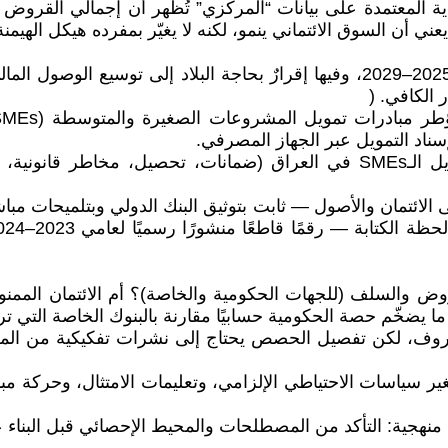
• أصدر البنك المركزي الاستراتيجية الوطنية للشمول المالي 2025–2029، وفيها إقرارٌ
 الكافي. (
• تقارير تنموية لمنظمة (GIZ) تؤكّد المعوقات الهيكلية لتمويل الـSMEs في ال
روض والسلف (للجهات الحكومية والخاصة)؟ أم الائتمان الممن
ما يضخّم حصة الحكومية حسابيًا مقارنة بالبنوك الخاصة التي 
معروف، لكن تفصيل الحصص يحتاج إلى نشرات تفكيكية من ال
ر سياسات الاحتياطي الإلزامي، وتعليمات الامتثال، وحركة مب
ٍ منهجية: التأكد من المصطلحات والمحيط الإحصائي قبل البناء ع