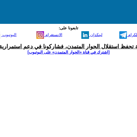
تابعونا على:
لكرام
لينكدإن
الانستغرام
اليوتيوب
ية تحفظ استقلال الحوار المتمدن، فشاركونا في دعم استمرارية 
[اشترك في قناة ‫«الحوار المتمدن» على اليوتيوب]