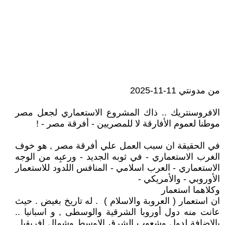
من مدونتي 11-11-2025
الافروسنتريك .. ذاك المشروع الاستعماري لجعل مصر
موطنا لعموم الأفارقة لا للمصريين - أفرقة مصر - !
في الحقيقة ان سبب العمل علي أفرقة مصر , هو خوف
الغرب الاستعماري - في ثوبه الجديد - ورعبِه من الوجه
الاستعماري - العرب اسلامي - المنافس اللدود للاستعمار
الأوروبي - والأمريكي -
وكلاهما استعمار
ان استعمار ( العروبة والاسلام ) . له تاريخ بغيض . حيث
عانت منه دول أوروبا الشرقية والوسطى , و اسبانيا ..
بالإضافة لدول وشعوب الشرق الاوسط وشمال افريقيا .