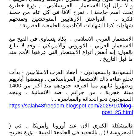
و لا تزال لهذا الاستعمار - العربسلامي - , بؤرة خطيرة
تحت اسم جامعة ! . تفرخ آلافاً في كل عام من حملة
فكره ,, الدواعش الارهابيين المتوحشين وتمنحهم
شهادات كما الشهادات الاكاديمية الجامعية العصرية ! .
الاستعمار العربي الاسلامي , يكاد يتساوى في القبح مع
الاستعمار الغربي - الاوروبي والامريكي - وقد لا نبالغ
بالقول: إنه أبغض أنواع الاستعمار التي عرفتها الأمم منذ
ما قبل التاريخ .
السعودية والسعوديون - أحفاد العرب الاسلاميين - بدأت
تخلع عباءة ذاك الاستعمار العرباسلامي . وينفضوا أياديهم
ويطهِّروا ثيابهم مما اقترفه جدودهم منذ أكثر من 1400
سنة هجرية . من جرائم . ضد الانسانية . ويتجه
السعوديون نحو الحداثة والمعاصرة . :
https://salah48freedom.blogspot.com/2025/10/blog-
post_25.html
فالمشكلة الكبري الآن عند أوروبا وأمريكا .. في (
المحروسة ! ) ,, بالتحديد في الجامعة الدينية - بؤرة تخريج