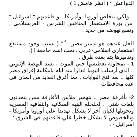
الدواعش * ( انظر هامش 1 )
.. ولكي تتخلص أوروبا وأمريكا , و قاعدتهم " اسرائيل "
من بؤرة الاستعمار المنافس الشرس - العربسلامي .
وتمنع نهوضه من جديد .
الحل عندهم هو تدمير مصر .. ْ " ( بسبب وجود مستنقع
استعماري اسلامي-عربي . تحت اسم جامعة ! ).
وتدميرها يتم بعدة طرق :
1 - بمحاولة تعطيشها حتي الموت - بسد النهضة الإثيوبي
.. الذي أرسلت اثيوبيا انذارا منذ ايام بامكانية إغراق مصر
كلها .. بعد فتح البوابات , مما أغرق العديد من المدن في
عدة محافظات
2- بأفرقة مصر .. بتهجير ملايين الأفارقة ممن يتحدثون
بلغات شتي . لخلخلة البنية السكانية والثقافية المصرية
وتحويلها لكيان آخر لا يشكل تهديدا علي أوروبا وأمريكا -
وبالخصوص لا يشكل خطرا علي قاعدتهم في الشرق : -
اسرائيل - .