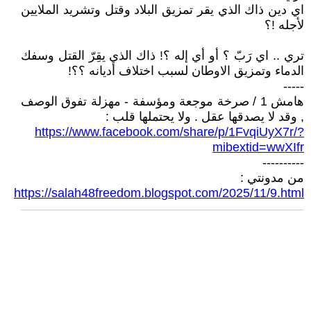
اي دين ذاك الذي يقر تمزيق البلاد وقتل وتشريد الملايين
لأجله !؟
تري .. اي رَبّ ؟ أو أي إله ؟! ذاك الذي يقِرّ القتل وسفك
الدماء وتمزيق الاوطان لسبب اختلاف أديانه ؟؟!
-----
هامش 1 / صرخة موجعة ومؤسفة - مهزلة تفوق الوصف
, وقد لا يصدقها عقل . ولا يحتملها قلب :
https://www.facebook.com/share/p/1FvqiUyX7r/?
mibextid=wwXIfr
----------
من مدونتي :
https://salah48freedom.blogspot.com/2025/11/9.html