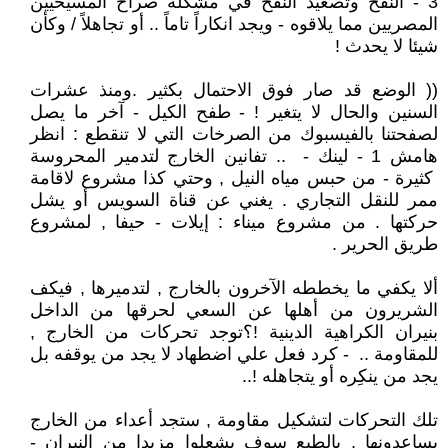
3 - النفخ وتصعيد النفخ في مشكلة صراخ المسيحيين
المصريين مما يلاقوه - ويجد انكاراً تاماً .. أو تجاهلاً / وكأن
شيئا لا يحدث !
(( الوضع قد صار فوق الاحتمال بكثير .ومنذ عشرات
السنين والحال لا يتغير ! - طفح الكيل - آخر ما يصل
لصفحتنا بالفيسبوك من الصرخات التي لا تنقطع : انظر
هامش 1 - لينك - .. تفانين الخارج لتدمير المحروسة
كثيرة - من حبس مياه النيل , وحتي كذا مشروع لاقامة
ممر للنقل التجاري . يغني عن قناة السويس أو يشل
حركتها . من مشروع ميناء : إيلات - حيفا , لمشروع
طريق الحرير .
ألا يكفي ما يخططه الآخرون بالخارج , لتدميرها , فيكف
الشريرون من أهلها عن السعي لحرقها من الداخل
بنيران الكراهية الدينية !؟توجد تحركات من الخارج ,
للمقاومة .. - كرد فعل علي اضطهاد لا يجد من يوقفه بل
يجد من ينكِره أو يتجاهله !..
تلك التحركات لتشكيل مقاومة , ستجد أعداء من الخارج
يساعدونها , بالطبع سوف يشعلوا مزيدا من النيران -