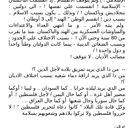
الإسلامي ! ) ولم يتوقف الانقسام , إذ انقسمت الباكستان
- الإسلامية ! انقسمت علي نفسها ! - الي دولتين :
بنجلاديش وباكستان ! / وبذلك ,, يكون بسبب الاسلام ..
بسبب دين ! انقسم الوطن " الهند " إلى 3 أوطان !
ولم ينته الأمر .. و ما انتهي العداء والاعتداءات
والمناوشات العسكرية بين الهند والباكستان .منذ ما يقرب
من 80 سنة وحتي الآن ! - بسبب الاختلاف علي الحدود -
وبسبب الضغائن الدينية - بينما كانت الدولتان وطناً واحداً
و دول واحدة ! /
مصائب الأديان . لا تتوقف !
-- من ذا الذي يريد تمزيق بلاده لأجل الدين ؟!
من ذا الذي يريد اراقة دماء شعبه بسبب اختلاف الاديان
؟!
من الذي يريد لبلده خرابا .. كما السودان .. و ليبيا ! أوكما
مصير أهل غزة .. أو كما حال اليمن / لأجل فلسطين !. أو
كما حال سوريا وحال شعبها أو كما حال العراق .. .
وكل قادة تلك البلاد " كانوا دعاة لتحرير فلسطين " ! لا
حرروا فلسطين ولا تركوا بلادهم وشعوبهم بسلامة
تري..