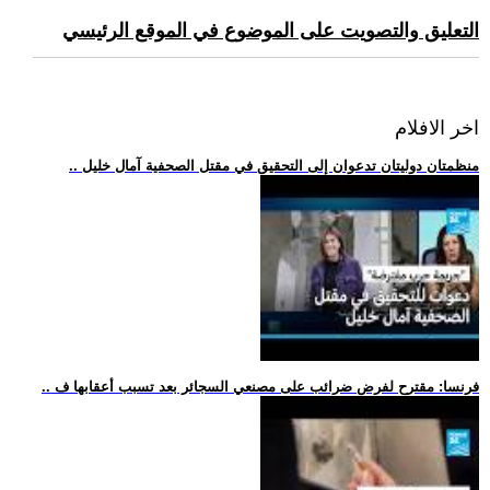
التعليق والتصويت على الموضوع في الموقع الرئيسي
اخر الافلام
.. منظمتان دوليتان تدعوان إلى التحقيق في مقتل الصحفية آمال خليل
.. فرنسا: مقترح لفرض ضرائب على مصنعي السجائر بعد تسبب أعقابها ف