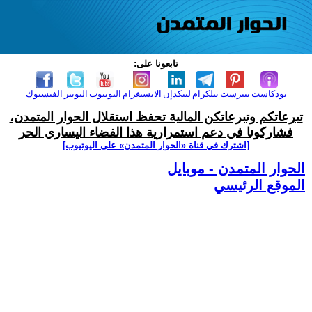
تابعونا على:
بودكاست
بنترست
تيلكرام
لينكدإن
الانستغرام
اليوتيوب
التويتر
الفيسبوك
تبرعاتكم وتبرعاتكن المالية تحفظ استقلال الحوار المتمدن،
فشاركونا في دعم استمرارية هذا الفضاء اليساري الحر
[اشترك في قناة ‫«الحوار المتمدن» على اليوتيوب]
الحوار المتمدن - موبايل
الموقع الرئيسي