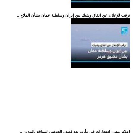
.. ترقب للإعلان عن اتفاق وشيك بين إيران وسلطنة عمان بشأن الملاح
.. إعلام يمني: انفجارات في مأرب بعد قصف الحوثيين لمواقع بالمدين