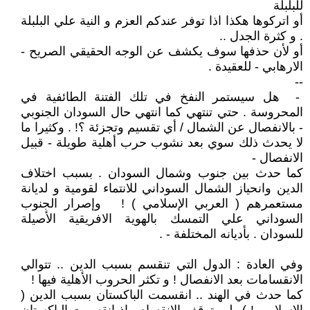
للبلبلة
أو اتركوها هكذا اذا توفر عندكم العزم و النية علي البلبلة
. و كثرة الجدل ..
أو لأن حذفها سوف يكشف عن الوجه الحقيقي الصريح -
الارهابي - للعقيدة .
--
- هل سيستمر النفخ في تلك الفتنة الطائفية في
المحروسة . حتي تنتهي كما انتهي حال السودان الجنوبي
- بالانفصال عن الشمال / أي تقسيم وتجزئة ؟! . وكثيرا ما
لا يحدث ذلك سوي بعد نشوب حرب أهلية طويلة - قبيل
الانفصال -
كما حدث بين جنوب وشمال السودان . بسبب اختلاف
الدين وانحياز الشمال السوداني للانتماء لقومية و لديانة
مستعمرهم ( العربي الإسلامي ) ! وإصرار الجنوب
السوداني علي التمسك بالهوية الافريقية الأصيلة
للسودان . بأديانه المختلفة - .
وفي العادة : الدول التي تنقسم بسبب الدين .. تتوالي
الانقسامات بعد الانفصال ! و تكثر الحروب الأهلية فيها !
كما حدث في الهند .. انقسمت الباكستان بسبب الدين (