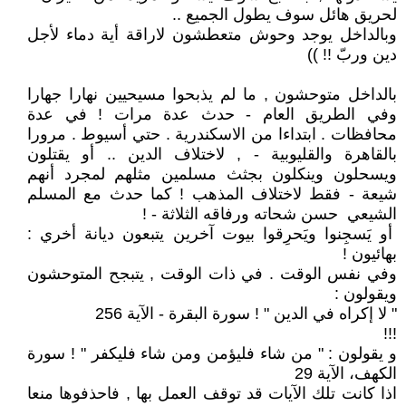
لحريق هائل سوف يطول الجميع ..
وبالداخل يوجد وحوش متعطشون لاراقة أية دماء لأجل
دين وربّ !! ))
بالداخل متوحشون , ما لم يذبحوا مسيحيين نهارا جهارا
وفي الطريق العام - حدث عدة مرات ! في عدة
محافظات . ابتداءا من الاسكندرية . حتي أسيوط . مرورا
بالقاهرة والقليوبية - , لاختلاف الدين .. أو يقتلون
ويسحلون وينكلون بجثث مسلمين مثلهم لمجرد أنهم
شيعة - فقط لاختلاف المذهب ! كما حدث مع المسلم
الشيعي حسن شحاته ورفاقه الثلاثة - !
أو يَسجِنوا ويَحرِقوا بيوت آخرين يتبعون ديانة أخري :
بهائيون !
وفي نفس الوقت . في ذات الوقت , يتبجح المتوحشون
ويقولون :
" لا إكراه في الدين " ! سورة البقرة - الآية 256
!!!
و يقولون : " من شاء فليؤمن ومن شاء فليكفر " ! سورة
الكهف، الآية 29
اذا كانت تلك الآيات قد توقف العمل بها , فاحذفوها منعا