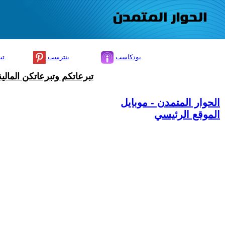
بودكاست
بنترست
تي
تبرعاتكم وتبرعاتكن المال
الحوار المتمدن - موبايل
الموقع الرئيسي