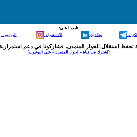
تابعونا على:
لكرام
لينكدإن
الانستغرام
اليوتيوب
ية تحفظ استقلال الحوار المتمدن، فشاركونا في دعم استمرارية 
[اشترك في قناة ‫«الحوار المتمدن» على اليوتيوب]