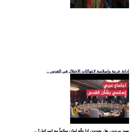
.. إدانة عربية وإسلامية لانتهاكات الاحتلال في القدس
.. يهود بيروت.. هل يعودون إذا وقّع لبنان سلاماً مع إسرائيل؟