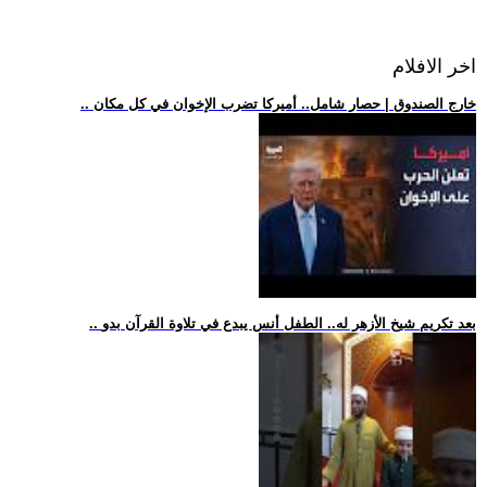
اخر الافلام
.. خارج الصندوق | حصار شامل.. أميركا تضرب الإخوان في كل مكان
.. بعد تكريم شيخ الأزهر له.. الطفل أنس يبدع في تلاوة القرآن بدو