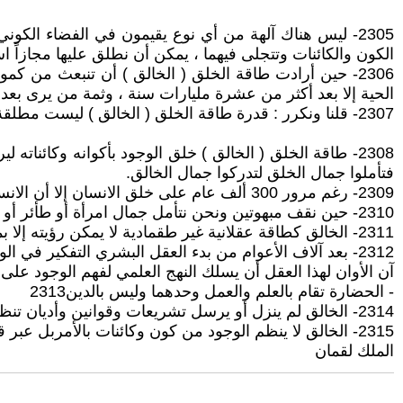
2305- ليس هناك آلهة من أي نوع يقيمون في الفضاء الكو
الكون والكائنات وتتجلى فيهما ، يمكن أن نطلق عليها مجازاً ا
2306- حين أرادت طاقة الخلق ( الخالق ) أن تنبعث من 
الحية إلا بعد أكثر من عشرة مليارات سنة ، وثمة من يرى بعد 
2307- قلنا ونكرر : قدرة طاقة الخلق ( الخالق ) ليست مطلقة ولا تستطيع أن تقول للأشياء كوني فتكون، ولذلك بدأت عملية الخلق منذ أربعة عشر مليار عام وما تزال في بداياتها
2308- طاقة الخلق ( الخالق ) خلق الوجود بأكوانه وكائنا
فتأملوا جمال الخلق لتدركوا جمال الخالق.
2309- رغم مرور 300 ألف عام على خلق الانسان إلا أن الانسان العاقل الكامل بالمطلق (حسب ما سبق وأن عرفناه ) لم يخلق بعد
2310- حين نقف مبهوتين ونحن نتأمل جمال امرأة أو طأئر أو بحرأو فضاء أو أي شيء فنحن نتأمل قدراً من جمال الخالق العظيم وتجلياته في الوجود
2311- الخالق كطاقة عقلانية غير طقمادية لا يمكن رؤيته إلا بما يتجلى فيه من كون وكائنات ، فتأملوا جمال الخلق لتدركوا جمال الخالق كما سبق وأن قلنا
2312- بعد آلاف الأعوام من بدء العقل البشري التفكير في الوجود والقائم به والغاية منه
آن الأوان لهذا العقل أن يسلك النهج العلمي لفهم الوجود على 
- الحضارة تقام بالعلم والعمل وحدهما وليس بالدين2313
2314- الخالق لم ينزل أو يرسل تشريعات وقوانين وأديان تنظم حياة البشر، وكل ذلك نتاج عقل بشري
2315- الخالق لا ينظم الوجود من كون وكائنات بالأمربل عبر قوانين وضعها خلال ملايين السنين
الملك لقمان