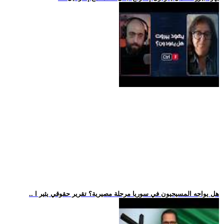
.. هل يواجه المسيحيون في سوريا مرحلة مصيرية؟ تقرير حقوقي يثير ا