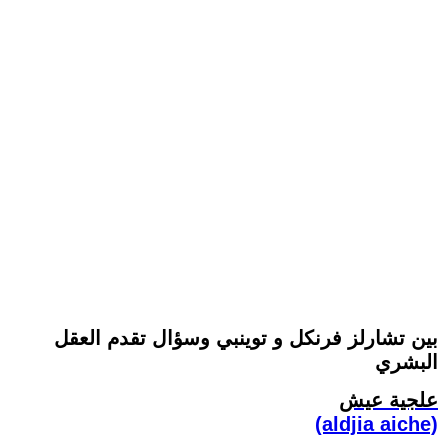
بين تشارلز فرنكل و توينبي وسؤال تقدم العقل
البشري
علجية عيش
(aldjia aiche)