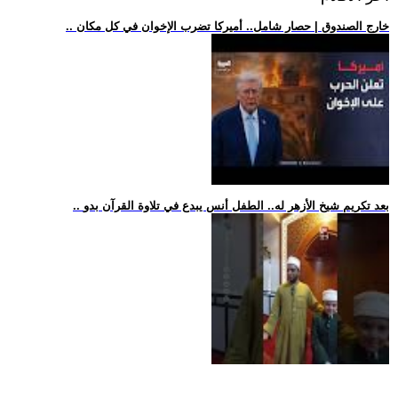
.. خارج الصندوق | حصار شامل.. أميركا تضرب الإخوان في كل مكان
.. بعد تكريم شيخ الأزهر له.. الطفل أنس يبدع في تلاوة القرآن بدو