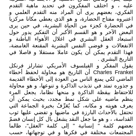
عليه ، و اختلف المفكرون في تحديد ماهية التقدم
الفكري، بعضهم يرى أن المراد منه التقدم العلمي و
اعتبروه مفتاح الحضارة، و هو الذي يعطي مكانا مركزيا
في الحضارة كجزء من الحياة البشرية، في حين يرى
البعض الآخر و هو القسم الأكبر أن التفكير يدور حول
استبعاد العقل البشري في اغلال الأهواء الباطنة و
الانفعالات و فوضى النفس البشرية المقنعة الغامضة،
فهذا التقدم يمكن أن يكون عاملا مستقلا و فاصلا في
التاريخ البشري .
يقول المفكر و الفيلسوف الأمريكي تشارلز فرنكل
Charles Frankel أن التاريخ هو محاولة لحفظ أخطاء
الماضي لكي يمنع الناس من العودة إلى الأخطاء القديمة
و جذوره تمتد في تذبذب الذاكرة و تنوعها، و هو محاولة
للاحتفاظ بيقظة الذاكرة و منحها نظاما، يجعل المرء
ينظم ماضيه على شكل نمط مجدد، بحيث يمكن أن
يعرف هويته و مكانه، كما يُعَرِّفُ بخبرة الجماعة التي
تحتفل بالأحداث البارزة في ماضيها و تفضي عليها ثوب
القداسة، ، و هو ما جعل النقد يشغل بال كل إنسان فضمّ
بعضهم كلمة " إنسانية " إلى كلمة "العقل"، طالما
المجتمعات مختلفة في فكرها و في توجهاتها، حسب