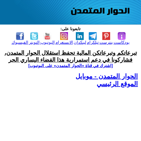
تابعونا على:
بودكاست
بنترست
تيلكرام
لينكدإن
الانستغرام
اليوتيوب
التويتر
الفيسبوك
تبرعاتكم وتبرعاتكن المالية تحفظ استقلال الحوار المتمدن،
فشاركونا في دعم استمرارية هذا الفضاء اليساري الحر
[اشترك في قناة ‫«الحوار المتمدن» على اليوتيوب]
الحوار المتمدن - موبايل
الموقع الرئيسي