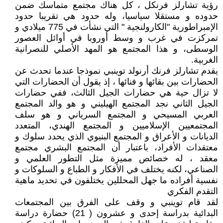
رؤية تشارلز فرنكل ، كل هناك مجتمع متماسك ضمن
حدوده و مستقلا سياسيا، وله حدود هي تقريبا حدود
الإمبراطورية "الكارولنجية " التي نشأت في 775 ميلادي و
تمركزت في غرب و وسط أوروبا في أوائل العصور
الوسطى، و هذا المجتمع هو المهد الأصلي للنصرانية
الغربية.
يقدم تشارلز فرنك أرنولد توينبي نموذجا عندما تحدث عن
الحضارات بين بقائها و فنائها ، إذ يقول أن الحضارات التي
لا تزال حية هي حضارات الجيل الثالث، ففي حضارات
الجيل الثاني نجد المجتمع الهيليني و هو والد المجتمع
العربي المسيحي و المجتمع السرياني و هو سلف
المجتمعيين الإسلاميين و المجتمع الهندي، المتعدد
الديانات و الأعراق و المجتمع البنيوي الذي يحدد سلوك و
معتقدات الأفراد، باعتبار أن المجتمع البشري مجتمع
معقد ، له خصائص مميزة مثل التطور العلمي و
الصناعي، لكنه يختلف في الأفكار و الطباع و السلوكات و
نفسية أفراده ما جهل المحللين يختلفون في تحديد ماهية
التقدم الفكري
لقد قام توينبي و وقف على الفرق بين المجتمعات
البدائية بدراسة إحدى و عشرون ( 21) حضارة دراسة