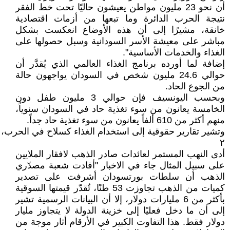
أن نحو 23 مليون مواطن يعيشون حاليًا تحت خط الفقر
نتيجة الحرب الدائرة وما تبعها من أزمات اقتصادية
خانقة، مشيرًا إلى أن هذه الأوضاع انعكست بشكل
مباشر على معيشة الأسر السودانية وسبل حصولها على
الغذاء والخدمات الأساسية".
إضافة لما أورده برنامج الغذاء العالمي الذي يُقدَّر أن
حوالي 24.6 مليون شخص في السودان يواجهون حالة
من الجوع الحاد.
وبحسب اليونسيف فإن حوالي 3 مليون طفل دون
الخامسة يعانون من سوء تغذية حاد في السودان سنوياً،
منهم أكثر من 610 ألفاً يعانون من سوء تغذية حاد جداً.
وتشير تقارير حقوقية إلى استخدام الغذاء كسلاح في الحرب، 
٢
أدى النهب المستمر لعائدات صادر الذهب لافقار الملايين
على سبيل المثال جاء في الاخبار "أفادت شعبة مصدّري
الذهب أن سلطات بورتسودان أشرفت على تصدير
كميات من الذهب تجاوزت 53 طنًا، تُقدّر قيمتها السوقية
بأكثر من 6 مليارات دولار، إلا أن البيانات الرسمية تشير
إلى أن ما دخل فعليًا إلى خزينة الدولة لا يتجاوز مليار
دولار فقط. هذا التفاوت الكبير في الأرقام أثار موجة من