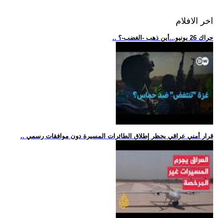
اخر الافلام
.. حراك 26 يونيو...أين ذهب -الغضب-؟
.. قرار أمني عراقي يحظر إطلاق الطائرات المسيرة دون موافقات رسمي