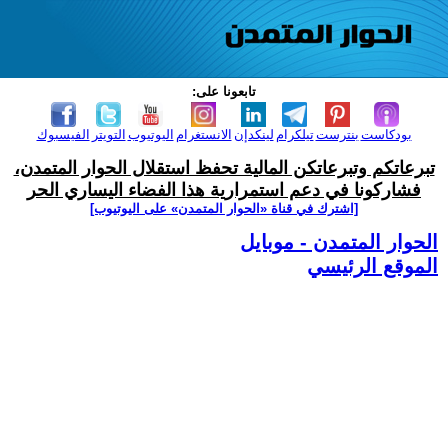
تابعونا على:
بودكاست
بنترست
تيلكرام
لينكدإن
الانستغرام
اليوتيوب
التويتر
الفيسبوك
تبرعاتكم وتبرعاتكن المالية تحفظ استقلال الحوار المتمدن،
فشاركونا في دعم استمرارية هذا الفضاء اليساري الحر
[اشترك في قناة ‫«الحوار المتمدن» على اليوتيوب]
الحوار المتمدن - موبايل
الموقع الرئيسي