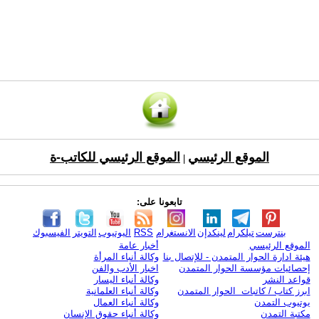
الموقع الرئيسي
الموقع الرئيسي للكاتب-ة
|
تابعونا على:
بنترست
تيلكرام
لينكدإن
الانستغرام
RSS
اليوتيوب
التويتر
الفيسبوك
الموقع الرئيسي
أخبار عامة
هيئة ادارة الحوار المتمدن - للإتصال بنا
وكالة أنباء المرأة
إحصائيات مؤسسة الحوار المتمدن
اخبار الأدب والفن
قواعد النشر
وكالة أنباء اليسار
ابرز كتاب / كاتبات الحوار المتمدن
وكالة أنباء العلمانية
يوتيوب التمدن
وكالة أنباء العمال
مكتبة التمدن
وكالة أنباء حقوق الإنسان