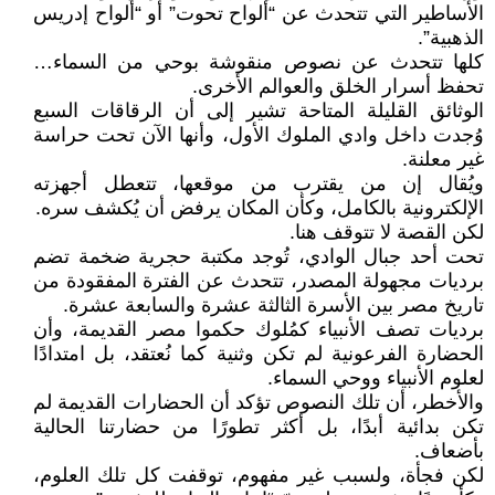
الأساطير التي تتحدث عن “ألواح تحوت” أو “ألواح إدريس
الذهبية”.
كلها تتحدث عن نصوص منقوشة بوحي من السماء…
تحفظ أسرار الخلق والعوالم الأخرى.
الوثائق القليلة المتاحة تشير إلى أن الرقاقات السبع
وُجدت داخل وادي الملوك الأول، وأنها الآن تحت حراسة
غير معلنة.
ويُقال إن من يقترب من موقعها، تتعطل أجهزته
الإلكترونية بالكامل، وكأن المكان يرفض أن يُكشف سره.
لكن القصة لا تتوقف هنا.
تحت أحد جبال الوادي، تُوجد مكتبة حجرية ضخمة تضم
برديات مجهولة المصدر، تتحدث عن الفترة المفقودة من
تاريخ مصر بين الأسرة الثالثة عشرة والسابعة عشرة.
برديات تصف الأنبياء كمُلوك حكموا مصر القديمة، وأن
الحضارة الفرعونية لم تكن وثنية كما نُعتقد، بل امتدادًا
لعلوم الأنبياء ووحي السماء.
والأخطر، أن تلك النصوص تؤكد أن الحضارات القديمة لم
تكن بدائية أبدًا، بل أكثر تطورًا من حضارتنا الحالية
بأضعاف.
لكن فجأة، ولسبب غير مفهوم، توقفت كل تلك العلوم،