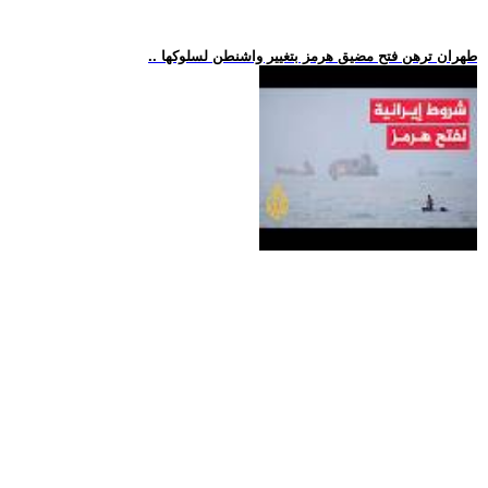
.. طهران ترهن فتح مضيق هرمز بتغيير واشنطن لسلوكها