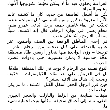
الفراعنة يخفون فيه ما لا يمكن تخيّله: تكنولوجيا الأنبياء
وعلوم السماء.
لكن ما أشعل العاصفة من جديد، كان ما كشفه عالم
الآثار المعروف دكتور وسيم السيسي قبل سنوات، عندما
تحدّث عن لقاء غامض جمعه برجل يُدعى عمرو منير،
محامٍ يعمل في تجارة الرخام، قال إنه اكتشف شيئًا
سيقلب التاريخ رأسًا على عقب.
في إحدى المناطق الواقعة بين الصف وأطفيح، عثر
عمرو بالصدفة على كتل ضخمة من الرخام النادر –
تريستا – وزن الواحدة منها يتجاوز أربعين طنًا، مصطفّة
بدقّة هندسية لا يمكن تفسيرها حتى بأدوات عصرنا
الحديث.
النوع نفسه من الرخام لا يوجد في تلك المنطقة إطلاقًا،
بل في العريش على بعد مئات الكيلومترات… فكيف
وصلت إلى هناك منذ آلاف السنين؟
حين قرر الرجل الحفر أسفل الكتل، اكتشف ما لم يكن
يتوقعه أحد:
طبقات متتابعة من الزلط والبازلت والحجر الجيري
النقي، تمتد إلى أعماق سحيقة، وكأنها بنيت لحماية شيء
ما.