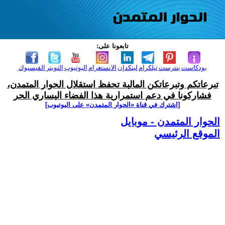
تابعونا على:
بودكاست
بنترست
تيلكرام
لينكدإن
الانستغرام
اليوتيوب
التويتر
الفيسبوك
تبرعاتكم وتبرعاتكن المالية تحفظ استقلال الحوار المتمدن،
فشاركونا في دعم استمرارية هذا الفضاء اليساري الحر
[اشترك في قناة ‫«الحوار المتمدن» على اليوتيوب]
الحوار المتمدن - موبايل
الموقع الرئيسي