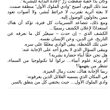
وكأن يدًا خفية ضغطت زرّ “إعادة البداية للبشرية”.
منذ ذلك اليوم، أصبح “وادي الملوك الأول” منطقة صمت.
لا بعثة أثرية تقترب، لا خرائط تُنشر، ولا أصوات تعود
ممن يحاولون الوصول إليه.
ومع ذلك، تتصاعد التسريبات كل فترة، تؤكد أن هناك
استعدادًا لإعلان الكشف رسميًا…
الكشف الذي – إن حدث – سيغيّر كل ما نعرفه عن
التاريخ، عن الدين، وعن الإنسان نفسه.
حتى تلك اللحظة، يبقى الوادي مغلقًا على سره.
ويبقى السؤال الذي لا يجرؤ أحد على الإجابة عنه:
هل نحن حقًا أبناء حضارة بشرية؟
أم ورثة علوم أنبياء… تركوا لنا تكنولوجيا من السماء،
تنتظر من يفهمها؟
ربما الإجابة هناك، تحت رمال الجيزة،
في المكان الذي يسميه القلائل الذين يعرفونه:
وادي الملوك الأول… حيث يختفي كل من ينطق بالسر.