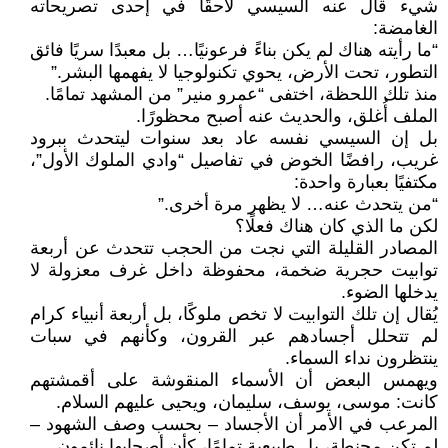
شيء قال عنه السيسي لاحقًا في إحدى تصريحاته
الغامضة:
“ما رأيته هناك لم يكن بناءً فرعونيًا… بل معبدًا سريًا فائق
التطور، تحت الأرض، يحوي تكنولوجيا لا يفهمها البشر.”
منذ تلك اللحظة، اختفى “عمرو منير” من المشهد تمامًا.
الملف أُغلق، والحديث عنه أصبح محظورًا.
بل إن السيسي نفسه عاد بعد سنوات ليتحدث ببرود
غريب، رافضًا الخوض في تفاصيل “وادي الملوك الأول”،
مكتفيًا بعبارة واحدة:
“من يتحدث عنه… لا يظهر مرة أخرى.”
لكن ما الذي كان هناك فعلًا؟
المصادر القليلة التي نجت من الحجب تتحدث عن أربعة
توابيت حجرية ضخمة، محفوظة داخل غرف معزولة لا
يدخلها الضوء.
يُقال إن تلك التوابيت لا تخص ملوكًا، بل أربعة أنبياء كرام
لم تتحلل أجسادهم عبر القرون، وكأنهم في سبات
ينتظرون نداء السماء.
ويهمس البعض أن الأسماء المنقوشة على أقمشتهم
كانت: موسى، يوسف، سليمان، ويحيى عليهم السلام.
المرعب في الأمر أن الأجساد – بحسب وصف الشهود –
لم تكن محنطة، بل طبيعية تمامًا، كأن أصحابها نائمون…