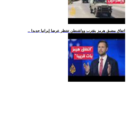
.. اتفاق مضيق هرمز يقترب وواشنطن تنتظر عرضا إيرانيا جديدا