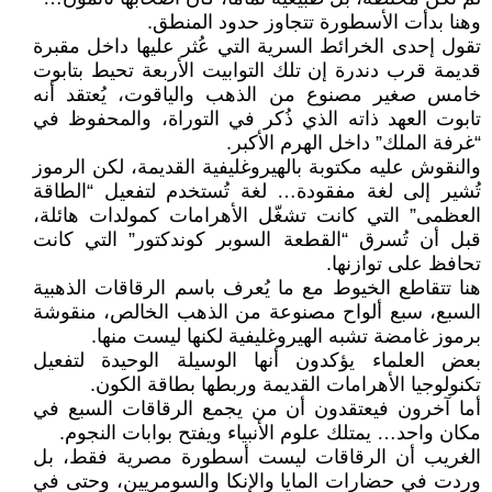
وهنا بدأت الأسطورة تتجاوز حدود المنطق.
تقول إحدى الخرائط السرية التي عُثر عليها داخل مقبرة
قديمة قرب دندرة إن تلك التوابيت الأربعة تحيط بتابوت
خامس صغير مصنوع من الذهب والياقوت، يُعتقد أنه
تابوت العهد ذاته الذي ذُكر في التوراة، والمحفوظ في
“غرفة الملك” داخل الهرم الأكبر.
والنقوش عليه مكتوبة بالهيروغليفية القديمة، لكن الرموز
تُشير إلى لغة مفقودة… لغة تُستخدم لتفعيل “الطاقة
العظمى” التي كانت تشغّل الأهرامات كمولدات هائلة،
قبل أن تُسرق “القطعة السوبر كوندكتور” التي كانت
تحافظ على توازنها.
هنا تتقاطع الخيوط مع ما يُعرف باسم الرقاقات الذهبية
السبع، سبع ألواح مصنوعة من الذهب الخالص، منقوشة
برموز غامضة تشبه الهيروغليفية لكنها ليست منها.
بعض العلماء يؤكدون أنها الوسيلة الوحيدة لتفعيل
تكنولوجيا الأهرامات القديمة وربطها بطاقة الكون.
أما آخرون فيعتقدون أن من يجمع الرقاقات السبع في
مكان واحد… يمتلك علوم الأنبياء ويفتح بوابات النجوم.
الغريب أن الرقاقات ليست أسطورة مصرية فقط، بل
وردت في حضارات المايا والإنكا والسومريين، وحتى في