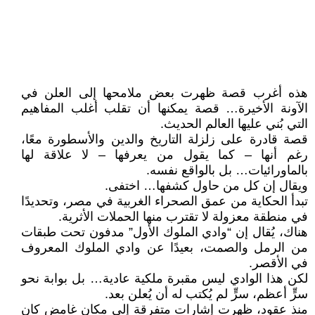
هذه أغرب قصة ظهرت بعض ملامحها إلى العلن في
الآونة الأخيرة… قصة يمكنها أن تقلب أغلب المفاهيم
التي بُني عليها العالم الحديث.
قصة قادرة على زلزلة التاريخ والدين والأسطورة معًا،
رغم أنها – كما يقول من يعرفها – لا علاقة لها
بالماورائيات… بل بالواقع نفسه.
ويقال إن كل من حاول كشفها… اختفى.
تبدأ الحكاية من عمق الصحراء الغربية في مصر، وتحديدًا
في منطقة معزولة لا تقترب منها الحملات الأثرية.
هناك، يُقال إن “وادي الملوك الأول” مدفون تحت طبقات
من الرمل والصمت، بعيدًا عن وادي الملوك المعروف
في الأقصر.
لكن هذا الوادي ليس مقبرة ملكية عادية… بل بوابة نحو
سرٍّ أعظم، سرٍّ لم يُكتب له أن يُعلن بعد.
منذ عقود، ظهرت إشارات متفرقة إلى مكان غامض كان