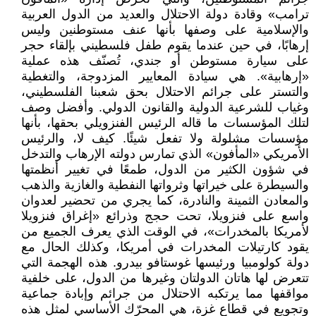
ترامب» وقادة دولة الاحتلال والعديد من الدول العربية
والإسلامية على وصفها بأنها عنف مستوطنين وليس
إرهابًا، في حين عندما يقوم طفل فلسطيني بإلقاء حجر
على سيارة مستوطن أو جندي، تُصنّف هذه عملية
«إرهابية». هي سيادة المعايير المزدوجة، والتغطية
والتستر على جرائم الاحتلال بحق شعبنا الفلسطيني،
وغياب للشرعية الدولية والقانون الدولي. وأفضل وصف
لتلك المؤسسات ما قاله الرئيس الفنزويلي بحقها، بأنها
مؤسسات مشلولة ولا تفعل شيئًا. كيف لا، والرئيس
الأمريكي «المأفون» الذي تمارس دولته الإرهاب والتدخل
في شؤون الكثير من الدول، طمعًا في تغيير أنظمتها
والسيطرة على خيراتها وثرواتها النفطية والغازية والذهب
والمعادن الثمينة والنادرة، كما يجري من تحضير لعدوان
واسع على فنزويلا، تحت حجج وذرائع «إغراق فنزويلا
لأمريكا بالمخدرات»، في الوقت الذي يعرف الجميع من
يقود كارتيلات المخدرات في أمريكا، وكذلك الحال مع
دولة كولومبيا ورئيسها غوستافو بيدرو. هذه الهجمة التي
تتعرض لها هاتان الدولتان وغيرها من الدول، على خلفية
مواقفها مما يرتكبه الاحتلال من جرائم وإبادة جماعية
وتجويع في قطاع غزة، هي المحرّك الأساسي لمثل هذه