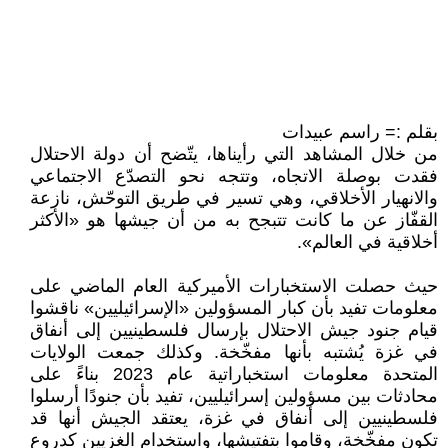
بقلم := راسم عبيدات
من خلال المشاهد التي رأيناها، يتّضح أن دولة الاحتلال
فقدت بوصلة الاتجاه، وتتجه نحو التصدّع الاجتماعي
والانهيار الأخلاقي، وهي تسير في طريق التوحّش، نازعة
القفّاز عن ما كانت تتبجح به من أن جيشها هو «الأكثر
أخلاقية في العالم».
حيث حصلت الاستخبارات الأميركية العام الماضي على
معلومات تفيد بأن كبار المسؤولين «الإسرائيليين» ناقشوا
قيام جنود جيش الاحتلال بإرسال فلسطينيين إلى أنفاق
في غزة يُشتبه بأنها مفخّخة. وكذلك جمعت الولايات
المتحدة معلومات استخباراتية عام 2023 بناءً على
محادثات بين مسؤولين إسرائيليين، تفيد بأن جنودًا أرسلوا
فلسطينيين إلى أنفاق في غزة، يعتقد الجيش أنها قد
تكون مفخّخة، وقاموا بتفتيشها، واستخدام الغزيين كدروع