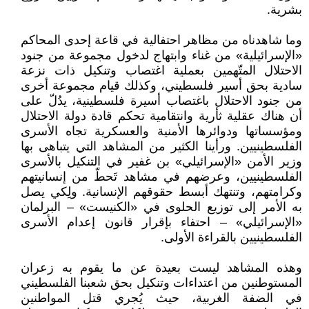
بشرية.
وما شاهدناه من مظاهر احتفالية في قاعة إحدى المحاكم
«الإسرائيلية» من غناء وابتهاج لدخول مجموعة من جنود
الاحتلال المتّهمين بعملية اغتصاب وتنكيل ذات نزعة
سادية بحق أسير فلسطيني، وكذلك قيام مجموعة أخرى
من جنود الاحتلال باغتصاب أسيرة فلسطينية، يدُلّ على
أن هناك عقلية ثأرية وانتقامية تحكم قادة دولة الاحتلال
ومؤسساتها ودوائرها الأمنية والعسكرية تجاه الأسرى
الفلسطينيين. ورأينا الكثير من المشاهد التي يتباهى بها
وزير الأمن «الإسرائيلي» بن غفير في التنكيل بالأسرى
الفلسطينيين، وعرضهم في مشاهد تَحطّ من إنسانيتهم
وكرامتهم، وتنتهك أبسط حقوقهم الإنسانية. ولِكي يصل
به الأمر إلى توزيع الحلوى في «الكنيست» – البرلمان
«الإسرائيلي» – احتفاء بإقرار قانون إعدام الأسرى
الفلسطينيين بالقراءة الأولى.
وهذه المشاهد ليست بعيدة عن ما يقوم به زعران
المستوطنين من اعتداءات وتنكيل بحق شعبنا الفلسطيني
في الضفة الغربية، حيث يُجري قتل المواطنين