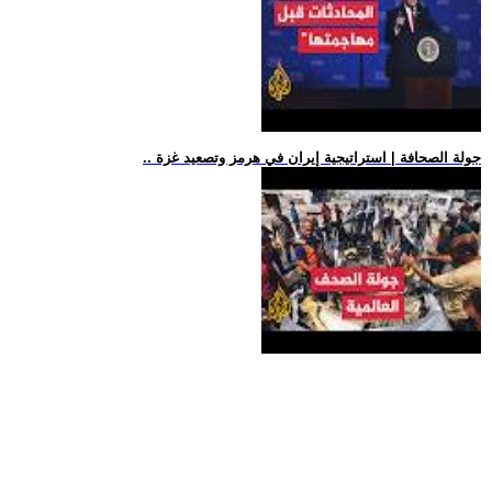
.. جولة الصحافة | استراتيجية إيران في هرمز وتصعيد غزة