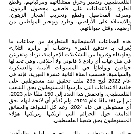
الفلسطينيين وتدمير وحرق ممتلكاتهم ومركباتهم، وقطع
الطرق والاعتداءات على قاطفي محصول الزيتون،
وسرقة المحاصيل وقطع وتخريب أشجار الزيتون،
والاستيلاء على الأراضي، وطرد وتهجير المواطنين من
أرضهم، وقتل حيواناتهم.
هذه الجماعات الاستيطانية المتطرفة من جماعات ما
يُعرف بـ «تدفيع الثمن» و«شباب أو برابرة التلال»
و«لهيفا» وغيرها من التشكيلات الإجرامية، تزداد وتَتفرعن
في ظل غياب أي رادع لا قانوني ولا أخلاقي، وهي تجد لها
حواضن وتواطؤاً في المستويات الأمنية والعسكرية
والسياسية. فحسب القناة الثانية عشرة العبرية، فإنه في
عام 2022 فُتِح 235 ملف تحقيق ضد مستوطنين على
خلفية الاعتداءات التي مارسها المستوطنون بحق الشعب
الفلسطيني، وانخفض هذا العدد إلى 150 ملفًا عام 2023،
ثم إلى 60 ملفًا عام 2024، ولم يُقدَّم أي لائحة اتهام بحق
أي مستوطن في عام 2024، رغم كل الشواهد والحقائق
الدامغة حول الجرائم التي ارتكبها ويرتكبها هؤلاء
المستوطنون بحق شعبنا الفلسطيني.
جرائم المستوطنين، والتي تحرص إدارة «المأفون