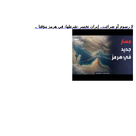
.. لا رسوم أو ضرائب.. إيران تخسر -شرطها- في هرمز مؤقتا