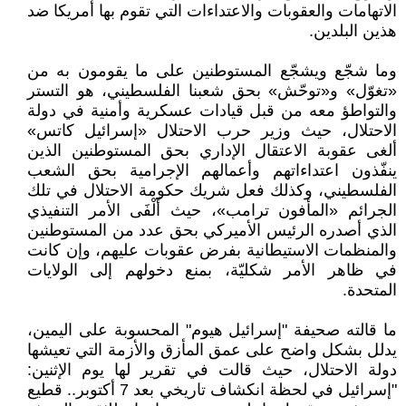
الاتهامات والعقوبات والاعتداءات التي تقوم بها أمريكا ضد
هذين البلدين.
وما شجّع ويشجّع المستوطنين على ما يقومون به من
«تغوّل» و«توحّش» بحق شعبنا الفلسطيني، هو التستر
والتواطؤ معه من قبل قيادات عسكرية وأمنية في دولة
الاحتلال، حيث وزير حرب الاحتلال «إسرائيل كاتس»
ألغى عقوبة الاعتقال الإداري بحق المستوطنين الذين
ينفّذون اعتداءاتهم وأعمالهم الإجرامية بحق الشعب
الفلسطيني، وكذلك فعل شريك حكومة الاحتلال في تلك
الجرائم «المأفون ترامب»، حيث أَلْفَى الأمر التنفيذي
الذي أصدره الرئيس الأميركي بحق عدد من المستوطنين
والمنظمات الاستيطانية بفرض عقوبات عليهم، وإن كانت
في ظاهر الأمر شكليّة، بمنع دخولهم إلى الولايات
المتحدة.
ما قالته صحيفة "إسرائيل هيوم" المحسوبة على اليمين،
يدلل بشكل واضح على عمق المأزق والأزمة التي تعيشها
دولة الاحتلال، حيث قالت في تقرير لها يوم الإثنين:
"إسرائيل في لحظة انكشاف تاريخي بعد 7 أكتوبر.. قطيع