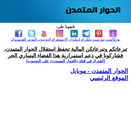
تابعونا على:
بودكاست
بنترست
تيلكرام
لينكدإن
الانستغرام
اليوتيوب
التويتر
الفيسبوك
تبرعاتكم وتبرعاتكن المالية تحفظ استقلال الحوار المتمدن،
فشاركونا في دعم استمرارية هذا الفضاء اليساري الحر
[اشترك في قناة ‫«الحوار المتمدن» على اليوتيوب]
الحوار المتمدن - موبايل
الموقع الرئيسي