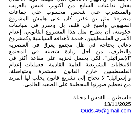
بفعل تداعيات السابع من أكتوبر، فليس بالغريب
والمستغرب على شخص محسوب على جماعات
متطرفة مثل بن غفير، كان على هامش المشروع
الصهيوني وأصبح في قلبه، بل ومقرر في سياسات
حكومته، أن يطرح مثل هذا المشروع القانوني، إعدام
الأسرى الفلسطينيين، خدمة لأهدافه السياسية وكمشروع
دعائي يحتاجه في ظل مجتمع يغرق في العنصرية
والتطرف، من أجل زيادة شعبيته في المجتمع
"الإسرائيلي"، لكي يحصل لحزبه على مقاعد أكثر في
الانتخابات التشريعية العامة القادمة. فعمليات إعدام
الفلسطينيين خارج القانون مستمرة ومتواصلة،
و"إسرائيل" لا تحتاج إلى تشريع قانون يجلب لها المزيد
من تحطيم صورتها المحطمة على الصعيد العالمي.
فلسطين – القدس المحتلة
13/11/2025
Quds.45@gmail.com