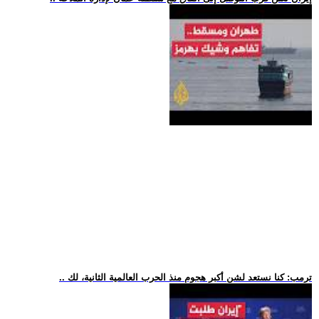
.. ترمب: كنا نستعد لشن أكبر هجوم منذ الحرب العالمية الثانية، لك