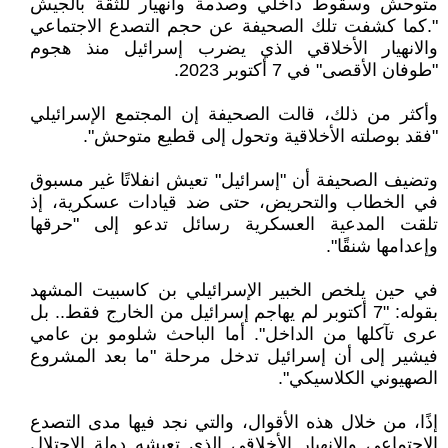
متوحش وسقوط داخلي وصدمة وانهيار للثقة بالجيش
".كما كشفت تلك الصحيفة عن حجم التصدع الاجتماعي
والانهيار الأخلاقي الذي يضرب إسرائيل منذ هجوم
"طوفان الأقصى" في 7 أكتوبر 2023.
وأكثر من ذلك، قالت الصحيفة إن المجتمع الإسرائيلي
"فقد بوصلته الأخلاقية وتحول إلى قطيع متوحش".
وتضيف الصحيفة أن "إسرائيل" تعيش انفلاتًا غير مسبوق
في الخطاب والتحريض، حتى ضد قيادات عسكرية، إذ
تلقت المدعية العسكرية رسائل تدعو إلى "حرقها
وإعدامها شنقًا".
في حين يلخص الخبير الإسرائيلي بن كاسبيت المشهد
بقوله: "7 أكتوبر لم يهاجم إسرائيل من الخارج فقط.. بل
عرى تآكلها من الداخل". أما الباحث شلومو بن عامي
فيشير إلى أن إسرائيل تدخل مرحلة "ما بعد المشروع
الصهيوني الكلاسيكي".
إذًا، من خلال هذه الأقوال، والتي نجد فيها مدى التصدع
الاجتماعي والانهيار الأخلاقي الذي تعيشه دولة الاحتلال