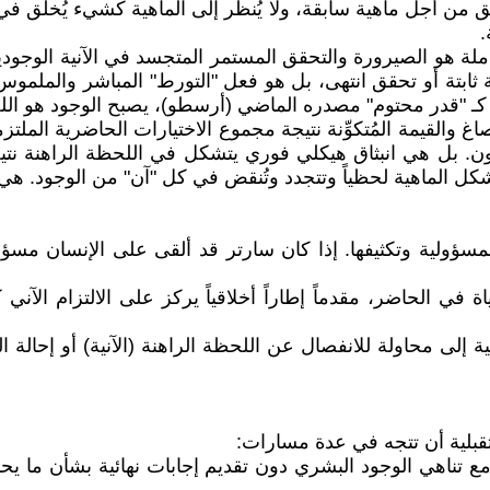
ق من أجل ماهية سابقة، ولا يُنظر إلى الماهية كشيء يُخلق ف
.
لة هو الصيرورة والتحقق المستمر المتجسد في الآنية الوجودية
ثابتة أو تحقق انتهى، بل هو فعل "التورط" المباشر والملموس 
 كـ "قدر محتوم" مصدره الماضي (أرسطو)، يصبح الوجود هو اللحظ
اغ والقيمة المُتكوِّنة نتيجة مجموع الاختيارات الحاضرية المل
ن. بل هي انبثاق هيكلي فوري يتشكل في اللحظة الراهنة نتيجة
شكل الماهية لحظياً وتتجدد وتُنقض في كل "آن" من الوجود. هي ب
لمسؤولية وتكثيفها. إذا كان سارتر قد ألقى على الإنسان مس
 في الحاضر، مقدماً إطاراً أخلاقياً يركز على الالتزام الآني 
 إلى محاولة للانفصال عن اللحظة الراهنة (الآنية) أو إحالة 
تقبلية أن تتجه في عدة مسارات:
 تناهي الوجود البشري دون تقديم إجابات نهائية بشأن ما يحدث