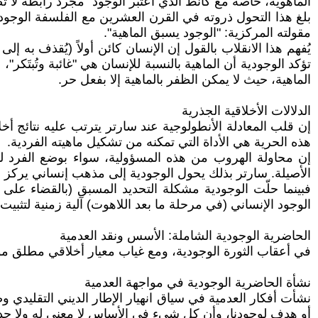
الماهوية، خاصة مع كانط الذي اعتبر الوجود "مجرد رابطة لا 
بلغ هذا التحول ذروته في القرن العشرين مع الفلسفة الوجودية
مقولته المركزية: "الوجود يسبق الماهية".
يُفهم هذا الانقلاب بالقول إن الإنسان كائن أولاً (يُقذف به إ
تؤكد الوجودية أن الماهية بالنسبة للإنسان هي "غائبة وتُبتَكر"
الماهية، حيث لا يمكن الظفر بالماهية إلا بفعل حر.
الدلالات الأخلاقية الجذرية
إن قلب المعادلة الأنطولوجية عند سارتر يترتب عليه نتائج أخل
هذه الحرية هي الأداة التي تمكنه من تشكيل ماهيته الفردية.
إن محاولة الهروب من هذه المسؤولية، سواء بوضع الفرد لنف
الأصيلة. سارتر بذلك يحول الوجودية إلى مذهب إنساني يركز 
فبينما حلّت الوجودية مشكلة التحديد المسبق (بالقضاء على 
الوجود الإنساني (في مرحلة ما بعد اللاهوت) آلية زمنية لتثبي
الحاضرية الوجودية الشاملة: الأسس ونقد العدمية
في أعقاب الثورة الوجودية، ومع غياب معيار أخلاقي مطلق مو
نشأة الحاضرية الوجودية في مواجهة العدمية
نشأت أفكار العدمية في سياق انهيار الإطار الديني التقليدي 
أو هدف لوجودنا، وأن كل شيء في الأساس لا معنى له ولا جد