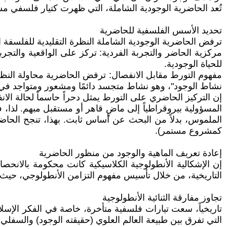
تُعد الحاضرية الوجودية الشاملة، التي ظهرت كتيار فلسفي مست
تحديد الأسس الفلسفية للحاضرية
ترفض الحاضرية الوجودية الشاملة النظرة التقليدية للفلسفة ال
مركزية الحاضر والتجربة الفردية: تركز على الواقعية والتجر
للحياة الوجودية.
مفهوم التورط مقابل الانفصال: ترفض الحاضرية محاولة النظر 
نشاط الوجود"، وهو نشاط متجسد دائمًا ومشعور ومتواجد في 
إن التركيز الحاضري على التورط يمثل دحراً حاسماً لحالة الا
المسؤولية بيروقراطياً إلى ماضٍ قاهر أو مستقبل مبهم. لذا، 
الملموس، بدلاً من البحث عن أساس ثابت. بهذا، تنجح الحاضر
كمشروع مستمر).
إعادة تعريف الماهية والوجود من منظور الحاضرية
إن الإشكالية الأنطولوجية الكلاسيكية كانت محكومة بالانحصار
التاريخية، من خلال تأسيس مفهوم التزامن الأنطولوجي، حيث لا 
تجاوز مفارقة الثنائية الأنطولوجية
التي تفرق بين طبيعة العالم العلوي (حقيقته الوجود) والسفلي 