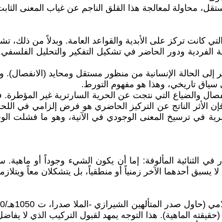
قل، محاولة لمعالجة هذا القلق الناجم عن غياب المعنى الثابت، 
تي كانت تركز على الأبدية والقواعد العامة. وبدلاً من ذلك، تش
بة الفردية ودور الحاضر في تشكيل التفكير والتحليل الفلسفي.
إلى الحالة الإنسانية من منظور مستقل ومحايد (الانفصال). وب
سياق تاريخي، وهذا هو مفهوم التورط.
نفصال والضياع التي نتجت عن الحرية السارترية غير المؤطرة. ف
فإن الأثر الناتج عن التركيز الحاضري هو فرض إلزامي في اللحظ
ية في ترسيخ المعنى الوجودي في الآنية، وهو ما فشلت الوجو
 في الثنائية المألوفة: إما أن يكون الشيء وجوداً أو ماهية.
يسبق أحدهما الآخر زمنياً أو منطقياً، بل يتشكلان معاً ويتلازم
(حقيقته الماهية). هذا التوجه يمهد لقبول التركيب الذي لا يف