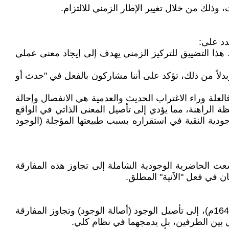
وذلك من خلال تغيير الإطار الزمني للالتزام.
دد على:
 هذا التضييق للتركيز الزمني يهدف إلى إيجاد معنى عملي
دلاً من ذلك، تؤكد على أننا مشاركون بالفعل في "حدث أو
العلة وراء الاغتراب الحديث والعدمية هي الانفصال وإحالة
ة الراهنة، مما يؤدي إلى تأصيل المعنى الذاتي في الواقع
دية النقية في استقراره بسبب طبيعتها المؤجلة (الوجود
 سعت الحاضرية الوجودية الشاملة إلى تجاوز هذه المفارقة
ان في فعل "الآنية" المطلق.
تاريخياً، سعت تيارات فلسفية متأخرة، خاصة في الفكر الإسلامي (حاول صدر المتألهين الشيرازي -الملا صدرا، ت 1050هـ/1640م)، إلى تأصيل الوجود (أصالة الوجود) وتجاوز المفارقة
اضل بين الطرفين، بل يدمجهما في نظام كلي.