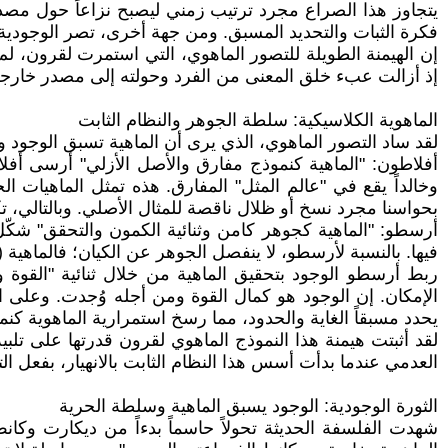
يتجاوز هذا الصراع مجرد ترتيب زمني ليصبح نزاعاً حول مص
فكرة الثبات والتحديد المسبق. ومن جهة أخرى، تصر الوجودية عل
إن الهيمنة الطويلة للتصور الماهوي، التي استمرت لقرون، لم 
إذ أزالت عبء خلق المعنى من الفرد وحولته إلى مصدر خارجي أو
الماهوية الكلاسيكية: سلطة الجوهر والنظام الثابت
لقد ساد التصور الماهوي، الذي يرى أن الماهية تسبق الوجود و
أفلاطون: "الماهية كنموذج مفارق والأصل الأزلي" أرسى أفلا
وخالداً يقع في "عالم المثل" المفارق. هذه تمثل الماهيات ا
بحواسنا مجرد نسخ أو ظلال ناقصة للمثال الأصلي. وبالتالي، تكو
أرسطو: "الماهية كجوهر كامن وثنائية الكمون والتحقق" شكّل أر
فيها. بالنسبة لأرسطو، لا ينفصل الجوهر عن الكيان؛ فالماهية 
ربط أرسطو الوجود بتحقيق الماهية من خلال ثنائية "القوة وا
الإمكان. إن الوجود هو كمال القوة ومن أجله وُجدت. وعلى 
يحدد مسبقاً الغاية والحدود، مما رسخ استمرارية الماهوية كن
لقد أثبتت هيمنة هذا النموذج الماهوي لقرون قدرتها على تلب
العدمي عندما بدأت أسس هذا النظام الثابت بالانهيار، بفعل الت
الثورة الوجودية: الوجود يسبق الماهية وسلطة الحرية
شهدت الفلسفة الحديثة تحولاً حاسماً بدءاً من ديكارت وكان