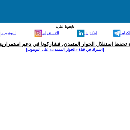
تابعونا على:
لكرام
لينكدإن
الانستغرام
اليوتيوب
ية تحفظ استقلال الحوار المتمدن، فشاركونا في دعم استمرارية 
[اشترك في قناة ‫«الحوار المتمدن» على اليوتيوب]