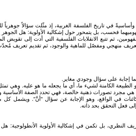
اً وأساسيةً في تاريخ الفلسفة الغربية، إذ مثّلت سؤالاً جوهرياً
هوميهما فحسب، بل يتمحور حول إشكالية الأولوية: هل الجوهر 
مين، ثم تتبع الانقلابات الفلسفية التي أدت إلى تقويض الماه
تعريف منهجي ومفصّل للماهية والوجود، ثم تقديم تعريف مُحدّ
هما إجابة على سؤال وجودي مغاير.
و الطبيعة الكامنة لشيء ما، أي ما يجعله ما هو عليه. وهي تم
تي هي مجرد تصورات ذهنية خالصة، فهي تحدد الصفة الأساسية 
كائنات في الواقع، وهو الإجابة عن سؤال "أنَّ". ويشمل كل
لى فعل التحقق بحد ذاته.
النظري، بل تكمن في إشكالية الأولوية الأنطولوجية: هل تحد