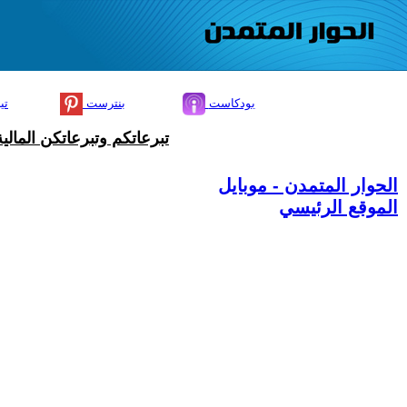
بودكاست
بنترست
تي
تبرعاتكم وتبرعاتكن المال
الحوار المتمدن - موبايل
الموقع الرئيسي