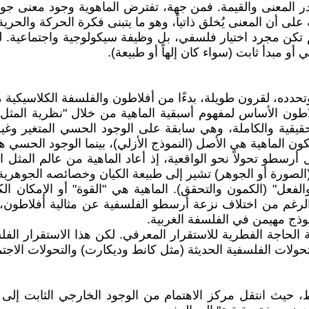
در المعنى والقيمة. فمن جهة، تفترض الماهوية وجود معنى ج
ى أن المعنى يُخلق ذاتياً، وهو ما يتبنى فكرة الحركة والحرية
تكن مجرد اختيار فلسفي، بل وظيفة سيكولوجية واجتماعية. لقد 
 مبدأ ثابت (سواء كان إلهاً أو طبيعة).
تحدده، لقرون طويلة، بدءًا من أفلاطون والفلسفة الكلاسيكية 
طون الأساس لمفهوم أسبقية الماهية من خلال "نظرية المثل". 
لحقيقية والكاملة، وهي سابقة على الوجود الحسي المتغير وغير
ن الماهية هي الأصل (النموذج الأزلي)، بينما الوجود الحسي هو 
سطو تحولاً نحو الواقعية، إذ أعاد الماهية من عالم المثل الم
(الصورة أو الجوهر) تشير إلى طبيعة الكيان وخصائصه الجوهرية،
لفعل" (الكمون والتحقق). الماهية هي "القوة" أو الإمكان الك
الرغم من اختلاف نزعة أرسطو الفلسفية عن مثالية أفلاطون،
موذج مهيمن في الفلسفة الغربية.
ية الحاجة الفطرية للاستقرار المعرفي. لكن هذا الاستقرار ال
حولات الفلسفية الحديثة (مثل كانط وديكارت) والتحولات الاجتماع
ط، حيث انتقل مركز الاهتمام من الوجود الخارجي الثابت إلى 