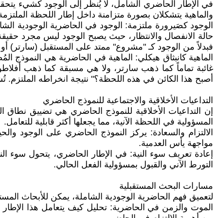
في الإطار الحاضري الشامل، لا يُنظر إلى الوجود كشيء يتحق
والماهية يتشكلان بصورة متزامنة داخل إطار اللحظة الملتزمة
الوجود كصَيرورة ملتزمة: الوجود في الحاضرية الوجودية الشام
حالة الانفصال والانتظار، حيث يصبح الوجود ليس مجرد حقيقة 
فبدلاً من الوجود كـ "مشروع" ممتد على المستقبل (سارتر) أو
الماهية كانبثاق هيكلي: الماهية في الحاضرية هي النموذج المُص
غائبة تماماً كما ذهب سارتر، ولا هي مسبقة كما ذهب أفلاطو
أصبح هذا الكائن في هذه اللحظة؟" نتيجة انخراطه الملتزم. تُ
التداعيات الأخلاقية والاجتماعية للنموذج الحاضري
إن التداعيات الأخلاقية للنموذج الحاضري هي تضييق نطاق ا
المسؤولية في اللحظة الآنية، مما يجعلها أكثر قابلية للتعامل.
الالتزام والسعادة: يركز النموذج الحاضري على الوجود والحياة
مواجهة يأس العدمية.
إعادة تعريف سوء النية: في الإطار الحاضري، يتحول سوء النية
التورط الآني والقبول بمسؤولية الفعل الحالي.
مسارات البحث المستقبلية
لتعميق فهم الحاضرية الوجودية الشاملة، يمكن للأبحاث المس
الموت والزمن في الحاضرية: تحليل كيف يتعامل هذا الإطار مع