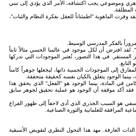
وهري وموضوعي يجب اكتشافه، الأمر الذي يؤدي إلى تبني
 المطلقة.
وفرت الماهوية "اطمئناناً للعقل بفكرة النظام والثبات"،
مروراً بالفكر المدرسي الوسيط.
لقد افترض أن لكل موجود في عالمنا الحسي مثالاً ثابتاً
 المستقر. في هذا التصور، تُعتبر الموجودات التي ندركها
التابع.
فارق إلى الموجودات الحسية ذاتها، ليجعلها جوهراً كامناً
 بينما الوجود يتعلق بالكيان نفسه كحقيقة متحققة.
امن في المادة، بينما الوجود هو "الفعل" الذي يحقق هذا
 فقد أكد موقفه أن الوجود هو عملية تحقيق لجوهر سابق
فلسفي هو السبب الجذري الذي أدى لاحقاً إلى ظهور الفراغ
ية المرافقة للعلمانية والثورة الصناعية.
الذات العارفة. مهد هذا التحول النظري لتقويض الأسبقية