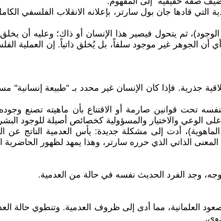
تضيف صفة حقيقية" إلى المفهوم.
 التي قادها جان بول سارتر، بإعلانه الانقلاب الفلسفي الكام
لى الوجود)، ثم يتحول فيصير هذا الإنسان أو ذاك؛ وعليه أن يخل
، أي أن الجوهر غير موجود سلفاً، بل يُخلق ذاتياً. إن العملية 
اقية جذرية. فإذا كان الإنسان غير محدد بـ "طبيعة إنسانية" مس
سه تحت قوانين صارمة أو الاقتناع بأن ماهيته تصنع وجوده، 
على الوعي والاختيار والمسؤولية كخصائص أصيلة للوجود البشر
الماهوية)، أدت إلى مشكلة جديدة: يأس العدمية الناتج عن ال
ت المعنى الذاتي الذي حرره سارتر، وهذا يمهد لظهور الحاضرية ا
جه، وجد الفرد الحديث نفسه في حالة من العدمية.
وصعود العلمانية، مما أدى إلى ظروف العدمية. وتنطوي حالة الع
وى.