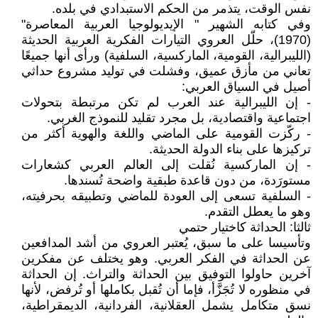
نفس الوقت، يتذمر من الحكم الاستبدادي في بلده.
وفي كتابه الشهير " الإيديولوجيا العربية المعاصرة"
(1970)، حلّل العروي التيارات الفكرية العربية الحديثة
(الليبرالية، القومية، الماركسية، السلفية) ورأى أنها جميعًا
تعاني من مأزق عميق، وفشلت في توليد مشروع حداثي
أصيل في السياق العربي:
- إن الليبرالية عند العرب لم تكن مرتبطة بتحولات
اجتماعية واقتصادية، بل مجرد تقليد للنموذج الغربي.
- ركّزت القومية على الماضي واللغة والهوية أكثر من
تركيزها على بناء الدولة الحديثة.
- إن الماركسية نُقلت إلى العالم العربي كشعارات
مستورَدة، من دون قاعدة طبقية واضحة تُسندها.
- السلفية تسعى إلى العودة للماضي وتطبيقه بحرفيته،
وهو ما يعطل التقدم.
ثالثا: الحداثة كاختيار حتمي
وتأسيسا على ما سبق، يُعتبر العروي من أشد المدافعين
عن الحداثة في الفكر العربي. وهو يختلف عن مفكرين
آخرين حاولوا التوفيق بين الحداثة والتراث. إن الحداثة
في منظوره لا تُجَزَّأ، فإما أن تُقبل بكاملها أو تُرفض، لأنها
نسق متكامل يشمل العقلانية، الفردانية، الديمقراطية،