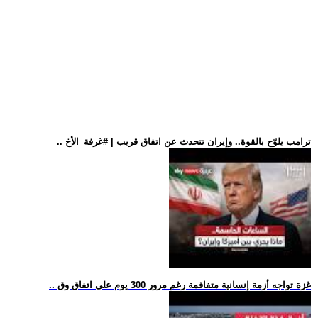
.. ترامب يلوّح بالقوة.. وإيران تتحدث عن اتفاق قريب | #غرفة_الأخ
.. غزة تواجه أزمة إنسانية متفاقمة رغم مرور 300 يوم على اتفاق وق