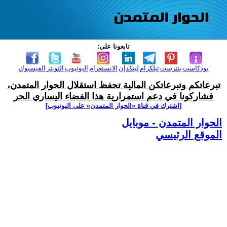
تابعونا على:
بودكاست
بنترست
تيلكرام
لينكدإن
الانستغرام
اليوتيوب
التويتر
الفيسبوك
تبرعاتكم وتبرعاتكن المالية تحفظ استقلال الحوار المتمدن،
فشاركونا في دعم استمرارية هذا الفضاء اليساري الحر
[اشترك في قناة ‫«الحوار المتمدن» على اليوتيوب]
الحوار المتمدن - موبايل
الموقع الرئيسي