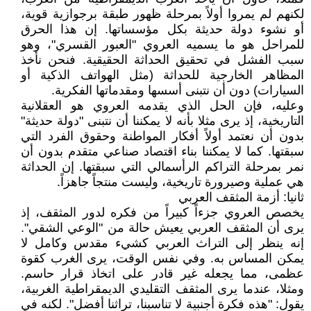
لكنهم لم يمروا أولاً بمرحلة ظهور طبقة برجوازية قوية،
أو نشوء دولة حديثة بكل مؤسساتها. إن هذا الحرق
للمراحل هو ما يسميه العروي "العبور القسري"، وهو
سبب الفشل في تحقيق الحداثة الحقيقية. فنحن نأخذ
المظاهر الخارجية للحداثة (مثل الهواتف الذكية أو
السيارات) دون أن نتبنى أسسها ومقدماتها الفكرية.
وعليه، فإن الحل الذي يقدمه العروي هو العقلانية
التاريخية، إذ يرى مثلا بأنه لا يمكننا أن نتبنى "دولة حديثة"
بدون أن نعتمد أولاً أفكار المواطنة وحقوق الفرد التي
سبقتها. كما لا يمكننا بناء اقتصاد صناعي متقدم بدون أن
نمر بمرحلة التراكم الرأسمالي التي سبقتها. إن الحداثة
هي عملية وصيرورة تاريخية، وليست منتجاً جاهزاً.
ثانيا: أزمة المثقف العربي
يخصص العروي جزءاً كبيراً من فكره لدور المثقف، إذ
يرى أن المثقف العربي يعيش حالة من "الوعي الشقي".
إنه ينظر إلى التراث العربي كشيء مقدس وكامل لا
يمكن المساس به. وفي نفس الوقت، يرى الغرب كقوة
عظمى، مما يجعله غير قادر على اتخاذ قرار حاسم.
ومثلا، عندما يرى المثقف التقليدي الديمقراطية الغربية،
يقول: "هذه فكرة أجنبية لا تناسبنا، تراثنا أفضل". لكنه في