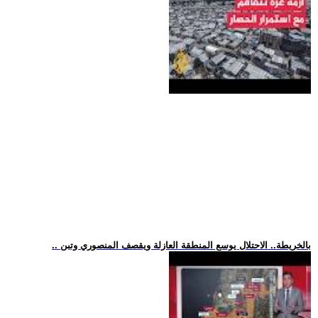
.. بالخريطة.. الاحتلال يوسع المنطقة العازلة ويقصف المنصوري وتبن