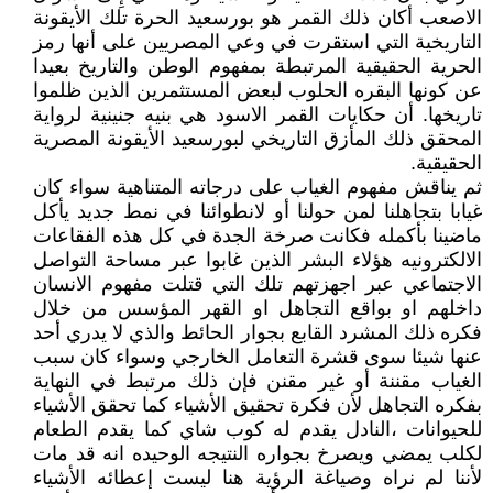
الاصعب أكان ذلك القمر هو بورسعيد الحرة تلك الأيقونة
التاريخية التي استقرت في وعي المصريين على أنها رمز
الحرية الحقيقية المرتبطة بمفهوم الوطن والتاريخ بعيدا
عن كونها البقره الحلوب لبعض المستثمرين الذين ظلموا
تاريخها. أن حكايات القمر الاسود هي بنيه جنينية لرواية
المحقق ذلك المأزق التاريخي لبورسعيد الأيقونة المصرية
الحقيقية.
ثم يناقش مفهوم الغياب على درجاته المتناهية سواء كان
غيابا بتجاهلنا لمن حولنا أو لانطوائنا في نمط جديد يأكل
ماضينا بأكمله فكانت صرخة الجدة في كل هذه الفقاعات
الالكترونيه هؤلاء البشر الذين غابوا عبر مساحة التواصل
الاجتماعي عبر اجهزتهم تلك التي قتلت مفهوم الانسان
داخلهم او بواقع التجاهل او القهر المؤسس من خلال
فكره ذلك المشرد القابع بجوار الحائط والذي لا يدري أحد
عنها شيئا سوى قشرة التعامل الخارجي وسواء كان سبب
الغياب مقننة أو غير مقنن فإن ذلك مرتبط في النهاية
بفكره التجاهل لأن فكرة تحقيق الأشياء كما تحقق الأشياء
للحيوانات ،النادل يقدم له كوب شاي كما يقدم الطعام
لكلب يمضي ويصرخ بجواره النتيجه الوحيده انه قد مات
لأننا لم نراه وصياغة الرؤية هنا ليست إعطائه الأشياء