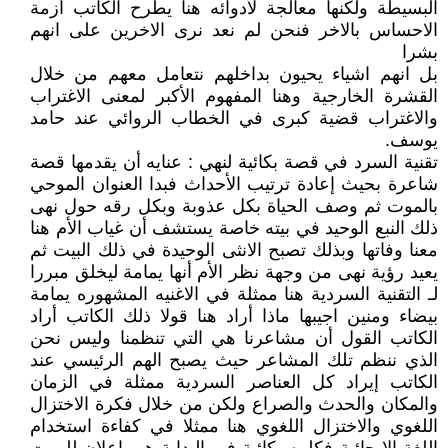
البسيطة ولكنها معالجة لأدوائه هنا يطرح الكاتب أزمة
الاحساس بالاخر فنحن لم نعد نرى الاخرين على انهم
بشرا
بل انهم اشياء يحيون بداخلهم نتعامل معهم من خلال
القشرة الخارجية وهنا المفهوم الأكبر لمعنى الاغتراب
والاغتراب قضية كبرى في الخطاب الروائي عند حامد
يوسف.
تقنية السرد في قصة بكائية لنهي : عنايه أن يقدمها قصة
شاعرة بحيث إعادة ترتيب الأحداث فبدا العنوان الموحي
بالموت ثم وصف الحياة بكل عذوبة وبكل رقه حول نهى
ذلك النبع الوحيد في بيته خاصة يستشف أن غياب الأم هنا
معنا وفاتها وبذلك تصبح الانثى الوحيدة في ذلك البيت ثم
يعيد رؤية نهى من وجهة نظر الأم أنها يمامة ليخلق مبررا
لـ التقنية السردية هنا ممثلة في الاغنيه المشهوره يمامة
بيضاء ومنين اجيبها ماذا أراد هنا قولا ذلك الكاتب أراد
الكاتب القول أن مشاعرنا هي التي تنظمنا وليس نحن
الذي ننظم تلك المشاعر حيث يصبح الهم الرئيسي عند
الكاتب إيراد كل العناصر السردية ممثلة في الزمان
والمكان والحدث والصراع ولكن من خلال فكرة الاختزال
اللغوي والاختزال اللغوي هنا ممثلا في كفاءة استخدام