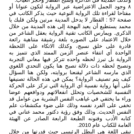
وكذلك المدينه في الذاكره وشبح القطار وحجر الغياب.
٨ وجود الجمل الاعتراضية عبر الرواية لتكون عنوانا أو
مفتاحا لقراءة تلك الرواية النوعية حيث يذكر الكاتب في
صفحة 57 : القطار لا يدخل المدينة مرتين ولكن قلبك يا
محمد يستطيع أن يعيد البهجة إلى هذه المدينة من خلال
الذكرى. ويمارس الكاتب تقنية الرواية بعقل الشاعر من
خلال الاعتماد على الصوره بلغة رشيقة متناهية رائعة
قادرة على خلق نسيج، وكذلك الاتكاء على اللحظة
الواحدة أي انتفاء عنصر الزمن الممتد الذي تتميز به
الرواية بل تبرز لحظه واحده تتركز فيها معاني التجربة
وتصبح لحظه ذات دلالة تصبح هنا يكون التحدي اللغوي
الذي مارسه الشاعر ليقنعنا بروايته، ولكن هنا السؤال
كيف يتم تصنيف الرواية؟ يمكن في هذه الحالة تصنيفها
على أنها رواية نفسية أي الرواية التي تركز على الحركة
النفسية للشخصيات وتحلل انفعالاتهم ودوافعهم عوضا
وراء ما يختفي في غياهب النفس البشرية من عوامل قد
تخفى على الفرد نفسه وذلك على ضوء مكتشفات علم
النفس الحديث. وذلك وفق رؤية دكتور محمد عناني في
كتابه الأدب وفنونه الطبعة الرابعة الصادر عن الهيئة
العامة للكتاب عام 2010.
تبقى اللغة هي البطل الرئيسي حيث قدرتها من خلال