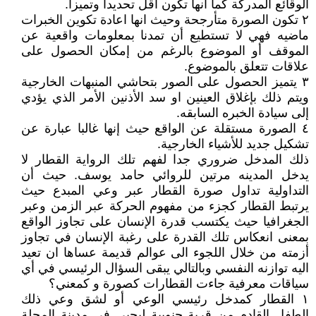
الوقائع المدركة كما انها تكون اقل تحديدا وتميزا.
٢ تكون الصورة متأرجحة وحيث انها اعادة تكوين الخبرات
ماضيه فهي لا تستطيع أن تمدنا بمعلومات واقعية عن
الموقف أو الموضوع بالرغم من إمكان الحصول على
علاقات تتعلق بالموضوع.
٣ يتميز الحصول على الصور بتحاشي المنبهات الخارجية
ويتم ذلك بإغلاق العينين او سد الأذنين الأمر الذي يؤدي
إلى سيادة الخبره السابقه.
٤ الصورة مستقلة عن الواقع حيث إنها غالبا عبارة عن
تشكيل جديد للأشياء الخارجية.
ذلك المدخل ضروري جدا لفهم تلك الرواية القطار لا
يدخل المدينه مرتين للروائي حامد يوسف. حيث أن
التداولية تداول صورة القطار عبر وعي المبدع حيث
يرتبط القطار كجزء من مفهوم الحركة عبر الزمن وعبر
الجغرافيا حيث يكتسب قدرة الإنسان على تجاوز الواقع
بمعنى انعكاس تلك القدرة على رغبة الإنسان في تجاوز
أزمته من خلال اللجوء الى عوالم قديمة عساها ان تعيد
اليه توازنه النفسي وبالتالي يبقى السؤال الرئيسي في أي
سياقات معرفية جاءت القطارات كصورة و كمعني؟
١ القطار كمدخل رئيسي الوعي أو لشق وعي ذلك
الطفل القادم من قرية جنوبية ليحيى في مدينة المحلة