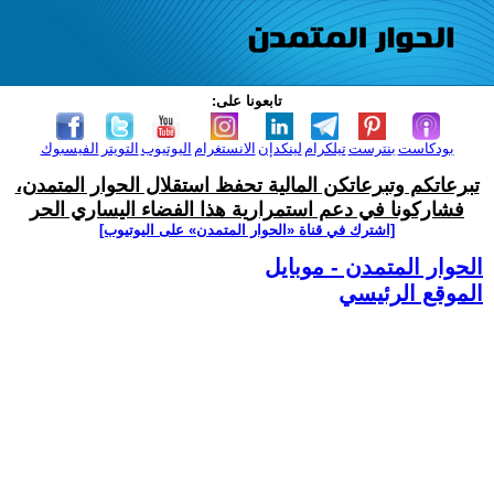
تابعونا على:
بودكاست
بنترست
تيلكرام
لينكدإن
الانستغرام
اليوتيوب
التويتر
الفيسبوك
تبرعاتكم وتبرعاتكن المالية تحفظ استقلال الحوار المتمدن،
فشاركونا في دعم استمرارية هذا الفضاء اليساري الحر
[اشترك في قناة ‫«الحوار المتمدن» على اليوتيوب]
الحوار المتمدن - موبايل
الموقع الرئيسي