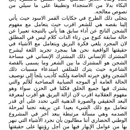
البكاء بدلا من الاستجداء وتطبيقا على ما سيلي من
نصوص معالجه.
يتجلى ذلك الطرح في حكايات القمر الاسود حيث يأتي
إلينا بقصه هي للشعر اقرب حيث يتعامل مع مفهوم
الشجن الناتج عن أداء سابق هنا يأتي بالنتيجة تعبيرا عن
حالة سابقة كنوع من رثاء الذات كلام ليس في المطلق
لان المجرد يلغي فكرة البريق ويتعامل مع الأشياء في
حقيقتها الواقعية نحن هنا بمجرد تجريد اللغة ليشرح
المشترك الإنساني ذلك المشترك الإنساني في مساحة
الشجن هو المشترك ما بين الشعر وما يسمى بالقصة
الشاعره حيث يترك للمتلقي استدعاء مسببات ذلك
الشجن وفق خبرته الخاصة ولكنه كأديب يلجأ إِلى توصيف
الحالة العامة أو الموجه الضبابية المصاحبة للألم والتي
يشترك فيها جميع الخلق فكلنا في الحزن سواء وهو
مفهوم العقلانية اقرب لان ازالة البريق هو أقرب لمعرفة
البعد الحقيقي والصورة الذهنية التي تحدد على أي قدر
تتعامل مع ذلك الشيء بعيدا عن بريقه تجنبا لمرحلة
الصدمه وهي مسألة مرتبطة ببعد آخر في المشروع
الوطني الحضاري أننا مطالبون بأن نجرد الأشياء التي نبهر
بها من عوامل الإبهار فيها من أجل رؤيتها على حقيقتها