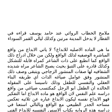
ملامح الخطاب الروائي عند حامد يوسف قراءه في
القطار لا يدخل المدينة مرتين وكذلك ليالي القمر السوداء
ما هي الماده الاصليه للابداع؟ لا ياتي الابداع من واقع
المباشره الوصفيه لذلك الواقع ولكن من خلال ادراج ذلك
الواقع كما انطبع على ذات الشاعر كمراه قابله للتشكل
وكذلك قادره على التنبؤ بحيث يصبح الشاعر مراه شديده
الشفافيه لها صفات المنشور الزجاجي ويتبقى وصف ذلك
المنشور وفق عوامل صياغه الذات اي طريقه البناء
العقلي والنفسي للطفل وذلك تاسيسا على المقوله
الخالده ان الطفل ابو الرجل كمكتسب صياغي من واقع
دراسه علم النفس لان الواقع هو ماده الابداع اما التفكير
فهو الابداع نفسه ليكون الابداع عباره عن ثلاثيه تعكس
مساحه الجدر الطبيعي مع الواقع وبالتالي استعنا في
دراسه هذه الروايه بكتاب الاسس النفسيه للابداع الفني