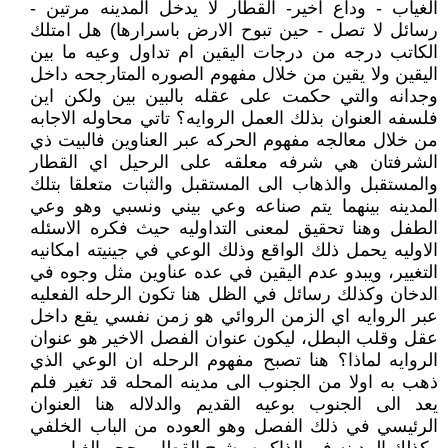
الغياب - وداع اخير- القطار لا يدخل المدينه مرتين -
رسائل لا تصل - حين تبوح الارض باسرارها) هل امتلك
الكاتب درجه من درجات اليقين ام تداول وعيه ما بين
اليقين ولا يقين من خلال مفهوم الصوره المتارجحه داخل
وجدانه والتي حكمت على عقله بالبين بين ولكن اين
فلسفه العنوان بذلك العمل الروايه؟ تاتي محاوله الاجابه
من خلال معالجه مفهوم الحركه عبر العناوين فالبيت ذي
الشرفتان هي شرفه معلقه على الرحيل اي القطار
والمستقبل والذهاب الى المستقبل والثبات متعلقا بتلك
المدينه بينهما يتم صناعه وعي بيني ونسبي وهو وعي
الطفل وهنا تحقيق لمعنى التداوليه حيث فكره الاسئله
الاوليه يحمل ذلك الواقع وذلك الوعي في جينيته امكانيه
التغيير، ويبدو عدم اليقين في عده عناوين مثل وجوه في
الدخان وكذلك رسائل في الظل هنا تكون الرحله الفعليه
عبر الروايه اي الزمن الروائي هو زمن نفسي يقع داخل
عقل وقلب البطل، ليكون عنوان الفصل الاخير هو عنوان
الروايه لماذا؟ هنا تصبح مفهوم الرحله ان الوعي الذي
ذهب به اولا من الجنوب الى مدينه المحله قد تغير فلم
يعد الى الجنوب بوعيه القديم والدلاله هنا العنوان
الرئيسي في ذلك الفصل وهو العوده من الباب الخلفي