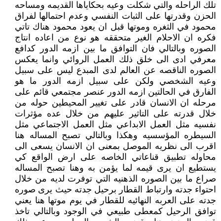
تلك الراحله والتي شكلت وعيه بحكاياها القديمه ومساحه
الحزن وقدرتها على الثبات النفسي وعدم احتمالها لفراق
محمود في الثغره وموتها قبل ان يعود محمود هناك تاتي
فكره ان الاحلام الغير متحققه هو نوع من اعاده انتاج
الصوره وبالتالي فان التوافق ما بين ازمه الدور كدافع
معرفي ادى الى خلق ذلك العمل الروائي وانما يعكس
الصوره الناقصه عن العالم لدى المبدع ليس على سبيل
وعيه الشخصي ولكن على سبيل ازمه الدور ما هو
الفارق في الحالتين ازمه الدور عنصر مجتمعي قائم على
مرحله ان الانسان قادر على تغيير المحيطين حوله من
خلال قدرته على التاثير عليهم من خلال عده مؤثرات
نفسيه مثل العمل الابداعي مثل العمل الاجتماعي مثل
السيطره المؤسسيه وهكذا وبالتالي تصبح المساله هنا
اقرب الى نظريه الموصل بمعنى ان الانسان يسعى الى
محاوله تطبيق قناعاتي الخاصه على ارض الواقع كي
يستطيع ان يرى قيمه لما يؤمن به وهنا تصبح المساله
صراع ما بين الصوره الذهنيه التي توفرت لديه من خلال
احتواء جدته وارتباط القطار برحيل جدته حيث يرى صوره
جدته على العربه النهائيه للقطار في يوم موتها هنا يعني
توافق الرحيل كمعطى طبيعي في الوجود وبالتالي تاخذ