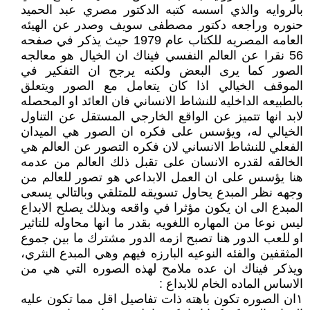
بالروايه والذي اسسه كتبه الدكتور مصري عبد الحميد
حنوره وراجعه دكتور مصطفى سويف وصدر عن الهيئه
العامه المصريه للكتاب عام 1979 حيث يذكر في صفحه
56 نقرا عن العالم النفسي فيناك ان الخيال هو معالجه
الصور كما يرى البعض ولكنه يرجح ان التفكير في
الموقف الخيالي اذا كان يتعامل مع الصور ويتعلق
بالطبيعه الداخليه للنشاط الانساني فان العائد او المحصله
لابد انها تتميز عن الواقع الخارجي المستقل عن التناول
الخيالي له، ويؤسس على فكره ان الصور هي الميدان
الفعلي للنشاط الانساني لان فكره التصور عن العالم هي
الخالقه لقدره الانسان على تقبل ذلك العالم من عدمه
هنا يؤسس على ان العمل الابداعي هو تصور للعالم من
وجهه نظر المبدع يحاول تسويقه للمتلقي وبالتالي يسعى
المبدع الى ان يكون مؤثرا في واقعه وبذلك يصلح الابداع
ليس نوعا من المهاره اللغويه بقدر ما انها محاوله للتاثير
او للعب الدور هنا تصبح ازمه الدور مشترك ما بين جموع
المثقفين والفئه النوعيه البارزه فيهم وهي المبدع النثري،
ويذكر فيناك ان عده ملامح لهذه الصوره التي هي من
الاساس الماده الخام للابداع :
١ان الصوره تكون باهته ذات تفاصيل اقل مما تكون عليه