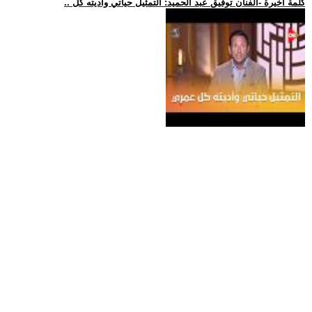
.. كلمة أخيرة -الفنان توفيق عبد الحميد: التمثيل حياتي وأديته كل