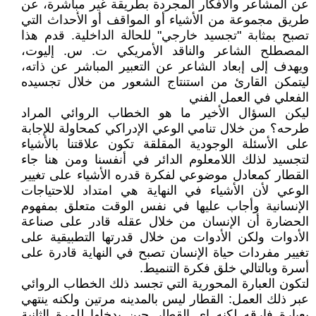
عن المشاعر والأفكار المجردة بطريقة غير مباشرة، عن
طريق مجموعة من الأشياء أو المواقف أو الأحداث التي
تصبح بمثابة "تجسيد خارجي" للحالة الداخلية. قدم هذا
المصطلح الشاعر والناقد الأمريكي ت. س. إليوت،
ويهدف إلى إبعاد الشاعر عن التعبير المباشر عن ذاته،
ليتمكن القارئ من استنتاج الشعور من خلال تجسيده
الفعلي في العمل الفني
ليكن السؤال الأخير ما هو الخطاب الروائي المراد
طرحه؟ من خلال تنامي الوعي الإدراكي كمحاولة للإجابة
على الأسئلة الوجودية المقلقة تكون علاقتنا بالأشياء
لتجسيد لذلك اللامعلوم الدائر في أنفسنا ومن هنا جاء
القطار كمعادل موضوعي لفكرة قدره الأشياء على تغيير
الوعي لأن الأشياء في النهاية هي امتداد للاحتياجات
الإنسانية وأجاب عليها في نفس الوقت متعلق بمفهوم
الحضارة أن الإنسان من خلال عقله قادر على صناعة
الأدوات ولكن الأدوات من خلال قدرتها التطبيقية على
تغيير مفردات حياة الإنسان تصبح في النهاية قادرة على
أسرة وبالتالي خلق فكرة التنميط.
لتكون العبارة المحورية التي تجسد ذلك الخطاب الروائي
عبر ذلك العمل: القطار ليس بالمدينه مرتين ولكنه ينتهي
بعبارة فارقه لكنه اي القطار حين يدخلها للمرة الثانية