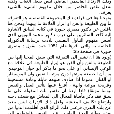
وذلك الارتداد القاسمي الماضي ليس بفعل الغياب ولكنه
بفعل نقض الحاضر من خلال مفهوم الشيء بالشيء
يعرف.
منهجنا هنا في قراءة تلك المجموعة القصصية هو التفرقة
ما بين الطبيعة والفن او ابراز العلاقة ما بينهما ونحن هنا
ناقلين عن دكتور مصري حنورة في كتابه السابق الاشارة
اليه كأحد السائرين على درب دكتور محمد النويهي الذي
أسس مفهوم التناول النفسي للأدب برسالة الدكتوراه
الخاصة به والتي أقرها عام 1951 حيث يقول د مصري
حنورة في صفحة 35:
(ونود هنا ان نشير الى التفرقة التي سبق المحنا إليها بين
الطبيعة والفن وأن الفن هو إبراز الطبيعة في علاقة مع
الوعي الإنساني أو على نحو ما يذكر أبو حيان التوحيدي
من أن الطبيعة مرتبتها دون مرتبة النفس وان الموسيقار
او الفنان عموما اذا صادف طبيعه قابلة ومادة مستجيبة
وقريحة مواتية والهة ، أفرغ عليها بتأثير العقل والنفس
لبوسا مونقا) فاذا اردنا ان نفسر تلك المقولة على ما
سبق فقد ذكر مأساة المحال الى المعاش مع ضعف دخله
وارتفاع تكاليف المعيشة ولعل ذلك الإدراك ليس ببعيد
عن بلده البدري فرغلي ذلك الرائع الذي اظلمت الدنيا من
بعده وطأة العجز القاسي على النفس فاضطره إلى