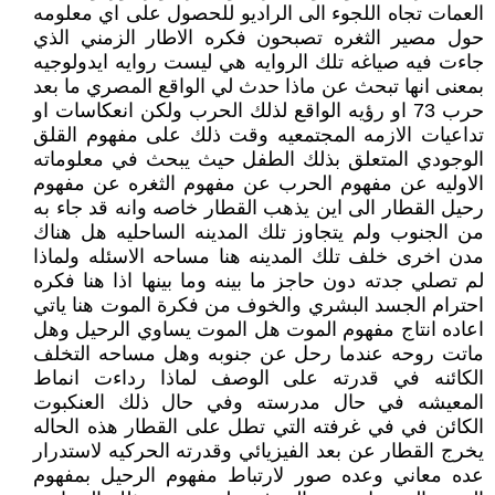
العمات تجاه اللجوء الى الراديو للحصول على اي معلومه
حول مصير الثغره تصبحون فكره الاطار الزمني الذي
جاءت فيه صياغه تلك الروايه هي ليست روايه ايدولوجيه
بمعنى انها تبحث عن ماذا حدث لي الواقع المصري ما بعد
حرب 73 او رؤيه الواقع لذلك الحرب ولكن انعكاسات او
تداعيات الازمه المجتمعيه وقت ذلك على مفهوم القلق
الوجودي المتعلق بذلك الطفل حيث يبحث في معلوماته
الاوليه عن مفهوم الحرب عن مفهوم الثغره عن مفهوم
رحيل القطار الى اين يذهب القطار خاصه وانه قد جاء به
من الجنوب ولم يتجاوز تلك المدينه الساحليه هل هناك
مدن اخرى خلف تلك المدينه هنا مساحه الاسئله ولماذا
لم تصلي جدته دون حاجز ما بينه وما بينها اذا هنا فكره
احترام الجسد البشري والخوف من فكرة الموت هنا ياتي
اعاده انتاج مفهوم الموت هل الموت يساوي الرحيل وهل
ماتت روحه عندما رحل عن جنوبه وهل مساحه التخلف
الكائنه في قدرته على الوصف لماذا رداءت انماط
المعيشه في حال مدرسته وفي حال ذلك العنكبوت
الكائن في في غرفته التي تطل على القطار هذه الحاله
يخرج القطار عن بعد الفيزيائي وقدرته الحركيه لاستدرار
عده معاني وعده صور لارتباط مفهوم الرحيل بمفهوم