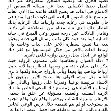
قضيه الحزن هنا وقضيه الشجن المطروحه عبر ذلك
العمل بعدها الانساني بعيدا عن مساله الانغماس او
الاندماج في الذات هنا يصبح الفقد قاعده لماذا لان العالم
لم يصبح بتلك الصوره الرائعه التي تكونت لدى المبدع في
حال طفولته في رعايه جدته وارتباط تلك الرعايه بذلك
القطار ذلك الذي تنام معناه من اصطلاحه الى دلالته
وتنامي الدلالات عبر درجه تطور وعي المبدع في حياته
العمليه فيما بعد حيث كان يكتب رسائل الى جدته ويخبئها
لديه هنا تصبح سيطره الاخر على الذات وخاصه وان
ارتباط الذات بالاخر من خلال النوستالجيا مع فقر ذلك
الواقع عن ايجاد بديل روحي يوازيه ليلغي تأثيره.
٦ دلالة العنوان وانعكاسها على مضمون الرواية حيث
يذكر على لسان جدته من وصفها للقطار ربما لأنه يحمل
أرواحا ويذهب بها بعيدا ويأتي بأرواح جديدة ولكنها لا ترى
العالم مثل مرته الاولى هنا يصبح الأمر مرهون بأن
الأشياء مرتبطة بوعينا وقدرتنا على رؤيتها وبالتالي فإن
أزمتنا مع الأشياء هي ازمه مع ذلك الوعي الخاص بنا، تلك
الازمه النفسيه والعقليه مسؤولة عن خلق ما يسمى
بالإرهاب وانزواء الشباب ورفض الواقع لان الواقع الجديد
لم يستوعب او لم يتم تنظيمه خلال ترس الوعي الخاص
بالفرد وبالتالي لم يتم توظيفه جيدا فصار عنصرا زائدا عن