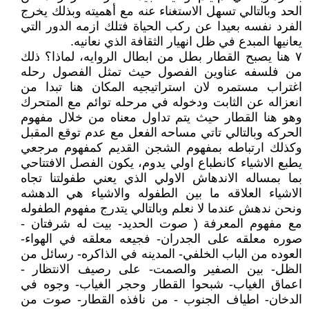
الحد وبالتالي تسهل الاستغناء عنه مع أهميته وبذلك يخرج
الفرد نفسه بعيدا عن ركب الحياة فتلك ازمه الدور التي
يعانيها المبدع في ظل انهيار الثقافة الذي نعانيه.
٧ هنا يصبح القطار بطل من ابطال الروايه، لماذا؟ ذلك
من فلسفه عناوين الفصول حيث تمثل الفصول رحله
اغتراب مستمره لان استراتيجيه المكان هنا تبدا من
انعزاله عن الثابت ودخوله في مرحله توائم مع المتحرك
وهو هنا القطار حيث يتم تداول معناه من خلال مفهوم
الحركه وبالتالي تاتي مساحه الفعل مع عدم توقع المقبل
وكذلك ارتباطه بمفهوم الشجن القديم كمفهوم مرجعي
يطبع الاشياء كانطباع اولي يدوم، يكون الفصل الافتتاحي
بما بمساله الاندهاش الاولي الذي يعني طفولتنا تجاه
الاشياء العلاقه ما بين الطفوله والاشياء هي الدهشه
ونحن ندهش عندما لا نعلم وبالتالي يتدرج مفهوم الطفوله
مع مفهوم المعرفة ( صوت الحديد- بيت له شرفتان -
صوره معلقه على الجدران- فجيعه معلقه في الهواء-
العوده من الباب الخلفي- المدينه في الذاكره- رسائل من
الظل- بين الصفير والصمت- على رصيف الانتظار -
اعماق الغياب- شبحوا القطار وحجر الغياب- وجوه في
الدخان- اطياف الجنوب - من نافذه القطار- صوت من