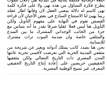
اللغة الإيحائية فكلمه بكائية في البداية هي إعلان للموت
يطرح فكرة التساؤل من هذه نهى ولا على فكرة كلمة
نهى كاسم له دلالة بمعنى العقل لان وفاتها اطار عقله
ربما يهيئ لنا الاستنتاج الساذج في بعض الأحيان لأن قراءة
القصص تقوم في النهاية على مفهوم التأويل ولكن
التأويل هنا ليس فعلا عقليا صرفا بقدر ما أنه يتماس مع
جزء من الجانب الوجداني المشترك ما بين المبدع
والمتلقي خاصة وان صدمة الموت تراث مشترك
للإنسانية.
نحن هنا بصدد كاتب يمتلك أدواته ويعبر عن شريحة من
مثقفي المدينة الحرية التي تعرضت لأقسى تجربة عانتها
المدن المصري ذات التاريخ النضالي ولكن مثقفيها
الحقيقيين حريصين على إعادة إنتاج التاريخ الحقيقي
المعرف عبر نسيج الوطنية المصرية.