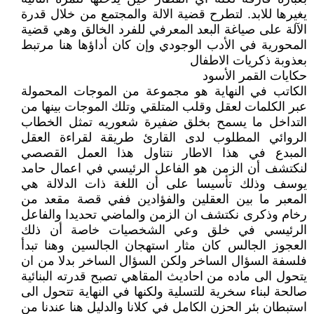
يغيرها للابد. لتطرح قضية الالة والمجتمع من خلال قدرة
الآلة على صياغة البعد المعرفي للفرد الخالق وهي قضية
المحورية في الأدب الوجودي وإن كان أداؤها هنا مرتبط
بعذوبة ذكريات الاطفال
حكايات القمر الأسود
الكاتب في النهاية هو مجموعة من الموجات المحمولة
عبر الكلمات لعقل وقلب المتلقي وتلك الموجات بينها من
التداخل ما يسمح بخلق ضفيرة شعوريه تمثل الخطاب
الروائي المطلوب لدى القارئ طريقة لقراءة العقل
المبدع في هذا الاطار نتناول هذا العمل القصصي
لنكتشف أن الزمن هو الفاعل الرئيسي في اعمال حامد
يوسف وذلك تأسيسا على أن اللغة ذات الدلالة هي
المعبر ما بين العقلين والفؤادين ففي قصة مقعد من
رخام وذكرى نكتشف ان الزمن والماضي تحديدا والفاعل
الرئيسي في خلق وعي الشخصيات خاصة أن ذلك
العجوز الجالس كان مثار استهجان الجالسين وهنا تبدأ
فلسفة السؤال الساخر ولكن السؤال الساخر بدلا من ان
يتحول الى ماده من احاديث المقاهي تصبح قدرته البنائية
صالحة لبناء سخرية للتسلية ولكنها في النهاية تتحول الى
استبطان بئر الحزن الكامل في كلانا والدليل هنا عندنا من