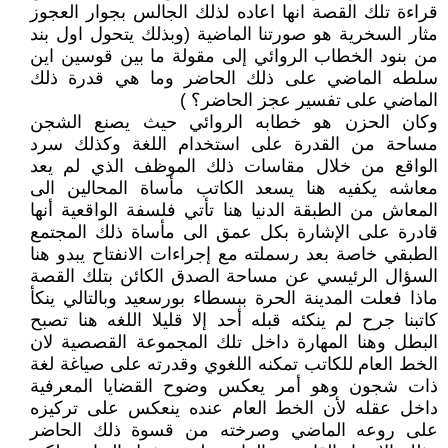
قراءة تلك القصة انها اعاده لذلك الجالس بجوار العجوز
مثار السخرية هو صورتنا الماضية (وبذلك يتحول اول بند
من بنود الخطاب الروائي إلى مقولة ما بين قوسين اين
سلطه الماضي على ذلك الحاضر وما هي قدرة ذلك
الماضي على تفسير عجز الحاضر؟ )
وكان الحزن هو خطابه الروائي حيث يصنع الشجن
مساحة من القدرة على استخدام اللغة وكذلك سرد
الواقع من خلال مقاسات ذلك الموظف الذي لم يعد
معاشه يكفيه هنا يسعد الكاتب مأساة المحالين الى
المعاش من الطبقة الدنيا هنا تأتي فلسفة الواقعية أنها
قادرة على الإشارة بكل عمق الى مأساة ذلك المجتمع
الطبقي خاصة بعد رسملته مع إجراءات الانفتاح يبدو هنا
السؤال الرئيسي عن مساحة الصدق الكائن بتلك القصة
ماذا فعلت المدينة الحرة ببسطاء بورسعيد وبالتالي ينكأ
كاتبنا جرح لم ينكئه قبله أحد إلا قليلا اللغه هنا تصبح
البطل وهنا المهارة داخل تلك المجموعة القصصية لان
الخط العام للكاتب تمكنه اللغوي وقدرته على صياغة لغة
ذات شجون وهو أمر يعكس وضوح القضايا المعرفية
داخل عقله لأن الخط العام عنده ينعكس على تركيزه
على روعه الماضي وصرخته من قسوة ذلك الحاضر