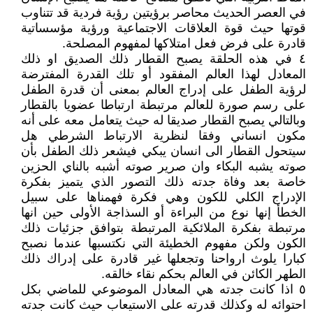
في العصر الحديث محاصر برؤيتين رؤية فردية قد تتناوب
قوتها حيث قوة العلاقات الاجتماعية ورؤية مؤسساتية
قادرة على فرض فعل امتلاكها لمفهوم المصلحة.
٤ في هذه الحلقة يصبح القطار ذلك الصديق او ذلك
المعادل لهذا العالم المفقود أو تلك القدرة المفترضة
لرؤية الطفل على إدراج العالم بمعنى أن قدرة الطفل
على رسم صورة للعالم مرتبطة ارتباطا عضويا بالقطار
وبالتالي يصبح القطار صديقا له حيث يتعامل معه على أنه
مكون انساني وفقا لنظرية الارتباط الشرطي هل
سيتحول القطار الى انسان يبكي فيشعر ذلك الطفل بأن
صوته يشبه البكاء وان صرير صوته أشبه بالناي الحزين
خاصة بعد وفاة جدته ذلك التصور الذي يتميز بفكرة
الإدراج الكلي للكون وهي فكرة فهمناها على سبيل
الخطأ إنها نوع من البراءة أو السذاجة الأولى حين انها
مرتبطة بفكرة الملائكية المرتبطة بتوافق جزئيات ذلك
الكون ولكن مفهوم الخطيئة التي نكتسبها عندما نصبح
كبارا يلوث ارواحنا وتجعلها غير قادرة على إدراك ذلك
الطهر الكائن في العالم بحكم نقاء خالقه.
٥ اذا كانت جدته هي المعادل الموضوعي للماضي بكل
احتوائه له وكذلك قدرته على الاستيعاب حيث كانت جدته