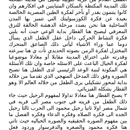
تلك المدينة المكتظة بالسكان المتباينين في افكارهم وان
كانوا ينتمون بقدر أو بآخر لفكرة الطين المصرية الخالصة
بعيدة عن فكرة الكوزمبوليتك التي تتميز بها المدن
الساحلية هنا نحن بصدد مرحلة الدهشة الخالقة للنزق
المعرفي ليصبح هنا القطار بداية الوعي حيث أنه يلبي
فكرة النشاط الحركي داخل عقل الطفل الذي يسأل
دوما عما وراء الأشياء ليأتي ذلك الصاعق المتحرك
المختزل لفكرة الزمن بصوته الحديدي تأت ي هنا سرعته
وقدرته على اختراق المدينة مقابلا أو معادلا موضوعيا
لفكرة الخيال الباعث على الاسئله خاصة وان تلك الأسئلة
هي المكونة لبنية الوعد الرئيسي لدى الطفل هنا تصبح
الصوره وفق ذلك المدخل المنهجي الذي تقدمنا من خلاله
بداية لمحور تشكيلي يرى الطفل من خلاله العالم الا وهو
القطار بشكله الفيزيائي.
٢ يصبح القطار هنا معادلا تداولا لمفهوم الرحيل حيث جاء
ذلك الطفل من قريته في جنوب مصر الى قريه في
شمال مصر اولا ثانيا رحيل محمود الى الحرب ثالثا رحيل
الجده الى فكره الصلاه وفكره الدعاء وفكره الفصل ما
بين مفهوم الصوره الحقيقيه والصوره الخياليه حيث تاتي
هنا فكره محمود والصغره والدفرسوار وردود فعل