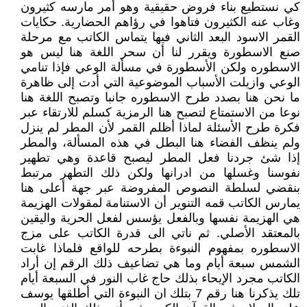
كي نستطيع بناء فروض حقيقية وهو أمر مارسه كثيرون
وغاب عنه الكثيرون فتاهوا في رؤاهم الحضارية. حكايات
القمر الاسود البعد الثاني فيها يتماس الكاتب مع مرحلة
صنع الاسطورة ويقرر لنا أن سحر اللغة هنا ليس هو
الاسطوره ولكن الأسطورة في مسألة الوعي فإذا تنامي
الوعي وازيلت الأسباب الموضوعية التي أدت إلى ظاهرة
ما نحن هنا بصدد طرح الاسطوره جانبا وتصبح اللغة هنا
نوعا من الاستمتاع لتصبح هنا الرمزية كسلم للارتقاء عبر
فكرة طرح الأسئلة لماذا أظلم القمر لأن المطر لم ينزل
ولم ينظف الفضاء هنا البطل في هذه المسألة، والمطر
إذا شئ جردنا فعل المطر ليصبح قاعدة وهي تطهير
نفوسنا وغسلها من ادرانها ولكن ذلك التطهر مرتبط
بنقضي لسلطة النصوص المفروضة عبر جهة أعلى هنا
يمارس الكاتب قمه التنوير أن الاستنامة لمقولات الهزيمة
هي الهزيمة نفسها وبالفعل يؤسس لفعل الحرية واليقين
بالمعتقد الأصلي. ثم ناتي الى قدرة الكاتب على مزج
الاسطوره بمفهوم النبوءة بطرحه للواقع فلماذا غابت
الشمس سبعة أيام وما هي تضاعيف ذلك الرقم إن أراد
الكاتب مجرد الإيحاء بذلك حاج غاب النور في السبعة أيام
تلك يذكرنا هنا رقم 7 بتلك ان النبوءة التي أطلقها يوسف