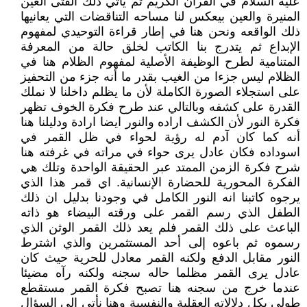
عليه السلام في القرآن الكريم ثم يأتي ذلك الفتى العين
المنيرة والعين بيعكس لنا مساحه التناقضات التي يعانيها
ذلك الواقعه ونحن هنا في إطار قراءة التوحيدي لمفهوم
الإبداع ثم يتدرج بنا الكاتب لخلق حالة من المعرفة
المتنامية لطرح الوظيفة الأصلية لمفهوم الظلام هنا في
الظلام ليس جزءا من الغيب بقدر ما أنه جزء من التحفيز
على استجلاء الصورة الكاملة لأن ما يظلم داخلنا لا نملك
القدرة على كشفه وبالتالي عند طرح فكرة الخوف تظهر
فكرة النور لأن الكشف اراده والنور ايضا ارادة ودليلنا هنا
أنه كما كان آدم له رؤية لحواء في ظل القمر في
اسوداده فكان عادل يرى حواء في مراته في غرفته هنا
شرح فكرة الزمن الممتد عبر الحقيقة الواحدة وتلك هي
الفكرة المحورية للحضارة الإنسانية. اي قمر هذا الذي
يرجوه كاتبنا انه النور الكامل في وجودنا بدليل ان ذلك
الطفل الذي رسم القمر على ورقته البيضاء هو ذاته
الباعث على ذلك القمر فلم يعد ذلك القمر الوثن الذي
رسموه ثم باعوه إلى أحد المستثمرين والذي اشترط
النور مقابل الدفع ولكنه القمر معادل للحرية حيث كان
عادل يرى القمر مظلما حاله سجنه ولكنه رآه مضيئا
عندما خرج من سجنه هنا تصبح فكرة القمر مستقطع
طولي بكل دلالاته العقلية والنفسية وهنا نأتي إِلى السؤال