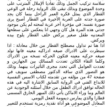
سلاسة تركيب الجمل وذلك تفاديا الإملال المترتب على
وحدة الموضوع وبذلك تبقى تلك الرواية رحلة في الوعي
القطار الذي يمثل فكره العمر الراحل بينما كان يجد
صورة جدته على العربة الأخيرة في القطار أصبح يرى
صورة نفسه: في مؤخرة آخر عربة لمحته لم يكن موجود
جدتي هذه المرة هل كان وجهي انا ينعكس على سطحها
المعدنيه طفل صغير يركض خلف القطار يلوح بيده
ويركض.
اذا هنا تم تداول مصطلح القطار من خلال معادلة : اذا
سيطرت على الادراك صيغه ادراكيه معينه فانها تولد
صيغه حركيه معينه فتكون الحركه نسخه من الادراك
وكلما التقاء الكائن تعددت المسالك بين الجهازين و
تعددت العوامل التي تحدد مجرى التأثيرات بينهما. وذلك
هو التصور الذي ساقه الدكتور مصطفى سويف في
صفحة 47 من مؤلفه من تقدمته لكتاب الاسس النفسية
للابداع الفني في الرواية السابق الاشارة اليه في هذه
الحاله توافق ادراك الطفل من خلال أسئلته الوجودية عن
العالم وما وراء الاماكن يأتي ذلك المبهر الخارق المسمى
قطارا والذي يمارس ديمومة الفعل اليومي.
المعادل الموضوعي هو أداة نقدية رمزية تستخدم للتعبير