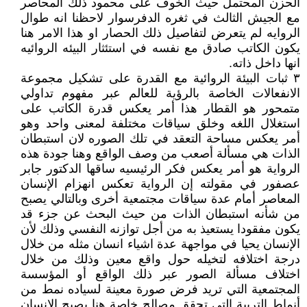
الحزن المحتمل حيث الخوف على محمود ذلك المحاصر
مع الجيش الثالث في ثغره الدفرسوار لاحظنا انه طوال
الروايه لم يتعرض لتفاصيل ذلك الحصار او هذا الامر هنا
يكون الكاتب صادق مع نفسه في استئثار البيئه الروائيه
انها داخل ذاته.
٣ ثبات البيئة الروائية مع القدرة على تشكيل مجموعة
الانفعالات الخاصة بالرؤية للعالم عبر مفهوم تداولي
متمحور هو القطار هذا أمر يعكس قدرة الكاتب على
استغلال اللغه وخلق سياقات مختلفة لمعنى واحد وهو
أمر يعكس مساحة التعقد في تلك الصوره لان استبطان
الذات هي مسألة أصعب من وصف الواقع وهنا جودة هذه
الرواية هو أمر يعكس فكر الرئيسيه ساقها الدكتور جابر
عصفور في مقولته إن الرواية تعكس انهزام الإنسان
المعاصر أمام عدة سياقات مجتمعية أخرى وبالتالي يصبح
من شأنه استبطان الذات من حيث البحث عن جزء قد
يكون مفقودا يستعيذ به من أجل توازنه النفسي وذلك لأن
الإنسان يحيا في مواجهة عدة اشياء انسان مثله من خلال
درجة اختلافه لتخيله حول واقع معين وذلك من خلال
اختلاف مسألة الصور عبر ذلك الواقع أو المؤسسة
المجتمعية التي تريد فرض صورة معينة لسياده نمط من
أنماط التربية التي تحقق مصالح خاصة هنا يصبح الإنسان