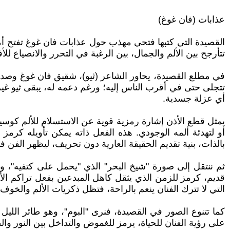
عذابات (فان غوغ)
القصيدة التي كتبها فتحي مهذب حول عذابات فان غوغ تفتح أمام
تتأرجح بين الألم والجمال، بين الرغبة في التحرر والانصياع للأق
في مطلع القصيدة، يحاور الشاعر (ثيو)، شقيق فان غوغ وصديقه 
تتجلى حتى في أقرب الناس إليه؛ ورغم دعمه له، يبقى ثيو غير
أي عزلة جسدية.
يمثل قطع الأذن إشارة رمزية قوية عن الاستسلام للألم كوسي
أو لتهدئة ألمه الوجودي. هذه الفعل ذاته يمكن تأويله كرمز 
بالذات، بنية تقديم الحقيقة العارية دون تحريف، ليظهر الفن في 
ثم ننتقل إلى صورة "شيخ البحر" الذي "يحمل على كتفيه"، وكأ
قديم، كرمز للزمن الذي يثقل كاهل المبدعين بفعل تراكم الأفكا
التي لا تترك الفنان ينعم بالراحة، فتظل ذكريات الألم والخوف
كما تتنوع الصور في القصيدة، فنرى "البوم"، وهو طائر اللي
على رؤية الفنان للحياة، يرمز للغموض والتداخل بين النور وال