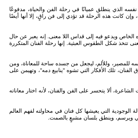
سه الذي ينطلق عميانًا في رحلة الفن والحياة، مدفوعًا
إن كانت هذه الرحلة قد تؤدي إلى فن راقٍ، إلا أنها أيضًا
ه الخاص ويدعو فيه إلى قداس اللا معنى. إنه يعبر عن حال
نى تتخذ شكل الطقوس العبثية. إنها رحلة الفنان المتكررة
فسه للمصير، وللألم، ليجعل من جسده ساحة للمعاناة، ومن
 الفنان، تلك الأفكار التي تشوه "ينابيع دمه"، وتهيمن على
ت الشاعرة، ألا يتحسر على الفن والفنان، لأنه اختار معاناته
 الوجودية التي يعيشها كل فنان في محاولته لفهم العالم
اني ويرسم، وينطق بلسان مشبعٍ بالصمت.