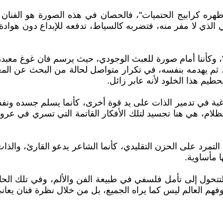
ره كرابيج الحتميات"، فالحصان في هذه الصورة هو الفنان نف
الذي لا مفر منه، فتضربه كالسياط، تدفعه للإبداع دون هوادة، و
ة"، وكأننا أمام صورة للعبث الوجودي، حيث يرسم فان غوغ معبد
لم، ثم يهدمه بنفسه، في تكرار متواصل لحالة من البحث عن المع
طيم هذا الخلود لأنه عابر زائل.
الرغبة في تدمير الذات على يد قوة أخرى، كأنما يسلم جسده ون
الظلام، هي هنا تجسيد لتلك الأفكار القاتمة التي تسري في عروق
 من التمرد على الحزن التقليدي، كأنما الشاعر يدعو القارئ، والذا
ا مأساوية.
تحول إلى تأمل فلسفي في طبيعة الفن والألم، وفي تلك الحالة
فهم العالم ليس كما يراه الجميع، بل من خلال نظرة فنان يع