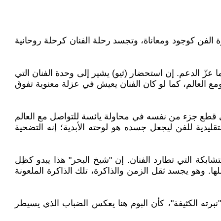
ة الفن كوجود ومعاناة، وتجسد رحلة الفنان كرحلة روحانية
عزّ الدعم. إن استحضار (ثيو) يشير إلى وحدة الفنان التي
مع العالم، كما لو كان الفنان يعيش في عزلة معنوية تفوق
في قطع جزء من نفسه في محاولة يائسة للتواصل مع العالم
قليدية للفن ليجعل جسده هو لوحته الأبدية؛ إنه التضحية
شابكة التي تطارد الفنان. إن "شيخ البحر" هذا يبدو كظِل
لها. وهو يجسد ثقل الزمن والذاكرة، تلك الذاكرة الملعونة
برته الكثيفة"، كأن البوم هنا يعكس الضباب الذي يسيطر