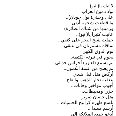
لا تبك يا( ثيو)..
لولا دموع الغراب
على وجنتي( بول جوبان)..
ما قطعت شحمة أذني
ورميتها من شباك الطائرة)
عانيت كثيرا يا( ثيو)..
حملت شيخ البحر على كتفي..
ساقاه مسمرتان في عنقي..
بوم الدوق الكبير
يحوم في نبرته الكثيفة..
لم يسمع (لعازر) أجراس حدائي..
لم يصح من عتمة الكمون..
أركض مثل فيل هندي
يتعقبه تجار الذهب والعاج..
أجوب مواخير وحانات..
جزرا ومحيطات..
مثل حصان ضرير
تلسع ظهره كرابيج الحتميات ..
أرسم معبدا ..
أدعو جميع الملائكة إلى