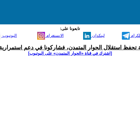
تابعونا على:
لكرام
لينكدإن
الانستغرام
اليوتيوب
ية تحفظ استقلال الحوار المتمدن، فشاركونا في دعم استمرارية 
[اشترك في قناة ‫«الحوار المتمدن» على اليوتيوب]