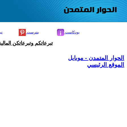
بودكاست
بنترست
تي
تبرعاتكم وتبرعاتكن المال
الحوار المتمدن - موبايل
الموقع الرئيسي