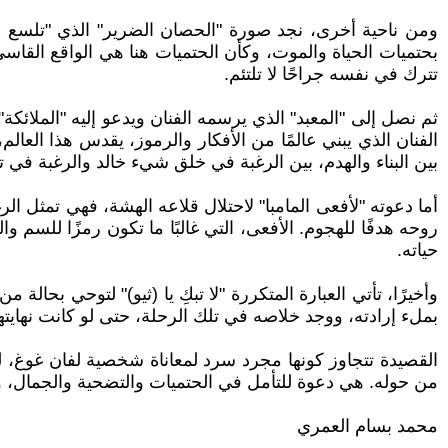
ومن ناحية أخرى، نجد صورة "الحصان الضرير" الذي "تلسع ظه
بحتميات الحياة والموت، وكأن الحتميات هنا هي الواقع القاسي 
تترك في نفسه جراحًا لا تلتئم.
ثم نصل إلى "المعبد" الذي يرسمه الفنان ويدعو إليه "الملائك
الفنان الذي يبني عالمًا من الأفكار والرموز، يقدس هذا العا
بين البناء والهدم، بين الرغبة في خلق شيء خالد والرغبة في تح
أما دعوته "لأفعى المامبا" لاحتلال قلاعه الهشة، فهي تمثل 
روحه هدفًا للهجوم. الأفعى، التي غالبًا ما تكون رمزًا للسم و
حياته.
وأخيرًا، تأتي العبارة المتكررة "لا تبكِ يا (ثيو)" لتوحي بحالة
بملء إرادته، ووجد خلاصه في تلك الرحلة، حتى لو كانت نهايته
القصيدة تتجاوز كونها مجرد سرد لمعاناة شخصية لفان غوغ، لت
من حوله. هي دعوة للتأمل في الحتميات والتضحية والجمال، و
محمد بسام العمري