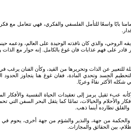
نا بابًا واسعًا للتأمل الفلسفي والفكري، فهي تتعامل مع فكر
دار.
الروحي، والذي كان نافذته الوحيدة على العالم، ودعمه حينما 
 قادر على فهم عذابات فان غوغ بالكامل. إنه حوار مع الذات و
لة للتعبير عن الذات وتحريرها من القيد، وكأن الفنان يرغب 
لتحطيم الجسد وتحدي المادة، ففان غوغ هنا يتجاوز الحدود الت
شكله الأكثر نقاءً وعريًا.
نه عبء ثقيل يرمز إلى تعقيدات الحياة النفسية والأفكار المت
ر والأحلام والخيالات، تمامًا كما يثقل البحر السفن التي تحم
 والقلق تطارده أينما ذهب.
ل والحكمة من جهة، والنذير والشؤم من جهة أخرى، يحوم في "ن
ظلام، بين الحقائق والمجازات.