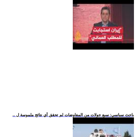
.. باحث سياسي: سبع جولات من المفاوضات لم تحقق أي نتائج ملموسة ل