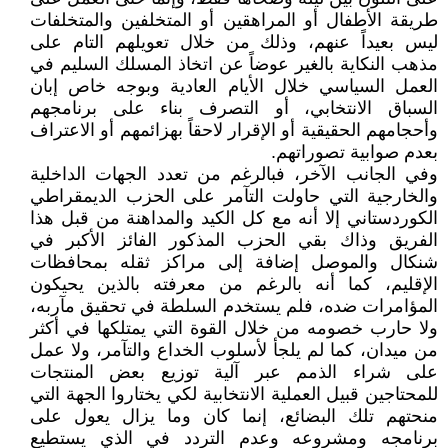
طريقة الأطفال أو المراهقين أو المتخلفين والمتخلفات
ليس بعيداً عنهم، وذلك من خلال تعويلهم التام على
مذهب النكاية بالغير عوضاً عن اتخاذ المسلك السليم في
العمل السياسي خلال الأيام العادية وبوجه خاص إبان
السباق الانتخابي، أو التصرف بناء على برنامجهم
وأحجامهم الحقيقية أو الإقرار لاحقاً بهزائمهم أو الاعتراف
بعدم صوابية تصوراتهم.
وفي الجانب الآخر، فبالرغم من تعدد الجهات الداخلية
والخارجية التي حاولت التآمر على الحزب الديمقراطي
الكوردستاني إلا أنه مع كل الكيد والمداهنة من قبل هذا
الفريق وذاك بقي الحزب المذكور الفائز الأكبر في
شنكال والموصل إضافة إلى مراكز ثقله بمحافظات
الإقليم، كما أنه بالرغم من معرفته بالذين يحيكون
المؤامرات ضده، فلم يستخدم السلطة في تحقيق مآربه،
ولا حارب خصومه من خلال القوة التي يمتلكها في أكثر
من ميدان، كما لم يلجأ لأسلوب الخداع والتآمر، ولا عمل
على شراء الذمم عبر آلية توزيع بعض المنتجات
للمحتاجين قبيل العملية الانتخابية لكي يختاروا الجهة التي
منحتهم تلك البضائع، إنما كان وما يزال يعول على
برنامجه ومشروعه وعدم التردد في الذي يستطيع