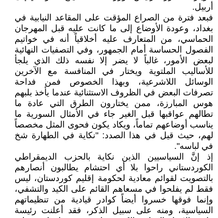
أربيل.
فبعد فترة من الصراع المؤقت على المقاعد النيابية في
بغداد، وعودة الأوضاع إلى ما كانت عليه قبل المهرجان
الحماسي، من المتعارف عليه أخلاقياً أنه في خواتيم
الفصول الحساسة أمام الجمهور، وفي التصفيات النهائية
لبعض الأمور، غالباً لا يضر إلا نفسه ذلك الذي يلجأ
للأساليب الملتوية ويختار في المنافسة مع الآخرين
الوسائل اللاشرعية، وبهذا الخصوص فمن فداحة
تصرفات البعض في الظروف الاستثنائية عندما يأخذ بلبهم
هوس المبارزة، ممن يختارون الطرق التي عادة ما
تطالهم عواقبها قبل الغير جاء في الأمثال السورية ما
يناسب أوضاعهم تماماً، ويكاد يكون فحوى المثل مخصصاً
لهم، حيث قيل في هذا الصدد: "نكاية في الطهارة شخ
في لباسه".
إذ إنَّ السياسيين الذين نكاية بالحزب الديمقراطي
الكوردستاني راحوا بلا أي احتشام يطالبون أنصارهم
بالتصويت لقوائم معادية لحكومة إقليم كوردستان، ليس
فقط لم يفلحوا في مسعاهم القائم على الكيد والتشفي،
وإنما فوقها خسروا أيضاً كوادر قيادية من تنظيماتهم
السياسية، ومنه على سبيل الذكر، فقد أعلنت رئيسة