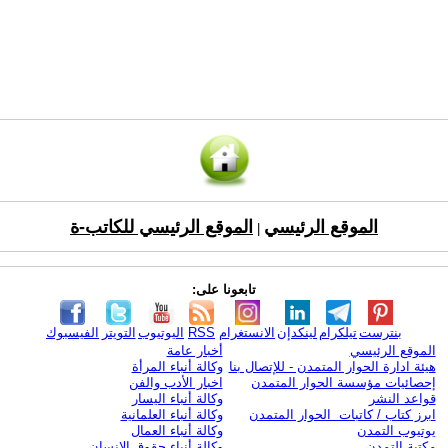
الموقع الرئيسي
الموقع الرئيسي للكاتب-ة
|
تابعونا على:
بنترست
تيلكرام
لينكدإن
الانستغرام
RSS
اليوتيوب
التويتر
الفيسبوك
الموقع الرئيسي
أخبار عامة
هيئة ادارة الحوار المتمدن - للإتصال بنا
وكالة أنباء المرأة
إحصائيات مؤسسة الحوار المتمدن
اخبار الأدب والفن
قواعد النشر
وكالة أنباء اليسار
ابرز كتاب / كاتبات الحوار المتمدن
وكالة أنباء العلمانية
يوتيوب التمدن
وكالة أنباء العمال
مكتبة التمدن
وكالة أنباء حقوق الإنسان