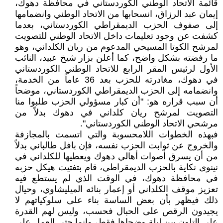
قائمة الاتحاد الوطني الكوردستاني في محافظة دهوك،
إيمان عبد الرزاق، انسحابها من الاتحاد الوطني وانضمامها
إلى صفوف الحزب الديمقراطي الكوردستاني، بعدما
كشفت عن وجود تعليمات داخل الاتحاد الوطني للتصويت
لمرشح الكوتا المسيحي المدعوم من ريان الكلداني، وهو
ما رفضته بشكل واضح، كما أعلن بزار شيخ عبيد، النائب
الأول لرئيس المقر الرابع للاتحاد الوطني الكوردستاني
في دهوك، مغادرته للحزب بعد 36 عاماً من الخدمة،
وانضمامه إلى الحزب الديمقراطي الكوردستاني، موضحاً
أن سبب قراره هو: "أن كبار مسؤولي الحزب طلبوا منا
التصويت لمرشح ريان كلداني في دهوك بدلاً من
مرشحي الاتحاد الوطني الكوردستاني".
فبهذه الخطوات اللامحسوبة والتي اتسمت بالمجازفة
والخروج عن ثوابت الحزب نفسه، فإن بافل طالباني بدلاً
من أن يسرق أصوات أهالي دهوك ويعطيها للكلداني في
نينوى نكاية بالحزب الديمقراطي، قام بتفتيت هيكل حزبه
في محافظة دهوك، في الوقت الذي لم يستطع فيه
تعزيز موقف الكلداني أو إعمار بنائه الميليشاوي، وحيال
ذلك فيظهر بأن بعض الساسة بناء على سلوكياتهم لا
يجيدون الرقص على الحبال فحسب، وليس لهم القدرة
على التلون بين ليلة وضحاها فقط، وإنما حتى العمل على