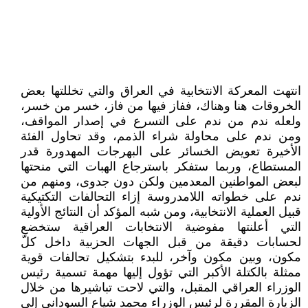
انتهت المعركة الانتخابية في العراق والتي تخللتها بعض
الخروقات هنا وهناك، ففاز فيها من فاز، خسر من خسر،
ولعله ندم من ندم على التسرع في إصدار المواقف،
ومن ندم على محاولة شراء الذمم، وقد تحاول الفئة
الأخيرة تعويض الخسائر على البهرجات المهدورة قدر
المستطاع، وربما ستفكر باسترجاع الهبات التي منحتها
لبعض المواطنين المعدمين ولكن دون جدوى، ومنهم من
ندم على خطواته اللامدروسة إزاء التحالفات التكتيكية
قبيل العملية الانتخابية، ومن شبه المؤكد أن النتائج الأولية
التي أعلنتها مفوضية الانتخابات العراقية ستخضع
لحسابات دقيقة من قبل الجهات الحزبية داخل كلّ
مكون، وبين مكون وآخر، للبدء بتشكيل تحالفات قوية
ممثلة بالكتلة الأكبر التي تؤول إليها مهمة تسمية رئيس
الوزراء العراقي المقبل، والتي لاحت تباشيرها من خلال
الزيارة المقررة لرئيس الوزراء محمد شياع السوداني إلى