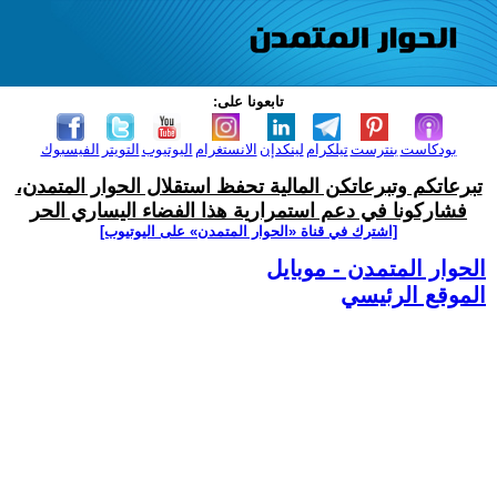
تابعونا على:
بودكاست
بنترست
تيلكرام
لينكدإن
الانستغرام
اليوتيوب
التويتر
الفيسبوك
تبرعاتكم وتبرعاتكن المالية تحفظ استقلال الحوار المتمدن،
فشاركونا في دعم استمرارية هذا الفضاء اليساري الحر
[اشترك في قناة ‫«الحوار المتمدن» على اليوتيوب]
الحوار المتمدن - موبايل
الموقع الرئيسي