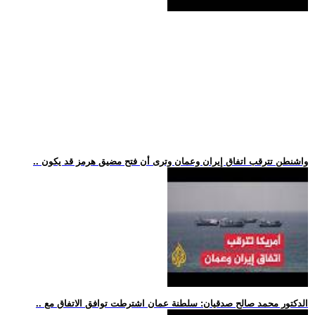
.. واشنطن تترقب اتفاق إيران وعمان وترى أن فتح مضيق هرمز قد يكون
.. الدكتور محمد صالح صدقيان: سلطنة عمان اشترطت توافق الاتفاق مع