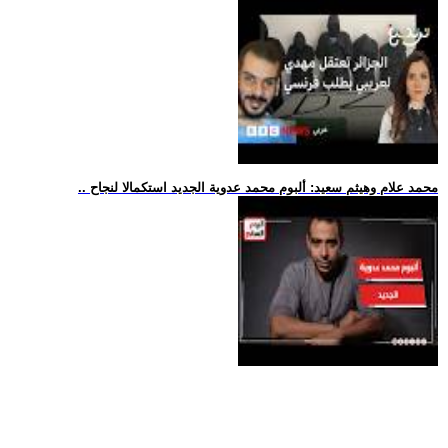
.. محمد علام وهيثم سعيد: ألبوم محمد عدوية الجديد استكمالا لنجاح