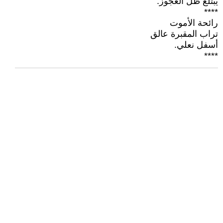
يبتلع ظل العجوز.
****
رائحة الأموت
تراب المقبرة عالق
أسفل نعلي.
****