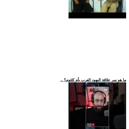
.. ما هو سر علاقة اليهود العرب بأم كلثوم؟