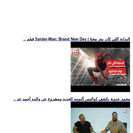
.. فيلم Spider-Man: Brand New Day | البداية اللي كان بيتر محتا
.. محمد عدوية يكشف كواليس ألبومه الجديد ومشروع عن والده أحمد عد