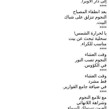
إلى دار الأوبرا.
****
بعد انطفاء المصباح
النجوم تنزلق على شباك
البيت.
****
يا لحرارة الشمس!
سحلية تبحث عن بيت
مناسب للكراء.
****
وقت العشاء
النجوم تصب النور
في الكؤوس.
****
وقت العشاء
قط مشرد
في ضيافة جامع القوارير.
****
مع تلامع النجوم
وشراهة اللانهائي
العيون تستهلك السماء.