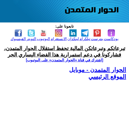
تابعونا على:
بودكاست
بنترست
تيلكرام
لينكدإن
الانستغرام
اليوتيوب
التويتر
الفيسبوك
تبرعاتكم وتبرعاتكن المالية تحفظ استقلال الحوار المتمدن،
فشاركونا في دعم استمرارية هذا الفضاء اليساري الحر
[اشترك في قناة ‫«الحوار المتمدن» على اليوتيوب]
الحوار المتمدن - موبايل
الموقع الرئيسي