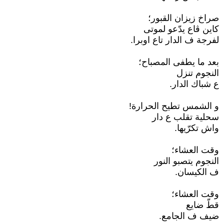
صراخ زيزان القبور؛
كاين ڨاع يدّعو لموتى
لفرجة ف الدار تاع اوبرا.
بعد ما يطفى المصباح؛
النجوم تنزل
ع شباك الدار.
و الشمس تطيح الحرارة!
سحلية تقلب ع دار
واش تكرّيها.
وقت العشاء؛
النجوم يتصبو النور
ف الكيسان.
وقت العشاء؛
قطّ ضايع
ضيف ف الجامع.