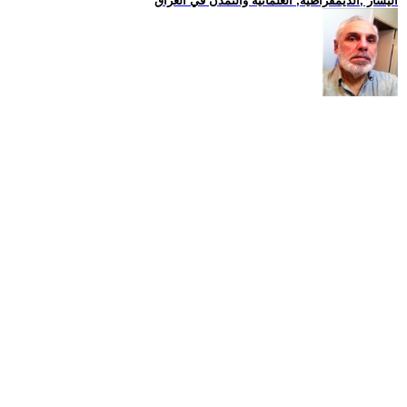
اليسار ,الديمقراطية, العلمانية والتمدن في العراق