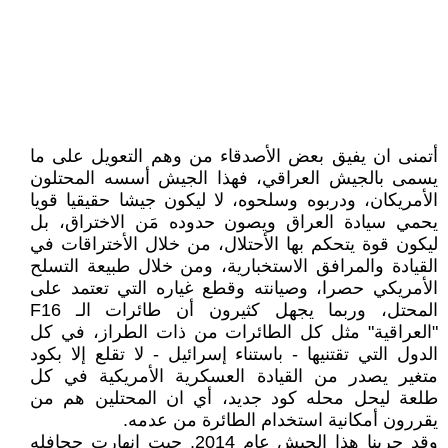
أتمنى ان يفيق بعض الأصدقاء من وهم التعويل على ما
يسمى بالجيش العراقي، فهذا الجيش أسسه المحتلون
الأمريكان، ودربوه وسلحوه، لا ليكون جيشا حقيقيا قويا
يحمي سيادة العراق ويصون حدوده مَن الاختراق، بل
ليكون قوة يتحكم بها الأحتلال، من خلال الأختراقات في
القيادة والمرافق الاستخبارية، ومن خلال طبيعة التسلح
الأمريكي حصرا، وصيانته وقطع غياره التي تعتمد على
المحتل، وربما يجهل كثيرون أن طائرات الـ F16
"العراقية" مثل كل الطائرات من ذات الطراز، في كل
الدول التي تقتنيها - باستناء إسرائيل - لا تقلع إلا بكود
متغير يصدر من القيادة العسكرية الأمريكية في كل
طلعة ليحل محله كود جديد، أي ان المحتلين هم من
يقررون أمكانية استخدام الطائرة من عدمه.
وقد جربنا هذا الجيش عام 2014, حيت انهارت جحافله