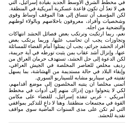
في مخطط الشرق الأوسط الجديد بقيادة إسرائيل، التي
هي لا تعدُ أن تكون قاعدة عسكرية أمريكية في المنطقة.
لكن المؤسف أن تنساق إلى هذا الموقف أوساط وقوى
وشخصيات وأفراد، معروفون باخلاصهم وبالولاء لوطنهم
والتضحية من اجله.
نعم، ربما ارتكبت وترتكب بعض فصائل الحشد انتهاكات
وتجاوزات يجب ان تحاسب عليها، وربما يرتكب بعض
أفراد الحشد جرائم، يجب أن يمثلوا أمام القضاء للمسائلة
عنها، وإنزال أشد عقاب بمن يثبت تورطه في أية جريمة،
لكن الدعوة إلى حل الحشد، تستهدف حرمان العراق من
رديف مخلص للعناصر المخلصة في الجيش العراقي،
وإبقاء البلاد في حالة مستديمة من الهشاشة، بما يسهل
تفتيته في سيناريو مشابه للسيناريو السوري.
أتمنى مخلصا ان ينتبه المخلصون إلى موضع أقدامهم،
لكي لا يتحولوا دون إدراك منهم إلى أدوات في مخطط
أمريكي - غربي تنفذه إسرائيل، للقضاء على مكامن
القوة في مجتمعات منطقتنا. وهنا لا داعٍ للتذكير بمواقفي
التي لم تكن على مدى السنوات الماضية سوى مواقف
نقدية للحشد.