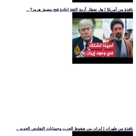
.. نافذة من أمريكا | هل تعطل أزمة الثقة إعادة فتح مضيق هرمز؟
.. نافذة من طهران | إيران بين ضغوط الحرب وحسابات التفاوض الجديد