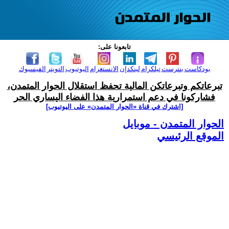
تابعونا على:
بودكاست
بنترست
تيلكرام
لينكدإن
الانستغرام
اليوتيوب
التويتر
الفيسبوك
تبرعاتكم وتبرعاتكن المالية تحفظ استقلال الحوار المتمدن،
فشاركونا في دعم استمرارية هذا الفضاء اليساري الحر
[اشترك في قناة ‫«الحوار المتمدن» على اليوتيوب]
الحوار المتمدن - موبايل
الموقع الرئيسي