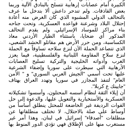
الكبيرة أمام عصابات إرهابية تتسلح بالبنادق الآلية وربما
بعض القاذفات. ولم تندحر داعش ألا بتدخل ما عرف
بالتحالف الدولي المشبوه الذي كان الغرض منه أعادة
إحتلال البلاد وشرعنة قواعده العسكرية، وتحت جناحه
بناء مراكز للموساد الإسرائيلي. ولم يقدم التحالف
المذكور أي ضحايا، باستثناء الطيار الأردني معاذ
الكساسبة، ومن حرر الأرض هم مقاتلو الحشد الشعبي،
الذي تتصاعد الحملة الآن لنزع سلاحه تساوقاً مع الحملة
لنزع سلاح المقاومة اللبنانية والفلسطينية، فيما يعزز
الغرب وأدواته الخليجية والتركية تسليح العصابات
الأرهابية التي سيطرت على سوريا وإضفاء الشرعية
عليها تحت أسمي "الجيش العربي السوري" و " الأمن
العام" لتنفذ المجازر في سوريا وتهدد العراق بهتاف
"جايينك ع كربلا".
أن إيلاء الثقة لنظام أسسه المحتلون، وأسسوا تشكيلاته
العسكرية والأستخبارية والتعويل عليها، والدعوة إلى حل
القوات الرديفة غير الخاضعة للمحتل ينطلق أساساً من
أوساط على صلة بالاحتلال، لا تختلف منطلقاتها عن
منطلقات "أصدقاء" إسرائيل في لبنان، وهذا أمر غير
مستغرب منها على الإطلاق فهي تؤدي الدور المنوط بها