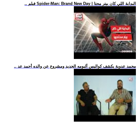
.. فيلم Spider-Man: Brand New Day | البداية اللي كان بيتر محتا
.. محمد عدوية يكشف كواليس ألبومه الجديد ومشروع عن والده أحمد عد