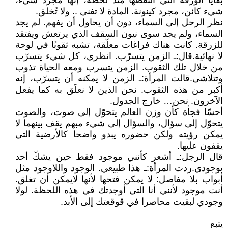
بقايا الورقة التي التقطها منذ لحظة، إنها مجرد شيء،
شيء كائن، مجرد كينونة. المادة لا تفنى .. ولا تُخلق.
نظر الرحل إلى السماء، دون أن يحاول أن يفهم. لم يجد
السماء، ولم يجد سوى نيون السقف الذي يرتعش ويفتقد
للزرقة. كانت هناك فراغات معلّقة، تشبه ثقوبًا في لوحة
لا نهائية. قال: ـ الزمن يتسرّب. انظري، كل شيء يتسرّب
من خلال تلك الثقوب. الزمن يتسرب ومعه الحياة تذوب
وتتلاشى. قالت المرأة: ـ الزمن لا يمكنه أن يتسرّب، إنه
أكبر من هذه الثقوب. نحن الذين لا نعلَق به كما يفعل
الآخرون. نحن… خارج الجدول.
أحسّا فجأة كأن وزن العالم يتحوّل إلى صوت، والصوت
يتحوّل إلى سؤال، والسؤال إلى شيء مبهم يقف بينهما لا
يمكن رؤيته ولكن حضوره يبدو واضحا كالأرضية التي
يقفون عليها.
قال الرجل: ـ أشعر كأنني موجود فقط حين يشكّ أحد
بوجودي. ردت المرأة: ـ هذا طبيعي. الوجود واللاوجود مثل
أبواب بلا مفاصل: لا يمكن فتحها لأنها لايمكن أن تغلق.
أنت موجود لأنني أنا التي أوجدتك في هذه اللحظة. لولا
وجودي لبقيت محاصرا في قوقعتك إلى الأبد.
يتبع