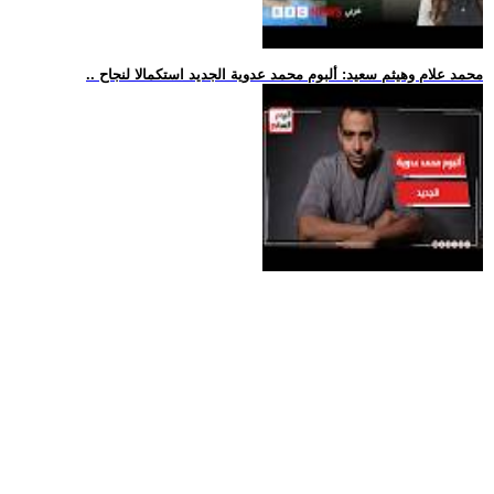
.. محمد علام وهيثم سعيد: ألبوم محمد عدوية الجديد استكمالا لنجاح