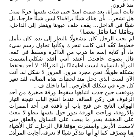
منذ قرون.
قالت المرأة، بعد صمت امتدّ حتى ظنّت نفسها جزءًا منه: ـ
هل تشعر… بأن هناك شيئًا يراقبنا؟ ليس شيئًا خارجنا، بل
شيئًا في الداخل… يقف خلف عيوننا وينظر إلى الداخل،
ويتأمّلنا كما نتأمّل بعضنا؟
لم يجب الرجل. كان مشغولًا بالنظر إلى يده. كان يتأمل
خطوط كفّه التي كانت تتحرك وكأنها تحاول رسم شيء
ما، أو كتابة إسم ما هرب من الذاكرة وسقط في كفه.
قال بصوت خافت: ـ أعتقد أنني أفقد شكلي. ابتسمت
المرأة بابتسامة ليست اطمئنانًا بل اعترافًا: ـ لا أحد يحتفظ
بشكله طويلًا. نحن مجرد مرور. المرور لا شكل له. أنت
الآن لست الذي دخل منذ لحظات هذه الصالة، لقد تغير
كل جزء في شكلك الخارجي.. أما داخلك ف ..
وتوقفت حين جذب انتباهها سقوط ورقة صغيرة من أحد
الرفوف في ركن الصالة، عندما انفتح الباب نتيجة التيار
الهوائي الناتج عن فتح باب أو نافذة في أحد الممرات
والأروقة، وراحت الورقة تدور حول نفسها ببطءٍ لا يبعث
على الدهشة بقدر ما يبعث على التساؤل والقلق حتى
لامست الأرض واستقرت مؤقتا. قال الرجل: ـ كل الأشياء
هنا تتصرّف كما لو أنها تتذكّر شيئًا لا نعرفه. أجابت المرأة: ـ