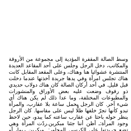
وسط الصالة المقفرة المؤدية إلى مجموعة من الأروقة
والمكاتب، دخل الرجل وجلس على أحد المقاعد العديدة
المنتشرة عشوائيا هنا وهناك، وعلى المقعد المقابل كانت
هناك تجلس امرأة وفي يدها جريدة أخذتها عندما دخلت
قبل قليل. في أحد أركان الصالة كان هناك دولاب حديدي
ذو رفوف وضعت عليه بعض الأوراق والمنشورات
والمطبوعات المختلفة، وما عدا ذلك لم يكن هناك أي
شيء آخر. كان الرجل يحمل ساعة بلا عقارب، والمرأة
تبدو كأنها تجرّ خلفها ظلًّا ليس على مقاسها. كان الرجل
ينظر حوله باحثا عن عقارب ساعته كما يبدو، حين لاحظ
وجود المرأة: ـ أظن أننا جئنا مبكرين. ردّت المرأة وهي
تضع جريدتها على الكرسي المجاور: ـ مبكرين ربما، أو