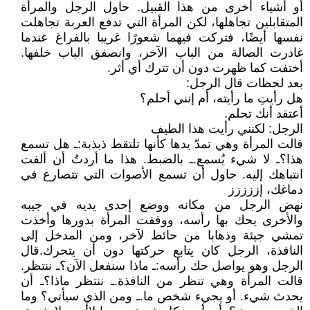
أو أشياء أخرى من هذا القبيل. حاول الرجل والمرأة
المتقابلين تجاهلها، لكن المرأة التي تدفع العربة تجاهلت
نفسها أيضًا، فتركت فيهما شعورًا غريبا بالفراغ عندما
غادرت الصالة من الباب الآخر، وانصفق الباب خلفها.
أختفت كما ظهرت دون أن تترك أي أثر.
بعد لحظات قال الرجل:
هل رأيتِ ما رأيته، أم إنني أحلم؟
أعتقد أنك تحلم.
الرجل: لكنني رأيت هذا الطيف
قالت المرأة وهي تمدّ يدها كأنها تلتقط ذبذبة: ـ هل تسمع
هذا؟ ـ لا شيء يُسمع. ـ بالضبط. هذا ما أردتُ أن ألفت
انتباهك إليه. حاول أن تسمع الأصوات التي تتصارع في
دماغك، إززززز
نهض الرجل من مكانه ووضع إحدى يديه في جيبه
والأخرى يحك بها رأسه، ووقفت المرأة بدورها وأخذت
تمشي جيئة وذهابا من حائط لآخر، ومن المدخل إلى
النافذة، الرجل كان يتابع حركتها دون أن يتحرك. قال
الرجل وهو يواصل حك رأسه: ـ ماذا سنفعل الآن؟ ـ ننتظر.
قالت المرأة وهي تنظر من النافذة. ـ ننتظر ماذا؟ ـ أن
يحدث شيء. أو يجيء شخص ما. ـ ومن الذي سيأتي؟ وما