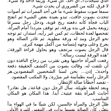
الذي سيحدث؟ ـ أي أحد، كل شيء. وربما لاأحد ولا شيء.
لا فرق. لكنه من الضروري أن يحدث شيء.
سمعا صوت سقوط شيء ما في أحد الممرات ثم أصوات
تتحدث بصوت خافت، تبدو بعيدة بعض الشيء ثم انفتح
الباب فجأة كأنه دفعته ريح قوية، ودخل رجل مسرعا
زوبعة يحمل في يده ورقة، ثم توقف مترددا أمام المرأة،
تفحصها لعدة لحظات، ثم كمن غير رأيه، استدار، ثم توجه
نحو الرجل ومد له ورقة مطوية. ثم غادر الصالة وهو
يعرج وعلى وحهه إبتسامة من أكمل مهمة كبرى.
قال الرجل بصوت مرتجف وهو يحاول قراءة الورقة: ـ
"هذه الورقة ليست رسالة."
رفعت المرأة حاجبيها وهي تقترب من زجاج النافذة دون
أن تلتفت له، وقالت بصوت من اكتشف الحقيقة دفعة
واحدة: ـ إذن… نحن لسنا الشخصين المقصودين. هز
الرجل رأسه بطمأنينة غير مبرّرة: ـ ولا المكتب المقصود.
- تقصد أخطأنا صالة الإنتظار.
وبعد لحظة طويلة، سأل الرجل دون قناعة: ـ هل نغادر؟
أجابث المرأة بثقة عبثية: ـ أبدا. هذا المكان هو المكان
المناسب.
ظلّ الرجل والمرأة جالسين، لكن شيئًا ما في الهواء بدأ
يتغيّر، كأن الصالة نفسها بدأت في التنفس للمرة الأولى