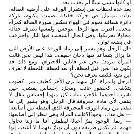
أو كأنها تنسى شيئًا لم يحدث بعد.
بعد عدة لحظات من إستقرار الورقة على أرضية الصالة،
بدأت تتململ في حركة خفيفة بصمت مكتوم، تاركة
دائرة شفافة تحوم في الهواء تعكس صورة الصالة كمرآه
محدبة. اقترب منها الرجل بتوجس. ولمسها بطرف حذائه
محاولا تحريكها، وفي الحال أشتعلت فيها النار واحترقت
في بضعة ثوان.
قال الرجل وهو يشير إلى رماد الورقة على الأرض التي
ما يزال يتصاعد منها دخان خفيف: ـ هذا ليس نحن. قالت
المرأة بتردد: ـ نحن غير قابلين للاحتراق، ومع ذلك قد
يكون هذا نحن قبل لحظة، أو بعد لحظة. اللحظة لا تعرف
أين تقع، فكيف نعرف نحن؟
الرجل والمرأة، كل منهما يرى الآخر كطيف يمر، كصوت
يتلاشى، كحضور غائب ومجرّد إحساس يمشي. حين
يقترب أحدهما بالآخر، ينتاب كل منهما إحساس بثقل لا
ينتمي لأي مادة معروفة. قال الرجل وهو يشير إلى ما
تبقى من رماد الورقة المحترقة الذي ألتقطه بين أصابعه:
― هل هذا… وجودًا؟ قالت المرأة وهي تنظر إلى أصابعها:
― ربما. الوجود يمرّ أحيانًا ليطمئن أننا ما زلنا نحاول
فهمه، ثم يكمل طريقه دون أن يهتمّ بفهمنا. لا أعتقد، إنها