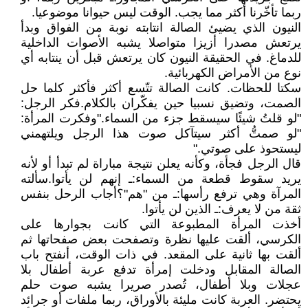
ربما تأخّرنا أكثر مما يجب. الوقت ليس حيوانا موضوعيا.
النيون الذي يضيئ الصالة انتابته نوبة من الفواق وبدأ
يرتعش مصدرا أزيزا متواصلا يشبه الأصوات الداخلية
للدماغ. في الحقيقة النيون كان يرتعش قبل أن ينتابه أي
نوع من الأمراض الكهربائية.
سكتا للحظات. كانت الصالة تتّسع أكثر فأكثر كلما حل
الصمت، وتضيق نسبيا حين يفكّران بالكلام. فكر الرجل:
"لو قلتُ شيئًا سيسقط جزء من السماء." وفكرت المرأة:
"لو صمتُّ أكثر سيتآكل صوت هذا الرجل ويلتهمني
ليستحوذ على صوتي."
قال الرجل فجأة، وكأنه يعلن نتيجة مباراة لم تبدأ أو لأنه
يريد سقوط قطعة من السماء: ـ إنهم لن يأتوا. سألته
المرآة وهي ترفع رأسها: ـ من "هم"؟ أجاب الرحل بنفس
ثقة من لا يعرف: ـ الذين لن يأتوا.
أخذت المرأة المطبوعة التي كانت بجوارها على
الكرسي، ألقت عليها نظرة وتصفحت بعض صفحاتها ثم
ألقت بها ثانية على المقعد. في ذات الوقت، أنفتح باب
الصالة المقابل ودخلت إمرأة تدفع عربة أطفال بلا
عجلات وبلا أطفال، تُصدر صريرا يشبه صوت حلم
يحتضر. العربة كانت مليئة بالأوراق، ربما ملفات أو جرائد