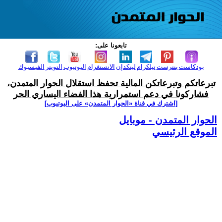
تابعونا على:
بودكاست
بنترست
تيلكرام
لينكدإن
الانستغرام
اليوتيوب
التويتر
الفيسبوك
تبرعاتكم وتبرعاتكن المالية تحفظ استقلال الحوار المتمدن،
فشاركونا في دعم استمرارية هذا الفضاء اليساري الحر
[اشترك في قناة ‫«الحوار المتمدن» على اليوتيوب]
الحوار المتمدن - موبايل
الموقع الرئيسي