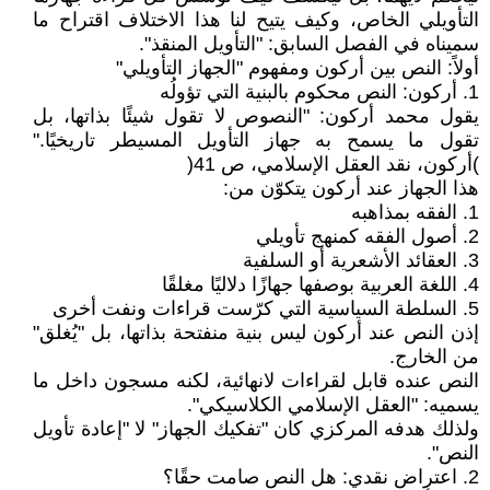
التأويلي الخاص، وكيف يتيح لنا هذا الاختلاف اقتراح ما
سميناه في الفصل السابق: "التأويل المنقذ".
أولاً: النص بين أركون ومفهوم "الجهاز التأويلي"
1. أركون: النص محكوم بالبنية التي تؤولُه
يقول محمد أركون: "النصوص لا تقول شيئًا بذاتها، بل
تقول ما يسمح به جهاز التأويل المسيطر تاريخيًا."
)أركون، نقد العقل الإسلامي، ص 41(
هذا الجهاز عند أركون يتكوّن من:
1. الفقه بمذاهبه
2. أصول الفقه كمنهج تأويلي
3. العقائد الأشعرية أو السلفية
4. اللغة العربية بوصفها جهازًا دلاليًا مغلقًا
5. السلطة السياسية التي كرّست قراءات ونفت أخرى
إذن النص عند أركون ليس بنية منفتحة بذاتها، بل "يُغلق"
من الخارج.
النص عنده قابل لقراءات لانهائية، لكنه مسجون داخل ما
يسميه: "العقل الإسلامي الكلاسيكي".
ولذلك هدفه المركزي كان "تفكيك الجهاز" لا "إعادة تأويل
النص".
2. اعتراض نقدي: هل النص صامت حقًا؟