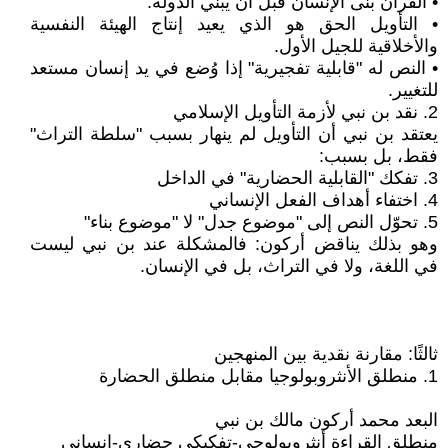
• القرآن بنى الإنسان قبل أن يبني الدولة.
• التأويل الحق هو الذي يعيد إنتاج الهيئة النفسية
والأخلاقية للجيل الأول.
• النص له "قابلية تفجيرية" إذا وُضع في يد إنسان مستعد
للتغيير.
2. نقد بن نبي لأزمة التأويل الإسلامي
يعتقد بن نبي أن التأويل لم ينهار بسبب "سلطة التراث"
فقط، بل بسبب:
3. تفكك "القابلية الحضارية" في الداخل
4. اختفاء أهداف الفعل الإنساني
5. تحوّل النص إلى "موضوع جدل" لا "موضوع بناء"
وهو بذلك يناقض أركون: فالمشكلة عند بن نبي ليست
في اللغة، ولا في التراث، بل في الإنسان.
ثالثًا: مقارنة نقدية بين المنهجين
1. منطلق الأنثروبولوجيا مقابل منطلق الحضارة
البعد محمد أركون مالك بن نبي
منطلق القراءة أنثروبولوجي-تفكيكي حضاري-إنساني