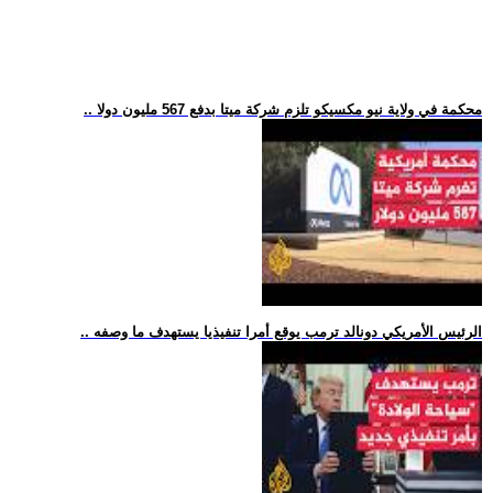
.. محكمة في ولاية نيو مكسيكو تلزم شركة ميتا بدفع 567 مليون دولا
.. الرئيس الأمريكي دونالد ترمب يوقع أمرا تنفيذيا يستهدف ما وصفه