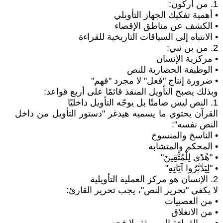
1. من أركون:
• أهمية تفكيك الجهاز التأويلي
• الكشف عن مناطق الإقصاء
• الانتباه إلى السياقات التاريخية للقراءة
2. من بن نبي:
• مركزية الإنسان
• الوظيفة الحضارية للنص
• ضرورة إنتاج "فعل" لا مجرد "فهم"
وبذلك يصبح التأويل المنقذ قائمًا على أربع قواعد:
1. النص ليس صامتًا بل يوجّه التأويل داخليًا
القرآن يحتوي ما يسميه هيدغر "دستور التأويل من داخل
النص نفسه":
• الناسخ والمنسوخ
• المحكم والمتشابه
• "هُدًى لِلْمُتَّقِينَ"
• "لِيَدَّبَّرُوا آيَاتِهِ"
2. الإنسان هو مركز العملية التأويلية
لا يكفي "تحرير النص"، يجب تحرير القارئ:
• من العصبيات
• من الانغلاق