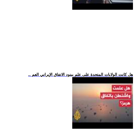
.. هل كانت الولايات المتحدة على علم ببنود الاتفاق الإيراني العم