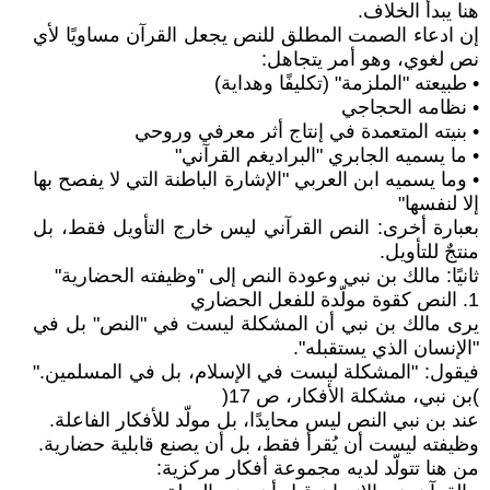
هنا يبدأ الخلاف.
إن ادعاء الصمت المطلق للنص يجعل القرآن مساويًا لأي
نص لغوي، وهو أمر يتجاهل:
• طبيعته "الملزمة" (تكليفًا وهداية)
• نظامه الحجاجي
• بنيته المتعمدة في إنتاج أثر معرفي وروحي
• ما يسميه الجابري "البراديغم القرآني"
• وما يسميه ابن العربي "الإشارة الباطنة التي لا يفصح بها
إلا لنفسها"
بعبارة أخرى: النص القرآني ليس خارج التأويل فقط، بل
منتجٌ للتأويل.
ثانيًا: مالك بن نبي وعودة النص إلى "وظيفته الحضارية"
1. النص كقوة مولّدة للفعل الحضاري
يرى مالك بن نبي أن المشكلة ليست في "النص" بل في
"الإنسان الذي يستقبله".
فيقول: "المشكلة ليست في الإسلام، بل في المسلمين."
)بن نبي، مشكلة الأفكار، ص 17(
عند بن نبي النص ليس محايدًا، بل مولّد للأفكار الفاعلة.
وظيفته ليست أن يُقرأ فقط، بل أن يصنع قابلية حضارية.
من هنا تتولّد لديه مجموعة أفكار مركزية: