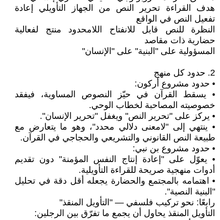
هدف القراءة تحرير النص من الجهاز التأويلي إعادة
تفعيل النص في الواقع
النظرة للنص قابل للانفتاح اللامحدود منتج لفعالية
حضارية ذات مقاصد
المسؤولية على "البنية" على "الإنسان"
2. حدود كل منهج
• حدود مشروع أركون:
• يسقط القرآن في حيّز النصوص المساوية، فيفقد
خصوصيته المصاحبة لخطاب الوحي.
• يركز على "تحرير النص" ويغفل "تحرير الإنسان".
• ينتهي إلى "لامعنى دلالي محدد"، وهو ما يتعارض مع
طبيعة النص القانوني والتشريعي والحجاجي في القرآن.
• حدود مشروع بن نبي:
• يعوّل على "إعادة إنتاج النفس المؤمنة" دون تقديم
أدوات منهجية صريحة للقراءة التأويلية.
• اهتمامه بالمجتمع والحضارة يجعله أقل دقة في تحليل
"البنية النصية".
رابعًا: نحو تركيب فلسفي — "التأويل المنقذ"
التأويل المنقذ يحاول أن يجمع ما تفرّق بين الرجلين: