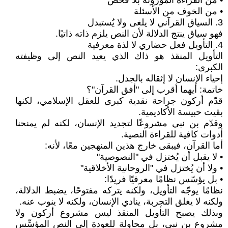
• من القراءة الموروثة بلا فحص
• من الخوف من الأسئلة
3. السياق القرآني لا يلغى ولا يُستبدل
فهو سياق ينتج الدلالة لأن النص يلزم ذاته ذاتيًا.
4. التأويل فعل حضاري لا لذة معرفية
التأويل المنقذ هو ذاك الذي يعيد النص إلى وظيفته
الكبرى:
إحياء الإنسان لا إثقاله بالجدل.
خاتمة: أيهما أقرب إلى "أفق القرآن"؟
قدّم أركون جراحة نقدية كبرى للعقل الإسلامي، لكنها
بقيت حبيسة الأكاديمية.
وقدّم بن نبي مشروعًا لتجديد الإنسان، لكنه لم يمنحنا
أدوات كافية للقراءة النصية.
أما القرآن، فيبقى خارج هذين المنهجين معًا، لأنه:
• لا يقبل أن يُختزل في "النصوصية"
• ولا أن يُختزل في "الروحانية الأخلاقية"
• بل يؤسّس نظامًا معرفيًا فريدًا:
نظامًا يوجّه التأويل، ولكنه يتركه مفتوحًا، يضبط الدلالة،
ولكنه لا يغلق التجربة، ينادي الإنسان، ولكنه لا ينوب عنه.
وبذلك يصبح التأويل المنقذ ليس مشروع أركون ولا
مشروع بن نبي، بل محاولة للعودة إلى النص المؤسِّس