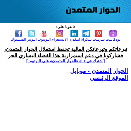
تابعونا على:
بودكاست
بنترست
تيلكرام
لينكدإن
الانستغرام
اليوتيوب
التويتر
الفيسبوك
تبرعاتكم وتبرعاتكن المالية تحفظ استقلال الحوار المتمدن،
فشاركونا في دعم استمرارية هذا الفضاء اليساري الحر
[اشترك في قناة ‫«الحوار المتمدن» على اليوتيوب]
الحوار المتمدن - موبايل
الموقع الرئيسي