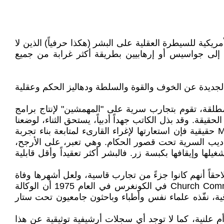
كية للسيطرة العقلية على البشر (هكذا حرفياً) الذين لا
ج اسمه مشروع الفراشة* Project MONARCH وهدفه تحويل الضحايا إلى جواسيس أو إرهابيين بطريقة أكثر غرابة من جميع
الجديدة عن الخوف والقوة والسلطة ودهاليز الحكم وعقلية
طلقة، تقوم بتجارب سرية على "المهمشين" لإنتاج برامج
خيال تبعد القارىء عن الحقيقة. وقد بذل الكاتب جهداً أدبياً، يستحق الثناء، لوضعنا
أمام إيقاع مشوق. لكنه -للأسف- إيقاع درامي خيالي تنتمي لعالم الفرضيات وليس لعالم الواقع، فإذا كانت تجربة MK-Ultra حقيقية فإن استعارتها لإغراء القارىء لمتابعة بناء تجربة
راديب السرية تحت قصور الحكام. وهي تعبر، على الأرجح،
لها وإيقافها بكبسة زر. فالبشر أكثر تعقيداً وأقل قابلية
الضحايا الذين أدركوا لاحقاً أنهم كانوا جزءً من تجارب قاسية، ولعل أشهرها وفاة
العالم فرانك أولسون**** بعد تعاطيه LSD قسرًا أثناء أحد الاختبارات. وكشفت التحقيقات التي قادتها لجنة تشرش Church Committee في الكونغرس في العام 1975 أن الوكالة
 رقابة أخلاقية، نفّذه علماء نفس وأطباء وباحثون جامعيون تحت ستار
 رسمية سواء كانت سرية مسربة أم علنية، كما لا توجد أي سجلات أرشيفية توثيقية عن هذا