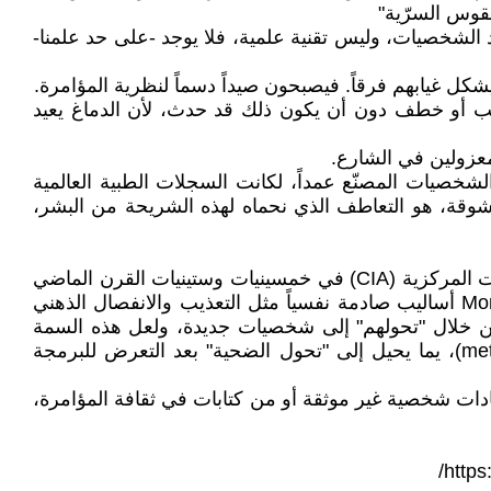
لشخصيات، وليس تقنية علمية، فلا يوجد -على حد علمنا-
ل غيابهم فرقاً. فيصبحون صيداً دسماً لنظرية المؤامرة.
عذيب أو خطف دون أن يكون ذلك قد حدث، لأن الدماغ يعيد
معزولين في الشارع.
شخصيات المصنّع عمداً، لكانت السجلات الطبية العالمية
وقة، هو التعاطف الذي نحماه لهذه الشريحة من البشر،
* الشائع أن "مشروع Monarch" هو فرع غير رسمي من برنامج MKUltra، الذي كان برنامجاً حقيقياً أجرته وكالة الاستخبارات المركزية (CIA) في خمسينيات وستينيات القرن الماضي
لاختبار تقنيات التحكم بالعقل باستخدام المخدرات والتنويم المغناطيسي. ووفقاً لنظريات المؤامرة، استخدم مشروع Monarch أساليب صادمة نفسياً مثل التعذيب والانفصال الذهني
أغراض استخباراتية أو جنسية. من خلال "تحولهم" إلى شخصيات جديدة، ولعل هذه السمة
الأخيرة هي السبب وراء اختيار الاسم المستوحى من فراشة المونارش "Monarch" التي تمر بعملية تحول (metamorphosis)، يما يحيل إلى "تحول الضحية" بعد التعرض للبرمجة
علومات المتداولة تأتي من شهادات شخصية غير موثقة أو من كتابات في ثقافة المؤامرة،
https