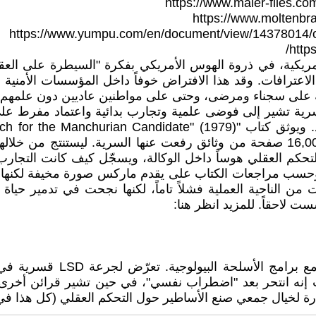
https://www.maier-files.c
https://www.moltenbr
https://www.yumpu.com/en/document/view/14378014/or
الة الاستخبارات الأمريكية، في ذروة الهوس الأمريكي بفكرة "السيطرة عل
اعترافات. وقد هذا الافتراض خوفاً داخل المؤسسات الأمنية م
على سجناء ومرضى، وحتى على مواطنين عاديين دون علمهم.
كم العقلي هوساً داخل الوكالة، ويسجّل كيف كانت التجارب تُد
 إلى النسخ الفرعية من البرنامج مثل MK-Search .. وحسب مراجعات الكتاب على يقدم ما
ن الناحية العملية فشلاً تاماً، لكنها نجحت في تدمير حياة
ست لاحقاً. للمزيد انظر هنا:
ت إنه انتحر بعد "اضطراب نفسي"، في حين تشير قرائن أخر
 لخيال جمعي صنع الأساطير حول التحكم العقلي (كل هذا في 