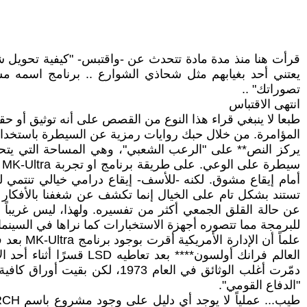
قرأت هنا منذ مدة مادة تتحدث عن -واقتبس- "كيفية تحويل شحا
تصوراتك" ..
انتهى الاقتباس
طبعا لا ينبغي قراء هذا النوع من القصص على أنه توثيق أو ح
المؤامرة. من خلال حبك روايات رمزية عن السيطرة باستخدام
يركز النص** على "الرعب الشعبي"، وهي المساحة التي يتحر
س
تستند بشكل تام على الخيال إنما تكشف عن شغفنا بالأفكار 
عن حالة القلق الجمعي أكثر من تفسيره. ولهذا، ليس غريباً إي
للبرمجة مما تتصوره أجهزة الاستخبارات كما نراها في السينما
علماً أ
دمّرت أغلب الوثائق في العام
"الدفاع القومي".