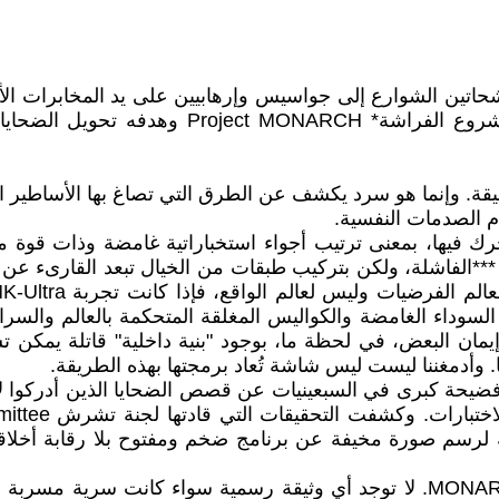
تين الشوارع إلى جواسيس وإرهابيين على يد المخابرات الأمري
يعتني أحد بغيابهم مثل شحاذي الشوارع .. برنام
قيقة. وإنما هو سرد يكشف عن الطرق التي تصاغ بها الأساطير 
 الصدمات النفسية.
ك فيها، بمعنى ترتيب أجواء استخباراتية غامضة وذات قوة م
يطرة على الوعي. على طريقة برنامج او تجربة MK-Ultra ***الفاشلة، ولكن بتركيب طبقات من ال
السوداء الغامضة والكواليس المغلقة المتحكمة بالعالم والس
مان البعض، في لحظة ما، بوجود "بنية داخلية" قاتلة يمكن تشغي
. وأدمغننا ليست ليس شاشة تُعاد برمجتها بهذه الطريقة.
ن الإدارة الأمريكية أقرت بوجود برنامج MK-Ultra بعد فضيحة كبرى في السبعينيات عن قصص 
 1973، لكن بقيت أوراق كافية لرسم صورة مخيفة عن برنامج ضخم ومفتوح بلا
طيب... عملياً لا يوجد أي دليل على وجود مشروع باسم MONARCH. لا توجد أي وثيقة