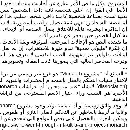
المشروع. وكل ما في الأمر عبارة عن أحاديث منتديات تعود للتسعينيات، وخلط بين ثقافة 
الأصل في القول إن "خلق شخصية ثانية داخل الشخص" ليس أك
تقنية تسمح بصناعة شخصية كاملة داخل شخص سليم. هذا غير مم
أما قصة "الشحاذين" فهي ثيمة تحمل تراكيب أسطورية، لا سيما
إن الذاكرة البشرية قابلة للاختلاق بفعل الصدمة أو الإيح
تشكيل القصص حين يعجز عن تفسير الألم.
ما يفتقده النص هو الإحالات المرجعية الموثوقة وبيئة الأبحا
إن فكرة "مليونَي ضحية" تبدو مثيرة للاستغراب، إن لم نقل 
امتلأت بظواهر غير مفهومة. الطب النفسي لا يعرف هذا الن
ودرجة المخاطر العالية التي يصورها كاتب المقالة وتصويرهم 
....
الذهنية.
وغالباً ما تُربط بأساطير عن التحكم العقلي النازي أو طقوس ش
ويمكن التعرف بالتفصيل على بعض المواقع التي تتحدق عن المشر
ng-us-who-went-through-mk-ultra-and-project-monarch/