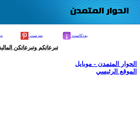
بودكاست
بنترست
تي
تبرعاتكم وتبرعاتكن المال
الحوار المتمدن - موبايل
الموقع الرئيسي