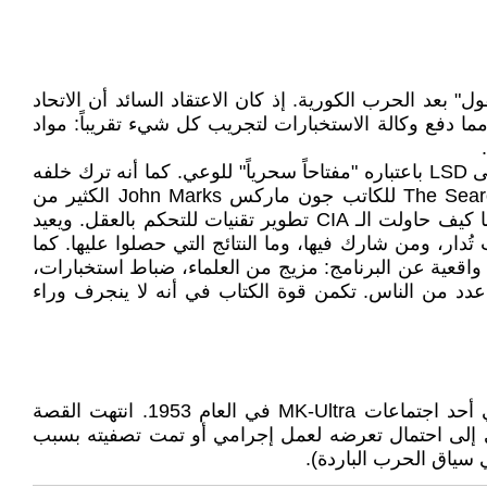
ى العقول" بعد الحرب الكورية. إذ كان الاعتقاد السائد أن الاتحاد
ما دفع وكالة الاستخبارات لتجريب كل شيء تقريباً: مواد
لم ينجح برنامج MK-Ultra وجميع الوثائق التي رُفعت عنها السرية تشير إلى فوضى علمية وتجارب بدائية واعتماد مفرط على LSD باعتباره "مفتاحاً سحرياً" للوعي. كما أنه ترك خلفه
انتهاكات أخلاقية، إذ لم ينجحوا في السيطرة على عقل أحد. ويوثق كتاب "The Search for the Manchurian Candidate" (1979) للكاتب جون ماركس John Marks الكثير من
التفاصيل عن برنامج MK-Ultra ويستند الكاتب إلى حوالي 16,000 صفحة من وثائق رفعت عنها السرية. ليستنتج من خلالها كيف حاولت الـ CIA تطوير تقنيات للتحكم بالعقل. ويعيد
ار، ومن شارك فيها، وما النتائج التي حصلوا عليها. كما
ركس صورة مخيفة لكنها واقعية عن البرنامج: مزيج من العلماء، ضباط استخبارات،
 عدد من الناس. تكمن قوة الكتاب في أنه لا ينجرف وراء
****فرانك أولسون، باحث في الجيش الأمريكي كان يعمل مع برامج الأسلحة البيولوجية. تعرّض لجرعة LSD قسرية في أحد اجتماعات MK-Ultra في العام 1953. انتهت القصة
ى إلى احتمال تعرضه لعمل إجرامي أو تمت تصفيته بسبب
سياق الحرب الباردة).