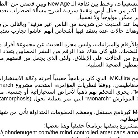
الـ New Age وبين قصص عن "الطقوس السرّية"
ثر من خيال أدبي وتقنية سردية لشرح مسألة اضطراب تعدد ا
كن بيولوجياً ولا نفسياً.
 عند الحديث عن شريحة من الناس "غير مرئية" وبالتالي لن يشك
اء، وهناك حالات عدة يعتقد فيها أشخاص أنهم عاشوا تجارب ت
ث والأرقام والميزانيات، وليس مجرد الحديث عن مجموعة أفراد 
للضحك، فلو كان هناك هذا الرقم من البشر المصابين بتعدد ال
وع من الحالات على الإطلاق. ولكن الذي يجعل من قصتهم مش
بمظهر الضحية السلبية.
(dissociation) لإنشاء "عبيد مبرمجين" أو "فراشات Monarch"، يجري التحكم بهم ذهنياً ل
لا توجد وثائق رسمية أو أدلة مثبتة تؤكد وجود مشروع Monarch كبرنامج مستقل. ومعظم الم
يطانية.
وع بصفتها برنامجاً حقيقياً وهنا بعضها:
://johndenugent.com/the-mind-controlled-americans-amo