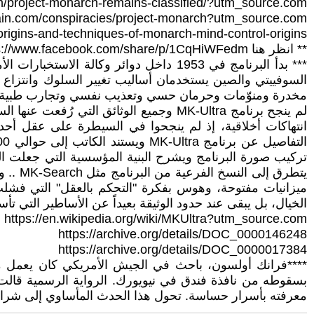
om/project-monarch-remains-classified/?utm_source.com
ain.com/conspiracies/project-monarch?utm_source.com
igins-and-techniques-of-monarch-mind-control-origins
** انظر هنا https://www.facebook.com/share/p/1CqHiWFedm/
*** بدأ البرنامج في 1953 داخل دوائر وك
السوفييتي والصين يستخدمان أساليب تغيير السلوك وانتزاع ال
مخدرة ومنوّمات وحرمان حسي وتعذيب نفسي وتجارب طبية 
تركيب صورة البرنامج ويشرح البنية المؤسسية التي جعلت التح
يتطرق
ميزانيات مفتوحة، وهوس بفكرة "التحكم بالعقل" التي فشلت م
الخيال، بل يبقى عند حدود الوثيقة بعيداً عن الأساطير التي تأس
https://en.wikipedia.org/wiki/MKUltra?utm_source.com
https://archive.org/details/DOC_0000146248
https://archive.org/details/DOC_0000017384
بسقوطه من نافذة فندق في نيويورك. الرواية الرسمية قال
معرفته بأسرار حساسة. تحول هذا الحدث المأساوي إلى شرارة