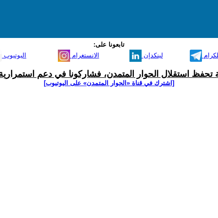
تابعونا على:
لكرام
لينكدإن
الانستغرام
اليوتيوب
ية تحفظ استقلال الحوار المتمدن، فشاركونا في دعم استمرارية 
[اشترك في قناة ‫«الحوار المتمدن» على اليوتيوب]