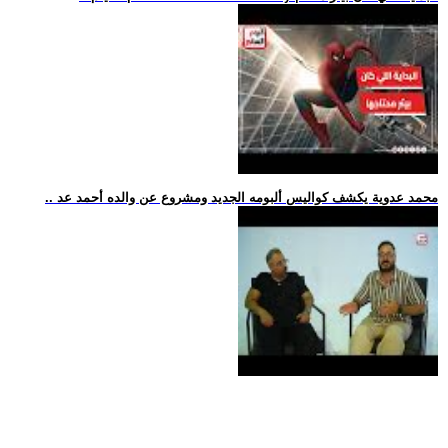
.. محمد عدوية يكشف كواليس ألبومه الجديد ومشروع عن والده أحمد عد