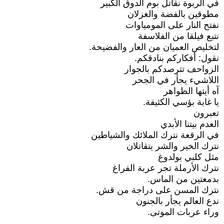
في الربوة نقاتل بوم الدوق الكبير
مطوقين بالفضة والغزلان
نفتح النار على المومياوات
نتبع فيلقا من الفلاسفة
لتخليص العميان من العار والفضيحة.
نقول: أفكاركم بنادقكم.
الزواحف تترصدكم بالجوار
اللاشيء يجأر في الجحر
آه أيتها الظواهر
يا غابة بؤسي الكثيفة.
تعبرون
العدم بيتنا الأبدي
في الرقعة نترك الملائك والشياطين
نترك الخير والشر يتقاتلان
مثل كلبي بولدوغ
نترك الأرملة تجر عربة الفراغ
بدمعتين من الماس.
نترك المسن على دراجة من قش.
ندع العالم يجأر بالجنون
وراء عربات الموتى.