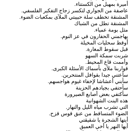
أميرة بمهبل من الكستناء.
عاصفة من الجواري لتكسر زجاج التفكير الفلسفي.
المشنقة تخطف سلة حبيبتي الملآى بمكعبات الضوء.
المشنقة تطل من الشباك
مثل بومة عمياء.
يهاجمني الحفارون في عز النوم.
أوقظ سحليات المخيلة
قبل سقوط المغارة.
شربت سمكة السهو
وأممت قاع المحيط.
قواربنا ملآى بأسماك الأسئلة الكبرى.
سأعتني جيدا بقوافل المنتحرين.
سأبني أعشاشا لإخفاء غيوم هواجسهم.
سأحتفي بجيادهم الحزينة
سأكتفي بعض أصابع الصيرورة
هذه البنت الشهوانية
التي تشرب مياه الليل والنهار.
الضوء المتساقط من عنق قوس قزح.
أيتها الشجرة يا شقيقتي
أيها النهر يا أخي العميق