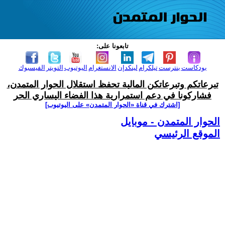
تابعونا على:
بودكاست
بنترست
تيلكرام
لينكدإن
الانستغرام
اليوتيوب
التويتر
الفيسبوك
تبرعاتكم وتبرعاتكن المالية تحفظ استقلال الحوار المتمدن،
فشاركونا في دعم استمرارية هذا الفضاء اليساري الحر
[اشترك في قناة ‫«الحوار المتمدن» على اليوتيوب]
الحوار المتمدن - موبايل
الموقع الرئيسي