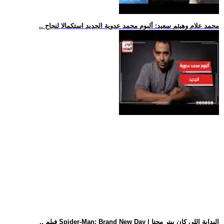
.. محمد علام وهيثم سعيد: ألبوم محمد عدوية الجديد استكمالا لنجاح
.. فيلم Spider-Man: Brand New Day | البداية اللي كان بيتر محتا