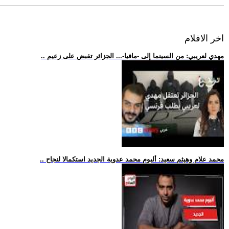
اخر الافلام
.. مهدي لعريبي: من السينما إلى -مافيا-... الجزائر تقبض على زعيم
.. محمد علام وهيثم سعيد: ألبوم محمد عدوية الجديد استكمالا لنجاح