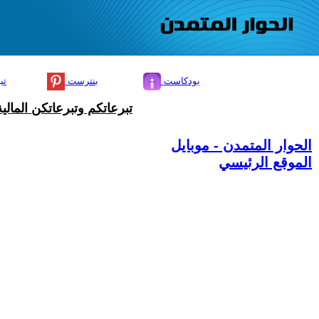
بودكاست
بنترست
تي
تبرعاتكم وتبرعاتكن المال
الحوار المتمدن - موبايل
الموقع الرئيسي