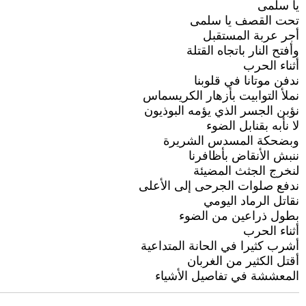
يا سلمى
تحت القصف يا سلمى
أجر عربة المستقبل
وأفتح النار باتجاه القتلة
أثناء الحرب
ندفن موتانا في قلوبنا
نملأ التوابيت بأزهار الكريسماس
نؤبن الجسر الذي يؤمه البوذيون
لا نأبه بقنابل الضوء
وبضحكة المسدس الشريرة
ننبش الأنقاض بأظافرنا
لنخرج الجثث المضيئة
ندفع صلوات الجرحى إلى الأعلى
نقاتل الرماد اليومي
بطول ذراعين من الضوء
أثناء الحرب
أشرب كثيرا في الحانة المتداعية
أقتل الكثير من الغربان
المعششة في تفاصيل الأشياء