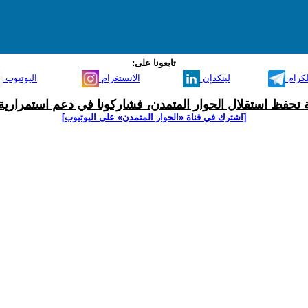
تابعونا على:
لكرام
لينكدإن
الانستغرام
اليوتيوب
ية تحفظ استقلال الحوار المتمدن، فشاركونا في دعم استمرارية 
[اشترك في قناة ‫«الحوار المتمدن» على اليوتيوب]