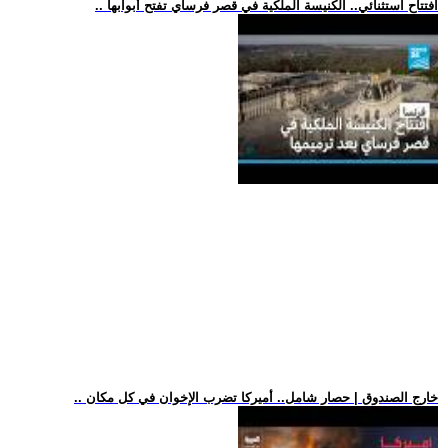
.. افتتاح استثنائي.. الكنيسة الملكية في قصر فرساي تفتح أبوابها
.. خارج الصندوق | حصار شامل.. أميركا تضرب الإخوان في كل مكان