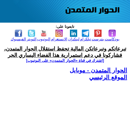
تابعونا على:
بودكاست
بنترست
تيلكرام
لينكدإن
الانستغرام
اليوتيوب
التويتر
الفيسبوك
تبرعاتكم وتبرعاتكن المالية تحفظ استقلال الحوار المتمدن،
فشاركونا في دعم استمرارية هذا الفضاء اليساري الحر
[اشترك في قناة ‫«الحوار المتمدن» على اليوتيوب]
الحوار المتمدن - موبايل
الموقع الرئيسي