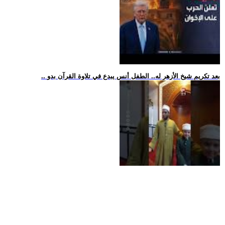
.. بعد تكريم شيخ الأزهر له.. الطفل أنس يبدع في تلاوة القرآن بدو