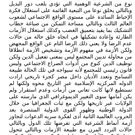
نوع من الشرعية الوهمية التي تؤدي بلعب دور البديل
وبالتالي يخلق نوعا من التبعية القائمة على استغلال فكرة
الإحباط السائدة على مستوى الواقع الاجتماعي لشعوب
العالم الثالث وبالتالي مساحة التمكن من صياغة خطاب
التشكيك بما يفيد بتعميق الغضب وكذلك استغلال الأزمات
الطارئة وإعادة تشكيلها في اتجاه خلق حالة من حالات
عدم الرضا ولا يعني ذلك الرضا التام عن الواقع المجهض
ولكن الأزمة في مفهوم الأزمة وتشخيص الأزمة انطلاقا
من محاولة تديين المجتمع ليس بمعنى تفعيل الدين ولكن
توظيف الدين كنوع من أدوات الصراع الاجتماعي وليس
قانون رئيسي للمجتمع لأنه سيواجه في تلك الحالة طبيعة
التسامح وتعدد الأديان داخل مصر كجزء تاريخي ارادت
الدوله المركزيه الإسلامية عبر التاريخ محوه ولكنها لم
تستطيع لانها كانت تعاني من أزمات وعدم استقرار ولم
يكن أمامها سوى التغيير الديموغرافي الذي مارسته على
الولايات عبر تاريخها ولكن مع ثبات الجغرافيا من خلال
الدولة الوطنية وظهور القوى الدولية المنتصرة بعد
الحروب العالمية الثانية أدى لفكرة سريه الدعوات لتجاوز
أزمة أنماط الشرعية التي تفرضها تلك الدول وبالتالي
حالات التردد المرن مع طبيعة الأزمات وبالتالي تتحول