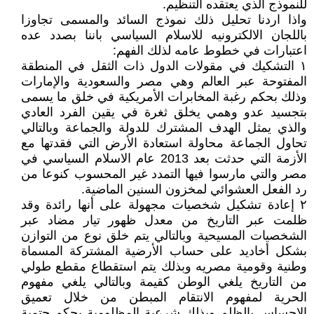
للنموذج الذي يعتقده التنظيم.
واذا اردنا تحليل ذلك نموذج السائد والمسمى تجاوزا
باللجان الالكترونيه للاسلام السياسي باننا بصدد عده
اعتبارات في خطوط عامه لذلك الفهم:
١ التشكيك في مقولات الدول ذات الثقل في المنطقة
المفتوحة عبر العالم وهي مصر والسعودية والإمارات
وذلك بحكم رغبة المخابرات الأمريكية في خلق ما يسمى
بتجسيد عدو وهمي يخلق ثغرة في يقين الفرد العادي
والذي يمثل الهدف المشترك للدولة والجماعة وبالتالي
تحاول الجماعة محاولة استعادة الأرض التي فقدتها مع
الأزمة التي حدثت بعد 2013 عام الاسلام السياسي في
مصر والتي مارسوا فيها التمدد غير المحسوب كنوعا من
رد الفعل العشوائي لمخزون السنين الماضية.
٢ إعادة تشكيل شخصيات مجهولة على أنها رائدة وقد
ظلمت عبر التاريخ من معدل ظهور تيار مضاد عبر
الشخصيات المسيحية وبالتالي يتم خلق نوع من التوازن
بشكل أخاديد على حساب الأرضية المشتركة المسماة
وطنية وقومية مصريه وبذلك يتم استقطاع مقطع طولي
من التاريخ يلغي الوطن كقيمة وبالتالي يلغي مفهوم
الحرية لمفهوم الانتقام المبطن من خلال تعميق
الإحساس بالظلم وبذلك شرعية المظلومية بحكم حتمية