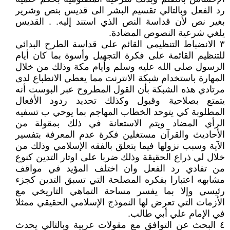
رد الفعل وبالتالي تقسيم البشر الى قديس بنص وشرير
بغير نص لأن قداسة النص الذي استند إليه. . القديس
يلغي شرعية النصوص المضادة.
٣ الانضباط التنظيمي القائم على قداسة الطرح البدائي
للتنظيم القائمة على فكرة التجهيل وأسوة بما كان أيام
الرسول صلى الله عليه وسلم وأيام مكة وذلك من خلال
المهارة باستخدام شبكة الانترنت مما يعطي الانطباع لدى
مرتادي هذه الشبكة بأن القول المطروح عبر البوست أنه
يتمتع بصلاحية وقبول وكذلك تحديد ردود الأفعال
المطلوبة كي يتوحد الخطاب المهاجم بما يوحي ب تسفيه
الرأي المضاد ويتم الاستعانة في ذلك بمقولة من
الأحاديث والقرآن مستغلين فكرة عدم المعرفة بتفسير
الآية وسبب نزولها فيما يتعلق بالفقه الإسلامي وذلك من
خلال لي ذراع الحقيقة وذلك ضربا على اوتار التدين كنوع
من تفادي رد الفعل وان اختلف المؤيد في مواقف
مشابهه اعتبارا بفكره المصلحة التي تسبق التدين كجزء
رئيسي وإلا بما يفسر مساحة التماهي التاريخي مع
الأزمات التي تعرض لها النموذج الإسلامي الحقيقي ممثلا
في الإمام علي أبي طالب.
٤ البحث عن التوافق مع مقولات عربية وبالتالي يحدث