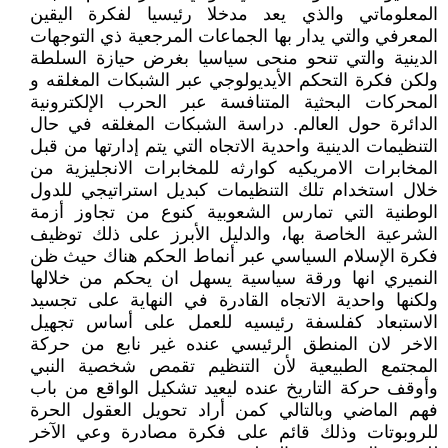
المعلوماتي والذي يعد مدخلا رئيسيا لفكرة اليقين
المعرفي والتي يدار بها الجماعات المرجعية ذي التوجهات
الدينية والتي تنحو منحى سياسيا بغرض حيازة السلطة
ولكن فكرة التحكم الأيديولوجي عبر الشبكات المغلقه و
المحركات البحثية المتنافسة عبر الحرب الإلكترونية
الدائرة حول العالم. دراسة الشبكات المغلقه في حال
التنظيمات الدينية واحدية الاتجاه التي يتم إدارتها من قبل
المخابرات الامريكيه كوارثه للمخابرات الانجليزية من
خلال استخدام تلك التنظيمات كبديل استراتيجي للدول
الوطنية التي تمارس الشعوبية كنوع من تجاوز أزمة
الشرعية الخاصة بها، والدليل الأبرز على ذلك توظيف
فكرة الإسلام السياسي عبر أنماط الحكم هناك حيث ظن
النميري انها ورقة سياسية يسهل ان يحكم من خلالها
ولكنها واحدية الاتجاه القادرة في النهاية على تجسيد
الاستبعاد كفلسفة رئيسيه للعمل على أساس تجهيل
الاخر لان المنطق الرئيسي عنده غير نابع من حركة
المجتمع الطبيعية لأن التنظيم تقمص شخصية النبي
وأوقف حركة التاريخ عنده ليعيد تشكيل الواقع من باب
فهم الماضي وبالتالي كمن أراد تحويل العقول الحرة
للروبوتات وذلك قائم على فكرة مصادرة وعي الآخر