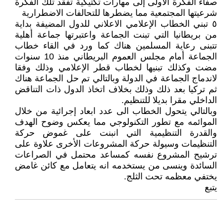
صفاء الفكرة الأولى إلى مهارات تكتيكية تفقد تلك الفكرة
شرعيتها المجتمعية مما يضطرها للتحالفات الاضطرارية
٥ تبني الخطاب الإعلامي الاعلاني للدول المضيفة بداية
من بريطانيا التي تبنت الجماعة واعتبرتها جماعة أهلية
تتبنى رعاية المسلمين هناك كما ورد في القاء خطاب
الجماعة أمام مجلس العموم البريطاني منذ 10 سنوات
مضت وكذلك تبنيها لخطاب قطر الإعلامي وذلك وفقا
لاندماج الجماعة في الدولة وبالتالي تم حل الجماعة هناك
ثم تركيا بعد ذلك وذلك بخلاف اتخاذ الدول ذات التناقض
الداخلي مقرا بديلا للتنظيم.
وبالتالي يتحول الخطاب الى عدد ابعاد إجرائية من خلال
الموائمه مع تطور التكنولوجي مما يعكس وضوح الهدف
والقدرة التنظيمية التي انبنت على غموض حركة
التنظيمات وسيولة حركة المشروعات الأخرى علاوة على
ترشيح المشروع نفسه كمساعد محتمل في الصراعات
السائدة وينسى من يستخدمه انه يتعامل مع كائن غامض
يختفي معظمه تحت الثلج.
يتبع