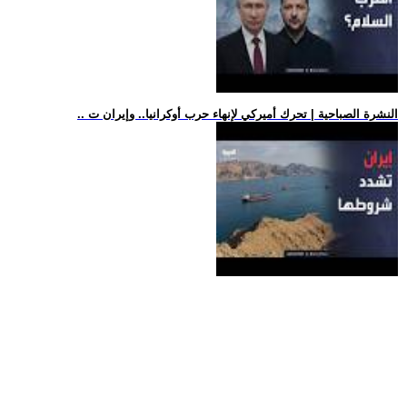
.. النشرة الصباحية | تحرك أميركي لإنهاء حرب أوكرانيا.. وإيران ت