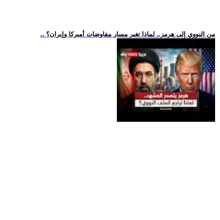
.. من النووي إلى هرمز.. لماذا تغير مسار مفاوضات أميركا وإيران؟