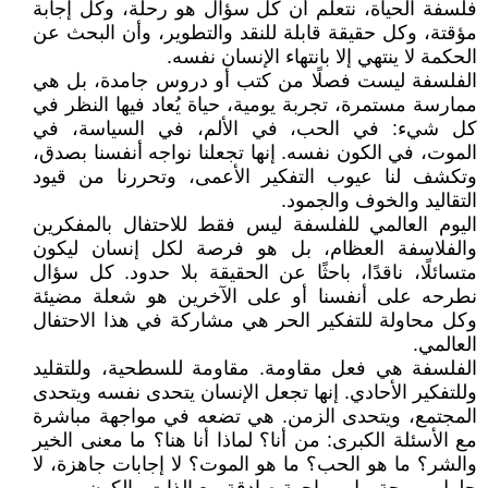
فلسفة الحياة، نتعلم أن كل سؤال هو رحلة، وكل إجابة
مؤقتة، وكل حقيقة قابلة للنقد والتطوير، وأن البحث عن
الحكمة لا ينتهي إلا بانتهاء الإنسان نفسه.
الفلسفة ليست فصلًا من كتب أو دروس جامدة، بل هي
ممارسة مستمرة، تجربة يومية، حياة يُعاد فيها النظر في
كل شيء: في الحب، في الألم، في السياسة، في
الموت، في الكون نفسه. إنها تجعلنا نواجه أنفسنا بصدق،
وتكشف لنا عيوب التفكير الأعمى، وتحررنا من قيود
التقاليد والخوف والجمود.
اليوم العالمي للفلسفة ليس فقط للاحتفال بالمفكرين
والفلاسفة العظام، بل هو فرصة لكل إنسان ليكون
متسائلًا، ناقدًا، باحثًا عن الحقيقة بلا حدود. كل سؤال
نطرحه على أنفسنا أو على الآخرين هو شعلة مضيئة
وكل محاولة للتفكير الحر هي مشاركة في هذا الاحتفال
العالمي.
الفلسفة هي فعل مقاومة. مقاومة للسطحية، وللتقليد
وللتفكير الأحادي. إنها تجعل الإنسان يتحدى نفسه ويتحدى
المجتمع، ويتحدى الزمن. هي تضعه في مواجهة مباشرة
مع الأسئلة الكبرى: من أنا؟ لماذا أنا هنا؟ ما معنى الخير
والشر؟ ما هو الحب؟ ما هو الموت؟ لا إجابات جاهزة، لا