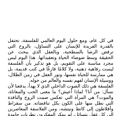
في كل عام، ومع حلول اليوم العالمي للفلسفة، نحتفل
بالقدرة الفريدة للإنسان على التساؤل، بالروح التي
ترفض الرضا بالسطحية، وبالعقل الذي يبحث عن
الحقيقة وسط ضوضاء الحياة وتعقيداتها. هذا اليوم ليس
مجرد مناسبة على التقويم، بل هو تذكير بأن الفلسفة
ليست رفاهية ذهنية، ولا كلامًا فارغًا في كتب قديمة، بل
هي ممارسة للحياة نفسها، ونور العقل في زمن الظلال،
ووسيلة الإنسان لفهم نفسه والعالم من حوله.
الفلسفة هي ذلك الصوت الداخلي الذي لا يهدأ، يدفعنا لأن
نسأل: من أنا؟ لماذا أعيش؟ ما معنى الحب والمعاناة،
والموت؟ هي المرآة التي تعكس صمت الروح والنافذة
التي نطل منها على الكون بكل تناقضاته. من سقراط
وأفلاطون إلى كانط ونيتشه، ومن الفلاسفة المعاصرين
إلى كل عقل يتسائل، لم يبتكر المفكرون نظريات جامدة