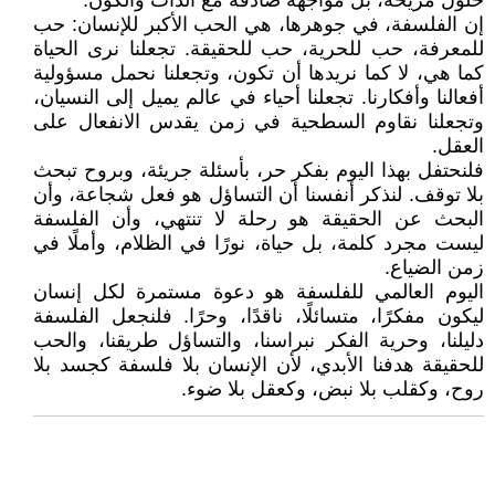
حلول مريحة، بل مواجهة صادقة مع الذات والكون.
إن الفلسفة، في جوهرها، هي الحب الأكبر للإنسان: حب
للمعرفة، حب للحرية، حب للحقيقة. تجعلنا نرى الحياة
كما هي، لا كما نريدها أن تكون، وتجعلنا نحمل مسؤولية
أفعالنا وأفكارنا. تجعلنا أحياء في عالم يميل إلى النسيان،
وتجعلنا نقاوم السطحية في زمن يقدس الانفعال على
العقل.
فلنحتفل بهذا اليوم بفكر حر، بأسئلة جريئة، وبروح تبحث
بلا توقف. لنذكر أنفسنا أن التساؤل هو فعل شجاعة، وأن
البحث عن الحقيقة هو رحلة لا تنتهي، وأن الفلسفة
ليست مجرد كلمة، بل حياة، نورًا في الظلام، وأملًا في
زمن الضياع.
اليوم العالمي للفلسفة هو دعوة مستمرة لكل إنسان
ليكون مفكرًا، متسائلًا، ناقدًا، وحرًا. فلنجعل الفلسفة
دليلنا، وحرية الفكر نبراسنا، والتساؤل طريقنا، والحب
للحقيقة هدفنا الأبدي، لأن الإنسان بلا فلسفة كجسد بلا
روح، وكقلب بلا نبض، وكعقل بلا ضوء.