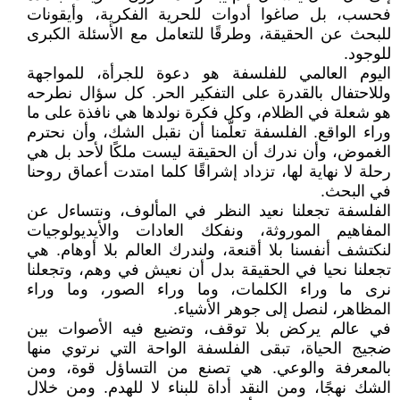
فحسب، بل صاغوا أدوات للحرية الفكرية، وأيقونات
للبحث عن الحقيقة، وطرقًا للتعامل مع الأسئلة الكبرى
للوجود.
اليوم العالمي للفلسفة هو دعوة للجرأة، للمواجهة
وللاحتفال بالقدرة على التفكير الحر. كل سؤال نطرحه
هو شعلة في الظلام، وكل فكرة نولدها هي نافذة على ما
وراء الواقع. الفلسفة تعلّمنا أن نقبل الشك، وأن نحترم
الغموض، وأن ندرك أن الحقيقة ليست ملكًا لأحد بل هي
رحلة لا نهاية لها، تزداد إشراقًا كلما امتدت أعماق روحنا
في البحث.
الفلسفة تجعلنا نعيد النظر في المألوف، ونتساءل عن
المفاهيم الموروثة، ونفكك العادات والأيديولوجيات
لنكتشف أنفسنا بلا أقنعة، ولندرك العالم بلا أوهام. هي
تجعلنا نحيا في الحقيقة بدل أن نعيش في وهم، وتجعلنا
نرى ما وراء الكلمات، وما وراء الصور، وما وراء
المظاهر، لنصل إلى جوهر الأشياء.
في عالم يركض بلا توقف، وتضيع فيه الأصوات بين
ضجيج الحياة، تبقى الفلسفة الواحة التي نرتوي منها
بالمعرفة والوعي. هي تصنع من التساؤل قوة، ومن
الشك نهجًا، ومن النقد أداة للبناء لا للهدم. ومن خلال