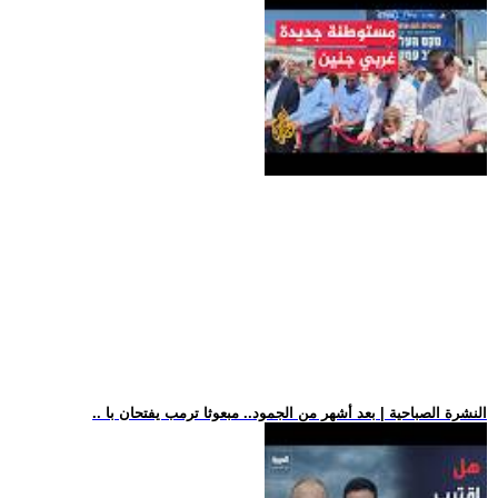
.. النشرة الصباحية | بعد أشهر من الجمود.. مبعوثا ترمب يفتحان با