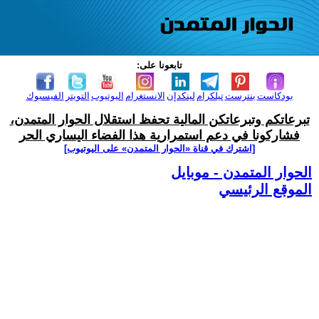
تابعونا على:
بودكاست
بنترست
تيلكرام
لينكدإن
الانستغرام
اليوتيوب
التويتر
الفيسبوك
تبرعاتكم وتبرعاتكن المالية تحفظ استقلال الحوار المتمدن،
فشاركونا في دعم استمرارية هذا الفضاء اليساري الحر
[اشترك في قناة ‫«الحوار المتمدن» على اليوتيوب]
الحوار المتمدن - موبايل
الموقع الرئيسي