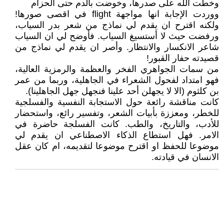
وخطت الله على صدرها، وخوضت بالدم حتى الحزام
ووردت الإجابة انها مواجهة flight في اقصى صورها!
ولكنه اقترح ان يقدم لي نماذج من شعر بدر السياب،
ورفضت حيث لا أستسيغ السياب. فأوضح لي ان السياب
شاعر الانكسار والانتظار. وأصر ان يقدم لي نماذج من
قصيدته حفار القبور!
من سمات الجواهري الفخر والعظمة والرمزية العالية،
فهو امتداد لفحول الشعراء في الجاهلية، وربما من عمر
بن كلثوم (الا لا يجهلن أحد علينا فنجهل جهل الجاهلينا).
كانت مناقشة رائعة حول الاستجابة النفسية والفسلجية
للخطر، ومعززة بأبيات الشعر، وتفسير رائع، واستحضار
للأدب، والتاريخ، والطب. كانت الفسلجة حاضرة في
الامر. فهل استطاع الذكاء الاصطناعي ان يقدم لي
موضوعا للحفظ او اقترح موضوعا لتقديمه، ام كان عقل
الانسان في قيادته.