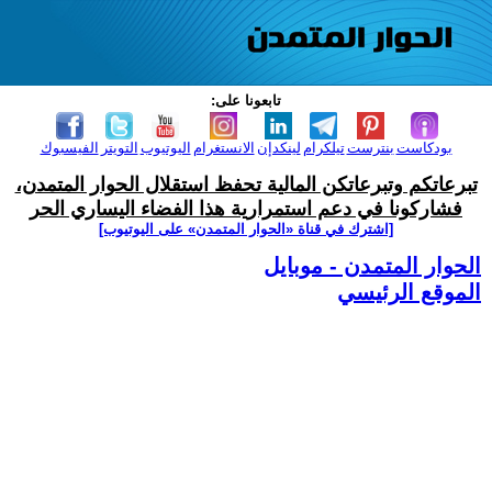
تابعونا على:
بودكاست
بنترست
تيلكرام
لينكدإن
الانستغرام
اليوتيوب
التويتر
الفيسبوك
تبرعاتكم وتبرعاتكن المالية تحفظ استقلال الحوار المتمدن،
فشاركونا في دعم استمرارية هذا الفضاء اليساري الحر
[اشترك في قناة ‫«الحوار المتمدن» على اليوتيوب]
الحوار المتمدن - موبايل
الموقع الرئيسي