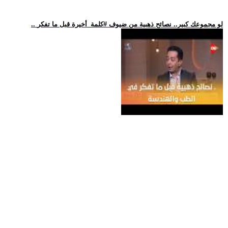
.. لو مجموعك كبير.. نصائح ذهبية من ضيوف #كلمة_أخيرة قبل ما تفكر