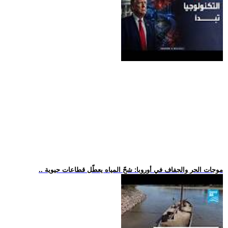
.. موجات الحر والجفاف في أوروبا: شحّ المياه يعطّل قطاعات حيوية