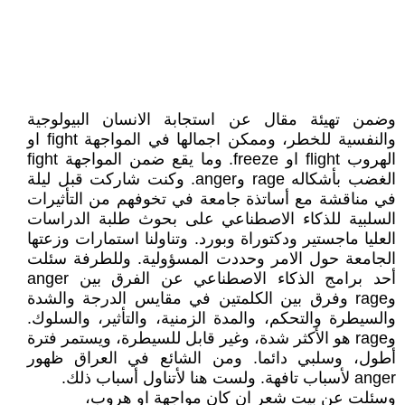
وضمن تهيئة مقال عن استجابة الانسان البيولوجية
والنفسية للخطر، وممكن اجمالها في المواجهة fight او
الهروب flight او freeze. وما يقع ضمن المواجهة fight
الغضب بأشكاله rage وanger. وكنت شاركت قبل ليلة
في مناقشة مع أساتذة جامعة في تخوفهم من التأثيرات
السلبية للذكاء الاصطناعي على بحوث طلبة الدراسات
العليا ماجستير ودكتوراة وبورد. وتناولنا استمارات وزعتها
الجامعة حول الامر وحددت المسؤولية. وللطرفة سئلت
أحد برامج الذكاء الاصطناعي عن الفرق بين anger
وrage وفرق بين الكلمتين في مقايس الدرجة والشدة
والسيطرة والتحكم، والمدة الزمنية، والتأثير، والسلوك.
وrage هو الأكثر شدة، وغير قابل للسيطرة، ويستمر فترة
أطول، وسلبي دائما. ومن الشائع في العراق ظهور
anger لأسباب تافهة. ولست هنا لأتناول أسباب ذلك.
وسئلت عن بيت شعر ان كان مواجهة او هروب،