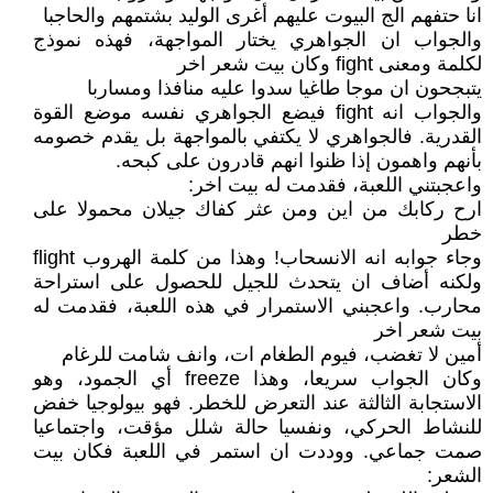
انا حتفهم الج البيوت عليهم أغرى الوليد بشتمهم والحاجبا
والجواب ان الجواهري يختار المواجهة، فهذه نموذج
لكلمة ومعنى fight وكان بيت شعر اخر
يتبجحون ان موجا طاغيا سدوا عليه منافذا ومساربا
والجواب انه fight فيضع الجواهري نفسه موضع القوة
القدرية. فالجواهري لا يكتفي بالمواجهة بل يقدم خصومه
بأنهم واهمون إذا ظنوا انهم قادرون على كبحه.
واعجبتني اللعبة، فقدمت له بيت اخر:
ارح ركابك من اين ومن عثر كفاك جيلان محمولا على
خطر
وجاء جوابه انه الانسحاب! وهذا من كلمة الهروب flight
ولكنه أضاف ان يتحدث للجيل للحصول على استراحة
محارب. واعجبني الاستمرار في هذه اللعبة، فقدمت له
بيت شعر اخر
أمين لا تغضب، فيوم الطغام ات، وانف شامت للرغام
وكان الجواب سريعا، وهذا freeze أي الجمود، وهو
الاستجابة الثالثة عند التعرض للخطر. فهو بيولوجيا خفض
للنشاط الحركي، ونفسيا حالة شلل مؤقت، واجتماعيا
صمت جماعي. ووددت ان استمر في اللعبة فكان بيت
الشعر: