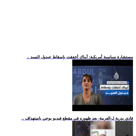
.. مستشارة سياسية أمريكية: أيباك أخفقت بإسقاط عبدول السيد
.. فادي بدرية لـ-العربية- بعد ظهوره في مقطع فيديو يوحي باستهداف