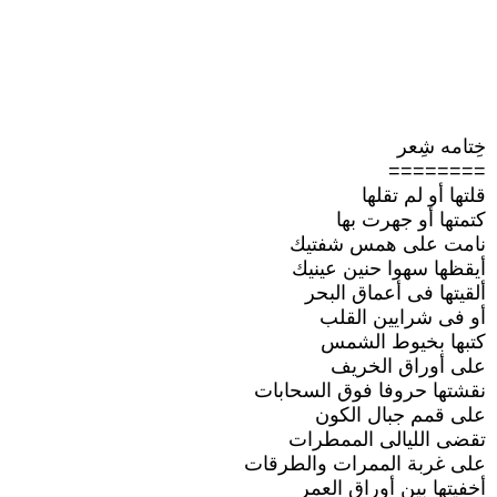
خِتامه شِعر
========
قلتها أو لم تقلها
كتمتها أو جهرت بها
نامت على همس شفتيك
أيقظها سهوا حنين عينيك
ألقيتها فى أعماق البحر
أو فى شرايين القلب
كتبها بخيوط الشمس
على أوراق الخريف
نقشتها حروفا فوق السحابات
على قمم جبال الكون
تقضى الليالى الممطرات
على غربة الممرات والطرقات
أخفيتها بين أوراق العمر