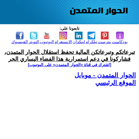
تابعونا على:
بودكاست
بنترست
تيلكرام
لينكدإن
الانستغرام
اليوتيوب
التويتر
الفيسبوك
تبرعاتكم وتبرعاتكن المالية تحفظ استقلال الحوار المتمدن،
فشاركونا في دعم استمرارية هذا الفضاء اليساري الحر
[اشترك في قناة ‫«الحوار المتمدن» على اليوتيوب]
الحوار المتمدن - موبايل
الموقع الرئيسي