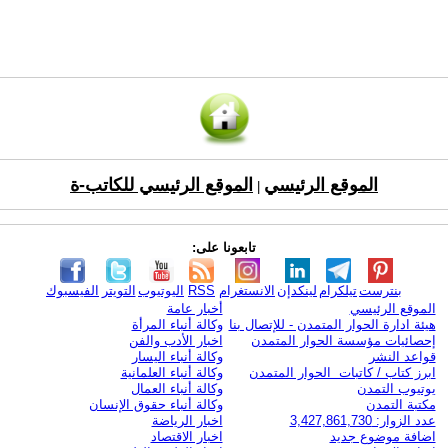
الموقع الرئيسي
الموقع الرئيسي للكاتب-ة
|
تابعونا على:
بنترست
تيلكرام
لينكدإن
الانستغرام
RSS
اليوتيوب
التويتر
الفيسبوك
الموقع الرئيسي
أخبار عامة
هيئة ادارة الحوار المتمدن - للإتصال بنا
وكالة أنباء المرأة
إحصائيات مؤسسة الحوار المتمدن
اخبار الأدب والفن
قواعد النشر
وكالة أنباء اليسار
ابرز كتاب / كاتبات الحوار المتمدن
وكالة أنباء العلمانية
يوتيوب التمدن
وكالة أنباء العمال
مكتبة التمدن
وكالة أنباء حقوق الإنسان
عدد الزوار: 3,427,861,730
اخبار الرياضة
اضافة موضوع جديد
اخبار الاقتصاد