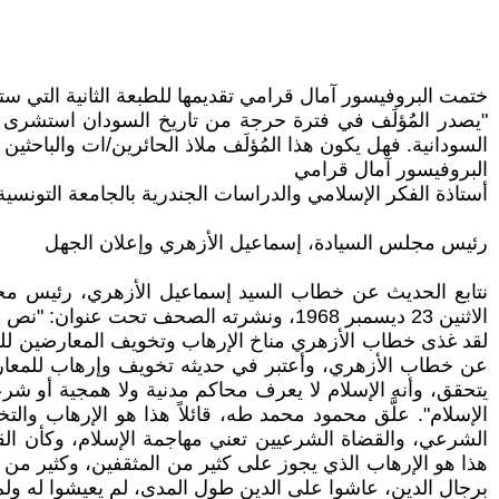
ختمت البروفيسور آمال قرامي تقديمها للطبعة الثانية التي س
"يصدر المُؤلَف في فترة حرجة من تاريخ السودان استشرى في
السودانية. فهل يكون هذا المُؤلَف ملاذ الحائرين/ات والباحث
البروفيسور آمال قرامي
أستاذة الفكر الإسلامي والدراسات الجندرية بالجامعة التونسي
رئيس مجلس السيادة، إسماعيل الأزهري وإعلان الجهل
نتابع الحديث عن خطاب السيد إسماعيل الأزهري، رئيس مجلس
الاثنين 23 ديسمبر 1968، ونشرته الصحف تحت عنوان: "نص خطاب الرئيس أزهري: ستكون الكلمة العليا للقضاة الشرعيين في هذا البلد".
لقد غذى خطاب الأزهري مناخ الإرهاب وتخويف المعارضين لل
عن خطاب الأزهري، وأعتبر في حديثه تخويف وإرهاب للمعار
يتحقق، وأنه الإسلام لا يعرف محاكم مدنية ولا همجية أو 
الإسلام". علَّق محمود محمد طه، قائلاً هذا هو الإرهاب وا
الشرعي، والقضاة الشرعيين تعني مهاجمة الإسلام، وكأن ال
هذا هو الإرهاب الذي يجوز على كثير من المثقفين، وكثير من ا
برجال الدين، عاشوا على الدين طول المدى، لم يعيشوا له و