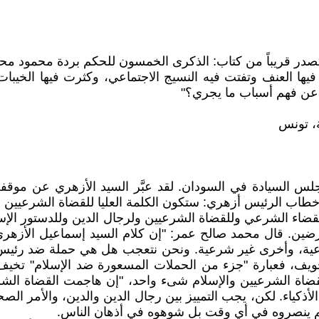
تصدر قريباً من كتاب: الذكرى الخمسون للحكم بردة محمود محمد
ها العنف وتفتت فيه النسيج الاجتماعي، وكثرت فيها الخيبات
ين عن فهم أسباب ما يجري؟"
ة، تونس
 السيادة في السودان. لقد عبَّر السيد الأزهري عن موقفه
قضاء الشرعي وللقضاة الشرعيين ولرجال الدين وللدستور ال
ضين. قال محمد صالح عمر: "إن كلام السيد إسماعيل الأزهر
شرعية، وأخرى غير شرعية. ونحن نتعجب هل هي حملة ضد رئيس
لتخويف، فعبارة "جزء من الحملات المسعورة ضد الإسلام" تخيف
قضاة الشرعيين والإسلام شىء واحد، "إن هاجمت القضاة الشر
لأذكياء. لكن، يجب التمييز بين رجال الدين والدين، والأمر ا
لم ينصروه في أي وقت بل شوهوه في أذهان الناس.