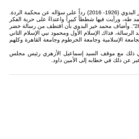
كشف السيد خضر حمد، عضو مجلس السيادة عن موقفه من مؤامرة محكمة الردة من خلال رسالة بعث بها إلى محمد خير البدوي (1926- 2016) رداً على سؤاله عن محكمة الردة.
طه، ورأيت فيها شططاً كبيراً واعتداءً على حرية الفكر
والعقيدة. وكتبت رسالة في هذا الشأن إلى الحاج خضر حمد، عضو مجلس السيادة، فرد عليّ برسالة مطولة بتاريخ 28/4/1969". وأضاف محمد خير البدوي بأن اقتطف من رسالة خضر
لرسالة، فذاك الإسلام الأول ومحمود نبي الإسلام الثاني
امعة الإسلامية وجامعة الخرطوم وجامعة القاهرة وكلهم
 في ذلك مع موقف السيد إسماعيل الأزهري رئيس مجلس
ر عن ذلك في خطابه إلى الأمين داود.