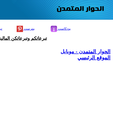
بودكاست
بنترست
تي
تبرعاتكم وتبرعاتكن المال
الحوار المتمدن - موبايل
الموقع الرئيسي