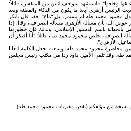
وا وخافوا". فاستشهد بمواقف اثنين من المثقفين، قائلاً:
حديث الرئيس أزهري أبعد ما يكون من الذكاء والفطنة وبعد
يقول محمود محمد طه لم يستمر، بل "ماع"، فقد قال بابكر
عوض الله بأن مسألة الأزهري مسألة انصرافية، وقال إذا
تي بالجهالة باسم الدستور الإسلامي، ولذلك فإن خطورتها
ة انصرافية. خلص محمود محمد طه، قائلاً: "أنا أفتكر أن
اعيل الأزهري".
 من محاضرة محمود محمد طه، وسعيه لجعل الكلمة العليا
حمد طه. وقد تلقى الأمين داود رداً من مكتب رئيس مجلس
 عن نسخة من مؤلفكم (نقض مفتريات محمود محمد طه).