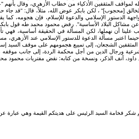
لمواقف المثقفين الأذكياء من خطاب الأزهري، وقال بأنهم "علق
الخالق [محجوب]" ، لكن بابكر عوض الله، مثلاً، قال: "قد جاء 
مواجهة الدستور الإسلامي والدعوة للإسلام، فإن هجومه، كما 
عن مشاكل البلاد الأساسية". رفض محمود محمد طه قول بابكر 
ب علينا أن نهملها، لكن المسألة في الحقيقة أساسية، فهي تأ
نما اعتبر مسألة الدعوة للدستور الإسلامي عند الأزهري، مسأل
 المثقفين الشجعان، إلى تمييع هجمومهم على موقف السيد إسم
الشرعية ورجال الدين من أجل محكمة الردة، إلى جانب موقفه
مين داود، آنف الذكر، ونسخة من كتابه: نقض مفتريات محمود م
كم شكر فخامة السيد الرئيس على هديتكم القيمة وهي عبارة