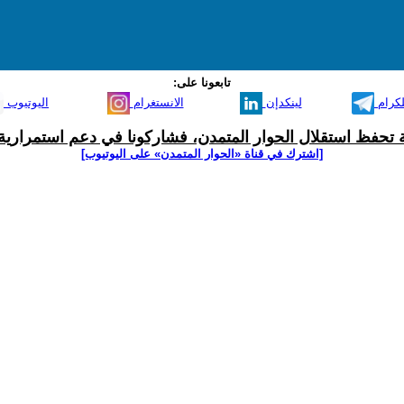
تابعونا على:
لكرام
لينكدإن
الانستغرام
اليوتيوب
ية تحفظ استقلال الحوار المتمدن، فشاركونا في دعم استمرارية 
[اشترك في قناة ‫«الحوار المتمدن» على اليوتيوب]