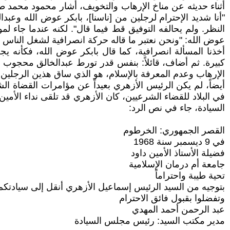
أثناء حديثه عن مناخ الإرهاب والتخويف، أشار محمود محمد طه 
"أنا شديد الإحترام لرجلين من [ناسنا]، بابكر عوض الله وعبد
النظر. ولم يحالفه التوفيق قط فيما قال". لكنه عندما جاء ل
عوض الله: "ونحن نعتبر ما قاله حركة انصرافية لشغل الناس 
أخذنا المسألة انصرافية، كما قال بابكر عوض الله، فكأنه يج
كبيرة. ثم أضاف، قائلاً: بنفس قدر تورط عبدالخالق محجوب حي
الإرهاب وعدم المعرفة بالإسلام، هو الذي ساق هذين الرجلين
أيضاً، لم يكن الرئيس الأزهري بعيداً عن مؤامرات القضاة 
في البلاد للقضاء الشرعيين، كان الأزهري قد تلقى نداء الأ
السيادة، جاء في نص الرد:
القصر الجمهوري: الخرطوم
في 9 ديسمبر سنة 1968
فضيلة الأستاذ الأمين داود
جامعة أم درمان الإسلامية
تحية طيبة واحتراماً
بتوجيه من السيد الرئيس إسماعيل الأزهري أنقل إلى سيادت
وتفضلوا بقبول فائق الاحترام
عبد الرحمن أحمد المهدي
مدير مكتب السيد: رئيس مجلس السيادة