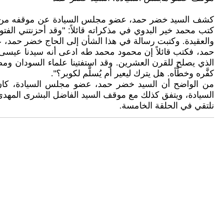
كتب محمد خير البدوي في مذكراته قائلاً: "وقد أحزنتني الف
حمد، فكتب قائلاً إن محمود محمد طه ادعى أنه سيدنا عيسى عل
الذي يصلح للقرن العشرين. وقد استفتينا علماء السودان وم
كفَّره وخطَّأه. هل يترك ليعير أم يُسلَّم لكوبر؟".
من الواضح أن السيد خضر حمد، عضو مجلس السيادة، كان 
السيادة، ويتفق كذلك مع موقف السيد الفاضل البشرى المهدي
نلتقي في الحلقة الخامسة.