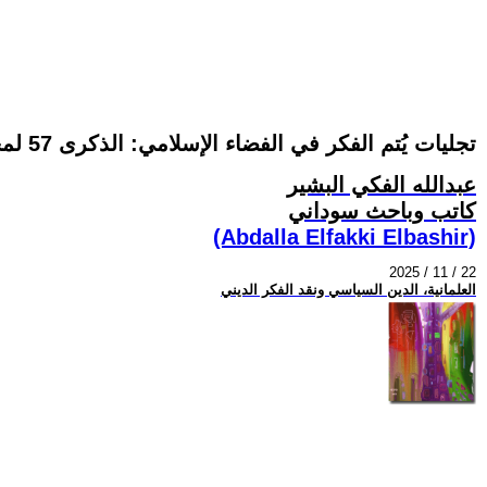
تجليات يُتم الفكر في الفضاء الإسلامي: الذكرى 57 لمحكمة الردة الأولى وتشكيل التحالف الديني العريض ضد الفهم الجديد للإسلام (4-11)
عبدالله الفكي البشير
كاتب وباحث سوداني
(Abdalla Elfakki Elbashir)
2025 / 11 / 22
العلمانية، الدين السياسي ونقد الفكر الديني