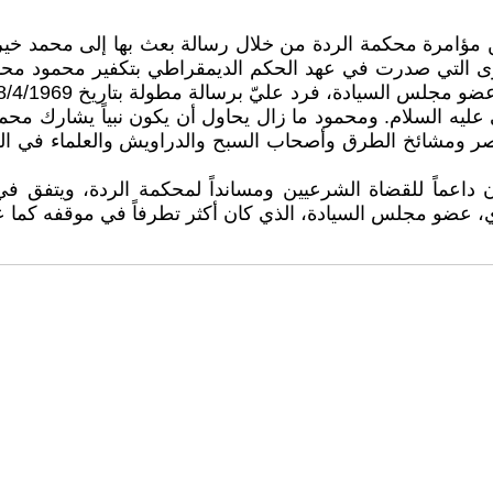
توى التي صدرت في عهد الحكم الديمقراطي بتكفير محمود محمد 
يه السلام. ومحمود ما زال يحاول أن يكون نبياً يشارك محمد ا
صر ومشائخ الطرق وأصحاب السبح والدراويش والعلماء في الج
داعماً للقضاة الشرعيين ومسانداً لمحكمة الردة، ويتفق
، عضو مجلس السيادة، الذي كان أكثر تطرفاً في موقفه كما عب