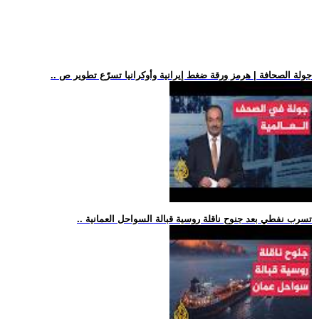
.. جولة الصحافة | هرمز ورقة ضغط إيرانية وأوكرانيا تسرّع تطوير ص
.. تسرب نفطي بعد جنوح ناقلة روسية قبالة السواحل العمانية