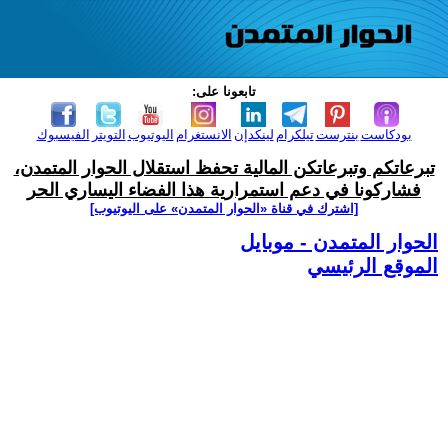
تابعونا على:
بودكاست
بنترست
تيلكرام
لينكدإن
الانستغرام
اليوتيوب
التويتر
الفيسبوك
تبرعاتكم وتبرعاتكن المالية تحفظ استقلال الحوار المتمدن،
فشاركونا في دعم استمرارية هذا الفضاء اليساري الحر
[اشترك في قناة ‫«الحوار المتمدن» على اليوتيوب]
الحوار المتمدن - موبايل
الموقع الرئيسي