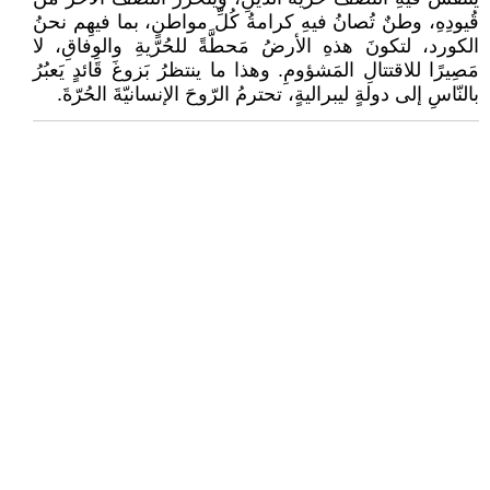
قُيودِهِ، وطنٌ تُصانُ فيهِ كرامةُ كُلِّ مواطنٍ، بما فيهِم نحنُ
الكورد، لتكونَ هذهِ الأرضُ مَحطَّةً للحُرّيةِ والوِفاقِ، لا
مَصِيرًا للاقتتالِ المَشؤومِ. وهذا ما ينتظرُ بَزوغَ قَائدٍ يَعبُرُ
بالنّاسِ إلى دولةٍ ليبراليةٍ، تحترمُ الرّوحَ الإنسانيّةَ الحُرّةَ.