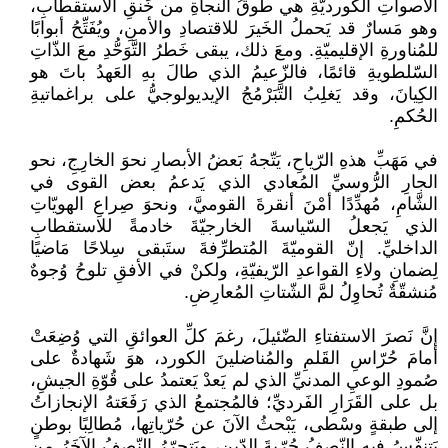
الأصواتِ الكورديّةِ هي طوقُ النجاةِ من خَنقِ الاستقطابِ،
وهو مَسارٌ قد يَحملُ الخَيرَ للاقتصادِ والأمنِ، ويُفَتِّحُ أبوابًا
للمُناورةِ الإقليميّةِ. ومعَ ذلك، يبقى خَطرُ التَّوَحُّدِ معَ الذّاتِ
السّلطويةِ قائمًا، فالزّعيمُ الذي طالَ بهِ العَهدُ باتَ هو
الكِيانَ، وقد يَغلِبُ التَّبَرْمُجُ الإيديولوجيُّ على براغماتيةِ
الحُكمِ.
في مَهَبِّ هذهِ الرّياحِ، يَتّجهُ بَعضُ الأبصارِ نحوَ الخارِجِ، نحو
الجارِ الرُّوسيِّ المُعادي الذي يَدعمُ بعض القوى في
الشَّامِ، مُهدِّدًا أمْنَ أنقرةَ القوميَّ، ونحوَ صِراعِ الهويّاتِ
الذي يَجعلُ السّياسةَ الخارجيّةَ خادمةً للاستقطابِ
الداخليِّ. إنّ القوميّةَ المُتطرِّفةَ ستَبقى سِلاحًا مَاضيًا
لِضمانِ ولاءِ القواعدِ الرّيفيّةِ، ولكنْ في الأفقِ تلوحُ وُجوهٌ
مُنشقّةٌ تُحاوِلُ لمَّ الشّتاتِ المُعارِضِ.
إنَّ نَصرَ الاستفتاءِ الضّئيلَ، رغمَ كلِّ العوائقِ التي وُضِعَتْ
أمامَ حُرّاسِ القَلمِ والمُناضلينَ الكورد، هوَ شَهادةٌ على
صُمودِ الوعيِ المدنيِّ الذي لم يَعدْ يَعتمدُ على قُوّةِ الجيشِ،
بل على القَرَارِ الفَرديِّ؛ فالمُجتمعُ الذي رَفَعَتهُ الإنجازاتُ
إلى طبقةٍ وسْطى، يَبْحثُ الآنَ عن حُرّياتِها، مُطالِبًا بوطنٍ
يَتنفّسُ فيهِ النّصفُ حُرّيةَ الدّينِ، ويَتحرّرُ النّصفُ الآخَرُ من