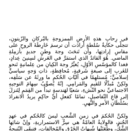
في رِحابِ هذهِ الأرضِ الممزوجةِ بالبُركانِ والزّيتونِ،
تتجلّى حكايةُ سُلطةٍ أرادَت أن ترسمَ خَارِطَةَ الروحِ على
مقاسِ إرادتِها، وأن تَنحَتَ وجهَ وطنٍ جديدٍ بأزمِلةِ
الماضي. هُوَ القائدُ الذي استمَرَّ في العَرشِ لسِنينَ عِدادٍ،
فغدا كالمؤسّسِ الأوّلِ، يُغيِّرُ وجهَ الكِيانِ من عِلمانيةٍ تَنحو
للغَربِ إلى صبغةٍ شَرقيةٍ، مُحافِظةٍ، ذاتِ وَجهٍ سياسيٍّ
إسلاميٍّ؛ مُستلهِمًا في آليّاتِ الحُكمِ ما ورِثَهُ عن سَلَفِه،
ولكِنْ مُبدِّلًا للقيمِ والمَرامِي. إنّهُ يُصوِّبُ سِهامَ التوجيهِ
الاجتماعيِّ نحو النّشءِ، سَعيًا لهَندسةٍ تبدأُ من القِمَمِ لِتَنزلَ
إلى قاعِ التّفاصيلِ، تمامًا كفعلِ أيِّ حاكِمٍ يريدُ الانفرادَ
بسُلْطَانِ الأمرِ والنَّهيِ.
ولكنَّ الحُكمَ في زمنِ الشَّعبِ ليسَ كالحُكمِ في عهدِ
الجُندِ، فالوِلايةُ العامّةُ هي سِرُّ الاستمراريةِ، وإنْ شابَها
الشَّكُّ، وطَعَنَتْها شُبهاتُ الخَرْقِ والمُخالفاتِ، فتبقَى النّتيجةُ