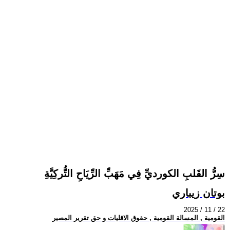
سِرُّ القَلبِ الكورديِّ فِي مَهَبِّ الرِّيَاحِ التُّركِيَّةِ
بوتان زيباري
2025 / 11 / 22
القومية , المسالة القومية , حقوق الاقليات و حق تقرير المصير