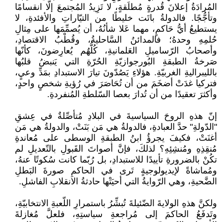
المُرادَةُ إعلانَ قُدرةٍ مُطلَقةٍ، لا تَزِيدُ المُجتمعَ إلّا انقسامًا
وتأجُّجًا. فالدولةُ باتَت خليطًا من التيّاراتِ والأفئدةِ، لا
يستطيعُ أيُّ حَاكمٍ، مهما عَلا شأنُهُ، أن يُصمِّمَها على مِثالِ
حُلمِهِ وحدهُ؛ فالمدائنُ السَّاحليةُ، وقُطْبُ الاقتصادِ،
وأصحابُ الرّساميلِ العَلمانيةِ، كُلُّهُم يُعارِضونَ، كأنّها
صَرخةُ الطبقةِ البُورجوازيّةِ الحُرّةِ التي يَنبضُ قلبُها
بالليبراليةِ الغربيّةِ. هؤلاءِ يَصُدّونَ تيارَ الاستبدادِ بمَدِّ وعيٍ،
فتركيا غدَتْ أضخَمَ من أن تُحَاصَرَ في رُؤيةِ شخصٍ واحدٍ،
وأكثرَ تعقيدًا من أن تُدارَ بعصا السّلطةِ المُنفردةِ.
إنّ هذهِ الروحَ السياسيةَ في البلادِ مُتأصِّلةٌ في عِشقِ
"الدّولةِ" حدَّ العبادةِ، فالدولةُ هي مَن بَنَتْ، والدولةُ هي مَن
أغنَتْ، فكيفَ يجرؤُ ابنُ الطبقةِ الوسطى على مُعاندةِ
مُنقِذِهِ ومُنشِئِهِ؟ لذلكَ، فإنَّ أصواتَ القَبولِ بالتّعديلِ لم
تكُنْ بالضرورةِ تأييدًا للاستبدادِ، بل رُبّما كانت سُكوتًا عنهُ،
ومُماشاةً لإيديولوجيةٍ تَرى في الحاكمِ صورةَ البَطلِ
الضَّحيةِ، وهي الرّوايةُ التي أحيَتْها حادثةُ الانقلابِ الفاشلِ.
ولكنَّ هذهِ الولايةَ الضّئيلةَ تُبشِّرُ باستمرارِ اللّعبةِ الانتخابيّةِ،
وتَدفَعُ الحاكمَ إلى مُراجعةِ سياستِهِ، فلعلَّ مُغازلةَ