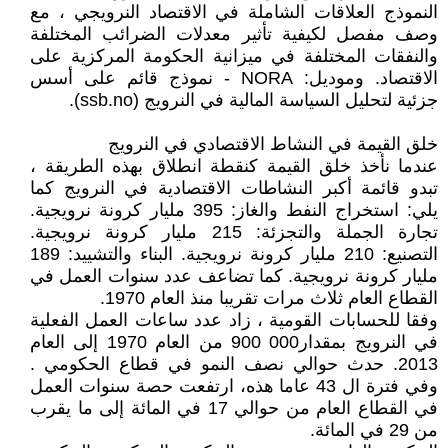
النموذج العلاقات الشاملة في الاقتصاد النرويجي ، مع
وصف مفصل لكيفية تأثير معدلات الضرائب المختلفة
والنفقات المختلفة في ميزانية الحكومة المركزية على
الاقتصاد. وموديل: NORA - نموذج قائم على أسس
جزئية لتحليل السياسة المالية في النرويج (ssb.no).
خلق القيمة في النشاط الاقتصادي في النرويج
عندما نأخذ خلق القيمة كنقطة انطلاق بهذه الطريقة ،
تبدو قائمة أكبر النشاطات الاقتصادية في النرويج كما
يلي: استخراج النفط والغاز: 395 مليار كرونة نرويجية.
تجارة الجملة والتجزئة: 215 مليار كرونة نرويجية.
التصنيع: 210 مليار كرونة نرويجية. البناء والتشييد: 189
مليار كرونة نرويجية. كما تضاعف عدد سنوات العمل في
القطاع العام ثلاث مرات تقريبا منذ العام 1970.
وفقا للحسابات القومية ، زاد عدد ساعات العمل الفعلية
في النرويج بمقدار000 900 من العام 1970 إلى العام
2013. حدث حوالي نصف النمو في قطاع الحكومي .
وفي فترة ال 43 عاما هذه، ارتفعت حصة سنوات العمل
في القطاع العام من حوالي 17 في المائة إلى ما يقرب
من 29 في المائة.