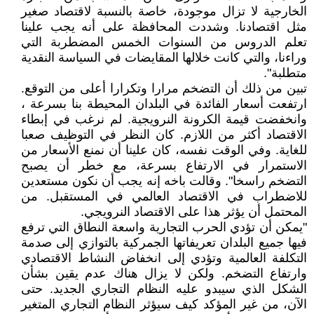
الخارجية لا تزال موجودة، خاصة بالنسبة لاقتصاد صغير
مثل اقتصادنا. وشددت المحافظة على أنه يجب علينا
تعلم الدروس من السنوات الخمس المضطربة التي
وراءنا، والتي كانت خلالها المقايضات في السياسة النقدية
متطلبة".
تبين من ذلك أن التضخم مرارا وتكرارا أعلى من التوقع.
ارتفعت أسعار الفائدة في البلدان المحيطة بنا بسرعة ،
وانخفضت قيمة الكرونة النرويجية. لم نرغب في إبطاء
الاقتصاد أكثر من اللازم. كان النظر في التوظيف صعبا
للغاية. وفي الوقت نفسه، كان علينا أن نمنع الأسعار من
الاستمرار في الارتفاع بسرعة، مع خطر أن يصبح
التضخم راسخا". وقالت باخه إنه يجب أن نكون مستعدين
للاضطراب في الاقتصاد العالمي في المستقبل. من
المحتمل أن يؤثر هذا على الاقتصاد النرويجي.
"يمكن أن تؤدي الحرب التجارية واسعة النطاق التي ترفع
فيها جميع البلدان تعريفاتها الجمركية بالتوازي إلى صدمة
التكلفة العالمية وتؤدي إلى انخفاض النشاط الاقتصادي
وارتفاع التضخم. ولكن لا يزال هناك عدم يقين بشأن
الشكل الذي سيبدو عليه النظام التجاري الجديد. حتى
الآن، من غير المؤكد كيف سيؤثر النظام التجاري المتغير