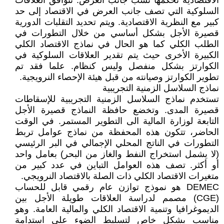
الاقتصادية تحكمها نسب جانب العرض. تتوافق العلاقات
السلوكية التي تصف جانب العرض في الاقتصاد إلى حد
كبير مع النظرية الاقتصادية. ويتم تحديد التقلبات الدورية
قصيرة الأجل بشكل أساسي من خلال التطورات في
الطلب الكلي كما هو الحال في نماذج الاقتصاد الكلي
الكبيرة الأخرى حيث يتم تقدير العلاقات السلوكية في
الكوارتز بشكل منفصل وليس كنظام. علما فقد تم
تطوير الكوارتز وصيانته من قبل هيئة الإحصاء النرويجية.
نماذج السلاسل الزمنية التجريبية
تستخدم نماذج السلاسل الزمنية التجريبية للإسقاطات
قصيرة المدى. وتخضع حافظة النماذج قصيرة الأجل
التابعة لوزارة المالية الى التطوير المستمر. في الوقت
الحاضر، تتكون هذه المحفظة من نماذج عوامل تربط
التطورات في الناتج المحلي الإجمالي في البر الرئيسي
(لا يشمل استخراج النفط والغاز من البحر) بعامل واحد
أو أكثر. تصف هذه العوامل التباين في عدد كبير من
متغيرات الاقتصاد الكلي ذات الصلة بالاقتصاد النرويجي.
DEMEC هو نموذج توازن عام رقمي قابل للحساب
(CGE) مصمم لدراسة العلاقات طويلة الأجل بين
الديموغرافيا وتنمية الاقتصاد الكلي والمالية العامة. وهو
مناسب بشكل خاص لتسليط الضوء على استدامة