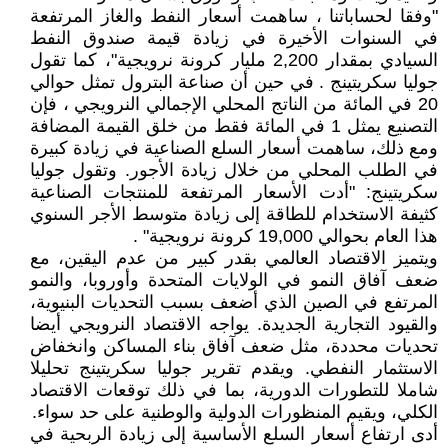
"وفقا لحساباتنا ، ساهمت أسعار النفط والغاز المرتفعة
في السنوات الأخيرة في زيادة قيمة صندوق النفط
السيادي بمقدار 2,200 مليار كرونة نرويجية"، كما تقول
جوليا سكريتينج . في حين أن صناعة البترول تمثل حوالي
20 في المائة من الناتج المحلي الإجمالي النرويجي ، فإن
التصنيع يمثل 1 في المائة فقط من خلق القيمة المضافة
ومع ذلك، ساهمت أسعار السلع الصناعية في زيادة كبيرة
في الطلب المحلي من خلال زيادة الأجور. وتقول جوليا
سكريتينج: "أدت الأسعار المرتفعة للمنتجات الصناعية
كثيفة الاستخدام للطاقة إلى زيادة متوسط الأجر السنوي
هذا العام بحوالي 19,000 كرونة نرويجية" .
ويتميز الاقتصاد العالمي بقدر كبير من عدم اليقين، مع
ضعف آفاق النمو في الولايات المتحدة وأوروبا، والنمو
المرتفع في الصين الذي أضعف بسبب التحديات البنيوية،
والقيود التجارية الجديدة. يواجه الاقتصاد النرويجي أيضا
تحديات محددة، مثل ضعف آفاق بناء المساكن وانخفاض
الاستثمار النفطي. ويقدم تقرير جوليا سكريتينج تحليلا
شاملا للتطورات الدورية، بما في ذلك توقعات الاقتصاد
الكلي، ويقيم المنظورات الدولية والوطنية على حد سواء.
أدى ارتفاع أسعار السلع الأساسية إلى زيادة الربحية في