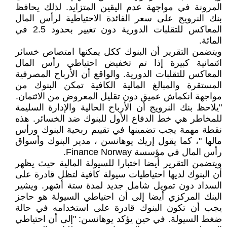
المرونة في مواجهة عدم اليقين المتزايد. لذلك يحافظ
بنك النرويج على سعر الفائدة الاحتياطية لرأس المال
المعاكس للتقلبات الدورية دون تغيير بحدود 2.5 في
المائة.
ويتضمن التقرير أن البنوك ككل يمكنها امتصاص خسائر
ائتمانية كبيرة إذا تم تخفيض احتياطي رأس المال
المعاكس للتقلبات الدورية. والواقع أن الأرباح المصرفية
المستقرة والمبالغ المالية الكافية تمكن البنوك من
مواجهة انكماش عميق دون تقليل المعروض من الائتمان.
"يلاحظ بنك النرويج أن الأرباح الحالية والإدارة السليمة
للمخاطر هي خط الدفاع الأول للبنوك ضد الخسائر. هذه
نقطة مهمة يجب تضمينها في تقييم ربحية البنوك ورأس
مالها "، كما يقول إريك يوهانسن ، مدير البنوك وأسواق
رأس المال في مؤسسة Finance Norway.
ويتضمن التقرير أيضا اختبارا للسيولة المالية حيث يظهر
أن البنوك لديها احتياطيات سيولة كافية لتظل قادرة على
السداد دون تمويل شامل جديد لمدة ستة أشهر. ويشير
البنك المركزي أيضا إلى أن احتياطي السيولة هو حاجز
يجب أن تكون البنوك قادرة على استخدامه في حالة
ضغط السيولة. في حين يؤكد يوهانسن: "إلى أن احتياطي