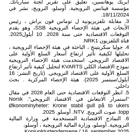
أيريك يوهانسين، تعليق على تقرير لجنة سباربانك.
مؤسسة فينانس النرويجية. أوسلو، النرويج، نشر في
18/11/2024.
3. مقابلة تلفزيزيونية ل توماس فون براش ، رئيس
الأبحاث في هيئة الإحصاء النرويجية SSB، وهو يقدم
التوقعات الاقتصادية حتى سنة 2028. 10 أيلول2025.
قناة التلفزيون NRK1.
4. جوليا سكريتينج ، الباحثة في هيئة الإحصاء النرويجية ،
تحليلها لكيفية تأثير ارتفاع أسعار السلع الأولية على
الاقتصاد النرويجي. استخدمت هيئة الإحصاء النرويجية
نموذج الاقتصاد الكلي KVARTS لتحليل كيفية تأثير ارتفاع
السلع الأولية على الاقتصاد النرويجي. (تاريخ النشر: 16
أيلول/سبتمبر 2025). هيئة الإحصاء المركزية . بحث
داخلي.
5. انظر التوقعات الاقتصادية حتى العام 2028 في مقال
"استمرار الانتعاش في الاقتصاد النرويجي". Norsk
Økonominyheter: Krone stabil gull på to ukers
topp. صوت النرويج. NTV. أوسلو. 2025.
6. النماذج الاقتصادية المستخدمة في وزارة المالية
النرويجية. أوسلو، وزارة المالية النرويجية ، أوسلو،
Konjunkturtendensene / 16. september 2025.