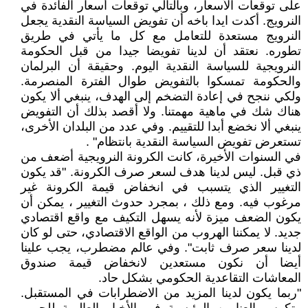
على توقعات الأسعار، وبالتالي توقعات أسعار الفائدة في
النرويج. أكدت ايدا باخه أن تفويض السياسة النقدية يجعل
النرويج مستعدة للتعامل مع كل ما يأتي في طريق
تطوره. نعتقد أن لدينا تفويضا جيدا من قبل الحكومة
النرويجية للسياسة النقدية اليوم. وحقيقة أن البرلمان
والحكومة تمسكوا بالتفويض طوال الفترة المنصرمة.
ولكي ننجح في إعادة التضخم إلى الهدف، ينبغي ألا يكون
هناك شك في ماهية مهمتنا. ولا أقصد بذلك أن التفويض
ينبغي ألا نخضع أبدا للتقييم. وفي عدد من البلدان الأخرى،
تستعرض تفويض السياسة النقدية بانتظام" .
في السنوات الأخيرة، كانت الكرونة النرويجية أضعف من
ذي قبل. ليس لدينا هدف لسعر صرف الكرونة. "قد يكون
التغيير الذي يتسبب في انخفاض قيمة الكرونة غير
مرغوب فيه. ومع ذلك ، بمجرد حدوث التغيير ، يمكن أن
يكون الضعف ميزة لأنه يسهل التكيف مع واقع اقتصادي
جديد. لا يمكننا الهروب من الواقع الاقتصادي، حتى لو كان
لدينا سعر صرف ثابت". وفي عالم مضطرب، يجب علينا
أيضا أن نكون مستعدين لانخفاض قيمة صندوق
المعاشات التقاعدية الحكومي بشكل حاد.
"ربما يكون لدينا المزيد من الاضطرابات في المستقبل.