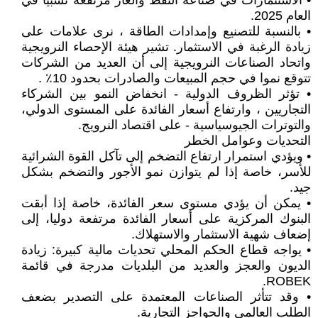
• الاستثمارات في صناعة النفط والغاز مرتفعة نسبيا في
العام 2025.
• بالنسبة للتصنيع وإمدادات الطاقة ، نرى علامات على
زيادة الرغبة في الاستثمار. تشير هيئة الإحصاء النرويجية
واتحاد الصناعات النرويجية إلى أن العديد من الشركات
تتوقع نموا في حجم المبيعات والصادرات بحدود 10٪ .
• تؤثر الظروف الدولية - انخفاض النمو بين الشركاء
التجاريين ، وارتفاع أسعار الفائدة على المستوى الدولي،
والتوترات الجيوسياسية - على اقتصاد النرويج.
التحديات وعوامل الخطر
• ويؤدي استمرار ارتفاع التضخم إلى تآكل القوة الشرائية
للأسر، خاصة إذا لم يتوازن نمو الأجور والتضخم بشكل
جيد.
• يمكن أن يؤدي مستوى سعر الفائدة، خاصة إذا أبقت
البنوك المركزية على أسعار الفائدة مرتفعة دوليا، إلى
إضعاف شهية الاستثمار والاستهلاك.
• يواجه قطاع الحكم المحلي تحديات مالية كبيرة: زيادة
الديون والعجز والعديد من البلديات مدرجة في قائمة
ROBEK.
• وقد تتأثر الصناعات المعتمدة على التصدير بضعف
الطلب العالمي والحواجز التجارية.