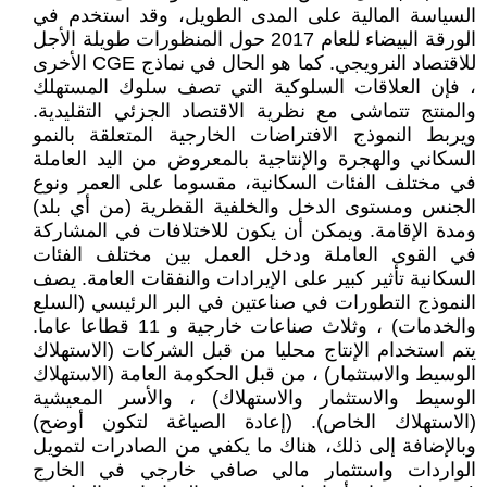
السياسة المالية على المدى الطويل، وقد استخدم في
الورقة البيضاء للعام 2017 حول المنظورات طويلة الأجل
للاقتصاد النرويجي. كما هو الحال في نماذج CGE الأخرى
، فإن العلاقات السلوكية التي تصف سلوك المستهلك
والمنتج تتماشى مع نظرية الاقتصاد الجزئي التقليدية.
ويربط النموذج الافتراضات الخارجية المتعلقة بالنمو
السكاني والهجرة والإنتاجية بالمعروض من اليد العاملة
في مختلف الفئات السكانية، مقسوما على العمر ونوع
الجنس ومستوى الدخل والخلفية القطرية (من أي بلد)
ومدة الإقامة. ويمكن أن يكون للاختلافات في المشاركة
في القوى العاملة ودخل العمل بين مختلف الفئات
السكانية تأثير كبير على الإيرادات والنفقات العامة. يصف
النموذج التطورات في صناعتين في البر الرئيسي (السلع
والخدمات) ، وثلاث صناعات خارجية و 11 قطاعا عاما.
يتم استخدام الإنتاج محليا من قبل الشركات (الاستهلاك
الوسيط والاستثمار) ، من قبل الحكومة العامة (الاستهلاك
الوسيط والاستثمار والاستهلاك) ، والأسر المعيشية
(الاستهلاك الخاص). (إعادة الصياغة لتكون أوضح)
وبالإضافة إلى ذلك، هناك ما يكفي من الصادرات لتمويل
الواردات واستثمار مالي صافي خارجي في الخارج