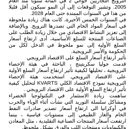
النرويج التجاريين حوالي 2 في المائة سنويا منذ العام
2005. وتشير التوقعات إلى أن النمو سيكون أقل قليلا
من هذا في السنوات الممتدة حتى العام 2028.
في السنوات الخمس الأخيرة، كانت هناك زيادة ملحوظة
في أسعار المواد الخام التي تصدرها النرويج. وبالإضافة
إلى تعزيز النشاط الاقتصادي من خلال زيادة الطلب على
الصناعات المنتجة للسلع الأساسية، أدى ارتفاع أسعار
السلع الأولية إلى نمو ملحوظ في الدخل لكل من
الحكومة والأسر النرويجية.
تأثير ارتفاع أسعار السلع على الاقتصاد النرويجي
قدمت جوليا سكريتينج ، الباحثة في هيئة الإحصاء
النرويجية ، تحليلها لكيفية تأثير ارتفاع أسعار السلع الأولية
على الاقتصاد النرويجي. استخدمت هيئة الإحصاء
النرويجية نموذج الاقتصاد الكلي KVARTS لتحليل كيفية
تأثير ارتفاع السلع الأولية على الاقتصاد النرويجي .
ساهمت زيادة الاستثمار في التكنولوجيا الخضراء
ومشاكل سلسلة التوريد التي نشأت أثناء الوباء والحرب
في أوكرانيا الى ارتفاع أسعار تصدير صادرات النفط
الخام والغاز الطبيعي إلى مستويات قياسية ، بينما
ارتفعت أسعار المنتجات الصناعية التقليدية ، مثل المعادن
والكيماويات ومنتجات اللب والورق بشكل ملحوظ.