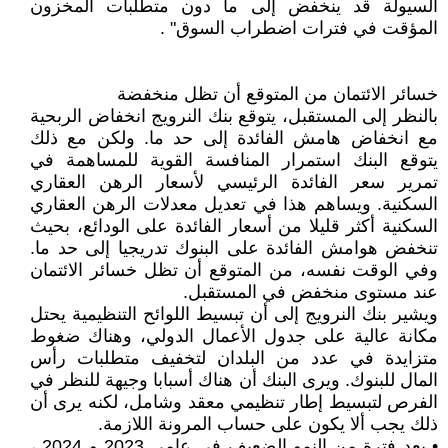
السيولة قد ينخفض إلى ما دون متطلبات المخزون
المؤقت في فترات اضطراب السوق" .
خسائر الائتمان من المتوقع أن تظل منخفضة
بالنظر إلى المستقبل، يتوقع بنك النرويج انخفاض الربحية
مع انخفاض هامش الفائدة إلى حد ما. ولكن مع ذلك
يتوقع البنك استمرار المنافسة القوية للمساهمة في
تمرير سعر الفائدة الرئيسي لأسعار الرهن العقاري
السكنية. ويساهم هذا في تعديل معدلات الرهن العقاري
السكنية أكثر قليلا من أسعار الفائدة على الودائع، بحيث
تنخفض هوامش الفائدة على البنوك تدريجيا إلى حد ما.
وفي الوقت نفسه، من المتوقع أن تظل خسائر الائتمان
عند مستوى منخفض في المستقبل.
ويشير بنك النرويج إلى أن تبسيط اللوائح التنظيمية يحتل
مكانة عالية على جدول الأعمال الدولي، وهناك ضغوط
متزايدة في عدد من البلدان لتخفيف متطلبات رأس
المال للبنوك. ويرى البنك أن هناك أسبابا وجيهة للنظر في
الفرص لتبسيط إطار تنظيمي معقد وشامل، لكنه يرى أن
ذلك يجب ألا يكون على حساب المرونة اللازمة.
• بعد فترة من النمو الضعيف في عامي 2023 و 2024 ،