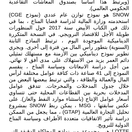
(ويرتبط هذا أساسا بصندوق المعاشات التقاعدية
الحكومي العالمي).
SNOW هو نموذج توازن عام عددي (نموذج CGE)
استخدمته وزارة المالية لدراسة قضايا المناخ ، بما في
ذلك في الكتاب الأبيض سنة 2017 حول المنظورات
طويلة الأجل للاقتصاد النرويجي. في النسخة المتكررة
الديناميكية الموجودة اليوم ، ترتبط النماذج الثابتة
(السنوية) بتطور رأس المال من فترة إلى أخرى. ويجري
تطوير نموذج ديناميكي بين الأزمنة مع مستهلك تمثيلي
دائم العمر يزيد من الاستهلاك على مدى أفق لا نهائي.
من أجل دراسة الانبعاثات وسياسة المناخ ، ينقسم
النموذج إلى 41 صناعة ذات كثافة عوامل مختلفة لرأس
المال والعمالة والطاقة ، والتي ترتبط ببعضها البعض من
خلال جدول المدخلات والمخرجات. تتدفق عوامل
المدخلات بحرية بين القطاعات المحلية حتى تتساوي
أسعار عوامل الإنتاج (باستثناء موارد النفط والغاز). على
عكس سابقتها ، MSG ، يمكن ربط SNOW بمشروع
تحليل التجارة العالمية (GTAP) ، مما يجعل من الممكن
دراسة تأثير الاتفاقيات متعددة الأطراف وسياسة المناخ
الدولية للنرويج.
LOTTE هي مجموعة من نماذج المحاكاة الدقيقة التي