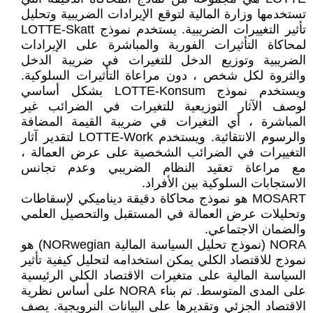
تستخدمها وزارة المالية لتوقع الإيرادات الضريبية وتحليل
تأثير التغييرات الضريبية. يستخدم نموذج LOTTE-Skatt
لمحاكاة التأثيرات الفورية والمباشرة على الإيرادات
الضريبية وتوزيع الدخل للتغيرات في ضريبة الدخل
والثروة لكل شخص ، دون مراعاة التأثيرات السلوكية.
ويستخدم نموذج LOTTE-Konsum بشكل أساسي
لوصف الآثار التوزيعية للتغيرات في الضرائب غير
المباشرة ، أي التغيرات في ضريبة القيمة المضافة
والرسوم الانتقائية. ويستخدم LOTTE-Work لتقدير آثار
التغييرات في الضرائب الشخصية على عرض العمالة ،
مع مراعاة تعقيد النظام الضريبي وعدم تجانس
الاستجابات السلوكية بين الأفراد.
MOSART هو نموذج محاكاة دقيقة ديناميكي لإسقاطات
وتحليلات عرض العمالة في المستقبل والتحصيل العلمي
والضمان الاجتماعي.
NORA (نموذج تحليل السياسة المالية NORwegian) هو
نموذج للاقتصاد الكلي يمكن استخدامه لتحليل كيفية تأثير
السياسة المالية على متغيرات الاقتصاد الكلي الرئيسية
على المدى المتوسط. تم بناء NORA على أساس نظرية
الاقتصاد الجزئي وتقديرها على البيانات النرويجية. يصف