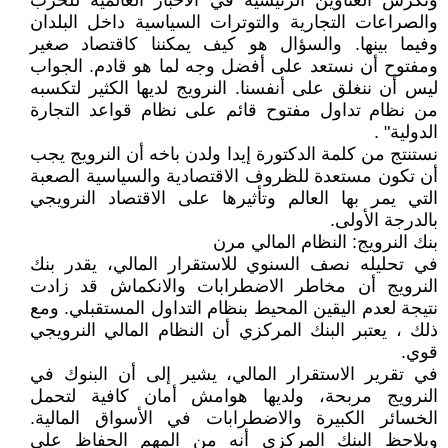
وتكرس العناوين الرئيسية في الأخبار العالمية للحرب
والصراعات التجارية والتوترات السياسية داخل البلدان
وفيما بينها. والسؤال هو كيف يمكننا كاقتصاد صغير
ومفتوح أن نستعد على أفضل وجه لما هو قادم. الجواب
ليس أن ننغلق على أنفسنا. النرويج لديها الكثير لتكسبه
من نظام تداول مفتوح قائم على نظام قواعد التجارة
الدولية" .
نستنتج من كلمة الدكتورة إيدا ولدن باخه أن النرويج يجب
أن تكون مستعدة للظروف الاقتصادية والسياسية الصعبة
التي يمر بها العالم وتأثيرها على الاقتصاد النرويجي
بالدرجة الأولى.
بنك النرويج: النظام المالي مرن
في تحليله نصف السنوي للاستقرار المالي، يقدر بنك
النرويج أن مخاطر الاضطرابات والانكماش قد زادت
نتيجة لعدم اليقين المحيط بنظام التداول المستقبلي. ومع
ذلك ، يعتبر البنك المركزي أن النظام المالي النرويجي
قوي.
في تقرير الاستقرار المالي، يشير إلى أن البنوك في
النرويج مربحة، ولديها هوامش أمان كافية لتحمل
الخسائر الكبيرة والاضطرابات في الأسواق المالية.
ويلاحظ البنك المركزي أنه من المهم الحفاظ على