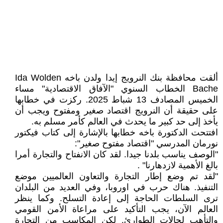
ألقت محافظة بنك النرويج إيدا ولدن باخه Ida Wolden
Bache الخطاب السنوي "الآفاق الاقتصادية" مساء
الخميس المصادف 13 شباط 2025. ركزت في خطابها
على حقيقة أن النرويج اقتصاد صغير ومفتوح ويجب أن
يأخذ إلى حد كبير ما يحدث في العالم كأمر مسلم به.
افتتحت الدكتورة باخه خطابها بالإشارة إلى كتاب فيكتور
نورمان المدرسي "اقتصاد مفتوح صغير":
"الوصف يناسب بلدنا جيدا. لقد كان الانفتاح والتجارة أمرا
بالغ الأهمية لازدهارنا" .
"لقد تم وضع إطار التجارة والتعاون العالميين موضع
التنفيذ. هناك حرب في اوروبا، وفي العديد من البلدان
ترى السلطات الحاجة إلى إعادة التسلح. وكما ينظر
العالم الآن، يجب التأكيد على مراعاة الأمن القومي
والتأهب لحالات الطوارئ. لكن المكاسب من التجارة