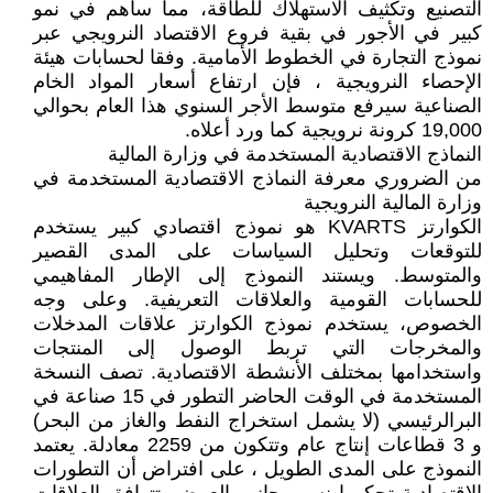
التصنيع وتكثيف الاستهلاك للطاقة، مما ساهم في نمو
كبير في الأجور في بقية فروع الاقتصاد النرويجي عبر
نموذج التجارة في الخطوط الأمامية. وفقا لحسابات هيئة
الإحصاء النرويجية ، فإن ارتفاع أسعار المواد الخام
الصناعية سيرفع متوسط الأجر السنوي هذا العام بحوالي
19,000 كرونة نرويجية كما ورد أعلاه.
النماذج الاقتصادية المستخدمة في وزارة المالية
من الضروري معرفة النماذج الاقتصادية المستخدمة في
وزارة المالية النرويجية
الكوارتز KVARTS هو نموذج اقتصادي كبير يستخدم
للتوقعات وتحليل السياسات على المدى القصير
والمتوسط. ويستند النموذج إلى الإطار المفاهيمي
للحسابات القومية والعلاقات التعريفية. وعلى وجه
الخصوص، يستخدم نموذج الكوارتز علاقات المدخلات
والمخرجات التي تربط الوصول إلى المنتجات
واستخدامها بمختلف الأنشطة الاقتصادية. تصف النسخة
المستخدمة في الوقت الحاضر التطور في 15 صناعة في
البرالرئيسي (لا يشمل استخراج النفط والغاز من البحر)
و 3 قطاعات إنتاج عام وتتكون من 2259 معادلة. يعتمد
النموذج على المدى الطويل ، على افتراض أن التطورات