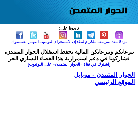
تابعونا على:
بودكاست
بنترست
تيلكرام
لينكدإن
الانستغرام
اليوتيوب
التويتر
الفيسبوك
تبرعاتكم وتبرعاتكن المالية تحفظ استقلال الحوار المتمدن،
فشاركونا في دعم استمرارية هذا الفضاء اليساري الحر
[اشترك في قناة ‫«الحوار المتمدن» على اليوتيوب]
الحوار المتمدن - موبايل
الموقع الرئيسي