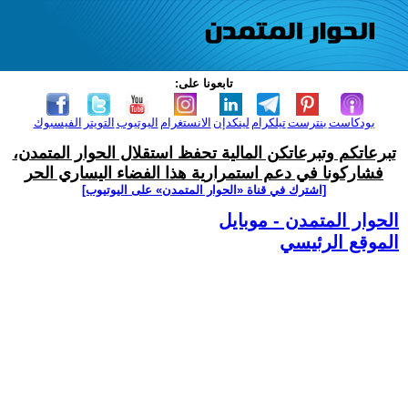
تابعونا على:
بودكاست
بنترست
تيلكرام
لينكدإن
الانستغرام
اليوتيوب
التويتر
الفيسبوك
تبرعاتكم وتبرعاتكن المالية تحفظ استقلال الحوار المتمدن،
فشاركونا في دعم استمرارية هذا الفضاء اليساري الحر
[اشترك في قناة ‫«الحوار المتمدن» على اليوتيوب]
الحوار المتمدن - موبايل
الموقع الرئيسي