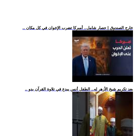
.. خارج الصندوق | حصار شامل.. أميركا تضرب الإخوان في كل مكان
.. بعد تكريم شيخ الأزهر له.. الطفل أنس يبدع في تلاوة القرآن بدو