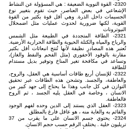
2320- القوة النووية الضعيفة : هي المسؤولة عن النشاط
الإشعاعي في بعض العناصر، حيث تقوم بتغيير نوع
الجسيمات داخل الذرة. وهي أقل قوة بكثير من القوة
القوية، لكنها ضرورية لحدوث عمليات مثل اضمحلال
النيوترونات
2321- الطاقة المتجددة في الطبيعة مثل الشمس
والرياح والمياه والكتلة الحيوية والطاقة الحرارية الأرضية.
تُعتبر هذه المصادر نظيفة لأنها تُنتج انبعاثات أقل بكثير
مقارنة بالوقود الأحفوري (مثل الفحم والنفط والغاز)،
وتساعد في مكافحة تغير المناخ وتوفير بديل مستدام
للطاقة
2322- للإنسان أربع طاقات أساسية هي العقل، والروح،
والعاطفة، والجسد. وتشحن هذه الطاقات عبر تحقيق
التوازن في كل جانب وهذا ما يحتاج إلى جهد كبير من
الانسان ، وخاصة في العقل يليه الجسد ، ثم الروح
فالعاطفة.
2323- العقل الذي يستند إلى الدين وحده لفهم الوجود
والقائم به والغاية منه ، هو عاقل فارغ بالمطلق
2324- يحتوي جسم الانسان على ما يقرب من 37
تريليون خلية . يختلف الرقم حسب حجم الانسان.