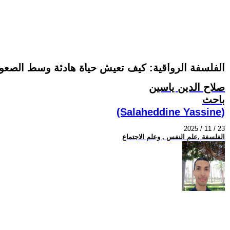
الفلسفة الرواقية: كيف تعيش حياة هادئة وسط الصع
صلاح الدين ياسين
باحث
(Salaheddine Yassine)
2025 / 11 / 23
الفلسفة ,علم النفس , وعلم الاجتماع