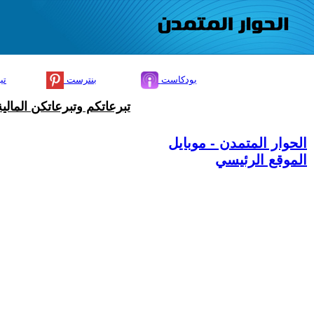
بودكاست
بنترست
تي
تبرعاتكم وتبرعاتكن المال
الحوار المتمدن - موبايل
الموقع الرئيسي