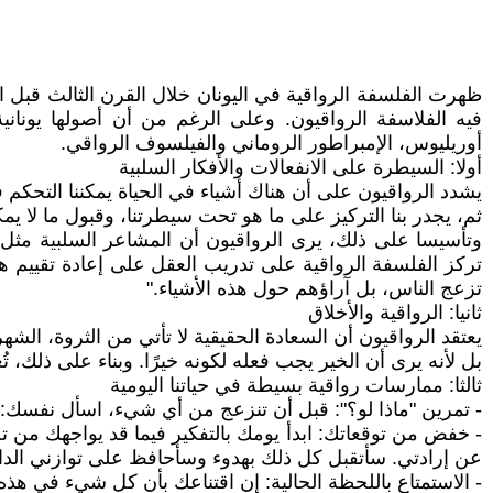
ظهرت الفلسفة الرواقية في اليونان خلال القرن الثالث قبل الم
فيه الفلاسفة الرواقيون. وعلى الرغم من أن أصولها يونان
أوريليوس، الإمبراطور الروماني والفيلسوف الرواقي.
أولا: السيطرة على الانفعالات والأفكار السلبية
يشدد الرواقيون على أن هناك أشياء في الحياة يمكننا التحكم ف
ثم، يجدر بنا التركيز على ما هو تحت سيطرتنا، وقبول ما لا يم
وتأسيسا على ذلك، يرى الرواقيون أن المشاعر السلبية مثل 
تركز الفلسفة الرواقية على تدريب العقل على إعادة تقييم هذ
تزعج الناس، بل آراؤهم حول هذه الأشياء."
ثانيا: الرواقية والأخلاق
يعتقد الرواقيون أن السعادة الحقيقية لا تأتي من الثروة، الشه
بل لأنه يرى أن الخير يجب فعله لكونه خيرًا. وبناء على ذلك، 
ثالثا: ممارسات رواقية بسيطة في حياتنا اليومية
- تمرين "ماذا لو؟": قبل أن تنزعج من أي شيء، اسأل نفسك:
- خفض من توقعاتك: ابدأ يومك بالتفكير فيما قد يواجهك من تح
عن إرادتي. سأتقبل كل ذلك بهدوء وسأحافظ على توازني الدا
- الاستمتاع باللحظة الحالية: إن اقتناعك بأن كل شيء في هذه