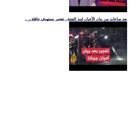
.. بعد ساعات من بيان الأعيان لنبذ الفتنة.. تفجير يستهدف حافلة ر