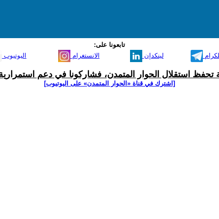
تابعونا على:
لكرام
لينكدإن
الانستغرام
اليوتيوب
ية تحفظ استقلال الحوار المتمدن، فشاركونا في دعم استمرارية 
[اشترك في قناة ‫«الحوار المتمدن» على اليوتيوب]