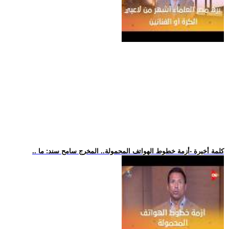
.. كلمة أخيرة -أزمة خطوط الهواتف المحمولة.. المخرج سامح سند: ما