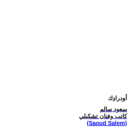
أودرادِك
سعود سالم
كاتب وفنان تشكيلي
(Saoud Salem)