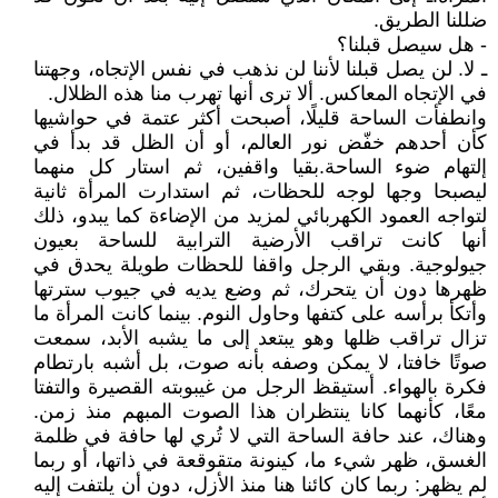
ضللنا الطريق.
- هل سيصل قبلنا؟
ـ لا. لن يصل قبلنا لأننا لن نذهب في نفس الإتجاه، وجهتنا
في الإتجاه المعاكس. ألا ترى أنها تهرب منا هذه الظلال.
وانطفأت الساحة قليلًا، أصبحت أكثر عتمة في حواشيها
كأن أحدهم خفّض نور العالم، أو أن الظل قد بدأ في
إلتهام ضوء الساحة. بقيا واقفين، ثم استار كل منهما
ليصبحا وجها لوجه للحظات، ثم استدارت المرأة ثانية
لتواجه العمود الكهربائي لمزيد من الإضاءة كما يبدو، ذلك
أنها كانت تراقب الأرضية الترابية للساحة بعيون
جيولوجية. وبقي الرجل واقفا للحظات طويلة يحدق في
ظهرها دون أن يتحرك، ثم وضع يديه في جيوب سترتها
وأتكأ برأسه على كتفها وحاول النوم. بينما كانت المرأة ما
تزال تراقب ظلها وهو يبتعد إلى ما يشبه الأبد، سمعت
صوتًا خافتا، لا يمكن وصفه بأنه صوت، بل أشبه بارتطام
فكرة بالهواء. أستيقظ الرجل من غيبوبته القصيرة والتفتا
معًا، كأنهما كانا ينتظران هذا الصوت المبهم منذ زمن.
وهناك، عند حافة الساحة التي لا تُري لها حافة في ظلمة
الغسق، ظهر شيء ما، كينونة متقوقعة في ذاتها، أو ربما
لم يظهر: ربما كان كائنا هنا منذ الأزل، دون أن يلتفت إليه