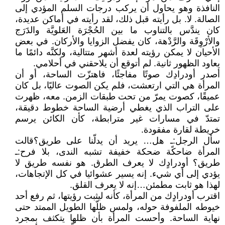
النافذة وهو يحاول أن يركب درجات السلم المؤدي إلى
الصالة. لا. بل رأيته قبل ذلك، لقد رأيته في أماكن عديدة،
كان يندَّس بالتناوب ما بين الحُجْرَة العَلويَّة والدََرَج
والأرْوِقَة والرَّدْهة، كان يفضل الزوايا والأركان. في بعض
الأحيان لا يمكن رؤيته لعدة أشهر متتالية، ولكنَّه دائمًا ما
يعاود الظهور ثانية. لم أتوقع أن يلاحقني في أحلامي.
أصدر أودرادِك صوتًا مفاجئًا، فاهتزّت الساحة، أو أن
المرأة هي التي ارتعشت، فلم يكن الصوت عاليًا، بل كان
عميقًا، كصوت يمرّ من تحت طبقات الزمن. معه، ظهرت
على التراب الذي يغطي أرضية الساحة خطوط دقيقة،
تمتدّ في مسارات غير مترابطة، كأن الكائن يرسم
خريطة لقارة مفقودة.
سأل الرجل: ـ هل… يريد أن يدلّنا على طريق؟ قالت
المرأة ضاحكًة ضحكة خفيفة تشبه الندى، بلا فرح: ـ
طريق؟ أودرادٍك لا يعرف الطرق. هو نفسه طريق لا
يؤدي إلى أي شيء. إنه يسير عشوائيا في كل الإتجاهات،
لهذا هو ثابت مطمئن…إنه لا يعرف القلق.
اقترب أودرادٍك من المرأة، كأنه ليثبت رؤيتها، ثم رفع أحد
خيوطه الملفوفة حوله، ولمس ظلّها الطويل الممتد حتى
نهاية الساحة. وأحست المرأة بأن ظلها يتكثف بمجرد