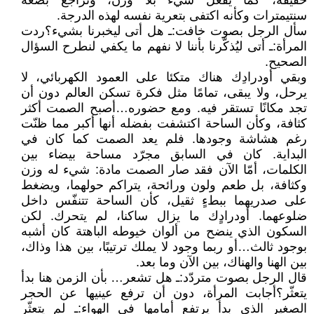
خفيفة، كما يفعل شيء بلا وزن، وتراجع بضعة
سنتيمترات وكأنه اكتفى بتعرية نفسه لهذه الدرجة.
سأل الرجل بصوت خافت: ـ هل أتى ليخبرنا بشيء؟ ردت
المرأة: ـ أتى ليُذكّرنا بأننا لا نفهم ما يكفي لنطرح السؤال
الصحيح.
وبقي أودرادِك هناك متكئا على العمود الكهربائي، لا
يرحل، ولا يبقى، تمامًا مثل فكرة تسكن العالم دون أن
تجد مكانًا تستقر فيه. ومع حضوره…أصبح الصمت أكثر
كثافة، وكأن الساحة اكتشفت بفضله أنها أكبر مما ظنّت
رغم هشاشة وجودها. فلم يعد الصمت كما كان في
البداية. كان في السابق مجرّد مساحة بيضاء بين
الكلمات، أمّا الآن فقد صار الصمت مادة: شيء له وزن
وكثافة، بل طعم ولون ورائحة، يتراكم حولهما، ويضغط
على صدريهما ببطءٍ ثقيل، كأن الساحة تتنفّس داخل
ضلوعهما. أودرادٍك ما يزال ساكنا، لم يتحرك. لكن
السكون الذي ينضح من ألوان خيوطه الباهتة كان أشبه
بوجود ثالث…أو ربما وجود لا يملك ترتيبًا، بين هذا وذاك،
بين الهنا والهناك، بين الآن وما بعد.
قال الرجل بصوت متردّد: ـ هل تشعر… بأن الزمن هنا بدأ
يتعثّر؟ أجابت المرأة، دون أن ترفع عينيها عن الحجر
الصغير الذي بدأ يرتفع أمامها في الهواء: ـ لم يتعثّر