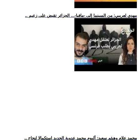
.. مهدي لعريبي: من السينما إلى -مافيا-... الجزائر تقبض على زعيم
.. محمد علام وهيثم سعيد: ألبوم محمد عدوية الجديد استكمالا لنجاح