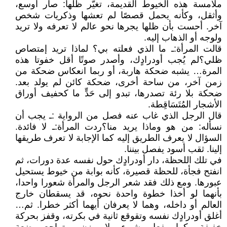
ملامسة هذه الخيوط القديمة، تغيّر ظلّها: صار أوسع،
وأثقل، وكأنه يحمل قصصًا لم تعشها وذكريات شخص
آخر. أحست بأن ظلها يجرها نحو عالم لا تعرفه ولا تريد
ولوجه أو الذهاب إليه.
قالت المرأة: ـ ما الذي فعلته بي؟ لماذا تريد إمتصاص
ظلي؟ لم يُجب أودرادٍك، وأصدر صوتًا أقل خفوتا هذه
المرة… يشبه ضحكة هاربة، أو ربما انعكاس ضحكة من
زمن آخر، من ساحة أخرى، ضحكة كائن لم يولد بعد.
ضحكة بلا رئة تصدرها، تبدو إلى حَدٍّ ما كحفيف أوراق
الأشجار المُتَسَاقِطة.
قال الرجل الذي غاب عنه فصل من الرواية : ـ يجب أن
نسأله: من هو وماذا يريد منا؟ ردت المرأة: ـ لا فائدة.
السؤال لا يعرف الطريق إليه كما الإجابة لا تعرف طريقها
إلينا. ثقب أسود يفصل بيننا.
في تلك اللحظة، دار أودرادٍك حول نفسه عدة دورات، ثم
انفتح فجأة، للحظة قصيرة، كأنه بوابة من خيوط يستحيل
عبورها. ومع ذلك فقد شعر الرجل والمرأة شعورا واحدا،
بأنهما لو أخذا خطوة واحدة نحوه، قد يسقطان خارج
العالم أو داخله، وهما لا يعرفان أيهما أكثر خطرا. ثم…
أغلق أودرادٍك نفسه وتقوقع ثانية في بكرته، وقفز بحركة