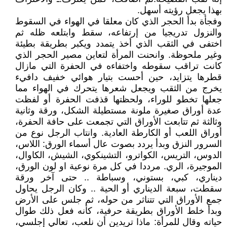
بهذا يجعل رؤيته أسهل.
وفجأة بدأ الحجر الذي كان معلقا في الهواء في السقوط
والنزول تدريجيا من إرتفاعه، سقط وابتلعه ظله ثم
اختفى في الثقب الذي أخذ يتمدد ويكبر بطريقة بطيئة
وغير ملحوظة. وانحنت المرأة لتعاين مصير الحجر الذي
كانت تراقب سقوطه واختفاءه في الحفرة التي مازال
قطرها يتزايد، حين أحست بتيار هوائي خفيف دافيء
يخرج من الثقب ويجعل شعرها يتحرك في الهواء مما
جعلها تخطو للوراء، ولحظتها قذفت الحفرة أو لفظت
عدة أوراق صغيرة ملونة مستطيلة الشكل، ورقة وثانية
وثالثة ثم تتابعت الأوراق التي تجمعت على حافة الحفرة،
أوراق اللعب أو الكارطة العادية. وانتاب الرجل نوع من
السرور النزق وبدأ يردد بصوت عال أسماء الورق: اللاس،
الدوس، التريس، الكواترو، التشينكوي، الشيش، الكاوال،
الموجيرة، الري. مرددا في كل مرة نوعية او لون الورق،
ديناري، كبي، بستوني، وسباطة .. حتى آخر ورقة
سقطت، سبعة الديناري أو الحية .. وكان الرجل يحاول
جمع الأوراق التي تتناثر من حوله، ثم جلس على الأرض
وبدأ خلط الأوراق بطريقة حرفية، كأنه فعل ذلك طوال
حياته وقال للمرأة: ماذا تريدين أن نلعب، تعالي إجلسي،