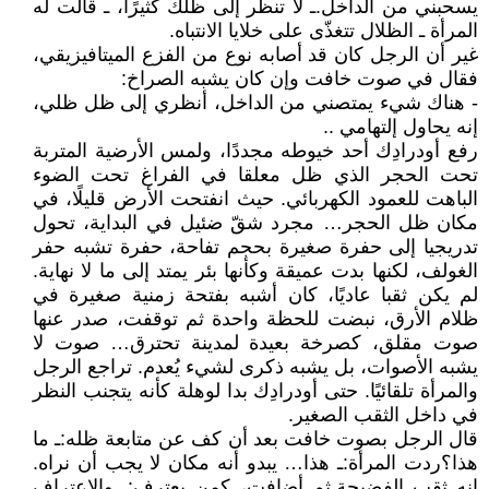
يسحبني من الداخل. ـ لا تنظر إلى ظلك كثيرًا، ـ قالت له
المرأة ـ الظلال تتغذّى على خلايا الانتباه.
غير أن الرجل كان قد أصابه نوع من الفزع الميتافيزيقي،
فقال في صوت خافت وإن كان يشبه الصراخ:
- هناك شيء يمتصني من الداخل، أنظري إلى ظل ظلي،
إنه يحاول إلتهامي ..
رفع أودرادِك أحد خيوطه مجددًا، ولمس الأرضية المتربة
تحت الحجر الذي ظل معلقا في الفراغ تحت الضوء
الباهت للعمود الكهربائي. حيث انفتحت الأرض قليلًا، في
مكان ظل الحجر… مجرد شقّ ضئيل في البداية، تحول
تدريجيا إلى حفرة صغيرة بحجم تفاحة، حفرة تشبه حفر
الغولف، لكنها بدت عميقة وكأنها بئر يمتد إلى ما لا نهاية.
لم يكن ثقبا عاديًا، كان أشبه بفتحة زمنية صغيرة في
ظلام الأرق، نبضت للحظة واحدة ثم توقفت، صدر عنها
صوت مقلق، كصرخة بعيدة لمدينة تحترق… صوت لا
يشبه الأصوات، بل يشبه ذكرى لشيء يُعدم. تراجع الرجل
والمرأة تلقائيًا. حتى أودرادِك بدا لوهلة كأنه يتجنب النظر
في داخل الثقب الصغير.
قال الرجل بصوت خافت بعد أن كف عن متابعة ظله: ـ ما
هذا؟ ردت المرأة: ـ هذا… يبدو أنه مكان لا يجب أن نراه.
إنه ثقب الفضيحة. ثم أضافت، كمن يعترف: ـ والاعتراف