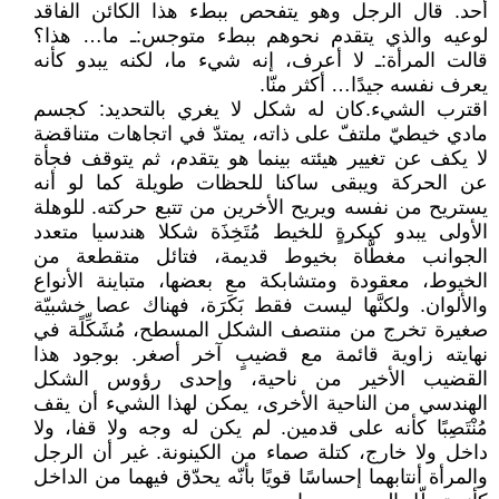
أحد. قال الرجل وهو يتفحص ببطء هذا الكائن الفاقد
لوعيه والذي يتقدم نحوهم ببطء متوجس: ـ ما… هذا؟
قالت المرأة: ـ لا أعرف، إنه شيء ما، لكنه يبدو كأنه
يعرف نفسه جيدًا… أكثر منّا.
اقترب الشيء. كان له شكل لا يغري بالتحديد: كجسم
مادي خيطيّ ملتفّ على ذاته، يمتدّ في اتجاهات متناقضة
لا يكف عن تغيير هيئته بينما هو يتقدم، ثم يتوقف فجأة
عن الحركة ويبقى ساكنا للحظات طويلة كما لو أنه
يستريح من نفسه ويريح الأخرين من تتبع حركته. للوهلة
الأولى يبدو كبكرةٍ للخيط مُتَخِذَة شكلا هندسيا متعدد
الجوانب مغطَّاة بخيوط قديمة، فتائل متقطعة من
الخيوط، معقودة ومتشابكة مع بعضها، متباينة الأنواع
والألوان. ولكنَّها ليست فقط بَكَرَة، فهناك عصا خشبيّة
صغيرة تخرج من منتصف الشكل المسطح، مُشَكِّلًة في
نهايته زاوية قائمة مع قضيبٍ آخر أصغر. بوجود هذا
القضيب الأخير من ناحية، وإحدى رؤوس الشكل
الهندسي من الناحية الأخرى، يمكن لهذا الشيء أن يقف
مُنْتَصِبًا كأنه على قدمين. لم يكن له وجه ولا قفا، ولا
داخل ولا خارج، كتلة صماء من الكينونة. غير أن الرجل
والمرأة أنتابهما إحساسًا قويًا بأنّه يحدّق فيهما من الداخل