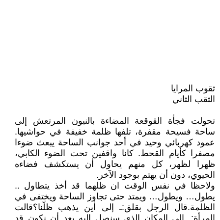
ثقوب المرايا
الثقب الثاني
تحولت فجأة القوقعة المضاءة بالنيون المرتعش إلى
ساحة فسيحة مقفرة، تلفها ظلمة خفيفة في حواشيها.
عمود كهربائي وحيد في أحد جوانب الساحة يبعث ضوءا
مصفرا كأيام القحط. كانا واقفين تحت الضوء الكابي،
ظهرا لظهر، كل منهم يحاول أن يستكشف فضاءه
الحيوي، دون أن يهتم بوجود الآخر.
ولاحظا في نفس الوقت ان ظلهما قد أخذ يتطاول ..
يطول… ويطول… ويمتد حتى تجاوز الساحة ويختفى في
الظلمة. قال الرجل بقلق: ـ إلى أين يذهب ظلّنا؟ قالت
المرأة: ـ إلى المكان الذي سنصل إليه بعد أن نكون قد