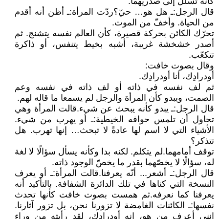
كأنه تسلّل إلى صدريهما.
قال الرجل: ـ هل هو… حيّ؟ ردّت المرأة: ـ أظن أنه أقدم
من الحياة. وأخفّ من الموت.
تحرّك الكائن بحركة قصيرة، كأن العالم نفسه يتشنج. ثم
أصدر خشخشة غريبة، أشبه بخيط يتنفس، أو ذاكرة
تتكعّب.
وقال بصوت خافت:
أودرادِك، أنا أودرادِك.
ثم لف نفسه في ذاته أو لف ذاته في نفسه وعم
الصمت، ويبدو كأن المرأة والرجل لم يسمعا ما قاله لهم.
قال الرجل: ـ يبدو كأنه يبحث عن شيء. قالت المرأة وهي
تحاول أن تلمس حوافه الخيطية: ـ أو يهرب من شيء.
الأشياء التي لا اسم لها عادةً لا تبحث… إنها تهرب. هل
تتذكر؟
توقف أمامهما. لم يتكلم. لكنه بدا وكأنه يسأل سؤالًا لا لغة
له، سؤالًا لا يخصّهما بقدر ما يخصّ الوجود ذاته.
قال الرجل: ـ أشعر... أنّه يعرفنا. قالت المرأة: ـ أو يعرف
النسخة التي كناها في تلك الدائرة الشفافة. بالتأكيد أنه
يعرفنا كما نعرفه. ثم همست بصوت خافت كأنها تحدث
نفسها: ـ الكائنات الغامضة لا تزورنا نحن، بل تزور آثارنا.
إنني أعرف من هو، إنه أودرادِك، لقد رأيته من وراء