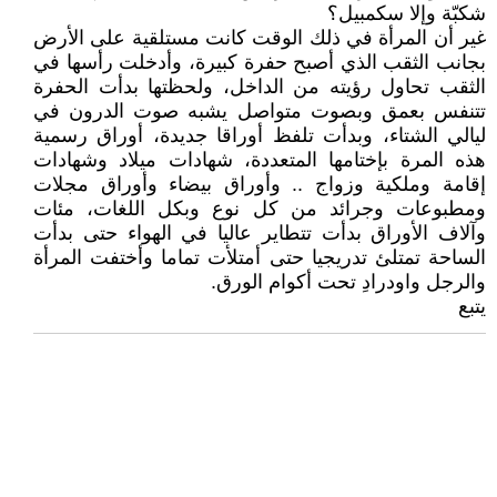
شكبّة وإلا سكمبيل؟
غير أن المرأة في ذلك الوقت كانت مستلقية على الأرض
بجانب الثقب الذي أصبح حفرة كبيرة، وأدخلت رأسها في
الثقب تحاول رؤيته من الداخل، ولحظتها بدأت الحفرة
تتنفس بعمق وبصوت متواصل يشبه صوت الدرون في
ليالي الشتاء، وبدأت تلفظ أوراقا جديدة، أوراق رسمية
هذه المرة بإختامها المتعددة، شهادات ميلاد وشهادات
إقامة وملكية وزواج .. وأوراق بيضاء وأوراق مجلات
ومطبوعات وجرائد من كل نوع وبكل اللغات، مئات
وآلاف الأوراق بدأت تتطاير عاليا في الهواء حتى بدأت
الساحة تمتلئ تدريجيا حتى أمتلأت تماما وأختفت المرأة
والرجل واودرادِ تحت أكوام الورق.
يتبع