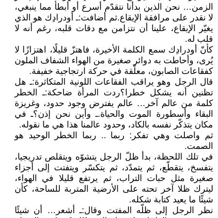
الزمن… نحن الذين بدأنا نتقدّم أسرع أو أبطأ مما ينبغي،
لا نقدر على مرافقة الإيقاع. ثم أضافت: ـ أودرادِك هو الذي
يغيّر الإيقاع، علينا أن نتزامن مع دقات قلبه، رغم أنه لا
قلب له.
كأنّ أودرادِك سمع الكلمة الأخيرة، فاهتزّ قليلًا، اهتزازًا لا
يُرى، وأحاطت به دوائر صغيرة من الهواء الشفاف الملون
كفقاعات الصابون، معلّقة في حركة ارتجاجية خفيفة.
قال الرجل وهو يراقب الفقاعات اللونية المتكاثرة: ـ هل
تظنين أنه يشكل خطرا؟ ردت المرأة ضاحكة: ـ الخطر
كلمة من عالم آخر… عالم يفترض وجود حدود، وغريزة
البقاء وأسطورة الموت والحياة. ـ وأين نحن إذن؟ ـ في
مكان يتذكّر نفسه بالكاد، وحدود عالمنا هذا هي ما نقوله.
ثم واصلت وهي تفكر: ربما .. ربما الخطر الوحيد هو
الصمت.
في تلك اللحظة، بدأ ظلّ الرجل يتشوّه ويتقلص تدريجيا،
يتفسخ، يتقطّع، ثم يتمدّد، ثم يتكسّر ويتفتت إلى أجزاء
صغيرة مثل حبات التراب، ثم يرتفع قليلا في الهواء،
ليترك ظلا آخر تحته على الأرضية المتربة للساحة، كأن
شيئًا ما يعيد كتابة شكله.
نظر الرجل إلى ظلّه المفتت وقال: ـ أشعر… أن شيئًا