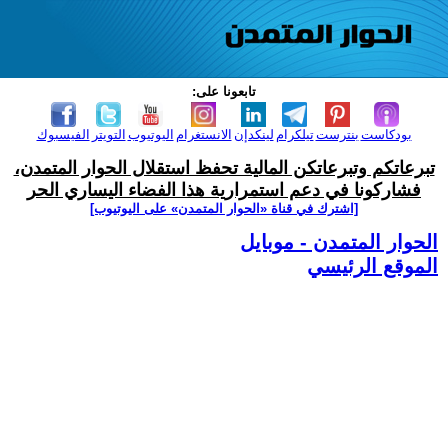
تابعونا على:
بودكاست
بنترست
تيلكرام
لينكدإن
الانستغرام
اليوتيوب
التويتر
الفيسبوك
تبرعاتكم وتبرعاتكن المالية تحفظ استقلال الحوار المتمدن،
فشاركونا في دعم استمرارية هذا الفضاء اليساري الحر
[اشترك في قناة ‫«الحوار المتمدن» على اليوتيوب]
الحوار المتمدن - موبايل
الموقع الرئيسي