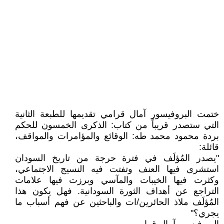
ختمت البروفيسور آمال قرامي تقديمها للطبعة الثانية
التي ستصدر قريباً من كتاب: الذكرى الخمسون للحكم
بردة محمود محمد طه: الوقائع والمؤامرات والمواقف،
قائلة:
"يصدر المُؤلَف في فترة حرجة من تاريخ السودان
استشرى فيها العنف وتفتت فيه النسيج الاجتماعي،
وكثرت فيها الخيبات والمآسي وبرزت فيها علامات
التراجع عن أهداف الثورة السودانية. فهل يكون هذا
المُؤلَف ملاذ الحائرين/ات والباحثين عن فهم أسباب ما
يجري؟"