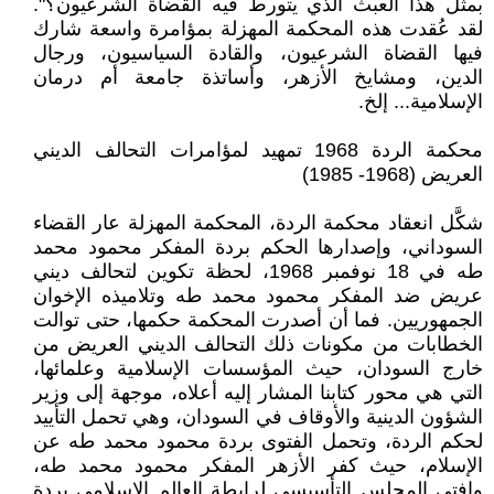
بمثل هذا العبث الذي يتورط فيه القضاة الشرعيون؟".
لقد عُقدت هذه المحكمة المهزلة بمؤامرة واسعة شارك
فيها القضاة الشرعيون، والقادة السياسيون، ورجال
الدين، ومشايخ الأزهر، وأساتذة جامعة أم درمان
الإسلامية... إلخ.
محكمة الردة 1968 تمهيد لمؤامرات التحالف الديني
العريض (1968- 1985)
شكَّل انعقاد محكمة الردة، المحكمة المهزلة عار القضاء
السوداني، وإصدارها الحكم بردة المفكر محمود محمد
طه في 18 نوفمبر 1968، لحظة تكوين لتحالف ديني
عريض ضد المفكر محمود محمد طه وتلاميذه الإخوان
الجمهوريين. فما أن أصدرت المحكمة حكمها، حتى توالت
الخطابات من مكونات ذلك التحالف الديني العريض من
خارج السودان، حيث المؤسسات الإسلامية وعلمائها،
التي هي محور كتابنا المشار إليه أعلاه، موجهة إلى وزير
الشؤون الدينية والأوقاف في السودان، وهي تحمل التأييد
لحكم الردة، وتحمل الفتوى بردة محمود محمد طه عن
الإسلام، حيث كفر الأزهر المفكر محمود محمد طه،
وافتى المجلس التأسيسي لرابطة العالم الإسلامي بردة