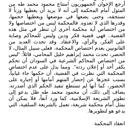
أرجع الإخوان الجمهوريون امتناع محمود محمد طه من
المثول أمام المحكمة إلى أنه لا يريد أن يعطيها وزناً لا
تستحقه، وحتى يضعها في موضعها ويعطيها حجمها،
وقدرها الذي لا تعدوه. فالمحكمة ليس من اختصاصها ولا
من اختصاص أية محكمة أخرى أن تنظر في مثل هذه
القضية.. فهي قضية فكر ودين وليس للمحاكم وصاية
على الفكر، والرأي، والاعتقاد. وقد تحدث العديد من
القانونيين بعدم اختصاص المحكمة، فعلى سبيل المثال، لا
الحصر، تحدث محمد إبراهيم خليل المحامي، قائلاً: "ليس
من اختصاص المحاكم الشرعية في السودان أن تحكم
بكفر أحد أو إعلان ردته". ومما يدل على عدم اختصاص
المحكمة التي نظرت في القضية، أن حكمها جاء غيابياً،
بسبب عجزها عن إحضار المتهم أمامها أو إجباره على
الحضور، كما أنها لم تستطع تنفيذ الحكم الذي أصدرته.
يضاف إلى ذلك، أن محمود محمد طه ظل يدعو إلى
تطوير الشريعة الإسلامية، كما ورد آنفاً، فلا يمكن أن
يمثل أمام محكمة شريعة، تعمل بالشريعة السلفية، التي
يدعو هو لتطويرها.
انعقاد المحكمة