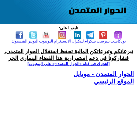
تابعونا على:
بودكاست
بنترست
تيلكرام
لينكدإن
الانستغرام
اليوتيوب
التويتر
الفيسبوك
تبرعاتكم وتبرعاتكن المالية تحفظ استقلال الحوار المتمدن،
فشاركونا في دعم استمرارية هذا الفضاء اليساري الحر
[اشترك في قناة ‫«الحوار المتمدن» على اليوتيوب]
الحوار المتمدن - موبايل
الموقع الرئيسي