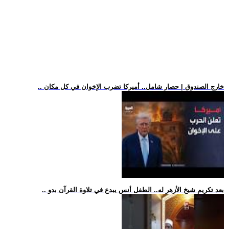
.. خارج الصندوق | حصار شامل.. أميركا تضرب الإخوان في كل مكان
.. بعد تكريم شيخ الأزهر له.. الطفل أنس يبدع في تلاوة القرآن بدو