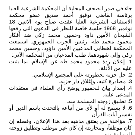
جاء في صدر الصحف المحلية أن المحكمة الشرعية العليا
برئاسة القاضي توفيق أحمد صديق عضو محكمة
الاستئناف الشرعية العليا عقدت صباح يوم الاثنين 18
نوفمبر 1968 جلسة خاصة للنظر في الدعوى التي رفعها
الشيخان الأمين داود وحسين محمد زكي ضد أفكار
محمود محمد طه، رئيس الحزب الجمهوري. استمعت
المحكمة لخطابي المدعيين الأمين داؤود، وحسين محمد
زكي وإلى شهودهما. طلب المدعيان من المحكمة الآتي:
1. إعلان ردة محمود محمد طه عن الإسلام، بما يثبت
عليه من الأدلة.
2. حل حزبه لخطورته على المجتمع الإسلامي.
3. مصادرة كتبه، وإغلاق دار حزبه.
4. إصدار بيان للجمهور يوضح رأي العلماء في معتقدات
المدعى عليه.
5. تطليق زوجته المسلمة منه.
6. لا يسمح له أو لأي من أتباعه بالتحدث باسم الدين أو
تفسير آيات القرآن.
7. مؤاخذة من يعتنق مذهبه بعد هذا الإعلان، وفصله إن
كان موظفاً، ومحاربته إن كان غير موظف وتطليق زوجته
المسلمة منه.