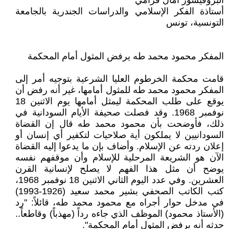
البروفيسور آمال قرامي
أستاذة الفكر الإسلامي والدراسات الجندرية بالجامعة
التونسية، تونس
المفكر محمود محمد طه يرفض المثول أمام المحكمة
قامت محكمة الخرطوم العليا الشرعية بتوجيه أمر إلى
المفكر محمود محمد طه للمثول أمامها، غير أنه رفض أن
يوقع على طلب المحكمة ليمثل أمامها يوم الاثنين 18
نوفمبر 1968. وقد فصلت صحيفة الأيام السودانية في
ذلك، فأوضحت بأن محمود محمد طه قال إن القضاة
السودانيين لا يملكون أية صلاحيات لتكفير أي إنسان أو
إعلان ردته عن الإسلام. وأضاف بإن ما يدعوا إليه القضاة
الآن هو الشريعة المرحلية للإسلام وأن موقفهم نفسه
يوضح أن مثل هذا الفهم لا يصلح لإنسانية القرن
العشرين. وفي عدد اليوم الثاني الاثنين 18 نوفمبر 1968،
كتب الكاتب الصحفي بشير محمد سعيد (1926-1993)
في مدخل حوار أجراه مع محمود محمد طه، قائلاً: "رد
(الأستاذ محمود) الموظف الذي جاءه رداً (مهذباً) وقاطعاً..
حدثه أنه يرفض المثول أمام المحكمة".