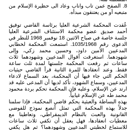
8. الصفح عمن تاب واناب وعاد الى حظيرة الإسلام من
متبعيه أو من يعتنقون مبدأه.
عُقدت المحكمة الشرعية العليا برئاسة القاضي توفيق
أحمد صديق عضو محكمة الاستئناف الشرعية العليا
جلسة خاصة في صباح الاثنين 18 نوفمبر 1968 للنظر في
الدعوى رقم 1035/1968. استمعت المحكمة لخطابي
المدعيين الأمين داود، وحسين محمد زكي، وإلى
شهودهما. استغرقت أقوال المدعيين وشهودهما ثلاث
ساعات ثم رفعت المحكمة جلستها لمدة ثلث ساعة
فقط. وعند انعقادها للمرة الثانية قرأ القاضي حيثيات
الحكم التي جاء فيها أن المحكمة، بعد السماع لادعاء
المدعيين، وسماع الشهود، تأكد لديها أن المدعى عليه قد
ارتد عن الإسلام، وعليه فإن المحكمة تحكم بردة محمود
محمد طه عن الإسلام غيابياً.
بهذه البساطة والعبثية يحكم قاضي المحكمة، فإذا سلمنا
جدلاً بهذه المحكمة التي تمثل أنصع نموذج للفوضى
القانونية والعبث بالنظام الديمقراطي، وتعاطينا مع
معطيات انعقادها، فهل يعقل أن تكفي ثلاث ساعات
للاستماع لخطبتي المدعيين وشهودهما؟ ثم هل يكفي