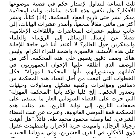
ثلث الساعة للتداول لإصدار حكم في قضية موضوعها
الأفكار؟ هل تكفي هذه الثلاث ساعات وثلث لمحاكمة
مفكر نشر حتى تاريخ انعقاد المحكمة، (14) كتاباً، ونشر
أكثر من مائتي مقالاً صحفياً، وأصدر عشرات البيانات، إلى
جانب تنظيم عشرات المحاضرات واللقاءات الإعلامية،
فضلاً عن إرسال الرسائل إلى الرؤساء والعلماء
والمفكرين حول العالم؟ لا أعتقد أننا في حاجة للإجابة
على هذه الأسئلة، فالصورة واضحة للقراء الكرام، وليس
هناك وصف دقيق ينطبق على هذه المحكمة، أكثر من
الوصف الذي أطلقه عليها الإخوان الجمهوريون في
كتاباتهم ومنشوراتهم، بأنها "المحكمة المهزلة". فكل
الخطوات التي اتبعت من أجل انعقاد هذه المحكمة من
دسائس ومؤامرات وكيفية تشكيل ومداولات وحيثيات
وصدور الحكم... إلخ كلها تؤكد بأنها "المحكمة المهزلة"
التي جرت على القضاء السوداني العار ما سيبقى على
صفحات التاريخ، إلى نهاية التاريخ. لقد مثلت هذه
المحكمة قمة الفوضى القانونية، وعبرت عن عبث القضاء
الشرعي، كما وصفه محمود محمد طه، قائلاً: "هل أهينت
رجولة الرجال، وامتهنت حرية الأحرار، واضطهدت عقول
ذوي الأفكار، في القرن العشرين، وفي سوداننا الحبيب،