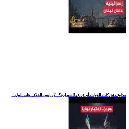
.. مخاوف تحركات القوات أم فرض السيطرة؟.. كواليس الخلاف على المل