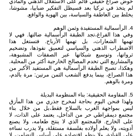
خوض صراع حقيقي قائم على الاستقلال الذهني والمادي
لم يتخذ في تركيا بعد فسيظل التفكير ضبابيا، مشوشا،
يخلط بين العاطفة والسياسة، بين الهوية والواقع.
4. الرأسمالية المستفيدة وثمن الوهم
وفي هذا الفراغ،تجد الطبقة الرأسمالية ضالتها. فهي لا
تهمها الشعارات، بل تهمها الأرباح. فتستغل هذا
الاضطراب الذهني والسياسي لتعميق نفوذها، وتضخيم
ثرواتها، وتوسيع شبكاتها عبر الصفقات المشبوهة،
والمشاريع التي تخدم المصالح الخارجية أكثر من المحلية.
وهكذا، تصبح الطبقة الرأسمالية هي المستفيد الأكبر من
هذا الصراع، بينما يدفع الشعب الثمن مرتين: مرة بالدم،
ومرة بالوهم.
5. المقاومة الحقيقية: بناء المنظومة البديلة
ولهذا فنحن اليوم بحاجة لمخرج جذري من هذا المأزق
ليس بمواجهة الغرب بالسلاح فقط،بل من خلال بناء
مجتمع ديمقراطي حر من الداخل، يعتمد على الذات، لا
على الخارج. فالمجتمع الذي لا ينتج طعامه، ولا يصنع
أدويته، ولا يعلم أولاده بفلسفة مستقلة، ولا يدرب نساءه
على القيادة، ولا ينظم اقتصاده على أساس التضامن، لا