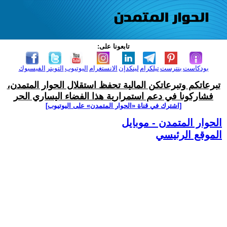
تابعونا على:
بودكاست
بنترست
تيلكرام
لينكدإن
الانستغرام
اليوتيوب
التويتر
الفيسبوك
تبرعاتكم وتبرعاتكن المالية تحفظ استقلال الحوار المتمدن،
فشاركونا في دعم استمرارية هذا الفضاء اليساري الحر
[اشترك في قناة ‫«الحوار المتمدن» على اليوتيوب]
الحوار المتمدن - موبايل
الموقع الرئيسي