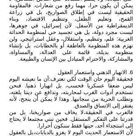
يمكن أن يكون حرا، مهما رفع من شعارات. فالمقاومة
الحقيقية ليست في إطلاق الصواريخ، بل في زراعة
القمح، وتعليم الطفل، وتنظيم الاقتصاد، وبناء
الديمقراطية من الأسفل. لأن إسرائيل، في جوهرها،
ليست مجرد دولة، بل هي تجسيد حي لمنظومة الحداثة
الغربية: علم، وتنظيم، واستقلال، وعقل استراتيجي. ولن
نهزم هذه المنظومة بالعاطفة أو بالخطابات، بل بإنشاء
منظومة بديلة، قائمة على العدالة، والمساواة،
والمشاركة، والاحترام المتبادل بين الإنسان والطبيعة.
6. الانهيار الذهني واستعمار العقول
فحقيقة اليوم حان الوقت لكي نعترف:أن ما نعيشه اليوم
ليس ضعفا عسكريا فحسب، بل انهيارا ذهنيا. فنحن
نستخدم أدوات الغرب لمحاربته، وندافع عن ديننا بلغته،
ونطلب الحرية من سجانيها. وهذا لا يمكن أن ينجح، لأنه
يفتقر إلى الاتساق والصدق.
فالغرب في الحقيقة،لا يخاف من صواريخنا، بل من
قدرتنا على التفكير المستقل. فحين نبني مجتمعا لا يحتاج
إلى استجداء أحد، حينها فقط سنكون أحرارا.
لأن الاستعمار الحديث اليوم لا يغزو بالدبابات،بل بالعقول