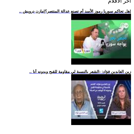
اخر الافلام
.. هل تحاكم سوريا رموز الأسد أم تصنع عدالة المنتصر؟|مازن درويش|
.. زين العابدين فؤاد: -الشعر بالنسبة لي مقاومة للقبح وبدونه أنا