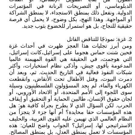
الدبلوماسي، أو التصريحات الرنانة في المؤتمرات
الدولية. ونفعل ذلك بمنطق الاستجداء، لا بمنطق الشراكة
أو المواجهة. وهذا النهج، بكل وضوح، لا يحمل أي فرصة
حقيقية للنجاح، بل هو استمرار للخضوع بثوب جديد.
2. غزة: نموذجًا للتناقض القاتل
ومن أبرز تجليات هذا العجز ظهرت في أحداث غزة
فحين شنت حماس هجوما على إسرائيل،كانت إسرائيل،
التي هوجمت، في الحقيقة هي القوة المهيمنة عالميا
المدعومة بأقوى جيش، وأذكى نظام استخبارات، وأكثر
شبكات النفوذ فعالية في التاريخ الحديث. ثم، وبعد أن
دمرت البيوت، وقتل الأطفال تحت الأنقاض، وانقطعت
الكهرباء والماء، لم يجد المسؤولون الفلسطينيون وسيلة
سوى اللجوء إلى الأمم المتحدة، أو الاتحاد الأوروبي، أو
لجان حقوق الإنسان، طالبين الحماية أو التحقيق أو إيقاف
الحرب. لكن السؤال الذي لا يطرح بجرأة كافية هو: هل
هذه المؤسسات حقا محايدة؟ أم أنها جزء لا يتجزأ من
النظام العالمي الذي تهيمن عليه القوى الغربية، والحليف
الاستراتيجي لها، إسرائيل؟ الجواب واضح للعيان: هذه
المؤسسات لا تعمل بمنطق العدل، بل بمنطق المصالح.