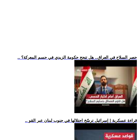
.. حصر السلاح في العراق.. هل تنجح حكومة الزيدي في حسم المعركة؟
.. قراءة عسكرية | إسرائيل ترسّخ احتلالها في جنوب لبنان عبر القو