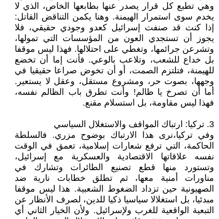
وهي تطبع كل قرار يصدر عنها بطابعها الخاص، الذي لا
يخدم سوى استمرار الهيمنة. وهنا يكمن التناقض القاتل:
إذا كنت قد صنفت إسرائيل كعدو وجودي حقيقي، فلا
يجوز أن تستجدي العون من المؤسسات التي تمولها،
وتشرعن جرائمها، وتغطي على احتلالها. فهذا ليس موقفا
بل خداع للشعب، وتلاعب بالوعي. فأنت إما أن تخضع
للهيمنة، فتلتزم الصمت، أو أن تخوض صراعا حقيقيا في
وجهها، بصوت حر، ومشروع مستقل، وعقل لا يستعير.
أما أن تصرخ يا ظالم! وأنت تطرق باب الظالم نفسه،
فهذا ليس مقاومة، بل استسلام مقنع.
3. تركيا: ارتباك المواقف والاستغلال السياسي
وفي تركيا،نرى هذا الارتباك بوضوح مزري. فالسلطة
الحاكمة، التي ترفع شعارات إسلامية، تعمق في الوقت
نفسه علاقاتها الاقتصادية والعسكرية مع إسرائيل،
وتستورد منها قطع تصنيع الطائرات وتشارك في
مناورات أمنية معها، ثم تطلق خطابات نارية ضد
الصهيونية حين تزداد الضغوط الشعبية. هذا ليس موقفا
مبدئيا، بل استغلالا سياسيا ذكيا للدين، لصرف الأنظار عن
التبعية الواقعية للغرب ولإسرائيل. ولأن الخيار الثاني أي