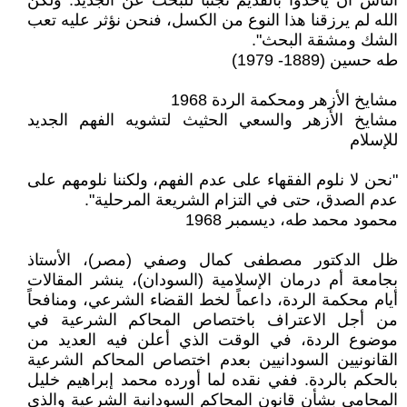
الناس أن يأخذوا بالقديم تجنباً للبحث عن الجديد. ولكن
الله لم يرزقنا هذا النوع من الكسل، فنحن نؤثر عليه تعب
الشك ومشقة البحث".
طه حسين (1889- 1979)
مشايخ الأزهر ومحكمة الردة 1968
مشايخ الأزهر والسعي الحثيث لتشويه الفهم الجديد
للإسلام
"نحن لا نلوم الفقهاء على عدم الفهم، ولكننا نلومهم على
عدم الصدق، حتى في التزام الشريعة المرحلية".
محمود محمد طه، ديسمبر 1968
ظل الدكتور مصطفى كمال وصفي (مصر)، الأستاذ
بجامعة أم درمان الإسلامية (السودان)، ينشر المقالات
أيام محكمة الردة، داعماً لخط القضاء الشرعي، ومنافحاً
من أجل الاعتراف باختصاص المحاكم الشرعية في
موضوع الردة، في الوقت الذي أعلن فيه العديد من
القانونيين السودانيين بعدم اختصاص المحاكم الشرعية
بالحكم بالردة. ففي نقده لما أورده محمد إبراهيم خليل
المحامي بشأن قانون المحاكم السودانية الشرعية والذي