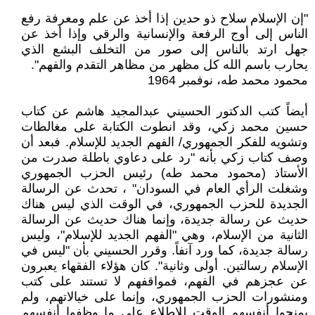
"إن الإسلام سلاح ذو حدين إذا أخذ عن علم ومعرفة رفع
الناس إلى أوج الرفعة والإنسانية والرقي وإذا أخذ عن
جهل ارتد بالناس إلى صور من التخلف البشع الذي
يحارب باسم الله كل مظهر من مظاهر التقدم والفهم".
محمود محمد طه، نوفمبر 1964
أيضاً كتب الدكتور الحسيني عبدالمجيد هاشم عن كتاب
حسين محمد زكي، وقد انطوت الكتابة على مغالطات
وتشويه للفكر الجمهوري/ الفهم الجديد للإسلام. فبعد أن
وصف كتاب زكي بأنه "رد على دعاوي باطلة صدرت من
الأستاذ (محمود محمد طه) رئيس الحزب الجمهوري
وشغلت الرأي العام في السودان" ، تحدث عن الرسالة
الجديدة للحزب الجمهوري، في الوقت الذي ليس هناك
حديث عن رسالة جديدة، وإنما هناك حديث عن الرسالة
الثانية من الإسلام، وهي "الفهم الجديد للإسلام"، وليس
رسالة جديدة، كما ورد آنفاً. وقرر الحسيني بأن "ليس في
الإسلام رسالتين. أولى وثانية". كان هؤلاء الفقهاء يعبرون
عن عجزهم في الفهم، فمواقفهم لا تستند على كتب
ومنشورات الحزب الجمهوري، وإنما على خيالاتهم، ولم
يمنحوا أنفسهم الوقت للاطلاع على ما وظفوا أنفسهم