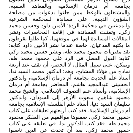
بجامعة أم درمان الإسلامية وبالمعاهد العلمية،
والمشتغلون بالوعظ ممن جاءوا بدعوات من مصلحة
الشؤون الدينية، على مساندة للمحكمة الشرعية
وللمدعيين في محكمة الردة: الأمين داود وحسين محمد
زكي. وتمثلت المساندة في إقامة المحاضرات ونشر
المقالات المساندة لهما في موقفهما، كما ظلوا يقرظون
ما يكتبه المدعيان، خاصة عندما نشر الأمين داود كتابه:
نقد مفتريات محمود محمد طه، ونشر حسين محمد زكي
كتابه: القول الفصل في الرد على محمود محمد طه.
ويمكن، على سبيل المثال، لا الحصر، أن نقف عند أربعة
نماذج من هؤلاء المشايخ، وهم: الدكتور محمد السيد ندا،
أستاذ علم الحديث بجامعة أم درمان الإسلامية، والدكتور
الحسيني عبدالمجيد هاشم، المحاضر بجامعة أم درمان
الإسلامية، وأستاذ علم التصوف الإسلامي، والشيخ محمد
محمود شاهين، مبعوث الأزهر إلى السودان، والدكتور
سليمان السيد دنيا، أستاذ علم الفلسفة الإسلامية بجامعة
أم درمان الإسلامية. فقد كتب أربعتهم تعليقات على كتاب
حسين محمد زكي، ضمنوها مواقفهم من المفكر محمود
محمد طه. فقد كتب الدكتور ندا، في تعليقه على كتاب
حسين محمد زكي، بعد أن تحدث عن الذين ناصبوا