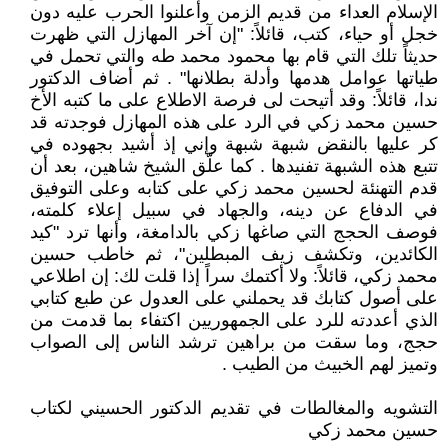
الإسلام العداء من قديم الزمن وأعلنوا الحرب عليه دون
خجل أو حياء، كتب، قائلاً: "إن آخر المهازل التي ظهرت
حديثاً تلك التي قام بها محمود محمد طه والتي تحمل في
طياتها عوامل هدمها وأدلة بطلانها" . ثم أضاف الدكتور
ندا، قائلاً: وقد أتيحت لى فرصة الاطلاع على ما كتبه الأخ
حسين محمد زكي في الرد على هذه المهازل فوجدته قد
كر عليها بالنقض شبهة شبهة وإني إذ أشيد بجهوده في
تتبع هذه الشبهة تفنيدها . كما علّق الشيخ شاهين، بعد أن
قدم التهنئة لحسين محمد زكي على كتابه وعلى التوفيق
في الدفاع عن دينه، والجهاد في سبيل إعلاء كلمته،
فوصف الحجج التي صاغها زكي بالدامغة، وأنها ترد "كيد
الكائدين، وتكشف زيف المبطلين"، ثم خاطب حسين
محمد زكي، قائلاً: ولا أكتمك سراً إذا قلت لك: إن اطلاعي
على أصول كتابك قد يحملني على العدول عن طبع كتابي
الذي أعددته للرد على الجمهوريين اكتفاء بما قدمت من
حجج، وما سقت من براهين ترشد الناس إلى الصواب
وتميز لهم الخبيث من الطيب .
التشويه والمغالطات في تقديم الدكتور الحسيني لكتاب
حسين محمد زكي