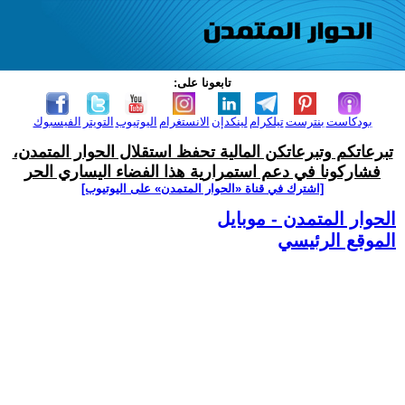
تابعونا على:
بودكاست
بنترست
تيلكرام
لينكدإن
الانستغرام
اليوتيوب
التويتر
الفيسبوك
تبرعاتكم وتبرعاتكن المالية تحفظ استقلال الحوار المتمدن،
فشاركونا في دعم استمرارية هذا الفضاء اليساري الحر
[اشترك في قناة ‫«الحوار المتمدن» على اليوتيوب]
الحوار المتمدن - موبايل
الموقع الرئيسي