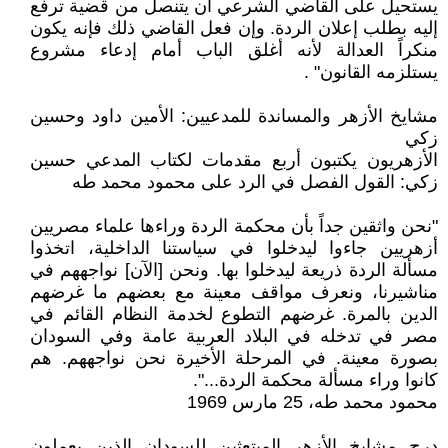
يستحيل على القاضي الشرعي أن يتنصل من قضية ترفع
إليه بطلب إعلان الردة. وإن فعل القاضي ذلك فإنه يكون
منكراً العدالة لأنه أغلق الباب أمام إدعاء مشروع
يستلزمه القانون" .
مشايخ الأزهر والمساندة للمدعيين: الأمين داود وحسين
زكي
الأزهريون يكتبون أربع مقدمات لكتاب المدعي حسين
زكي: القول الفصل في الرد على محمود محمد طه
"نحن واثقين جداً بأن محكمة الردة وراءها علماء مصريين
أزهريين جاءوا ليدخلوا في سياستنا الداخلية، اتخذوا
مسألة الردة ذريعة ليدخلوا بها. ونحن [الآن] نواجههم في
مناشيرنا، ونعرف مواقف معينة مع بعضهم ما غرضهم
الدين بالمرة. غرضهم التطوع لخدمة النظام القائم في
مصر في تدخله في البلاد العربية عامة وفي السودان
بصورة معينة. في المرحلة الأخيرة نحن نواجههم. هم
كانوا وراء مسألة محكمة الردة...".
محمود محمد طه، 25 مارس 1969
درج مشايخ الأزهر المبتعثين للسودان الذين يعملون