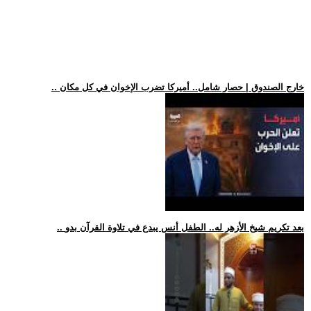
.. خارج الصندوق | حصار شامل.. أميركا تضرب الإخوان في كل مكان
.. بعد تكريم شيخ الأزهر له.. الطفل أنس يبدع في تلاوة القرآن بدو