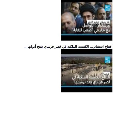
.. افتتاح استثنائي.. الكنيسة الملكية في قصر فرساي تفتح أبوابها