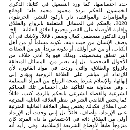
حدد اختصاصها، كما ورد التفصيل في كتابنا: الذكرى
الخمسون للحكم بردة محمود محمد طه: الوقائع
والمؤامرات والمواقف، دار باركود للنشر، الخرطوم،
2020، بالحكم في المسائل المتعلقة بالزواج والطلاق
وإقامة الأوصياء على القصر وجميع العلائق العائلية... إلخ.
أورد الدكتور مصطفى كمال وصفي، قائلاً: ولاشك في أن
وصف الإنسان من حيث دينه، بكونه مسلماً أو من أهل
الكتاب، أو من غير أولئك، أو بكونه مرتداً، هو من الصفات
التي تتعلق بشخصيته.. وبذلك فهو بلا أدنى خلاف من
الأحوال الشخصية. بل إنه يعتبر من، المسائل المتعلقة
بالزواج والطلاق، والتى وردت في مواد القانون، لأن
للإرتداد أثر مباشر على العلاقة الزوجية ويؤدى إلى
إنهائها، والإسلام شرط لصحة الزواج من المرأة المسلمة
. وفي محاولة منه للتأكيد على اختصاص تلك المحاكم
الشرعية والقضاء الشرعي بالحكم بالردة، كتب، قائلاً:
كما يختص القاضي الشرعي بنظر العلاقة العائلية المترتبة
على الطلاق فكذلك يختص بنظر العلاقة العائلية المترتبة
على الإرتداد، وأضاف، قائلاً: بل إنني وجدت أن الإرتداد
أولى من الطلاق ذاته في الاختصاص ما دام المرتد كان
متزوجاً طبقاً لأوضاع الشريعة الإسلامية. وفي رأيه أنه