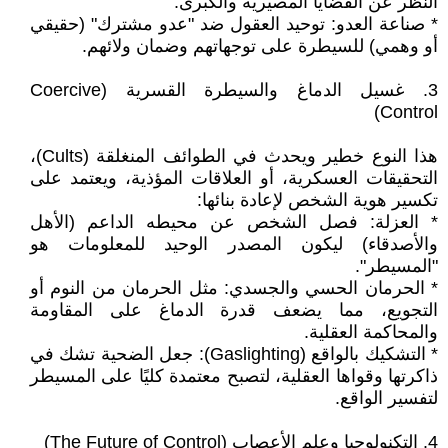
النظر عن القضايا المصيرية والكبرى.
* صناعة العدو: توحيد العقول ضد "عدو مشترك" (حقيقي
أو وهمي) للسيطرة على توجهاتهم وضمان ولائهم.
‎3. غسيل الدماغ والسيطرة القسرية (Coercive
Control)
‎هذا النوع خطير ويحدث في الطوائف المنغلقة (Cults)،
التحقيقات العسكرية، أو العلاقات المؤذية، ويعتمد على
تكسير هوية الشخص لإعادة بنائها:
* العزلة: فصل الشخص عن محيطه الداعم (الأهل
والأصدقاء) ليكون المصدر الوحيد للمعلومات هو
"المسيطر".
* الحرمان الحسي والجسدي: مثل الحرمان من النوم أو
التجويع، مما يضعف قدرة الدماغ على المقاومة
والمحاكمة العقلية.
* التشكيك بالواقع (Gaslighting): جعل الضحية تشك في
ذاكرتها وقواها العقلية، لتصبح معتمدة كليًا على المسيطر
لتفسير الواقع.
‎4. التكنولوجيا وعلم الأعصاب (The Future of Control)