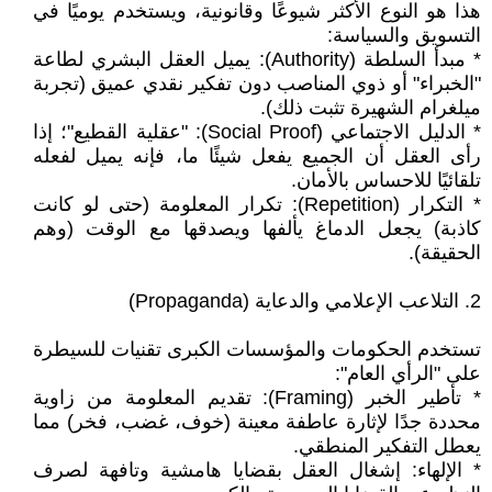
‎هذا هو النوع الأكثر شيوعًا وقانونية، ويستخدم يوميًا في
التسويق والسياسة:
* مبدأ السلطة (Authority): يميل العقل البشري لطاعة
"الخبراء" أو ذوي المناصب دون تفكير نقدي عميق (تجربة
ميلغرام الشهيرة تثبت ذلك).
* الدليل الاجتماعي (Social Proof): "عقلية القطيع"؛ إذا
رأى العقل أن الجميع يفعل شيئًا ما، فإنه يميل لفعله
تلقائيًا للاحساس بالأمان.
* التكرار (Repetition): تكرار المعلومة (حتى لو كانت
كاذبة) يجعل الدماغ يألفها ويصدقها مع الوقت (وهم
الحقيقة).
‎2. التلاعب الإعلامي والدعاية (Propaganda)
‎تستخدم الحكومات والمؤسسات الكبرى تقنيات للسيطرة
على "الرأي العام":
* تأطير الخبر (Framing): تقديم المعلومة من زاوية
محددة جدًا لإثارة عاطفة معينة (خوف، غضب، فخر) مما
يعطل التفكير المنطقي.
* الإلهاء: إشغال العقل بقضايا هامشية وتافهة لصرف