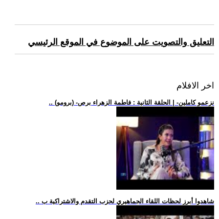
التعليق والتصويت على الموضوع في الموقع الرئيسي
اخر الافلام
.. (برومو) -نزعمو كاملين- | الحلقة الثانية : فاطمة الزهراء برص
.. شاهدوا أبرز لحظات اللقاء الجماهيري لحزب التقدم والاشتراكية ب