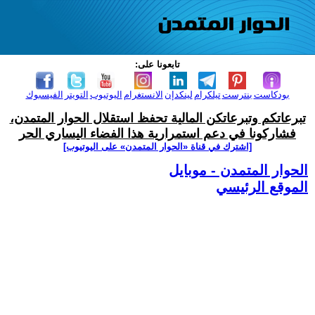
تابعونا على:
بودكاست
بنترست
تيلكرام
لينكدإن
الانستغرام
اليوتيوب
التويتر
الفيسبوك
تبرعاتكم وتبرعاتكن المالية تحفظ استقلال الحوار المتمدن،
فشاركونا في دعم استمرارية هذا الفضاء اليساري الحر
[اشترك في قناة ‫«الحوار المتمدن» على اليوتيوب]
الحوار المتمدن - موبايل
الموقع الرئيسي