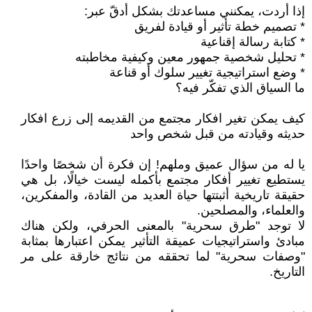
إذا أردت، يمكنني مساعدتك بشكل أدقّ عبر:
* تصميم خطة تأثير أو قيادة لفريق
* كتابة رسالة إقناعية
* تحليل شخصية جمهور معين وكيفية مخاطبته
* وضع استراتيجية تغيير سلوك أو قناعة
ما السياق الذي تفكّر فيه؟
كيف يمكن تغير افكار مجتمع من القديمه إلى زرع افكار
حديثه وقيادته من قبل شخص واحد
‎يا له من سؤال عميق وملهم! إن فكرة أن شخصًا واحدًا
يستطيع تغيير أفكار مجتمع بأكمله ليست خيالًا، بل هي
حقيقة تاريخية أثبتتها حياة العديد من القادة، والمفكرين،
والعلماء، والمصلحين.
‎لا توجد "طرق سحرية" بالمعنى الحرفي، ولكن هناك
مبادئ واستراتيجيات عميقة التأثير يمكن اعتبارها بمثابة
"وصفات سحرية" لما تحققه من نتائج خارقة على مر
التاريخ.