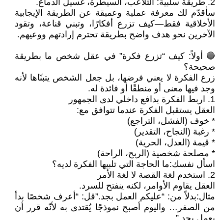
2. طريقة سلبية: التلاعب، السيطرة، غسيل الدماغ.
سأقدّم لك معرفة عملية وعميقة عن الطريقة الإيجابية
الأخلاقية فقط—كيف تزرع أفكارًا، وتبني قناعة، وتقود
الآخرين نحو هدف واضح بطريقة تحترم إرادتهم ووعيهم.
🔵 أولاً: كيف “تزرع فكرة” في عقل شخص ما بطريقة
صحيحة؟
زرع الفكرة لا يعني فرضها، بل جعل الشخص يتبنّاها لأنه
وجد فيها معنى أو منطقًا أو فائدة له.
1. اربط الفكرة بدافع داخلي لدى الجمهور
العقل يستقبل الفكرة عندما تتوافق مع:
* خوف (الفشل، التراجع)
* رغبة (النجاح، التقدير)
* قيمة (العدل، الحرية)
* مصلحة شخصية (الربح، الراحة)
اسأل نفسك: ما الحاجة التي تلبيها الفكرة لديه؟
2. استخدم لغة القصة لا لغة الأمر
العقل يقاوم الأوامر، لكنه ينفتح للسرد.
مثال: بدلاً من: “عليكم العمل بجد.” قل: “أعرف شخصًا بدأ
من الصفر… واليوم أصبح نموذجًا يُقتدى به لأنّه قرر أن
يعمل بجد.”