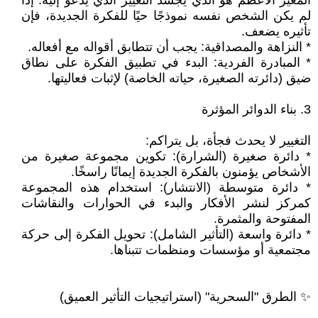
‎المُغير الأعظم هو الذي يجسد التغيير الذي يدعو إليه. إذا
لم يكن الشخص نفسه نموذجًا حيًا للفكرة الجديدة، فإن
تأثيره يضعف.
* النزاهة والمصداقية: يجب أن تتطابق أقواله مع أفعاله.
* المبادرة الفردية: البدء في تطبيق الفكرة على نطاق
ضيق (دائرته الصغيرة، حياته الخاصة) لإثبات فعاليتها.
‎3. بناء الدوائر المؤثرة
* دائرة صغيرة (الشرارة): تكوين مجموعة صغيرة من
الأشخاص يؤمنون بالفكرة الجديدة إيمانًا راسخًا.
* دائرة متوسطة (الانتشار): استخدام هذه المجموعة
كمركز لنشر الأفكار والبدء في الحوارات والنقاشات
المفتوحة والمثمرة.
* دائرة واسعة (التأثير الشامل): تحويل الفكرة إلى حركة
مجتمعية أو مؤسسات ومنظمات تتبناها.