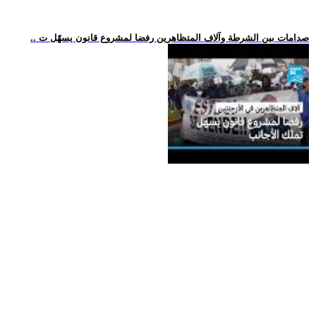
.. صدامات بين الشرطة وآلاف المتظاهرين رفضا لمشروع قانون يسهّل ت