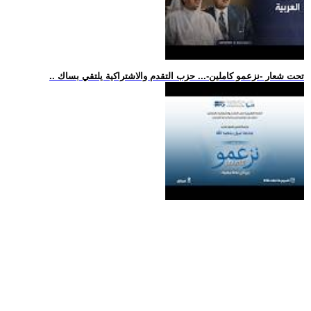
.. تحت شعار -نزعمو كاملين-... حزب التقدم والاشتراكية يلتقي بساك