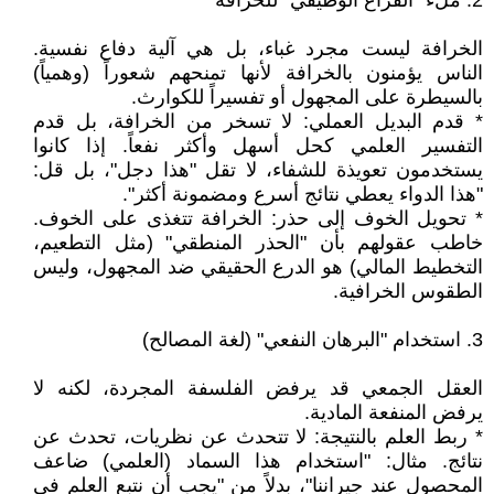
‎2. ملء "الفراغ الوظيفي" للخرافة
‎الخرافة ليست مجرد غباء، بل هي آلية دفاع نفسية.
الناس يؤمنون بالخرافة لأنها تمنحهم شعوراً (وهمياً)
بالسيطرة على المجهول أو تفسيراً للكوارث.
* قدم البديل العملي: لا تسخر من الخرافة، بل قدم
التفسير العلمي كحل أسهل وأكثر نفعاً. إذا كانوا
يستخدمون تعويذة للشفاء، لا تقل "هذا دجل"، بل قل:
"هذا الدواء يعطي نتائج أسرع ومضمونة أكثر".
* تحويل الخوف إلى حذر: الخرافة تتغذى على الخوف.
خاطب عقولهم بأن "الحذر المنطقي" (مثل التطعيم،
التخطيط المالي) هو الدرع الحقيقي ضد المجهول، وليس
الطقوس الخرافية.
‎3. استخدام "البرهان النفعي" (لغة المصالح)
‎العقل الجمعي قد يرفض الفلسفة المجردة، لكنه لا
يرفض المنفعة المادية.
* ربط العلم بالنتيجة: لا تتحدث عن نظريات، تحدث عن
نتائج. مثال: "استخدام هذا السماد (العلمي) ضاعف
المحصول عند جيراننا"، بدلاً من "يجب أن نتبع العلم في