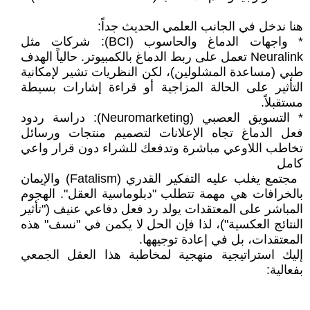
* واجهات الدماغ والحاسوب (BCI): شركات مثل
Neuralink تعمل على ربط الدماغ بالكمبيوتر. حالياً الهدف
طبي (مساعدة المشلولين)، لكن النظريات تشير لإمكانية
التأثير على الحالة المزاجية أو قراءة إشارات بسيطة
مستقبلاً.
* التسويق العصبي (Neuromarketing): دراسة ردود
فعل الدماغ تجاه الإعلانات لتصميم منتجات ورسائل
تخاطب اللاوعي مباشرة وتدفعك للشراء دون قرار واعي
كامل
‎ مجتمع يغلب عليه التفكير القدري (Fatalism) والإيمان
بالخرافات هي مهمة تتطلب "دبلوماسية العقل". الهجوم
المباشر على المعتقدات يولد رد فعل دفاعي عنيف ("تأثير
النتائج العكسية")، لذا فإن الحل لا يكمن في "نسف" هذه
المعتقدات، بل في إعادة توجيهها.
‎إليك استراتيجية منهجية لمخاطبة هذا العقل الجمعي
بفعالية: