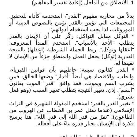
‎1. الانطلاق من الداخل (إعادة تفسير المفاهيم)
‎بدلاً من محاربة مفهوم "القدر"، استخدمه كأداة للتحفيز.
المجتمعات التي تؤمن بالقدر تؤمن بالنصوص الدينية أو
الموروثات، لذا يجب استخدام أدواتهم:
* التوكل مقابل التواكل: ركّز على أن الإيمان بالقدر
يتطلب "الأخذ بالأسباب". استخدم المبدأ المعروف:
"اعقلها وتوكل". ربط الجملة الشرطية (اعقلها) بالنتيجة
القدرية (توكل) يجعل العمل والمنطق جزءاً من الإيمان لا
نقيضاً له.
* القدر كقانون سببية: خاطبهم بأن قوانين الفيزياء،
والطب، والاقتصاد هي أيضاً "أقدار" وضعها الخالق. فمن
يشرب السم ويموت، فقد وافق "قدر" الموت بقانون
"السم". إذن، تغيير النتيجة يتطلب تغيير السبب (وهو فعل
بشري).
* تغيير القدر بالقدر: استخدم المقولة الشهيرة في التراث
الإسلامي (عندما سئل عمر بن الخطاب عن الهروب من
الطاعون): "نفرّ من قدر الله إلى قدر الله". هذا يرسخ
فكرة أن الإنسان يختار قدره بناءً على أفعاله.