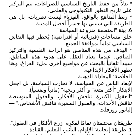
* بدلاً من حفظ التاريخ السياسي للصراعات، يتم التركيز
على تاريخ التطور التكنولوجي والعلمي.
* ربط المناهج بالواقع: الفيزياء ليست نظريات، بل هي
الطريقة التي سنبني بها جسراً أفضل للمدينة.
‎6. بيئة "المنطقة منزوعة السياسة"
‎خلق مساحات (فيزيائية أو افتراضية) يُحظر فيها النقاش
السياسي تماماً بموافقة الجميع.
* الهدف من هذه المناطق هو الراحة النفسية والتركيز
الصافي. عندما يعتاد العقل على هدوء هذه المناطق،
سيبدأ تلقائياً بالبحث عن مواضيع أخرى لملء الفراغ، وهنا
تظهر الأفكار الإبداعية.
‎لإبعاد الناس عن السياسة، لا تحارب السياسة، بل اجعل
الابتكار "أكثر متعة" و"أكثر ربحية" (مادياً ونفسياً).
‎"العقول الكبيرة تناقش الأفكار، والعقول المتوسطة
تناقش الأحداث، والعقول الصغيرة تناقش الأشخاص." —
إليانور روزفلت
طريقتان مختلفتان تمامًا لفكرة “زرع الأفكار في العقول”:
1. طريقة إيجابية: الإلهام، التأثير، التعليم، القيادة.