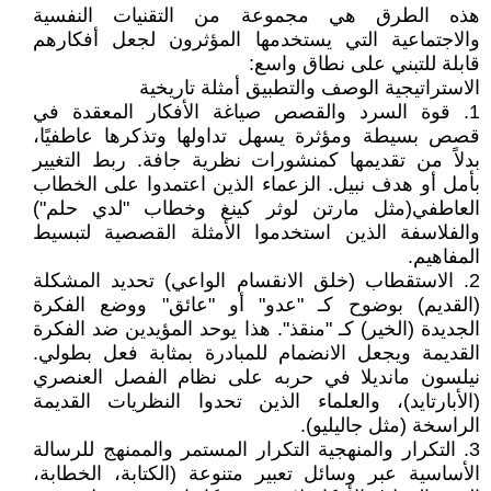
‎هذه الطرق هي مجموعة من التقنيات النفسية
والاجتماعية التي يستخدمها المؤثرون لجعل أفكارهم
قابلة للتبني على نطاق واسع:
الاستراتيجية الوصف والتطبيق أمثلة تاريخية
1. قوة السرد والقصص صياغة الأفكار المعقدة في
قصص بسيطة ومؤثرة يسهل تداولها وتذكرها عاطفيًا،
بدلاً من تقديمها كمنشورات نظرية جافة. ربط التغيير
بأمل أو هدف نبيل. الزعماء الذين اعتمدوا على الخطاب
العاطفي(مثل مارتن لوثر كينغ وخطاب "لدي حلم")
والفلاسفة الذين استخدموا الأمثلة القصصية لتبسيط
المفاهيم.
2. الاستقطاب (خلق الانقسام الواعي) تحديد المشكلة
(القديم) بوضوح كـ "عدو" أو "عائق" ووضع الفكرة
الجديدة (الخير) كـ "منقذ". هذا يوحد المؤيدين ضد الفكرة
القديمة ويجعل الانضمام للمبادرة بمثابة فعل بطولي.
نيلسون مانديلا في حربه على نظام الفصل العنصري
(الأبارتايد)، والعلماء الذين تحدوا النظريات القديمة
الراسخة (مثل جاليليو).
3. التكرار والمنهجية التكرار المستمر والممنهج للرسالة
الأساسية عبر وسائل تعبير متنوعة (الكتابة، الخطابة،