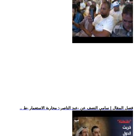
.. فصل المقال | سامي النصف عن -عبد الناصر-: محاربة الاستعمار -ط