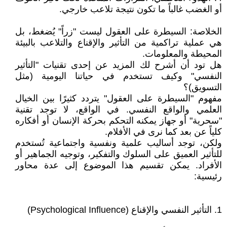
أو الغضب غالباً ما تكون نتيجة تلاعب خارجي.
‎الخلاصة: السيطرة على العقول ليست "زراً" يُضغط، بل
هي عملية تراكمية من التأثير والإقناع والتلاعب بالبيئة
المحيطة والمعلومات.
‎هل تود أن أشرح لك المزيد عن إحدى تقنيات "التأثير
النفسي" وكيف تستخدم في حياتنا اليومية (مثل
التسويق)؟
‎مفهوم "السيطرة على العقول" يتردد كثيرًا بين الخيال
العلمي والواقع النفسي. في الواقع، لا توجد تقنية
"سحرية" أو جهاز يمكنه التحكم بحركة الإنسان أو أفكاره
كلياً عن بعد كما نرى في الأفلام.
‎ولكن، توجد أساليب علمية ونفسية واجتماعية تُستخدم
للتأثير العميق على السلوك والتفكير، وتوجيه الجماهير أو
الأفراد. يمكن تقسيم هذا الموضوع إلى عدة محاور
رئيسية:
‎1. التأثير النفسي والإقناع (Psychological Influence)