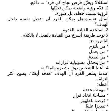
استقلالًا ويعزّز فرص نجاح كل فرد” → دافع.
2. قدّم رؤية واضحة يمكن تخيّلها
الرؤية ليست خطة، بل صورة.
اسأل نفسك: هل يمكن للفرد أن يتخيل نفسه داخل
الهدف؟
3. استخدم القيادة بالقدوة
لا توجد طريقة أسرع من: القيادة بالفعل لا بالكلام.
الناس تتبع:
* من يلتزم
* من يعمل
* من يصدق
* من يتحمّل مسؤولية قراراته
4. أعطِ الشخص دورًا يشعره بالملكـية
عندما يشعر الفرد أن الهدف “هدفه أيضًا”، يصبح أكثر
التزامًا.
أعطه:
* مهمة محددة
* مساحة اتخاذ قرار
* فرصة للظهور
* تقديرًا علنيًا