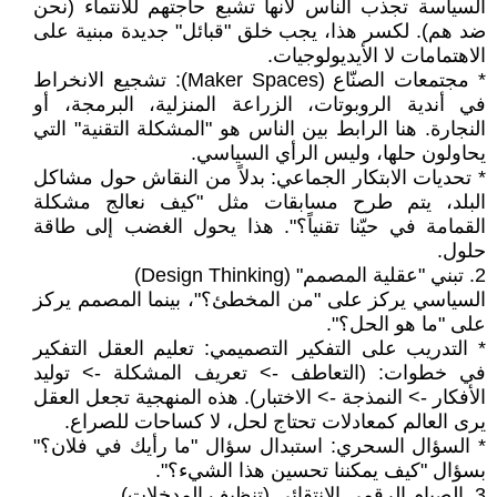
‎السياسة تجذب الناس لأنها تشبع حاجتهم للانتماء (نحن
ضد هم). لكسر هذا، يجب خلق "قبائل" جديدة مبنية على
الاهتمامات لا الأيديولوجيات.
* مجتمعات الصنّاع (Maker Spaces): تشجيع الانخراط
في أندية الروبوتات، الزراعة المنزلية، البرمجة، أو
النجارة. هنا الرابط بين الناس هو "المشكلة التقنية" التي
يحاولون حلها، وليس الرأي السياسي.
* تحديات الابتكار الجماعي: بدلاً من النقاش حول مشاكل
البلد، يتم طرح مسابقات مثل "كيف نعالج مشكلة
القمامة في حيّنا تقنياً؟". هذا يحول الغضب إلى طاقة
حلول.
‎2. تبني "عقلية المصمم" (Design Thinking)
‎السياسي يركز على "من المخطئ؟"، بينما المصمم يركز
على "ما هو الحل؟".
* التدريب على التفكير التصميمي: تعليم العقل التفكير
في خطوات: (التعاطف -> تعريف المشكلة -> توليد
الأفكار -> النمذجة -> الاختبار). هذه المنهجية تجعل العقل
يرى العالم كمعادلات تحتاج لحل، لا كساحات للصراع.
* السؤال السحري: استبدال سؤال "ما رأيك في فلان؟"
بسؤال "كيف يمكننا تحسين هذا الشيء؟".
‎3. الصيام الرقمي الانتقائي (تنظيف المدخلات)