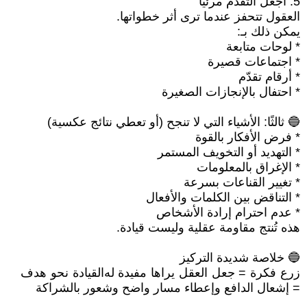
5. اجعل التقدّم مرئيًا
العقول تتحفز عندما ترى أثر خطواتها.
يمكن ذلك بـ:
* لوحات متابعة
* اجتماعات قصيرة
* أرقام تقدّم
* احتفال بالإنجازات الصغيرة
🔵 ثالثًا: الأشياء التي لا تنجح (أو تعطي نتائج عكسية)
* فرض الأفكار بالقوة
* التهديد أو التخويف المستمر
* الإغراق بالمعلومات
* تغيير القناعات بسرعة
* التناقض بين الكلمات والأفعال
* عدم احترام إرادة الأشخاص
هذه تُنتج مقاومة عقلية وليست قيادة.
🔵 خلاصة شديدة التركيز
زرع فكرة = جعل العقل يراها مفيدة له القيادة نحو هدف
= إشعال الدافع وإعطاء مسار واضح وشعور بالشراكة