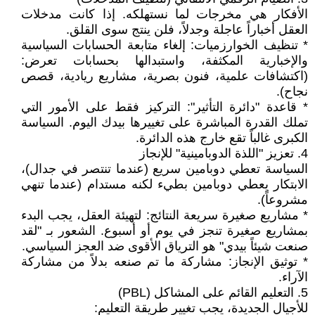
‎الأفكار هي مخرجات لما نستهلكه. إذا كانت مدخلات
العقل أخباراً عاجلة وجدلاً، فلن ينتج سوى القلق.
* تنظيف الخوارزميات: إلغاء متابعة الحسابات السياسية
والإخبارية المكثفة، واستبدالها بحسابات تعرض:
(اكتشافات علمية، فنون بصرية، مشاريع ريادية، قصص
نجاح).
* قاعدة "دائرة التأثير": التركيز فقط على الأمور التي
تملك القدرة المباشرة على تغييرها بيدك اليوم. السياسة
الكبرى غالباً تقع خارج هذه الدائرة.
‎4. تعزيز "اللذة الدوبامينية" للإنجاز
‎السياسة تعطي دوبامين سريع (عندما تنتصر في جدال)،
الابتكار يعطي دوبامين بطيء لكنه مستدام (عندما تنهي
مشروعاً).
* مشاريع صغيرة سريعة النتائج: لتهيئة العقل، يجب البدء
بمشاريع صغيرة تنجز في يوم أو أسبوع. الشعور بـ "لقد
صنعت شيئاً بيدي" هو الترياق الأقوى ضد العجز السياسي.
* توثيق الإنجاز: مشاركة ما تم صنعه بدلاً من مشاركة
الآراء.
‎5. التعليم القائم على المشاكل (PBL)