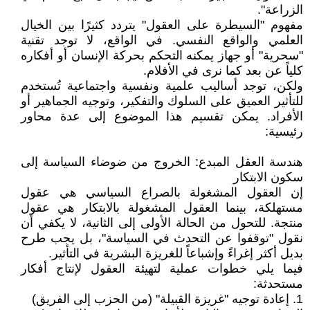
الزراعة".
‎مفهوم "السيطرة على العقول" يتردد كثيرًا بين الخيال
العلمي والواقع النفسي. في الواقع، لا توجد تقنية
"سحرية" أو جهاز يمكنه التحكم بحركة الإنسان أو أفكاره
كلياً عن بعد كما نرى في الأفلام.
‎ولكن، توجد أساليب علمية ونفسية واجتماعية تُستخدم
للتأثير العميق على السلوك والتفكير، وتوجيه الجماهير أو
الأفراد. يمكن تقسيم هذا الموضوع إلى عدة محاور
رئيسية:
‎هندسة العقل المبدع: الخروج من ضوضاء السياسة إلى
سكون الابتكار
‎إن العقول المشغولة بالصراع السياسي هي عقول
مستهلكة، بينما العقول المشغولة بالابتكار هي عقول
منتجة. للتحول من الحالة الأولى إلى الثانية، لا يكفي أن
نقول "توقفوا عن التحدث في السياسة"، بل يجب طرح
بديل أكثر إغراءً وإشباعاً للغريزة البشرية في التأثير.
‎فيما يلي خطوات عملية لتهيئة العقول لإنتاج أفكار
مستحدثة:
‎1. إعادة توجيه "غريزة القبيلة" (من الحزب إلى الفريق)