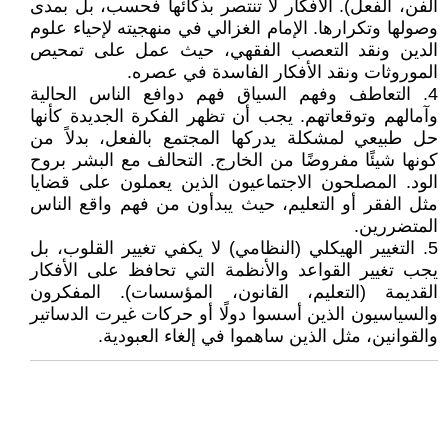
الفن، الفعل). الأفكار لا تنتصر بذكائها فحسب، بل بمدى
وصولها وتكرارها. الإمام الغزالي في منهجيته لإحياء علوم
الدين ونقد التعصب الفقهي، حيث عمل على تمحيص
الموروثات ونقد الأفكار الفاسدة في عصره.
4. التعاطف وفهم السياق فهم دوافع الناس الحالية
وآمالهم وتوقعاتهم. يجب أن تظهر الفكرة الجديدة كأنها
حل طبيعي لمشكلة يدركها المجتمع بالفعل، بدلاً من
كونها شيئًا مفروضًا من الخارج. التحالف مع البشر بروح
الود. المصلحون الاجتماعيون الذين يعملون على قضايا
مثل الفقر أو التعليم، حيث يبدأون من فهم واقع الناس
المتضررين.
5. التغيير الهيكلي (النظامي) لا يكفي تغيير القلوب، بل
يجب تغيير القواعد والأنظمة التي تحافظ على الأفكار
القديمة (التعليم، القانون، المؤسسات). المفكرون
والسياسيون الذين أسسوا دولًا أو حركات غيرت الدساتير
والقوانين، مثل الذين ساهموا في إلغاء العبودية.